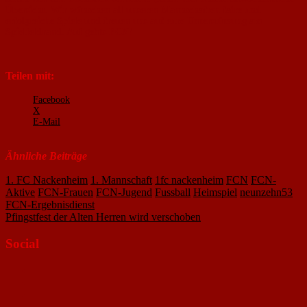
Übersicht. Wir wünschen all unseren Mannschaften faire und
erfolgreiche Spiele und freuen uns auf eure Unterstützung am
Spielfeldrand. Auf gehts FCN!
Teilen mit:
Facebook
X
E-Mail
Ähnliche Beiträge
1. FC Nackenheim
1. Mannschaft
1fc nackenheim
FCN
FCN-
Aktive
FCN-Frauen
FCN-Jugend
Fussball
Heimspiel
neunzehn53
Beitragsnavigation
FCN-Ergebnisdienst
Pfingstfest der Alten Herren wird verschoben
Social
Profil
von
Profil
1FcNackenheim
von
Profil
auf
neunzehn53
von