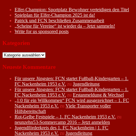
Elfer-Champion: Sportplatz Bewohner verteidigen den Titel
Spielplan für Elfer-Champion 2025 ist da!
Patrick und FCN beschließen Zusammenarbeit
„Scheine für Vereine“ ist wieder da – Jetzt sammeln!
Write for us sponsored posts
Kategorien
Kategorien
Neueste Kommentare
Für unsere Jüngsten: FCN startet Fußball-Kindergarten – 1.
FC Nackenheim 1953 e.V.
zu
Jugendleitung
Für unsere Jüngsten: FCN startet Fußball-Kindergarten – 1.
FC Nackenheim 1953 e.V.
zu
Erstanmeldung & Wechsel
„1:0 für ein Willkommen“ FCN wird ausgezeichnet – 1. FC
Nackenheim 1953 e.V.
zu
Viele Transporter voller
Hilfsbereitschaft
Rot-Gelbe Festspiele – 1. FC Nackenheim 1953 e.V.
zu
neunzehn53-Sommercamp 2016 – Jetzt anmelden
Jugendförderkreis des 1. FC Nackenheim | 1. FC
Nackenheim 1953 e.V.
zu
Jugendleitung