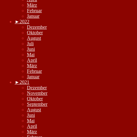
März
Februar
Januar
►
2022
Dezember
Oktober
August
Juli
Juni
Mai
April
März
Februar
Januar
►
2021
Dezember
November
Oktober
September
August
Juni
Mai
April
März