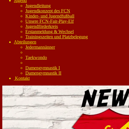
Jugend
Jugendleitung
Jugendkonzept des FCN
Kinder- und Jugendfußball
Unsere FCN-Fair-Play-Elf
Jugendförderkreis
Erstanmeldung & Wechsel
Trainingszeiten und Platzbelegung
Abteilungen
Jedermannänner
Taekwondo
Damengymnastik I
Damengymnastik II
Kontakt