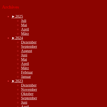
Archives
►
2025
Juli
Mai
April
März
►
2024
Dezember
September
August
Juni
Mai
April
März
Februar
Januar
►
2023
Dezember
November
Oktober
September
Juni
April