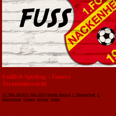
Endlich Spieltag – Unsere
Terminübersicht
15. Mai 2024
15. Mai 2024
Martin Imruck
1. Mannschaft
,
2.
Mannschaft
,
Frauen
,
Jugend
,
Slider
Unsere Fußball-Abteilung geht auch dieses Wochenende wieder im
Meisterschaftsspielbetrieb auf Tore- und Punktejagd. Da kann man
schon mal den Überblick verlieren. Daher hier unsere allwöchentliche