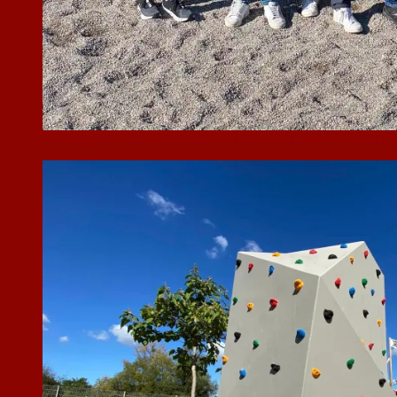
Ortsbürgermeister René Adler, Felix Hammer und Sven Böhm von lyfe