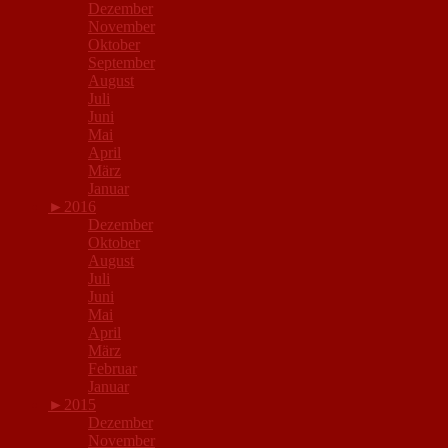
Dezember
November
Oktober
September
August
Juli
Juni
Mai
April
März
Januar
►
2016
Dezember
Oktober
August
Juli
Juni
Mai
April
März
Februar
Januar
►
2015
Dezember
November