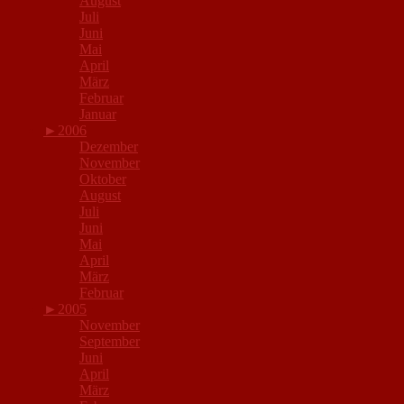
August
Juli
Juni
Mai
April
März
Februar
Januar
►
2006
Dezember
November
Oktober
August
Juli
Juni
Mai
April
März
Februar
►
2005
November
September
Juni
April
März