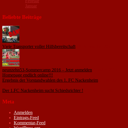
Februar
Januar
Beliebte Beiträge
Viele Transporter voller Hilfsbereitschaft
18. November 2015
neunzehn53-Sommercamp 2016 – Jetzt anmelden
1. März 2016
Homepage endlich online!!!
14. Januar 2005
Ergebnis der Vorstandwahlen des 1. FC Nackenheim
9. Oktober
2020
Der 1.FC Nackenheim sucht Schiedsrichter !
19. Februar 2005
Meta
Anmelden
Eintrags-Feed
Kommentar-Feed
WordPress.org