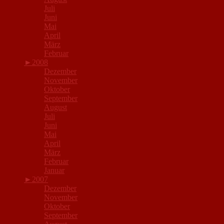
Juli
Juni
Mai
April
März
Februar
►
2008
Dezember
November
Oktober
September
August
Juli
Juni
Mai
April
März
Februar
Januar
►
2007
Dezember
November
Oktober
September