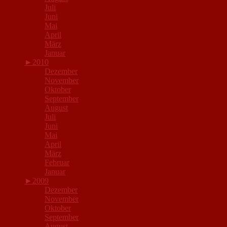
Juli
Juni
Mai
April
März
Januar
►
2010
Dezember
November
Oktober
September
August
Juli
Juni
Mai
April
März
Februar
Januar
►
2009
Dezember
November
Oktober
September
August