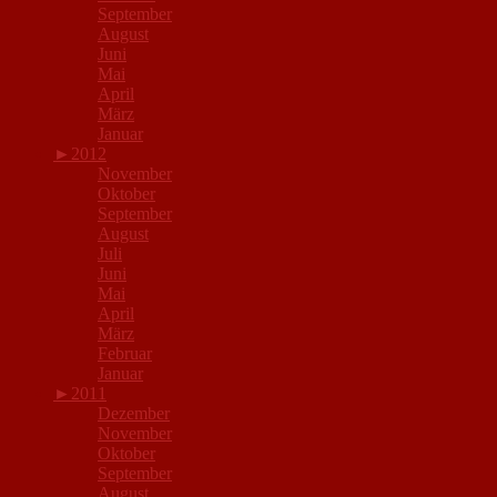
September
August
Juni
Mai
April
März
Januar
►
2012
November
Oktober
September
August
Juli
Juni
Mai
April
März
Februar
Januar
►
2011
Dezember
November
Oktober
September
August