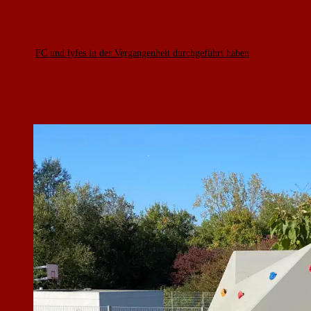
Anfang der Woche war es endlich so weit: Auf Lakis Freizeitanlage wurde
der „Boulderfindling“ eingeweiht, den der 1. FC Nackenheim gemeinsam
mit lyfes durch die Projekte von „Verein(t) – Neue Wege gehen“ mit 2.200
Euro mitfinanziert hat. Das Geld stammt aus den gemeinnützigen Aktionen,
die der
FC und lyfes in der Vergangenheit durchgeführt haben
. Die
Kletterwand ist über 3 Meter hoch und verfügt rundherum über
verschiedene Routen und Griffe. Bei der Montage des fast 8 Tonnen
schweren Kletterfelsens kam ein großer Autokran zum Einsatz. Alle
Beteiligten freuen sich über die Bereicherung der Freizeitanlage und
wünschen allen Gästen viel Spaß beim Ausprobieren.