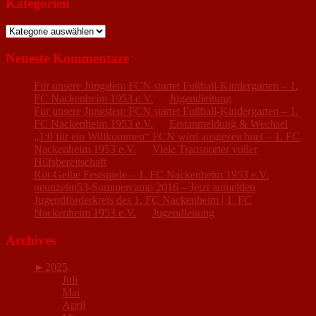
Kategorien
Kategorien
Neueste Kommentare
Für unsere Jüngsten: FCN startet Fußball-Kindergarten – 1.
FC Nackenheim 1953 e.V.
zu
Jugendleitung
Für unsere Jüngsten: FCN startet Fußball-Kindergarten – 1.
FC Nackenheim 1953 e.V.
zu
Erstanmeldung & Wechsel
„1:0 für ein Willkommen“ FCN wird ausgezeichnet – 1. FC
Nackenheim 1953 e.V.
zu
Viele Transporter voller
Hilfsbereitschaft
Rot-Gelbe Festspiele – 1. FC Nackenheim 1953 e.V.
zu
neunzehn53-Sommercamp 2016 – Jetzt anmelden
Jugendförderkreis des 1. FC Nackenheim | 1. FC
Nackenheim 1953 e.V.
zu
Jugendleitung
Archives
►
2025
Juli
Mai
April