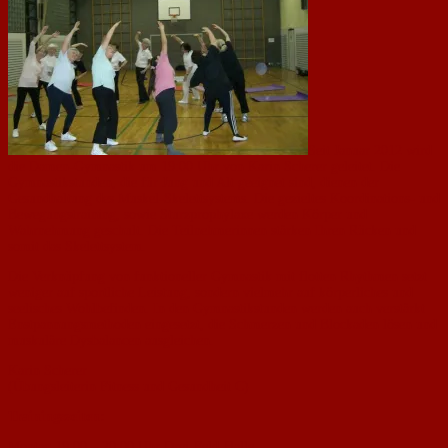
Seit Januar 2012 wird
die Damen-Gymnastik um 19:00 Uhr von Karin Scherer geleitet. Die
Gymnastikstunden, die für Jung und Alt geeignet sind, dienen der
Gesundhaltung des Muskel-Skelettsystems. Die gezieltes Koordinations- und
Bewegungstraining, sowie Sturzprophylaxe werden Körper und
Wahrnehmung geschult. Die Teilnehmerinnen stärken Ihren Rücken und
somit das Skelettsystem.
Die Verknüpfung von funktioneller Gymnastik mit flotten Rhythmen setzt
weniger auf sportliche Leistung, sondern vielmehr auf körperliches und
seelisches Wohlbefinden. In den Gymnastikstunden werden auch verstärkt
Enstpannungsmethoden eingesetzt, die Schmerzen und Blockaden lösen und
muskuläre Dysbalancen ausgleichen.
Karin Scherer
(Übungsleiterin Fitness und Gesundheit C)
Trainingszeiten:
Montag 19:00 – 20:00 Uhr Drei-Feld-Halle