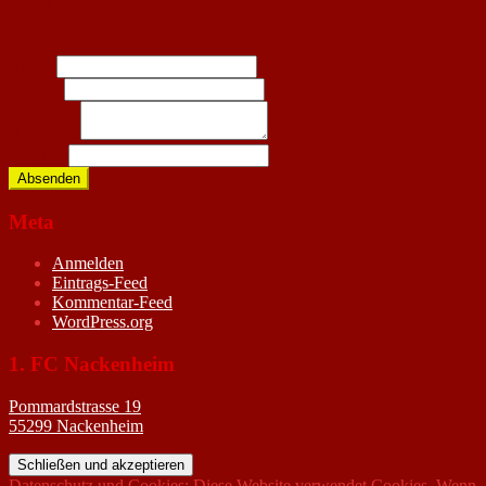
Kontaktformular:
Name
*
E-Mail
*
Nachricht
*
Comment
Absenden
Meta
Anmelden
Eintrags-Feed
Kommentar-Feed
WordPress.org
1. FC Nackenheim
Pommardstrasse 19
55299 Nackenheim
Datenschutz und Cookies: Diese Website verwendet Cookies. Wenn