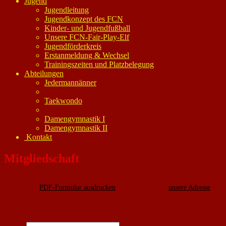
Jugend
Jugendleitung
Jugendkonzept des FCN
Kinder- und Jugendfußball
Unsere FCN-Fair-Play-Elf
Jugendförderkreis
Erstanmeldung & Wechsel
Trainingszeiten und Platzbelegung
Abteilungen
Jedermannänner
Taekwondo
Damengymnastik I
Damengymnastik II
Kontakt
Mitgliedschaft
Sie haben Interesse an einer Mitgliedschaft beim 1.FC Nackenheim?
Einfach das
PDF-Formular ausdrucken
und ausgefüllt an
unsere Adresse
senden oder in den Vereinsbriefkasten am Vereinsheim einwerfen.
Formular: