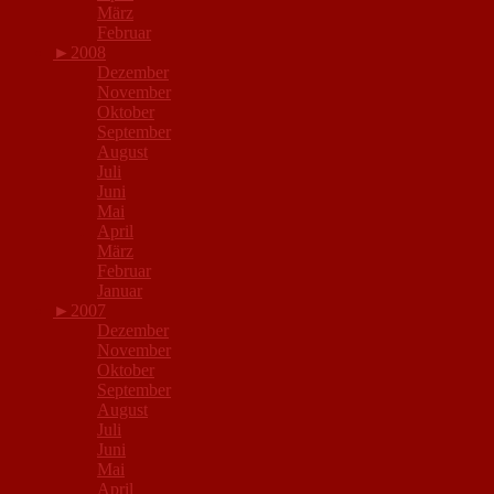
März
Februar
►
2008
Dezember
November
Oktober
September
August
Juli
Juni
Mai
April
März
Februar
Januar
►
2007
Dezember
November
Oktober
September
August
Juli
Juni
Mai
April