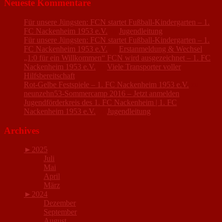
Neueste Kommentare
Für unsere Jüngsten: FCN startet Fußball-Kindergarten – 1.
FC Nackenheim 1953 e.V.
zu
Jugendleitung
Für unsere Jüngsten: FCN startet Fußball-Kindergarten – 1.
FC Nackenheim 1953 e.V.
zu
Erstanmeldung & Wechsel
„1:0 für ein Willkommen“ FCN wird ausgezeichnet – 1. FC
Nackenheim 1953 e.V.
zu
Viele Transporter voller
Hilfsbereitschaft
Rot-Gelbe Festspiele – 1. FC Nackenheim 1953 e.V.
zu
neunzehn53-Sommercamp 2016 – Jetzt anmelden
Jugendförderkreis des 1. FC Nackenheim | 1. FC
Nackenheim 1953 e.V.
zu
Jugendleitung
Archives
►
2025
Juli
Mai
April
März
►
2024
Dezember
September
August