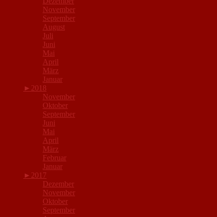
Dezember
November
September
August
Juli
Juni
Mai
April
März
Januar
►
2018
November
Oktober
September
Juni
Mai
April
März
Februar
Januar
►
2017
Dezember
November
Oktober
September