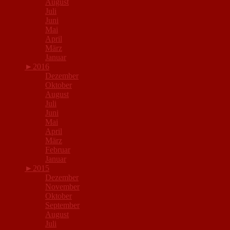
August
Juli
Juni
Mai
April
März
Januar
►
2016
Dezember
Oktober
August
Juli
Juni
Mai
April
März
Februar
Januar
►
2015
Dezember
November
Oktober
September
August
Juli