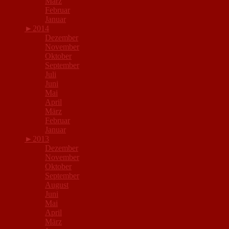
März
Februar
Januar
►
2014
Dezember
November
Oktober
September
Juli
Juni
Mai
April
März
Februar
Januar
►
2013
Dezember
November
Oktober
September
August
Juni
Mai
April
März