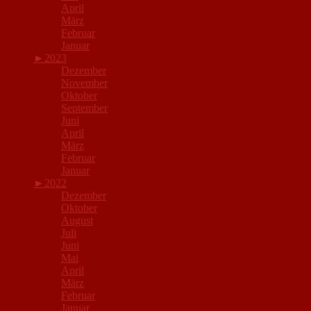
April
März
Februar
Januar
►
2023
Dezember
November
Oktober
September
Juni
April
März
Februar
Januar
►
2022
Dezember
Oktober
August
Juli
Juni
Mai
April
März
Februar
Januar