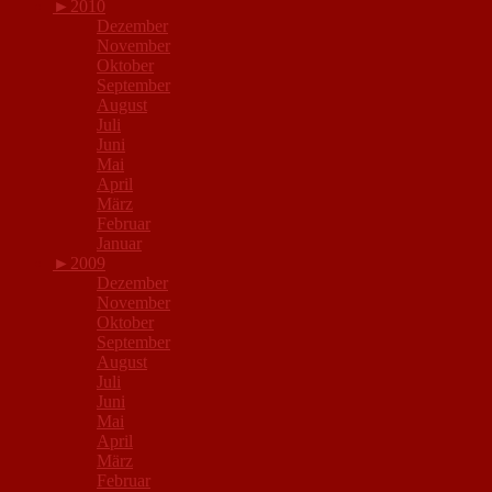
►
2010
Dezember
November
Oktober
September
August
Juli
Juni
Mai
April
März
Februar
Januar
►
2009
Dezember
November
Oktober
September
August
Juli
Juni
Mai
April
März
Februar