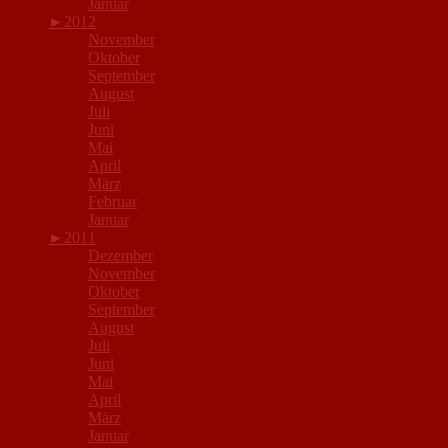
Januar
►
2012
November
Oktober
September
August
Juli
Juni
Mai
April
März
Februar
Januar
►
2011
Dezember
November
Oktober
September
August
Juli
Juni
Mai
April
März
Januar