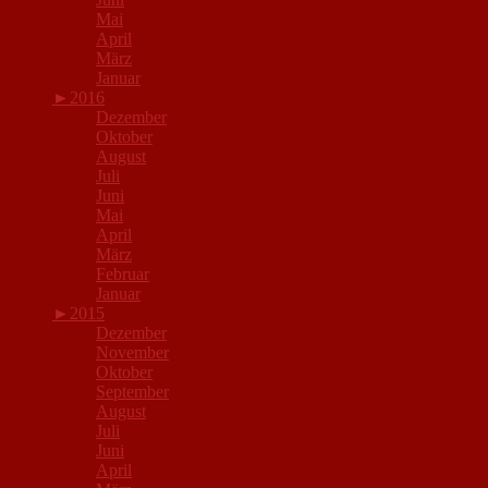
Mai
April
März
Januar
►
2016
Dezember
Oktober
August
Juli
Juni
Mai
April
März
Februar
Januar
►
2015
Dezember
November
Oktober
September
August
Juli
Juni
April