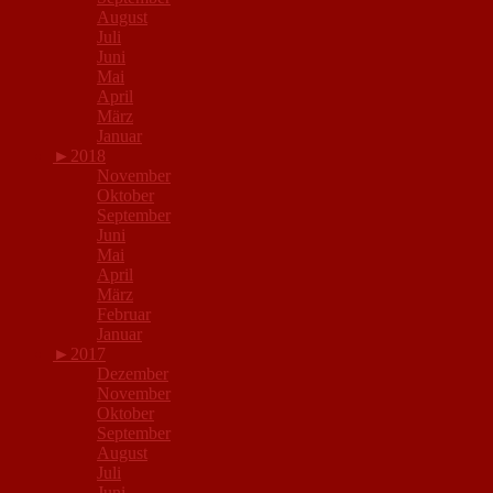
August
Juli
Juni
Mai
April
März
Januar
►
2018
November
Oktober
September
Juni
Mai
April
März
Februar
Januar
►
2017
Dezember
November
Oktober
September
August
Juli
Juni