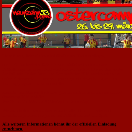
Liebe Eltern, liebe Nachwuchsfußballer und Trainerkollegen,
der 1. FC Nackenheim 1953 e.V. veranstaltet seit vielen Jahren
Fußballcamps für unsere Nachwuchstalente. Auch 2018 wird dies wieder
der Fall sein. In den Oster- und Sommerferien 2018 werden wir in der
ersten Ferienwoche auf unserer Sportanlage ein abwechslungsreiches
Trainingsprogramm zusammenstellen.
Zunächst möchten wir Euch aber ganz herzlich zu unserem neunzehn53-
Ostercamp 2018 einladen:
Von 26. bis 29. März 2018 (Montag bis Donnerstag)
Wie auch in den letzten Jahren erwartet alle Teilnehmer wieder ein
abwechslungsreiches Programm mit Fußball satt und viel Spaß.
Alle weiteren Informationen könnt ihr der offiziellen Einladung
entnehmen.