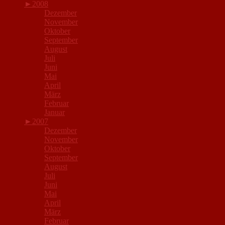
►
2008
Dezember
November
Oktober
September
August
Juli
Juni
Mai
April
März
Februar
Januar
►
2007
Dezember
November
Oktober
September
August
Juli
Juni
Mai
April
März
Februar