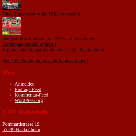
Viele Transporter voller Hilfsbereitschaft
18. November 2015
neunzehn53-Sommercamp 2016 – Jetzt anmelden
1. März 2016
Homepage endlich online!!!
14. Januar 2005
Ergebnis der Vorstandwahlen des 1. FC Nackenheim
9. Oktober
2020
Der 1.FC Nackenheim sucht Schiedsrichter !
19. Februar 2005
Meta
Anmelden
Eintrags-Feed
Kommentar-Feed
WordPress.org
1. FC Nackenheim
Pommardstrasse 19
55299 Nackenheim