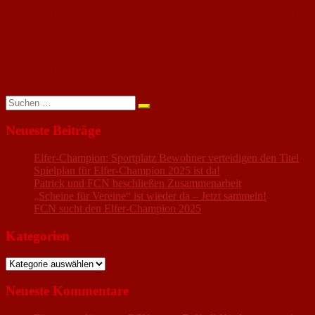
Der 1. FC Nackenheim 1953 e.V. freut sich auf Eure Anmeldungen und ich
als Jugendleiter möchte mich für das große Interesse an unseren
Fußballcamps bedanken.
Sportliche Grüße,
Martin Imruck
Jugendleiter
Suchen
nach:
Neueste Beiträge
Elfer-Champion: Sportplatz Bewohner verteidigen den Titel
Spielplan für Elfer-Champion 2025 ist da!
Patrick und FCN beschließen Zusammenarbeit
„Scheine für Vereine“ ist wieder da – Jetzt sammeln!
FCN sucht den Elfer-Champion 2025
Kategorien
Kategorien
Neueste Kommentare