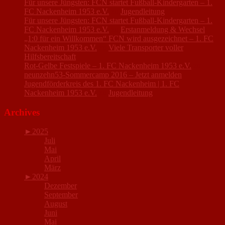
Für unsere Jüngsten: FCN startet Fußball-Kindergarten – 1.
FC Nackenheim 1953 e.V.
zu
Jugendleitung
Für unsere Jüngsten: FCN startet Fußball-Kindergarten – 1.
FC Nackenheim 1953 e.V.
zu
Erstanmeldung & Wechsel
„1:0 für ein Willkommen“ FCN wird ausgezeichnet – 1. FC
Nackenheim 1953 e.V.
zu
Viele Transporter voller
Hilfsbereitschaft
Rot-Gelbe Festspiele – 1. FC Nackenheim 1953 e.V.
zu
neunzehn53-Sommercamp 2016 – Jetzt anmelden
Jugendförderkreis des 1. FC Nackenheim | 1. FC
Nackenheim 1953 e.V.
zu
Jugendleitung
Archives
►
2025
Juli
Mai
April
März
►
2024
Dezember
September
August
Juni
Mai