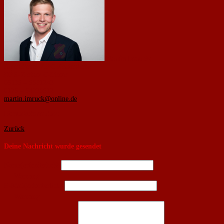
Martin Imruck
Jugendleiter 1.FC Nackenheim
DFB-Trainer C-Lizenz
06135 – 5581243
0176 – 64235912
martin.imruck@online.de
Kontaktformular:
Zurück
Deine Nachricht wurde gesendet
Name
(erforderlich)
Warnung
E-Mail
(erforderlich)
Warnung