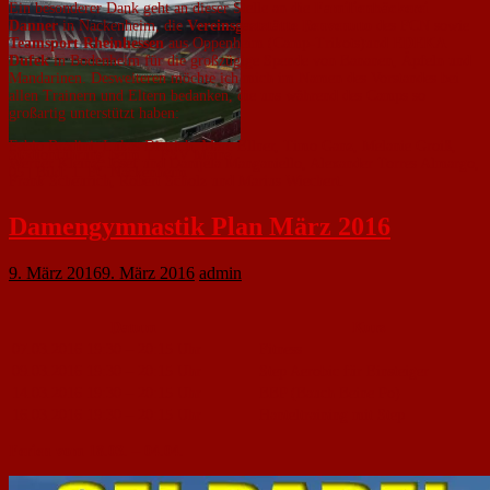
Ein besonderer Dank geht an dieser Stelle an die
Familienbäckerei
Danner
in Nackenheim, die
Vereinsgaststätte Benvenuto
des FCN sowie
Teamsport Rheinhessen
aus Oppenheim (Camp-Trikots)und
EDEKA
Dufek
in Bodenheim für die großzügige Spende von Bananen, Äpfeln und
Mandarinen. Desweiteren möchte ich mich im Namen des Vorstandes bei
allen Trainern und Eltern bedanken, die uns während des Camps so
großartig unterstützt haben:
Fabio Bradini, Lukas Dittrich, Marc Ellner, Timo Ganz, Melanie Groiß,
Stadionführung beim 1. FSV Mainz
Werner Kleinz, Josef und Danijela Manganiello, Alexander Torres Almargo,
05 | Bild: 1. FC Nackenheim
Frank Scheurich, Robert Scholz und Marius Wiechert.
Damengymnastik Plan März 2016
9. März 2016
9. März 2016
admin
Datum
Kurs
07.03.2016 19:30 – 20:15 Uhr
Fitness
09.03.2016 19:30 – 20:15 Uhr
Step Aerobic für Einsteiger
14.03.2016 19:30 – 20:15 Uhr
BBP (Bauch Beine Po)
16.03.2016 19:30 – 20:15 Uhr
Hanteltraining mit Step
Ferien vom 18.03. – 04.04.