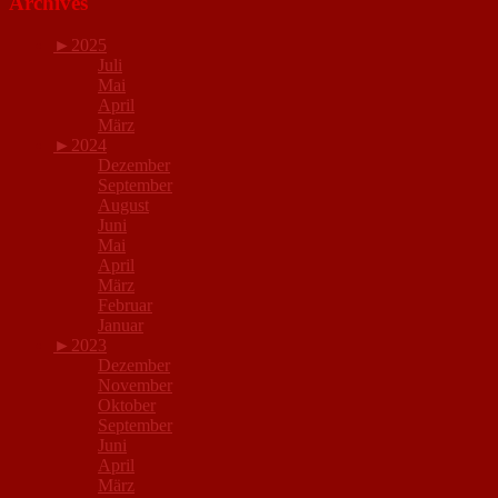
Archives
►
2025
Juli
Mai
April
März
►
2024
Dezember
September
August
Juni
Mai
April
März
Februar
Januar
►
2023
Dezember
November
Oktober
September
Juni
April
März