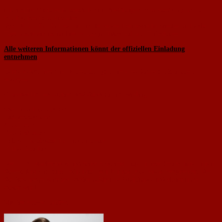
ich möchte Euch recht herzlich zum diesjährigen
Sommercamp beim 1.
FC Nackenheim
einladen.
Von
18. bis 22. Juli warten
in der ersten Ferienwoche wieder fünf tolle
Tage sowie ein individuelles Camp-Trikot auf alle Teilnehmer.
Alle weiteren Informationen könnt der offiziellen Einladung
entnehmen
Gerne nehme ich Eure
Anmeldungen
per Email sowie telefonisch
entgegen.
Folgende Informationen sind dabei für uns wichtig:
Vor- und Nachname:
Geburtsdatum:
Anschrift:
Emailadresse:
Telefon- und/oder Handynummer:
Trikot-Größe:
Der 1. FC Nackenheim und seine Sommercamp-Trainer freuen sich auch in
diesem Jahr auf Eure Teilnahme. Wir können jetzt schon versprechen, dass
die diesjährige Ausgabe wieder zahlreiche Highlights und Neuerungen
bieten wird.
Mit den besten Grüßen,