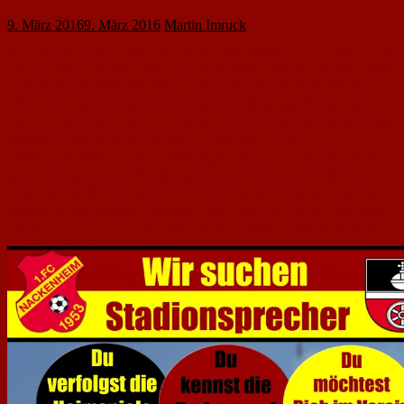
9. März 2016
9. März 2016
Martin Imruck
Es bewegt sich etwas beim 1. FC Nackenheim: Spieler, Trainer, Eltern und
Gönner rücken zusammen und haben in den letzten Monaten bereits einiges
erreicht. Eine Entwicklung, die sich durch alle Altersbereiche und die
aktiven Mannschaften zieht – das Vereinsleben kommt langsam immer mehr
in Schwung. Diesen positiven Trend möchten wir fortsetzen und weiter
befeuern. Daher haben wir uns Gedanken gemacht und sind zu dem Schluss
gekommen, dass es für den nächsten Schritt einiger neuen
Funktionen/Positionen bedarf. Diese werden wir Euch in diesem Beitrag
und der Rubrik „Verein“ genauer vorstellen. Selbstverständlich gibt es
immer neue Wege, die es für den Verein Sinn ergibt zu beschreiten. Daher
freuen wir uns auch über Eure Anregungen und Ideen, mit denen wir die
Zusammenarbeit und das Leistungsvermögen des 1. FC Nackenheim weiter
ausbauen können.
Hier eine Übersicht der aktuellen Stellenangebote: