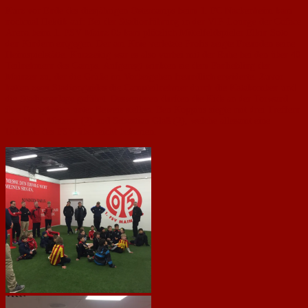
Kurz vor Ende des diesjährigen Ostercamps beim 1. FC Nackenheim kam
nochmal Hektik auf: Bei der Stadionführung in der VIP-Lounge der Coface
Arena beim 1. FSV Mainz 05 kam plötzlich Mittelfeldspieler Elkin Soto
den Kindern entgegen. Der am Knie verletzte Profis zeigte Freunden seine
Heimspielstätte. Kurzzeitig war es also vorbei mit der Ruhe bei den über 40
Teilnehmern des Camps. Aufgeregt winkten sie dem Fanliebling der
Mainzer zu, der die Grüße im Vorbeigehen freundlich erwiderte. Zuvor
hatten zwei Stadionguides die Campteilnehmer durch die Katakomben und
die Stadionanlage geführt. Desweiteren durften die Kids an der Torwand
ihre Fertigkeiten unter Beweis stellen. Ben Koppius siegte mit drei Treffern
vor, Noah Metzner (2) und Sebastian Glaß (2), welche allesamt eine
Urkunde des FSV überreicht bekamen.
Stadionführung beim 1. FSV Mainz