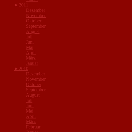
►
2011
Dezember
November
Oktober
September
August
Juli
Juni
Mai
April
März
Januar
►
2010
Dezember
November
Oktober
September
August
Juli
Juni
Mai
April
März
Februar