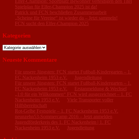
Elfer-Champion: Sportplatz Bewohner verteidigen den Titel
Spielplan für Elfer-Champion 2025 ist da!
Patrick und FCN beschließen Zusammenarbeit
„Scheine für Vereine“ ist wieder da – Jetzt sammeln!
FCN sucht den Elfer-Champion 2025
Kategorien
Kategorien
Neueste Kommentare
Für unsere Jüngsten: FCN startet Fußball-Kindergarten – 1.
FC Nackenheim 1953 e.V.
zu
Jugendleitung
Für unsere Jüngsten: FCN startet Fußball-Kindergarten – 1.
FC Nackenheim 1953 e.V.
zu
Erstanmeldung & Wechsel
„1:0 für ein Willkommen“ FCN wird ausgezeichnet – 1. FC
Nackenheim 1953 e.V.
zu
Viele Transporter voller
Hilfsbereitschaft
Rot-Gelbe Festspiele – 1. FC Nackenheim 1953 e.V.
zu
neunzehn53-Sommercamp 2016 – Jetzt anmelden
Jugendförderkreis des 1. FC Nackenheim | 1. FC
Nackenheim 1953 e.V.
zu
Jugendleitung