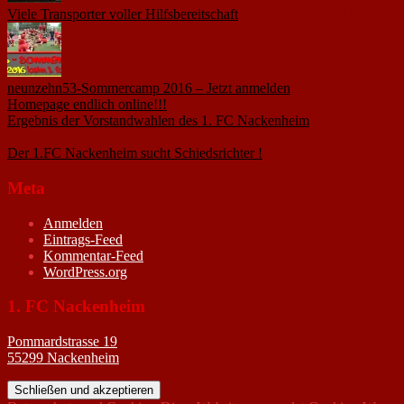
Viele Transporter voller Hilfsbereitschaft
18. November 2015
neunzehn53-Sommercamp 2016 – Jetzt anmelden
1. März 2016
Homepage endlich online!!!
14. Januar 2005
Ergebnis der Vorstandwahlen des 1. FC Nackenheim
9. Oktober
2020
Der 1.FC Nackenheim sucht Schiedsrichter !
19. Februar 2005
Meta
Anmelden
Eintrags-Feed
Kommentar-Feed
WordPress.org
1. FC Nackenheim
Pommardstrasse 19
55299 Nackenheim