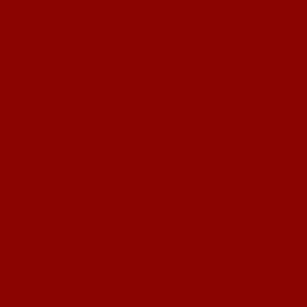
In den nächsten Wochen und Monaten wird auf unsere Trainer Felix
Hammer und Torsten Ganz viel Arbeit zukommen, um die Truppe
weiterzubringen.
Bitte unterstützen Sie uns dabei.
Aus den Reihen der Spieler sind einige neue Ideen an uns herangetragen
worden.
Bei den nächsten Heimspielen werden der ein oder andere Spieler auch auf
Sie zukommen.
Vielleicht wollen auch Sie unsere Mannschaften unterstützen. Lassen Sie
sich überraschen.
Für die neue Saison wünsche ich mir:
Zwei Mannschaften auf dem Platz, die die Bezeichnung „Mannschaft“ auch
verdienen.
Zuschauer, die unseren Spielern, unseren Gegnern, und den Schiedsrichtern
den notwendigen Respekt und Sportsgeist entgegenbringen.
Und nicht zuletzt viele aufregende, faire und wenn möglich erfolgreiche
Spiele unseres 1. FC Nackenheim.
Mit den besten Wünschen für Sie alle
Ihr
Wilfried Grub
Vorsitzender