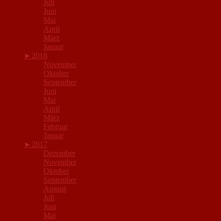
Juli
Juni
Mai
April
März
Januar
►
2018
November
Oktober
September
Juni
Mai
April
März
Februar
Januar
►
2017
Dezember
November
Oktober
September
August
Juli
Juni
Mai