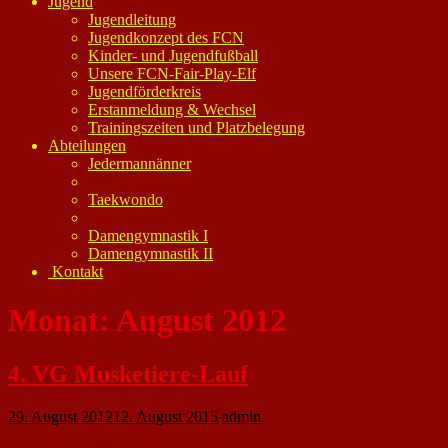
Jugend
Jugendleitung
Jugendkonzept des FCN
Kinder- und Jugendfußball
Unsere FCN-Fair-Play-Elf
Jugendförderkreis
Erstanmeldung & Wechsel
Trainingszeiten und Platzbelegung
Abteilungen
Jedermannänner
Taekwondo
Damengymnastik I
Damengymnastik II
Kontakt
Monat:
August 2012
4. VG Musketiere-Lauf
29. August 2012
12. August 2015
admin
Nach dem Vorbild des Marathon du Médoc, findet am kommenden Sonntag