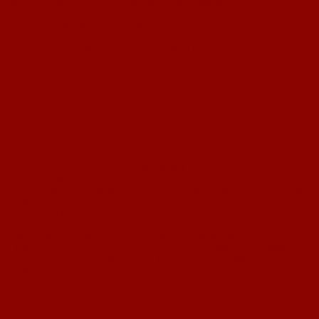
Die Vorstandswahlen während der diesjährigen Mitgliederversammlung
haben
einen fast vollständig neuen Vorstand ergeben.
Für unseren Verein stehen nun in Verantwortung:
Als erster Vorsitzender Wilfried Grub
Zweiter Vorsitzender Stefan Klasen
Geschäftsführer Felix Hammer.
Einzig verbliebenes Mitglied des bisherigen geschäftsführenden Vorstandes
ist
Klaus Friederich als Schatzmeister. Ihm zur Seite als zweiter Kassierer hat
sich Joachim Blaum gestellt.
Ebenfalls ein langjähriges Vorstandsmitglied, Karlheinz Geiberger ist jetzt
Abteilungsleiter
Fußball. Zusammen mit Matthias Bastian als Jugendleiter zeichnet er jetzt
für die
größte Abteilung unseres FC verantwortlich.
Weitere Mitglieder des Gesamtvorstandes sind Silvia Friederich, Anja
Friederich, Gabriele Wachter, Jörg Becker, Olaf Schütz, Hans-Philipp
Geiberger, Wilhard Hexemer und Heribald Lang, als Vorsitzender unseres
Ältestenrates.
Aber nicht nur im Vorstand, auch in unseren Aktiven-Mannschaften haben
sich tiefgreifende
Veränderungen ergeben.