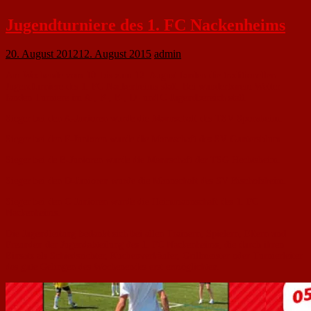
Jugendturniere des 1. FC Nackenheims
20. August 2012
12. August 2015
admin
Am Wochende vom 10. bis zum 12. August fanden die traditionellen
Jugendturniere des 1. FC Nackenheims statt. Bei wunderbarem Wetter
fanden Turniere im A-, F-, E-, D- und C-Jugendbereich statt.
Sieger bei den A-Junioren wurde die Mannschaft des TSV Sponsheim.
Sieger bei den F-Junioren wurde die Mannschaft des SV Guntersblum.
Sieger bei de E-Junioren wurde die Mannschaft der TSG Hechtsheim.
Sieger bei den D-Junioren wurde die Mannschaft des SV Bischofsheim.
Sieger bei den C-Junioren wurde die Heimmannschaft des 1. FC
Nackenheims.
Die Jugendleitung bedankt sich bei allen Trainern, Spielern, Eltern und
Freunden der Jugendabteilung des 1. FC Nackenheims, die durch ihren
Einsatz als Schiedsrichter, Kuchenverkäufer, Grillmeister oder Turnierleiter
das gute Gelingen des Wochenendes erst ermöglichten.