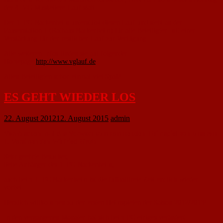
der 4. VG Musketiere-Lauf statt.
Der 1. FC Nackenheim unterstützt diesen Lauf und steht an der
Pausenstation 1 (Rathaus Nackenheim) für alle Beteiligten mit einer
Verstärkung für den restlichen Lauf zur Verfügung.
Alle weiteren Infos finden sie auf folgender
Homepage
http://www.vglauf.de
Allen Beteiligten schon einmal viel Spaß!
ES GEHT WIEDER LOS
22. August 2012
12. August 2015
admin
Vorab schon mal das Vorwort zumkommenden Heimspiel von unserem
1. Vorsitzenden Wilfried Grub
Sehr geehrte Besucher,
liebe Anhänger des 1. FC Nackenheim,
auch beim 1. FC Nackenheim ist die fußballfreie Zeit endlich wieder
vorbei.
Herzlich willkommen zu den ersten Heimspielen der Saison 2012/2013!
In den vergangenen Monaten hat sich beim FC einiges verändert.