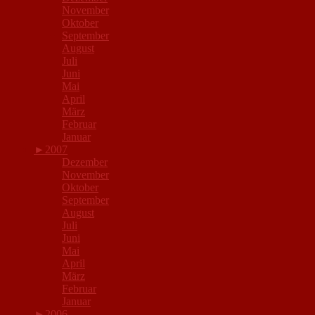
November
Oktober
September
August
Juli
Juni
Mai
April
März
Februar
Januar
►
2007
Dezember
November
Oktober
September
August
Juli
Juni
Mai
April
März
Februar
Januar
►
2006