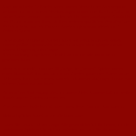
Sage und schreibe 12 Spieler haben unseren Verein in der Sommerpause
verlassen und sich anderen Vereinen angeschlossen oder ihre Laufbahn als
aktive Spieler beendet. Ihnen danken wir für ihren jahrelangen Einsatz für
den FC und wünschen ihnen für ihren weiteren sportlichen Weg alles Gute.
Vielleicht sieht man den Ein oder Anderen irgendwann wieder im FC-
Trikot auflaufen.
Diese großen Verluste an Spielern haben wir versucht aus den Reihen
unserer großen Jugendspieler, sowie mit einigen Neuzugängen aus der
näheren Umgebung aufzufangen.
Alles durchweg junge Kerle, die sich an uns und wir uns an sie zu
gewöhnen haben.
Wenn man bedenkt, dass zwei 26 jährige die „ältesten“ Spieler unserer
ersten Mannschaft sind und auch in der Zweiten ganze zwei Spieler an der
30 kratzen, kann man ersehen, dass wir mit unserer blutjungen Truppe eine
schwere Saison vor uns haben.
Es bedarf der Anstrengung aller, um unsere Ziele, Klassenerhalt und weitere
Ausbildung der Spieler, zu erreichen.
Eine besondere Rolle kommt dabei Ihnen, liebe Fans und Zuschauer zu.
Mein dringlicher Appell an Sie alle lautet daher:
Haben Sie Geduld mit den Jungs. Alle geben sicherlich ihr Bestes, um die
anstehenden Spiele erfolgreich zu bestreiten und auch Sie als unsere
Anhänger zufrieden zu stellen.