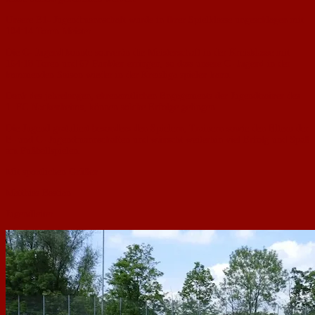
Unsere E1- Jugendmannschaft wurde in ihrer Spielklasse ungeschlagen mit
104:14 Toren Meister.
Die C- Jugend konnte souverän die Meisterschaft in der Kreisklasse mit
164:18 Toren und 67 Punkten erringen, so dass unsere C- Jugend in der
kommenden Saison wieder in der Kreisliga spielen kann.
Dank des jahrelangen, ehrenamtlichen Engagements der Jugendtrainer des
1. FC Nackenheims, können solche Erfolge gelingen.
Die Jugend gratuliert besonders den Spielern, Trainern sowie den Eltern der
E- und C- Jugendmannschaften und wünscht weiterhin viel Erfolg und Spaß
am Fußballspielen.
Mit sportlichen Grüßen
Matthias Bastian
Jugendleiter