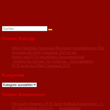
Der erste Spieltag gegen SpVgg Dietersheim wird auf Dienstag, den
28.08.2012 verlegt.
Das Spiel der zweiten Mannschaft gegen TSV Eberheim findet wie geplant
statt. Anpfiff ist um 16 Uhr auf dem Nackenheimer Sportplatz.
Suchen
nach:
Neueste Beiträge
Elfer-Champion: Sportplatz Bewohner verteidigen den Titel
Spielplan für Elfer-Champion 2025 ist da!
Patrick und FCN beschließen Zusammenarbeit
„Scheine für Vereine“ ist wieder da – Jetzt sammeln!
FCN sucht den Elfer-Champion 2025
Kategorien
Kategorien
Neueste Kommentare
Für unsere Jüngsten: FCN startet Fußball-Kindergarten – 1.
FC Nackenheim 1953 e.V.
zu
Jugendleitung