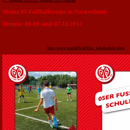
17. August 2012
12. August 2015
admin
Mainz 05 Fußballcamps in Nackenheim
Termin: 06.10. und 07.10.2012
Teilnehmen können alle Interessierten Kinder und Jugendliche von 6-14
Jahren
Anmeldung + nähere Info:
http://www.mainz05.de/05er_fuballschule.html