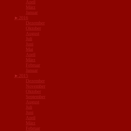
April
März
Januar
►
2016
Dezember
Oktober
August
Juli
Juni
Mai
April
März
Februar
Januar
►
2015
Dezember
November
Oktober
September
August
Juli
Juni
April
März
Februar