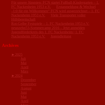
Für unsere Jüngsten: FCN startet Fußball-Kindergarten – 1.
FC Nackenheim 1953 e.V.
zu
Erstanmeldung & Wechsel
„1:0 für ein Willkommen“ FCN wird ausgezeichnet – 1. FC
Nackenheim 1953 e.V.
zu
Viele Transporter voller
Hilfsbereitschaft
Rot-Gelbe Festspiele – 1. FC Nackenheim 1953 e.V.
zu
neunzehn53-Sommercamp 2016 – Jetzt anmelden
Jugendförderkreis des 1. FC Nackenheim | 1. FC
Nackenheim 1953 e.V.
zu
Jugendleitung
Archives
►
2025
Juli
Mai
April
März
►
2024
Dezember
September
August
Juni
Mai
April