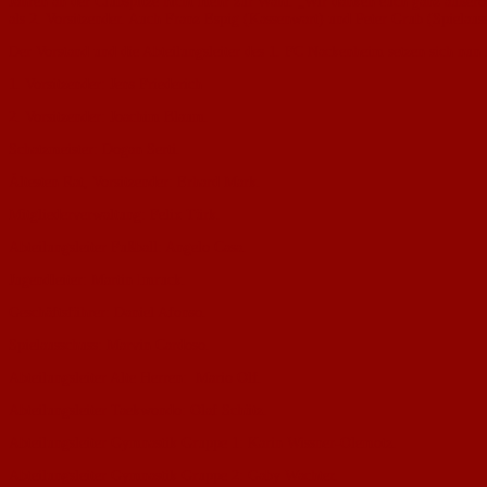
Jahren an der Clubspitze nicht mehr zur Wahl. „Wir danken euch ganz außeror
als 2. Vorsitzender. Auch Franz Espig (Kassenwart) und Peter Grub (Spielaus
Der Vorstand und die Abteilungsleiter des 1. FC Nackenheim setzen sich nu
1. Vorsitzender: Jens Friederich
2. Vorsitzender: Joachim Blaum.
Schatzmeister: Dogan Serti.
Ältesten Rat, Vorsitzender: Erhard Mark.
Mitgliederverwaltung: Felix Türk.
Abteilungsleiter Fußball: Angelo Casa.
Jugendleiter: Martin Imruck.
Geschäftsführer: Daniel Afonso.
Spielausschuss: Marvin Cardoso.
Abteilungsleiter Alte Herren: Mario Olf.
Abteilungsleiter Taekwondo: Olaf Schütz.
Abteilungsleiter Gymnastik Gruppe 1: Karin Wissner­-Olemotz.
Abteilungsleiter Gymnastik Gruppe 2: Gaby Wachter.