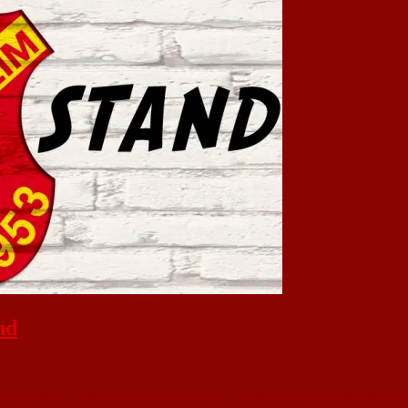
nd
rgangenen Freitag (26. April) einen neuen Vorstand gewählt. Wilfried Grub (