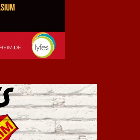
eim Jedermannturnier des 1. FC Nackenheim und von lyfes einen schönen Tag mi
werden 16 Teams, welche in 4 Gruppen gegeneinander antreten. Nach Abschlus