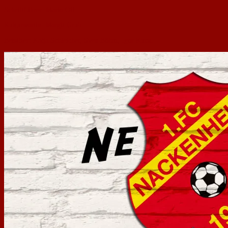
Schriftführer: Mario Olf.
Kulturwartin: Margit Grub.
Beisitzer: Katja Schleicher, Sven Böhm, Igor Kunz.