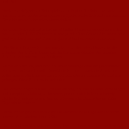
und Eich.
Nach den erfolgreichen Heimspielen zum Beginn der Saison wünschen wir
uns auch heute wieder zwei spannende Spiele, hoffentlich mit dem besseren
Ende für unsere heimischen Mannschaften.
An dieser Stelle soll zukünftig ein aktuelles Thema angesprochen werden,
was uns beim 1. FC Nackenheim bewegt oder über das wir Sie, unsere sehr
geehrten Zuschauer und Freunde, gerne aktuell informieren möchten.
Wie Sie seit längerer Zeit und auch heute wieder sehen können, ist die
Situation des 1. FC in Bezug auf die Erweiterungsbauten der hiesigen
Schulen nach wie vor unbefriedigend.
Aktueller Stand ist, dass rund um unser Vereinsgelände ein geschlossener
Zaun errichtet werden soll. Sowohl die Spieler als auch die Zuschauer
sollen über große Umwege zum Sportplatz oder zu unserem Vereinsheim
gelangen. Diese Situation ist unhaltbar.
Die Verhandlungen mit der Kreisverwaltung, um hier zu einer vernünftigen
und akzeptablen Lösung zu kommen, gestalten sich äußerst schwierig.
Hoffentlich gelingt es uns, hier im Interesse aller Beteiligten ein gutes
Ergebnis zu erzielen.
Damit einher geht natürlich auch die wirtschaftliche Lage der Pächterin
unseres Vereinsheims, Frau DÉlia.
Um ihr und uns hier weiterzuhelfen, lege ich Ihnen, sehr geehrte Besucher