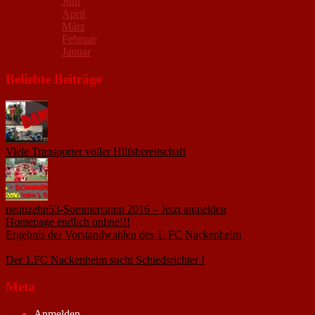
Juni
April
März
Februar
Januar
Beliebte Beiträge
Viele Transporter voller Hilfsbereitschaft
18. November 2015
neunzehn53-Sommercamp 2016 – Jetzt anmelden
1. März 2016
Homepage endlich online!!!
14. Januar 2005
Ergebnis der Vorstandwahlen des 1. FC Nackenheim
9. Oktober
2020
Der 1.FC Nackenheim sucht Schiedsrichter !
19. Februar 2005
Meta
Anmelden