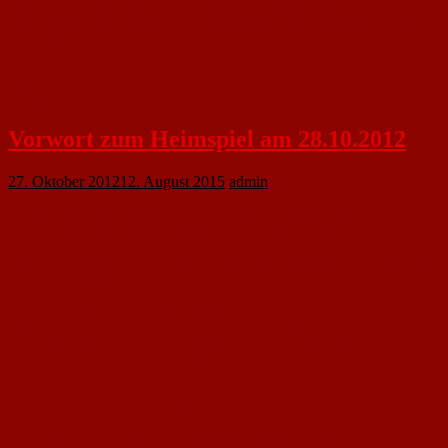
meiner dringenden Bitte um fairen Umgang mit den Spielern
beider Mannschaften, sowie den Schiedsrichtern und Assistenten grüßt Sie
alle herzlich
Ihr
Wilfried Grub
Vorsitzender
Vorwort zum Heimspiel am 28.10.2012
27. Oktober 2012
12. August 2015
admin
Zu den heutigen Heimspielen unserer Ersten und zweiten Mannschaft heiße
ich Sie auf dem Sportplatz in Nackenheim herzlich willkommen.
Unser ganz besonderer Gruß gilt unseren Gästen aus Mombach 03 und vom
TSV Schott Mainz.
Nach dem erfolgreichen Auswärtsspiel vergangenes Wochenende in
Gimbsheim hoffen wir, dass unsere Erste auch heute etwas Zählbares aus
ihrem Spiel gegen den TSV Schott Mainz mit vom Sportplatz nehmen
kann. Unsere Zweite sollte ebenfalls mal wieder einen oder drei
Punkte ergattern..
Auch wenn beide Gästeteams als Favoriten gegen unsere Jungs antreten,
sind wir doch zuversichtlich, die Punkte in Nackenheim zu behalten.
Ihnen und uns allen wünsche ich packende und faire Spiele.