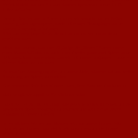
Vielleicht sieht man den Ein oder Anderen irgendwann wieder im FC-
Trikot auflaufen.
Diese großen Verluste an Spielern haben wir versucht aus den Reihen
unserer großen Jugendspieler, sowie mit einigen Neuzugängen aus der
näheren Umgebung aufzufangen.
Alles durchweg junge Kerle, die sich an uns und wir uns an sie zu
gewöhnen haben.
Wenn man bedenkt, dass zwei 26 jährige die „ältesten“ Spieler unserer
ersten Mannschaft sind und auch in der Zweiten ganze zwei Spieler an der
30 kratzen, kann man ersehen, dass wir mit unserer blutjungen Truppe eine
schwere Saison vor uns haben.
Es bedarf der Anstrengung aller, um unsere Ziele, Klassenerhalt und weitere
Ausbildung der Spieler, zu erreichen.
Eine besondere Rolle kommt dabei Ihnen, liebe Fans und Zuschauer zu.
Mein dringlicher Appell an Sie alle lautet daher:
Haben Sie Geduld mit den Jungs. Alle geben sicherlich ihr Bestes, um die
anstehenden Spiele erfolgreich zu bestreiten und auch Sie als unsere
Anhänger zufrieden zu stellen.
In den nächsten Wochen und Monaten wird auf unsere Trainer Felix
Hammer und Torsten Ganz viel Arbeit zukommen, um die Truppe
weiterzubringen.