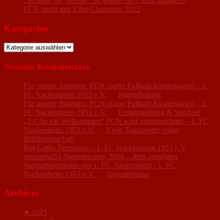
„Scheine für Vereine“ ist wieder da – Jetzt sammeln!
FCN sucht den Elfer-Champion 2025
Kategorien
Kategorien
Neueste Kommentare
Für unsere Jüngsten: FCN startet Fußball-Kindergarten – 1.
FC Nackenheim 1953 e.V.
zu
Jugendleitung
Für unsere Jüngsten: FCN startet Fußball-Kindergarten – 1.
FC Nackenheim 1953 e.V.
zu
Erstanmeldung & Wechsel
„1:0 für ein Willkommen“ FCN wird ausgezeichnet – 1. FC
Nackenheim 1953 e.V.
zu
Viele Transporter voller
Hilfsbereitschaft
Rot-Gelbe Festspiele – 1. FC Nackenheim 1953 e.V.
zu
neunzehn53-Sommercamp 2016 – Jetzt anmelden
Jugendförderkreis des 1. FC Nackenheim | 1. FC
Nackenheim 1953 e.V.
zu
Jugendleitung
Archives
►
2025