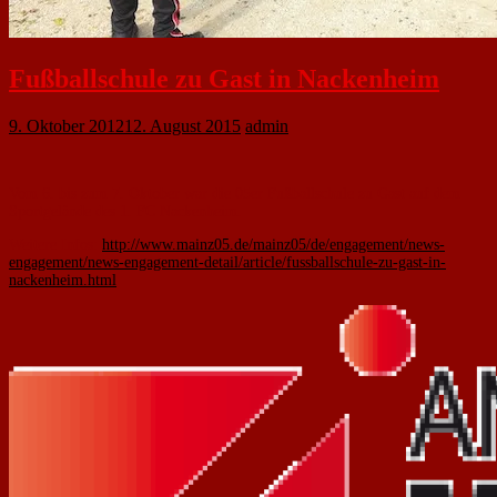
Fußballschule zu Gast in Nackenheim
9. Oktober 2012
12. August 2015
admin
Vom 6. bis zum 7. Oktober war die 05er Fußballschule zu Gast auf dem
Sportgelände des 1. FC Nackenheim.
Weitere Infos:
http://www.mainz05.de/mainz05/de/engagement/news-
engagement/news-engagement-detail/article/fussballschule-zu-gast-in-
nackenheim.html