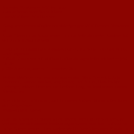
Als erster Vorsitzender Wilfried Grub
Zweiter Vorsitzender Stefan Klasen
Geschäftsführer Felix Hammer.
Einzig verbliebenes Mitglied des bisherigen geschäftsführenden Vorstandes
ist
Klaus Friederich als Schatzmeister. Ihm zur Seite als zweiter Kassierer hat
sich Joachim Blaum gestellt.
Ebenfalls ein langjähriges Vorstandsmitglied, Karlheinz Geiberger ist jetzt
Abteilungsleiter
Fußball. Zusammen mit Matthias Bastian als Jugendleiter zeichnet er jetzt
für die
größte Abteilung unseres FC verantwortlich.
Weitere Mitglieder des Gesamtvorstandes sind Silvia Friederich, Anja
Friederich, Gabriele Wachter, Jörg Becker, Olaf Schütz, Hans-Philipp
Geiberger, Wilhard Hexemer und Heribald Lang, als Vorsitzender unseres
Ältestenrates.
Aber nicht nur im Vorstand, auch in unseren Aktiven-Mannschaften haben
sich tiefgreifende
Veränderungen ergeben.
Sage und schreibe 12 Spieler haben unseren Verein in der Sommerpause
verlassen und sich anderen Vereinen angeschlossen oder ihre Laufbahn als
aktive Spieler beendet. Ihnen danken wir für ihren jahrelangen Einsatz für
den FC und wünschen ihnen für ihren weiteren sportlichen Weg alles Gute.