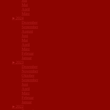
Juli
Mai
April
März
►
2024
Dezember
September
August
Juni
Mai
April
März
Februar
Januar
►
2023
Dezember
November
Oktober
September
Juni
April
März
Februar
Januar
►
2022