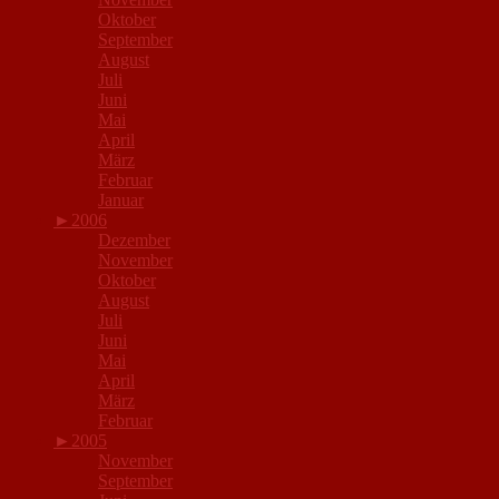
Oktober
September
August
Juli
Juni
Mai
April
März
Februar
Januar
►
2006
Dezember
November
Oktober
August
Juli
Juni
Mai
April
März
Februar
►
2005
November
September