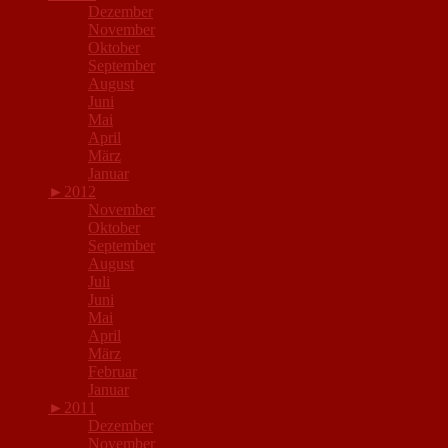
Dezember
November
Oktober
September
August
Juni
Mai
April
März
Januar
►
2012
November
Oktober
September
August
Juli
Juni
Mai
April
März
Februar
Januar
►
2011
Dezember
November