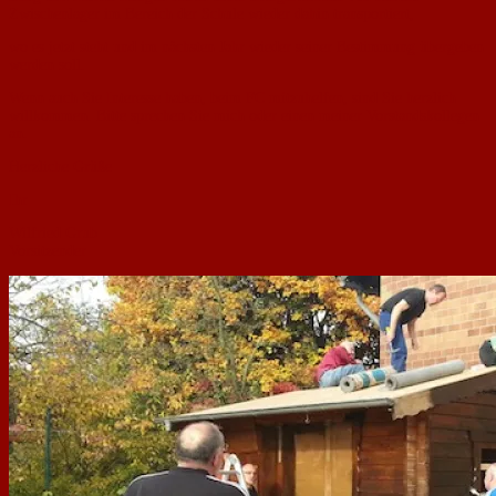
Zwischenlager im Bereich der Schule wieder dahin transportiert,
wo es jetzt steht und im nächsten Jahr wieder seiner Bestimmung übergeben
werden soll.
Wenn auch Sie Interesse haben, beim FC mitzuhelfen, sind Sie herzlich
willkommen. Bitte sprechen Sie mich oder einen meiner Vorstandskollegen
an.
Herzliche Grüße
Ihr
Wilfried Grub
Vorsitzender