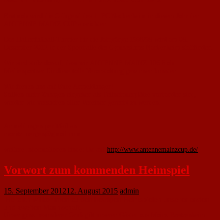
Macht mit beim ANTENNE MAINZ 106.6 CUP 2012
Erstmals wird die C-Jugend des 1. FC Nackenheim in diesem Jahr den
ANTENNE MAINZ CUP ausrichten.
Das Hallenfußball-Turnier für die Jahrgänge 1998/99 wird am 09.
Dezember 2012 in der Sporthalle des Gymsasiums Nackenheim stattfinden.
Wir sind stolz darauf, dass wir ANTENNE MAINZ 106.6 als
Medienpartner für diese tolle Veranstaltung gewinnen konnten.
Wir freuen uns auf Eure Anmeldungen!
Sollten mehr Zusagen eingehen als Teilnehmerplätze vorhanden sind,
werden wir versuchen allen Vereinen gerecht zu werden.
Anmeldungen per Mail an:
moritz.mergen@gmail.com
weitere Informationen findet Ihr auf
http://www.antennemainzcup.de/
Vorwort zum kommenden Heimspiel
15. September 2012
12. August 2015
admin
Herzlich willkommen zu den heutigen Heimspielen unserer ersten
und zweiten Mannschaft.
Unser ganz besonderer Gruß gilt unseren Gästen aus Mainz-Bretzenheim