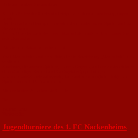
Bitte unterstützen Sie uns dabei.
Aus den Reihen der Spieler sind einige neue Ideen an uns herangetragen
worden.
Bei den nächsten Heimspielen werden der ein oder andere Spieler auch auf
Sie zukommen.
Vielleicht wollen auch Sie unsere Mannschaften unterstützen. Lassen Sie
sich überraschen.
Für die neue Saison wünsche ich mir:
Zwei Mannschaften auf dem Platz, die die Bezeichnung „Mannschaft“ auch
verdienen.
Zuschauer, die unseren Spielern, unseren Gegnern, und den Schiedsrichtern
den notwendigen Respekt und Sportsgeist entgegenbringen.
Und nicht zuletzt viele aufregende, faire und wenn möglich erfolgreiche
Spiele unseres 1. FC Nackenheim.
Mit den besten Wünschen für Sie alle
Ihr
Wilfried Grub
Vorsitzender
Jugendturniere des 1. FC Nackenheims