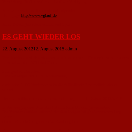
Verstärkung für den restlichen Lauf zur Verfügung.
Alle weiteren Infos finden sie auf folgender
Homepage
http://www.vglauf.de
Allen Beteiligten schon einmal viel Spaß!
ES GEHT WIEDER LOS
22. August 2012
12. August 2015
admin
Vorab schon mal das Vorwort zumkommenden Heimspiel von unserem
1. Vorsitzenden Wilfried Grub
Sehr geehrte Besucher,
liebe Anhänger des 1. FC Nackenheim,
auch beim 1. FC Nackenheim ist die fußballfreie Zeit endlich wieder
vorbei.
Herzlich willkommen zu den ersten Heimspielen der Saison 2012/2013!
In den vergangenen Monaten hat sich beim FC einiges verändert.
Die Vorstandswahlen während der diesjährigen Mitgliederversammlung
haben
einen fast vollständig neuen Vorstand ergeben.
Für unseren Verein stehen nun in Verantwortung: