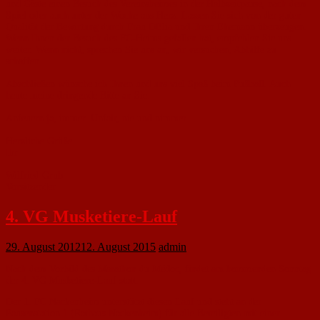
und Gäste einen Besuch des Vereinsheimes in der Halbzeitpause, nach dem
Spiel oder auch unter der Woche ans Herz. Lassen Sie sich von der guten
Qualität der Bewirtung durch Frau DÉlia und Ihren Ehemann überzeugen.
Wenn Ihnen der Besuch des FC-Heims gefallen hat, empfehlen Sie uns
weiter. Wenn nicht, sprechen Sie uns an, wir versuchen, Abhilfe zu
schaffen.
Abschließen wünsche ich Ihnen und uns viel Spaß beim Fußball. Auch
heute meine dringende Bitte an Sie:
Anfeuern ja, immer. Unfair, nie und nimmer.
Herzliche Grüße
Ihr
Wilfried Grub
Vorsitzender
4. VG Musketiere-Lauf
29. August 2012
12. August 2015
admin
Nach dem Vorbild des Marathon du Médoc, findet am kommenden Sonntag
der 4. VG Musketiere-Lauf statt.
Der 1. FC Nackenheim unterstützt diesen Lauf und steht an der
Pausenstation 1 (Rathaus Nackenheim) für alle Beteiligten mit einer