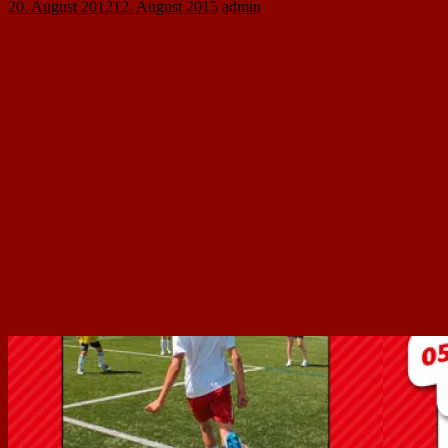
20. August 2012
12. August 2015
admin
Am Wochende vom 10. bis zum 12. August fanden die traditionellen
Jugendturniere des 1. FC Nackenheims statt. Bei wunderbarem Wetter
fanden Turniere im A-, F-, E-, D- und C-Jugendbereich statt.
Sieger bei den A-Junioren wurde die Mannschaft des TSV Sponsheim.
Sieger bei den F-Junioren wurde die Mannschaft des SV Guntersblum.
Sieger bei de E-Junioren wurde die Mannschaft der TSG Hechtsheim.
Sieger bei den D-Junioren wurde die Mannschaft des SV Bischofsheim.
Sieger bei den C-Junioren wurde die Heimmannschaft des 1. FC
Nackenheims.
Die Jugendleitung bedankt sich bei allen Trainern, Spielern, Eltern und
Freunden der Jugendabteilung des 1. FC Nackenheims, die durch ihren
Einsatz als Schiedsrichter, Kuchenverkäufer, Grillmeister oder Turnierleiter
das gute Gelingen des Wochenendes erst ermöglichten.