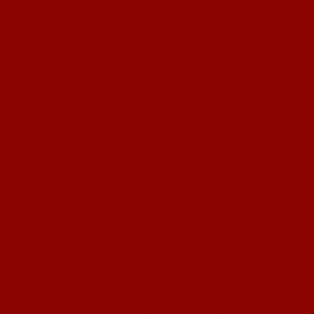
Willkommen zu den heutigen Heimspielen gegen Nieder-Olm.
Sowohl unsere erste als auch unsere zweite Mannschaft empfangen heute
ihre Gegner aus der Eckes-Stadt.
Es wäre schön, wenn nach einigen Wochen ohne größere Erfolge, heute
wieder mal was Zählbares herausspringen würde.
Wir, der 1. FC Nackenheim, lassen aber den Mut nicht sinken und hoffen
auf eine Weiterentwicklung unserer beiden jungen Mannschaften. Bitte
halten auch Sie, verehrte Gäste und Fans des 1. FC Nackenheim weiterhin
zu uns.
Aktuelles Thema bereits seit mehr als zwei Jahren sind die
Baumaßnahmen zur Erweiterung des Nackenheimer Gymnasiums und die
damit verbundenen Beeinträchtigungen für den 1. FC
Nackenheim. Glücklicherweise neigen sich die Bauarbeiten ihrem Ende
entgegen. Unsere Verhandlungen zur Wahrnehmung der Interessen des 1.
FC N mit der Kreisverwaltung Mainz-Bingen gestalten sich aber sehr
zäh. Dem unermüdlichen Einsatz unserer früheren Vorsitzenden, Werner
Kleinz, ist es zu verdanken, dass es auch hier in kleinen Schritten
weitergeht.
Vielleicht gelingt es uns, bis zum Ende dieses Jahres auch in
diesen vielfältigen Fragen verbindliche Ergebnisse zu erzielen. Wir werden
Sie auf dem Laufenden halten.
Mit den besten Wünschen für interessante Spiele am heutigen Sonntag und