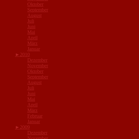
Oktober
September
August
Juli
Juni
Mai
April
März
Januar
►
2010
Dezember
November
Oktober
September
August
Juli
Juni
Mai
April
März
Februar
Januar
►
2009
Dezember
November