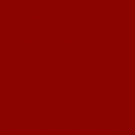
Mein Appell wie immer an alle Besucher: Anfeuern immer, unfair nie und
nimmer.
DEN JEDERMÄNNERN SEI DANK!
Heute will ich die Gelegenheit nutzen, um mich bei einigen Helfern für ihre
Arbeit der letzten Wochen zu bedanken.
Allen voran unsere Abteilung Jedermänner.
Am vergangenen Wochenende haben die Sportkameraden Theo Rudolf,
Seppel Schmitz,, Heribald Lang, Horst Müller, Paul Harsch, Karlheinz
Geiberger, Klaus Friederich, Hans-Georg Glock und Wilhard Hexemer
unser Biergartenhaus wieder auf Vordermann gebracht. Das Dach wurde
komplett saniert und neu eingedeckt, das Haus rundum neu gestrichen.
Beim Besuch unseres FC-Heims oder beim Verlassen des Sportgeländes
können Sie sich von der Qualität ihrer Arbeit überzeugen.
Auch unserer Sportkamerad Manfred Hedderich hat uns in den vergangenen
Wochen mehrfach tatkräftig und fachmännisch unterstützt.
Seit Beginn dieser Saison haben sich die beiden Chefs der
Jedermänner, Hans-Philipp Geiberger und Wilhard Hexemer bereit erklärt,
den Posten als Platzkassierer wahrzunehmen.
Auf diesem Wege ganz herzlichen Dank für Eure Hilfe und Unterstützung.
Ebenso sage ich zweien unserer aktiven Spieler herzlichen Dank.Sebastian
Lang und Moritz Mergen haben unser Biergartenhaus von seinem