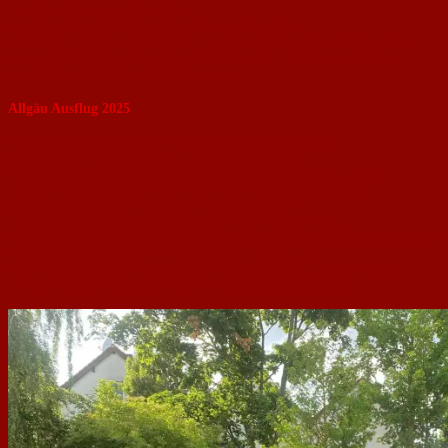
zu einem Bundesligaspiel gehen,
gemeinsam den Mainzer Weihnachtsmarkt besuchen,
die Jahres – Abschlussfeier ist bei uns immer Anfang Dezember geplant,
in den Schulferien unternehmen wir kleine Rad – Touren, wobei die
anschließende Einkehr nicht fehlen darf.
Allgäu Ausflug 2025
Wir konnten zum Jahresende wieder Sponsoren gewinnen.
( Apotheke am Kirchberg und Christian Weihrauch )
Dadurch konnten wir uns einheitliche Regenjacken und zu unserem
Jubiläum ( 25 Jahre Ausflug ) einheitliche Poloshirts anschaffen.
Ich habe mich bei beiden mit einem präsent bedankt.
Trotzdem nochmals vielen Dank auch von dieser Stelle aus.
Der Ausflug war wiedermal ein Highlight, traumhaft schönes Wetter, schöne
Wanderungen und eine tolle Stimmung in der Gruppe.
Stundenlang genossen wir abends die Zeit zusammen auf der Terrasse.
Zur Zeit in den Ferien sind wir mit dem Fahrrad unterwegs.