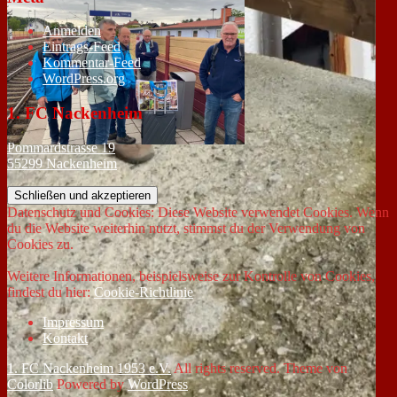
Anmelden
Eintrags-Feed
Kommentar-Feed
WordPress.org
1. FC Nackenheim
Pommardstrasse 19
55299 Nackenheim
Datenschutz und Cookies: Diese Website verwendet Cookies. Wenn
du die Website weiterhin nutzt, stimmst du der Verwendung von
Cookies zu.
Weitere Informationen, beispielsweise zur Kontrolle von Cookies,
findest du hier:
Cookie-Richtlinie
Impressum
Kontakt
1. FC Nackenheim 1953 e.V.
All rights reserved. Theme von
Colorlib
Powered by
WordPress