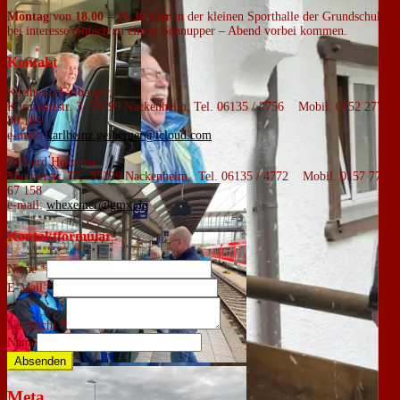
Montag
von
18.00 – 19.30 Uhr
in der kleinen Sporthalle der Grundschule.
bei interesse einfach zu einem Schnupper – Abend vorbei kommen.
Kontakt
Karlheinz Geiberger,
Kurmainzstr. 3, 55299 Nackenheim, Tel. 06135 / 2756 Mobil. 0152 277
30 184
e-mail:
karlheinz.geiberger@icloud.com
Wilhard Hexemer,
Mainzerstr. 77, 55299 Nackenheim, Tel. 06135 / 4772 Mobil. 0157 772
67 158
e-mail:
whexemer@gmx.de
Kontaktformular
Name
*
E-Mail
*
Nachricht
*
Name
Absenden
Meta