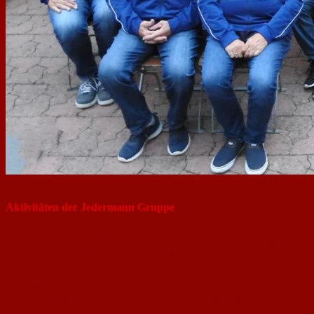
Auf dem Bild fehlen: Torsten Heinz, Paul Harsch und Dr. Ullrich Scheler
Aktivitäten
der Jedermann Gruppe
Mit einem Neujahrsempfang starten wir,
unser Ausflug (schon mehr als 20 Jahre) über Fronleichnam von Mittwoch
bis Sonntag nach Tiefenbach in das Allgäu,
gemeinsam besuchen wir unser Weinfest,
​​​​​​​grillen im August,
die traditionelle Leberknödel gibt es am Kerbe – Montag,
einen Federweißen – Abend mit selbst gemachten Zwiebelkuchen und
Hausmacher Wurst steht im Oktober an,