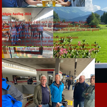
Allgäu Ausflug 2024
Die Jedermann Gruppe fährt auch dieses Jahr wieder ins Allgäu.
Schon 24 Jahre, jetzt immer über Fronleichnam fährt die Truppe weg.
Dieses Jahr hatte wir mit dem Wetter etwas Pech, aber das hat der guten
Laune keinen Abbruch getan.
Man kann wieder mal sagen, es war schön und entspannt.
Die Harmonie in der Gruppe war überragend.
Für nächstes Jahr, zum 25ten Jubiläum planen wir zwei Ausflüge, über
Fronleichnam ins Allgäu und Anfang Oktober in den Bayerischen Wald,
dort wo alles für uns begann.