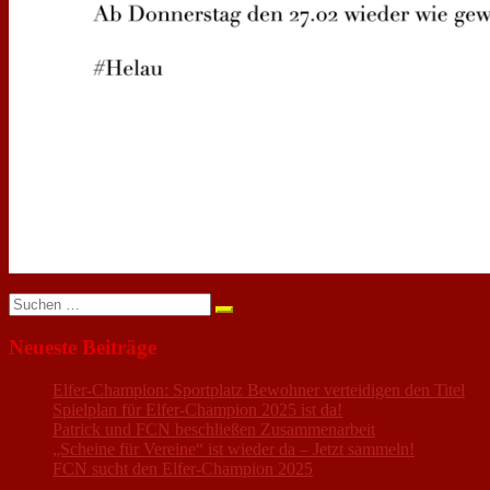
Suchen
nach:
Neueste Beiträge
Elfer-Champion: Sportplatz Bewohner verteidigen den Titel
Spielplan für Elfer-Champion 2025 ist da!
Patrick und FCN beschließen Zusammenarbeit
„Scheine für Vereine“ ist wieder da – Jetzt sammeln!
FCN sucht den Elfer-Champion 2025