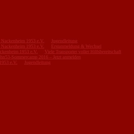
FC Nackenheim 1953 e.V.
zu
Jugendleitung
FC Nackenheim 1953 e.V.
zu
Erstanmeldung & Wechsel
ackenheim 1953 e.V.
zu
Viele Transporter voller Hilfsbereitschaft
hn53-Sommercamp 2016 – Jetzt anmelden
1953 e.V.
zu
Jugendleitung