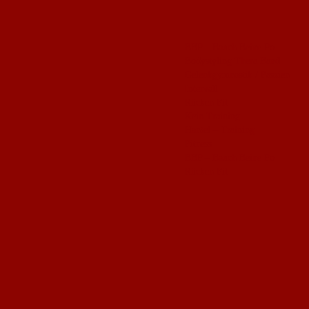
BBP – Bauch Beine Po
Bodystyling Thera Band
Gelenkgymnastik / Faszien
Intervall
Rücken Fit
Kein Training
Hantel – Training
Fitness
BBP – Bauch Beine Po
Rücken Fit