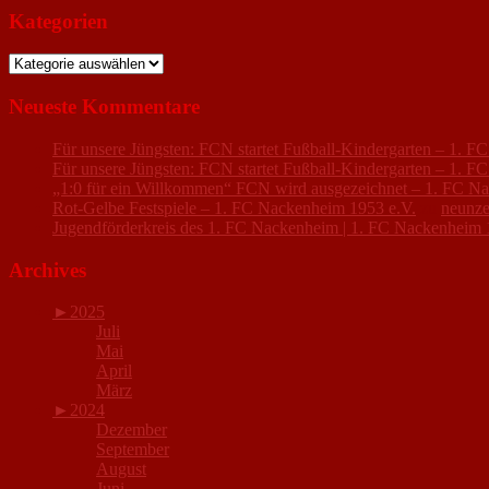
Kategorien
Kategorien
Neueste Kommentare
Für unsere Jüngsten: FCN startet Fußball-Kindergarten – 1. 
Für unsere Jüngsten: FCN startet Fußball-Kindergarten – 1. 
„1:0 für ein Willkommen“ FCN wird ausgezeichnet – 1. FC N
Rot-Gelbe Festspiele – 1. FC Nackenheim 1953 e.V.
zu
neunze
Jugendförderkreis des 1. FC Nackenheim | 1. FC Nackenheim 
Archives
►
2025
Juli
Mai
April
März
►
2024
Dezember
September
August
Juni