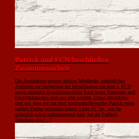
Patrick und FCN beschließen
Zusammenarbeit
Die Ausstattung unserer aktiven Mitglieder, einheitliches
Auftreten zur Steigerung der Identifikation mit dem 1. FCN
sowie attraktive Konditionen beim Kauf neuer Trainings- und
Freizeitklamotten sind uns sehr wichtig. Umso glücklicher
sind wir, dass wir mit dem Sportartikelhersteller Patrick einen
starken Partner gefunden haben: Liebe FC´ler, wie ihr
sicherlich schon mitbekommen habt, hat die Fußball-
Abteilung des […]