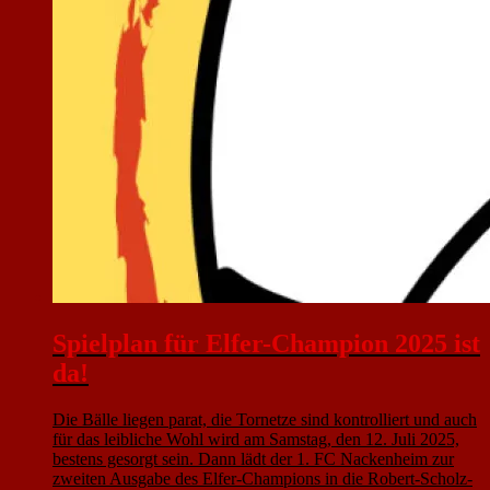
Spielplan für Elfer-Champion 2025 ist
da!
Die Bälle liegen parat, die Tornetze sind kontrolliert und auch
für das leibliche Wohl wird am Samstag, den 12. Juli 2025,
bestens gesorgt sein. Dann lädt der 1. FC Nackenheim zur
zweiten Ausgabe des Elfer-Champions in die Robert-Scholz-