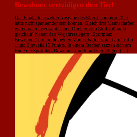
Bewohner verteidigen den Titel
Das Finale der zweiten Ausgabe des Elfer-Champion 2025
hätte nicht spannender sein können. Gleich drei Mannschaften
waren nach insgesamt sieben Duellen vom Strafstoßpunkt
gleichauf. Neben den Vorjahressiegern „Sportplatz
Bewohner“ holten die beiden Mannschaften von Team Turbo
1 und 2 jeweils 15 Punkte. In einem Stechen setzten sich am
Ende die Sportplatz Bewohner durch und verteidigten […]