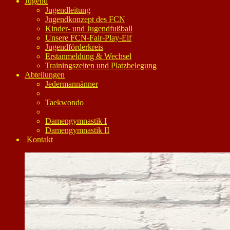
Jugend
Jugendleitung
Jugendkonzept des FCN
Kinder- und Jugendfußball
Unsere FCN-Fair-Play-Elf
Jugendförderkreis
Erstanmeldung & Wechsel
Trainingszeiten und Platzbelegung
Abteilungen
Jedermannänner
Taekwondo
Damengymnastik I
Damengymnastik II
Kontakt