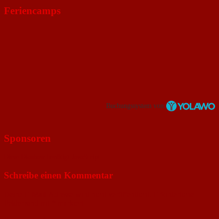
Feriencamps
Buchungssystem von
Sponsoren
Diese Diashow benötigt JavaScript.
Schreibe einen Kommentar
Deine E-Mail-Adresse wird nicht veröffentlicht.
Erforderliche
Felder sind mit
*
markiert