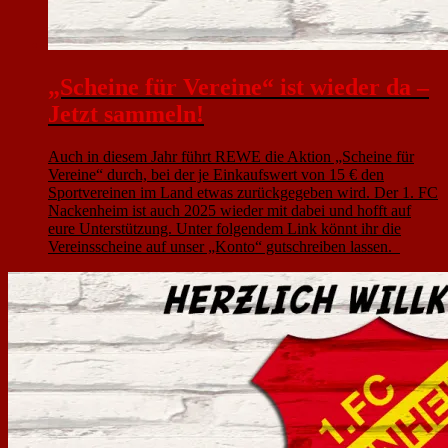
„Scheine für Vereine“ ist wieder da –
Jetzt sammeln!
Auch in diesem Jahr führt REWE die Aktion „Scheine für
Vereine“ durch, bei der je Einkaufswert von 15 € den
Sportvereinen im Land etwas zurückgegeben wird. Der 1. FC
Nackenheim ist auch 2025 wieder mit dabei und hofft auf
eure Unterstützung. Unter folgendem Link könnt ihr die
Vereinsscheine auf unser „Konto“ gutschreiben lassen.