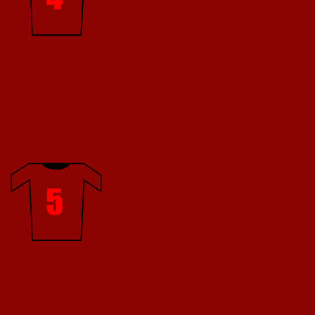
4. Einstellung:
Nur im Team kann ich lernen und die Ziele erreichen, denn Fu
dem Feld keine Spiele gewinnen. Als Mannschaft wollen wir gemeinsame Ziel
konzentriert und diszipliniert bei der Sache bin, kann ich der Mannschaft we
100 Prozent. Habe ich schlecht gespielt, bleibt mein Wille fleißig zu trainie
ein wichtiger Teil des Teams.
5. Sauberkeit und Ordnung:
Das Vereinsgelände und die Materialien solle
bereiten. Der vernünftige Umgang mit Bällen, Trikots und Trainingsmaterialie
Gast bei anderen Vereinen, gelten die gleichen Grundsätze, denn benehme ic