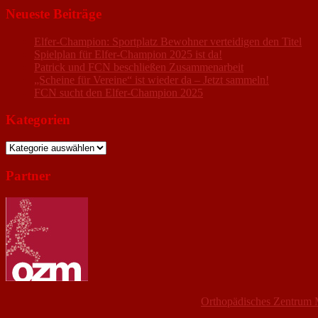
Neueste Beiträge
Elfer-Champion: Sportplatz Bewohner verteidigen den Titel
Spielplan für Elfer-Champion 2025 ist da!
Patrick und FCN beschließen Zusammenarbeit
„Scheine für Vereine“ ist wieder da – Jetzt sammeln!
FCN sucht den Elfer-Champion 2025
Kategorien
Kategorien
Partner
Orthopädisches Zentrum 