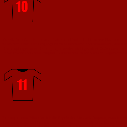
Vorbildfunktion:
Eltern und Trainer sind Vorbilder für unsere Nachwuchsfuß
neben dem Platz. Der Umgangston ist aufmunternd und motivierend, alle Ki
Beschimpfungen oder Beleidigungen werden nicht geduldet. Stattdessen erwarte
Pünktlichkeit und Zuverlässigkeit. Alkohol und Nikotin sind in Gegenwart de
Konsequenzen:
Missachte ich die Regeln des Mannschaftssports, muss ich m
Trainingsbetrieb und hindere meine Mitspieler daran, etwas zu lernen, kann
ausschließen. Kommt das öfter vor, wird der Zeitraum der „Sperre“ länger. Wer