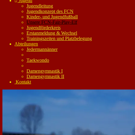
Jugend
Jugendleitung
Jugendkonzept des FCN
Kinder- und Jugendfußball
Unsere FCN-Fair-Play-Elf
Jugendförderkreis
Erstanmeldung & Wechsel
Trainingszeiten und Platzbelegung
Abteilungen
Jedermannänner
Taekwondo
Damengymnastik I
Damengymnastik II
Kontakt