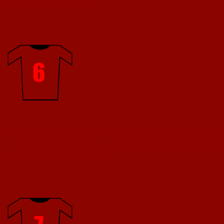
sondern dem gesamten Verein.
Kritikfähigkeit:
Mir ist es wichtig, mein Teamverhalten ständig zu überprü
und kann jederzeit das Gespräch zu meinen Trainern oder dem Jugendleiter su
und schneller können sie gelöst werden. Ich akzeptiere auch, dass mich der Tr
dränge ich mich für das nächste Mal auf.