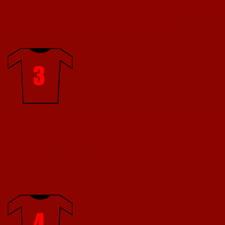
machen sich meine Trainer und Mitspieler Sorgen. Auch die Teilnahme an Pfl
anderen Vereinsaktionen ist für mich eine Selbstverständlichkeit. Grundsätzlic
ich meinem Team weiter und wir können erfolgreich sein.
3. Teamfähigkeit:
Respekt und Freundlichkeit sind für mich selbstverständl
Fußballspielen. Daher akzeptiere ich jeden Mannschaftskameraden und behandl
werden. Dasselbe gilt für Gegenspieler und Schiedsrichter. Dazu gehört auch, 
Trainer und Eltern begrüße und mich nach dem Training von allen verabschied
meinem Team.