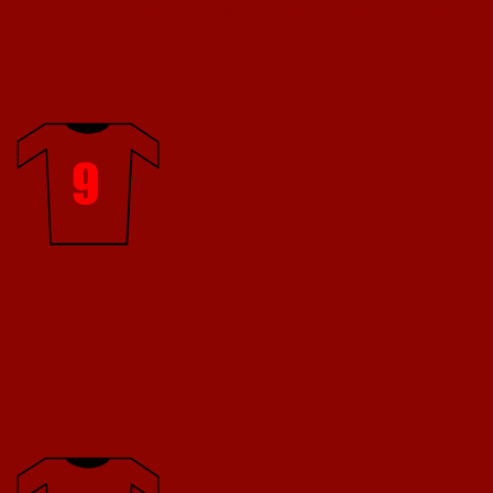
klappt. Zum Fußball gehören Zweikämpfe, aber ich werde niemals jemanden abs
untereinander werden vermieden, Handgreiflichkeiten sind nicht akzeptabel.
Ehrlichkeit:
Lügen schaden dem Vertrauensverhältnis. Habe ich mal keine Lu
Trainer verträgt Ehrlichkeit.