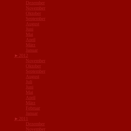
Dezember
November
Oktober
September
August
Juni
Mai
April
März
Januar
►
2012
November
Oktober
September
August
Juli
Juni
Mai
April
März
Februar
Januar
►
2011
Dezember
November