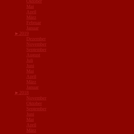
Oktober
Mai
April
März
Februar
Januar
►
2019
Dezember
November
September
August
Juli
Juni
Mai
April
März
Januar
►
2018
November
Oktober
September
Juni
Mai
April
März