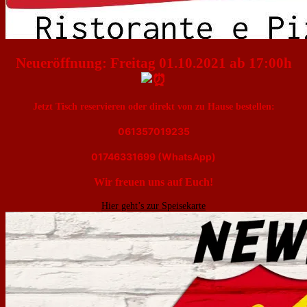
Neueröffnung: Freitag 01.10.2021 ab 17:00h
Jetzt Tisch reservieren oder direkt von zu Hause bestellen:
061357019235
01746331699 (WhatsApp)
Wir freuen uns auf Euch!
Hier geht’s zur Speisekarte