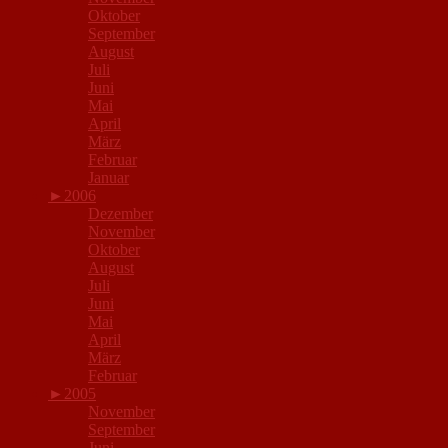
Oktober
September
August
Juli
Juni
Mai
April
März
Februar
Januar
►
2006
Dezember
November
Oktober
August
Juli
Juni
Mai
April
März
Februar
►
2005
November
September
Juni