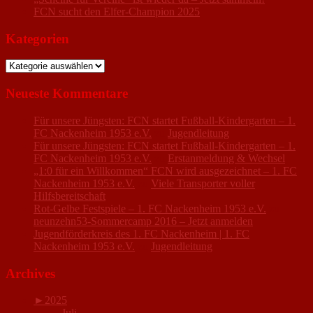
FCN sucht den Elfer-Champion 2025
Kategorien
Kategorien
Neueste Kommentare
Für unsere Jüngsten: FCN startet Fußball-Kindergarten – 1.
FC Nackenheim 1953 e.V.
zu
Jugendleitung
Für unsere Jüngsten: FCN startet Fußball-Kindergarten – 1.
FC Nackenheim 1953 e.V.
zu
Erstanmeldung & Wechsel
„1:0 für ein Willkommen“ FCN wird ausgezeichnet – 1. FC
Nackenheim 1953 e.V.
zu
Viele Transporter voller
Hilfsbereitschaft
Rot-Gelbe Festspiele – 1. FC Nackenheim 1953 e.V.
zu
neunzehn53-Sommercamp 2016 – Jetzt anmelden
Jugendförderkreis des 1. FC Nackenheim | 1. FC
Nackenheim 1953 e.V.
zu
Jugendleitung
Archives
►
2025
Juli