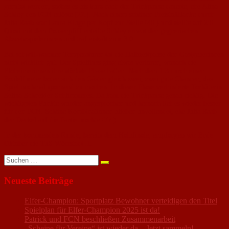
genutzt werden, sodass es bis kurz nach der Trinkpause dauerte, ehe Alina
Schley den FCN erlöste (27.). Nach einem schönen Freistoßflanke durch
Julia Raab war Laura Kluge per Kopf zur Stelle (40.) und stellte auf 2:0.
Quasi mit dem Pausenpfiff enteilte Schley erneut den gegnerischen
Abwehrspielerinnen und traf eiskalt zum 3:0.
Bei schwül-warmen Temperaturen tat die Halbzeitpause den Gastgeberinnen
nicht wirklich gut. Der Spielfluss ging etwas verloren, wonach die
Floheimerinnen ihre stärkste Phase hatten. Nach dem 1:3 durch einen
Foulelfmeter boten sich den Gästen gleich zwei, zwei gute Chancen, das
Spiel nochmal spannend zu machen. In dieser Phase verhinderte Torhüterin
Selina Schneider Schlimmeres. Da kam die Trinkpause genau richtig. Die
wichtigsten Punkte wurden angesprochen und hernach lief es wieder besser
für den FCN. Schöne Kombinationen blieben unvollendet, ehe Julia Raab
den Deckel auf die Partie machte (77.).
In der kommenden Runde, bereits dem Halbfinale, empfangen wir Ende
Oktober die TuS Wörrstadt II.
Suchen
nach:
Neueste Beiträge
Elfer-Champion: Sportplatz Bewohner verteidigen den Titel
Spielplan für Elfer-Champion 2025 ist da!
Patrick und FCN beschließen Zusammenarbeit
„Scheine für Vereine“ ist wieder da – Jetzt sammeln!