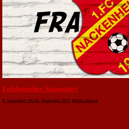
Erfolgreicher Saisonstart
8. September 2021
8. September 2021
Martin Imruck
Mit einem 4:1 (3:0)-Erfolg in der ersten Runde des Rheinhessenpokals ist
unserer Frauenmannschaft der Pflichtspielauftakt geglückt. Gegner in der
ersten Runde war der FV Flonheim, der es unserer Mannschaft keinesfalls
leicht machte. Trotz guter spielerischer Ansätze, fehlte im letzten Drittel oft
noch die nötige Genauigkeit. Erste gute Torchancen konnten leider nicht