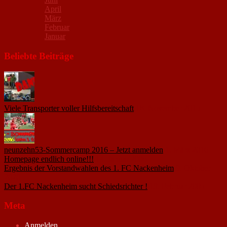
April
März
Februar
Januar
Beliebte Beiträge
Viele Transporter voller Hilfsbereitschaft
18. November 2015
neunzehn53-Sommercamp 2016 – Jetzt anmelden
1. März 2016
Homepage endlich online!!!
14. Januar 2005
Ergebnis der Vorstandwahlen des 1. FC Nackenheim
9. Oktober
2020
Der 1.FC Nackenheim sucht Schiedsrichter !
19. Februar 2005
Meta
Anmelden