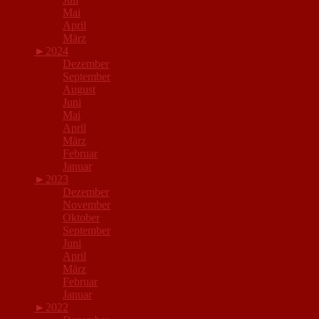
Mai
April
März
►
2024
Dezember
September
August
Juni
Mai
April
März
Februar
Januar
►
2023
Dezember
November
Oktober
September
Juni
April
März
Februar
Januar
►
2022