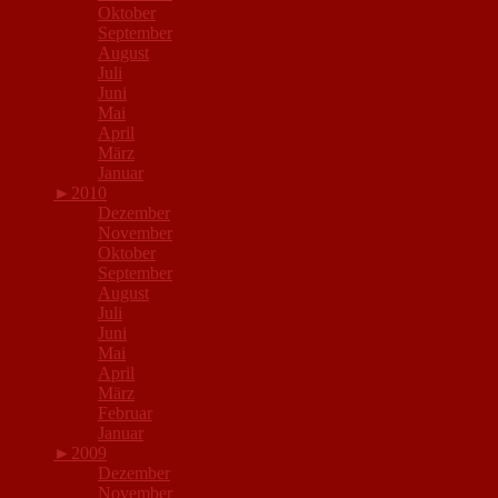
Oktober
September
August
Juli
Juni
Mai
April
März
Januar
►
2010
Dezember
November
Oktober
September
August
Juli
Juni
Mai
April
März
Februar
Januar
►
2009
Dezember
November