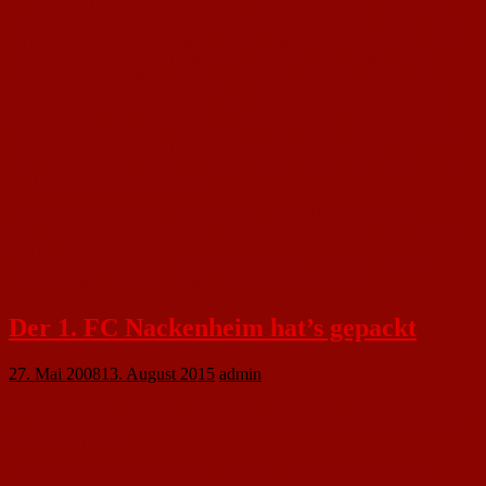
Chance ganz konsequent aus: Angreifer Jens Schifferdecker verwandelte
einen 20-Meter-Freistoß direkt zum 1:1 (59.). FCN-Keeper Peter Grub, der
beim Ausgleich keine gute Figur machte, rüttelte die Gästgeber durch eine
Glanzparade gegen Roland Ceku wieder auf (84.), ehe Hammer zum
entscheidenden „16-Meter-Hammer“ ansetzte. „Wir wollten eine dritte
Partie unbedingt verhindern, denn nach dieser langen Spielzeit sind wir
körperlich platt. Jetzt bin ich sehr froh, dass der ganze Ballast von uns
abfällt“, sagte ein überglücklicher FCN-Trainer Günter Loos und streifte
sich ein T-Shirt mit der Aufschrift „Bezirksliga -wir kommen“ über,
während seine Spieler dem Erfolgscoach eine Bierdusche verpassten. Aber
das konnte Loos gut verkraften.
1. FC Nackenheim: Grub -Janz – Klasen, Serti – Hammer, Handrich,
Bayrack, Hassemer, Blaum (90.+ 2 Engelhardt) -Schwitalla (71. Yokus),
Pflieger (89. Weihrauch)
TuS Biebelnheim: Müller -Gröhling, Zimmermann, Maurer – Rogles,
Wieland, Ruppert, Mulaj, Yalkin – Schifferdecker, Ceku.
Der 1. FC Nackenheim hat’s gepackt
27. Mai 2008
13. August 2015
admin
Die Bezirksklassen-Fußballer triumphierten im zweiten Relegationsspiel mit
3:1 (1:0) über den TuS Biebelnheim und machten damit den Aufstieg in der
Bezirksliga perfekt.
Als 87 Minuten gespielten waren, hatten sich die 400 Zuschauer beim