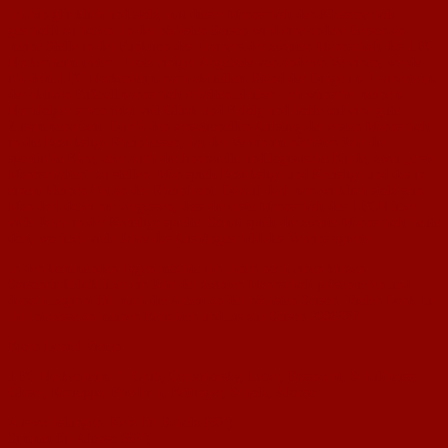
Ich bin glücklich und stolz, mit dieser Mannschaft den Klassenerhalt
geschafft zu haben. In der nächsten Saison wird eine andere Person an
meine Stelle in der Funktion des Trainers der zweiten Mannschaft des 1.FC
Nackenheim treten. Trotz einiger Angebote von anderen Vereinen, werde
ich dem 1.FC Nackenheim nach aktuellem Stand der Dinge im Trainerteam
der aktiven Fußballmannschaft erhalten bleiben. Ich wünsche meinem
Nachfolger schon jetzt viel Glück und Erfolg und hoffe auf eine gute
Zusammenarbeit. Durch den sensationellen Aufstieg der ersten Mannschaft
in die Bezirksliga Rheinhessen, hat der Verein im nächsten Jahr die
sportliche Ehre, aber auch die finanzielle und logistische Bürde, zwei „erste
Mannschaften“ zu stellen. Man spielt Bezirksliga und Kreisliga und das in
einem kleinen Ort an der Rheinfront. Darauf darf man wirklich stolz sein.
Man darf dabei nie vergessen, dass die erste Mannschaft des 1.FCN über
viele Jahre in der Kreisliga spielte. Somit spielt die zweite Mannschaft heute
dort, wo über viele Jahre das Aushängeschild des Vereins agierte.
In den kommenden Tagen möchte ihn Ihnen noch einen kurzen
Saisonrückblick über ein Jahr der zweiten Mannschaft präsentieren und
danach beginnt für mich die Arbeit an der nächsten Saison. Vielen Dank für
Ihr Interesse an meinen Berichten und bis zur Saison 2008/09!
Björn Daniel Vieten
1.FC Nackenheim II: Grub, Cernohorsky, Leber, Fassnacht, Schultheiss,
Glaser, Racioppa, Friedrich, Bettinger, Scholz, Afonso
Auswechslungen: Kerz für Scholz (60’)
Simmet für Afonso (66’)