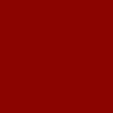
unser Team in Unterzahl in die Verlängerung der Partie.
Die gesamte Verlängerung wurde von beiden Mannschaften sehr offen
gestaltet. Eine numerische Unterzahl unseres Teams war nun nicht mehr zu
erkennen und Libero Jonas Leber wurde von Minute zu Minute immer
stärker. Der Kampf und das Bemühen trieben unsere Elf weiter an. Die
wohl größte Chance der gesamten Verlängerung hatte David Simmet in der
110. Spielminute. Nach einem langen Schlag aus unserer Abwehr
spekulierte der Youngster im Duell gegen zwei Spieler der Mainzer auf
deren Unterlaufen des Kopfballs. Tatsächlich verpassten beide Verteidiger
den Ball und plötzlich lautete das Duell Simmet gegen den Torwart der
Stadtmannschaft. Simmet nahm den springenden Ball mit dem Spann und
der herauseilende Schlussmann konnte gerade noch so parieren. Eine tolle
Aktion von beiden Spielern. Einzig weiterer bemerkenswerter Punkt in der
Verlängerung war ein weiterer Platzverweis gegen unsere Mannschaft.
Libero Jonas Leber musste, schon mit gelb belastet, einen Gästespieler am
Torschuss hindern. Das hierbei notwendige Foul wurde, absolut korrekt, mit
einer zweiten gelben Karte bewertet (116’). Jonas Leber hat sich in dieser
Situation zum Wohl der Mannschaft geopfert und eine wichtige Chance für
Vitesse vereitelt. Die letzten vier Minuten des Spiels hieß es dann also neun
gegen elf. Matteo Racioppa rückte noch einmal auf die Liberoposition und
half mit, dass es nach 120 Spielminuten noch immer 2:2 stand. So musste
ein Elfmeterschiessen die Entscheidung bringen. Die Suche nach möglichen
Schützen in unseren Reihen entpuppte sich als extrem leicht und rasch
waren mit Kapitän Christoph Glaser, Peter Fassnacht, David Simmet, Jens
Friedrich und Matteo Racioppa fünf Kandidaten gefunden. Einen möglichen
sechsten Elfmeter hätte der sichere Schütze Peter Grub getreten.