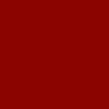
schon in der Aufwärmphase mussten mit Helmut Schley und Björn Vieten,
zwei Kandidaten für die Liberoposition, verletzungsbedingt abwinken. So
kam Wolfgang Schultheiss im letzten und entscheidenden Spiel der Saison
zu seinem ersten Einsatz und damit zu seinem x-ten Comeback. Mit Stefan
Afonso fehlte uns zudem noch ein Mann, der eine insgesamt exzellente
Saison gespielt hat und im Defensivbereich eine absolute Bank darstellt. Für
ihn übernahm Steffen Cernohorsky die Aufgabe in der Innenverteidigung.
Joachim Blaum und Dogan Serti rückten aus unserem Kader wieder in den
Kreis der ersten Mannschaft, die weniger als 24 Stunden später gegen TuS
Biebelnheim den Aufstieg in die Bezirksliga Rheinhessen schaffen sollte.
Mit Malte Scholz stellte sich ein Mann für unser Team zur Verfügung, der
über lange Zeit schon große gesundheitliche Probleme hat und daher seit
fast zwei Monaten kein Spiel mehr bestreiten konnte. Allein diese
Einstellung, das Spielen trotz auch für Außenstehende erkennbarer
Schmerzen, verdient absolute Hochachtung und zeigt, wie sehr so ein Mann
wie Malte Scholz mit „seinem“ 1.FCN verbunden ist. Zu unserem Kader
stießen mit Christian Kerz, David Simmet und Tobias Mondel drei stets
„belebende Elemente“ aus der A-Jugend, die uns in dieser Saison schon
mehrfach toll unterstütz haben. In der Torwartfrage, die sich im Verlauf des
Spiels als die entscheidende Frage entpuppen sollte, traf der Trainer unserer
1. Mannschaft, Günter Loos, nach den Vorkommnissen beim Hinspiel in
Biebelnheim (rote Karte gegen Kevin Gieseking und anschließende Sperre
für das Rückspiel) eine mutige und am Gesamterfolg des Vereins orientierte
Entscheidung, in dem er Peter Grub für beide Spiele, also das
Entscheidungsspiel der zweiten Mannschaft und das Relegationsspiel der
ersten Mannschaft, nominierte.
Eine weitere „Überraschung“ stellte sich vor dem Spiel ein, als sich das