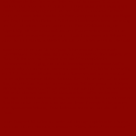
von Vitesse die über ihre rechte Seite den Ball in unseren Strafraum
flankten. Dort setzte sich der Stürmer im Duell Mann gegen Mann gegen
unsere Innenverteidigung durch und der Ball kam, unhaltbar für Peter
Grub, auf unsere linke Torecke. Als Peter Grub praktisch schon geschlagen
war, flog Libero Schultheiss im Stil eines Klassetorwarts heran und schlug
den Ball mit beiden Händen aus dem Tor. Eine Affekthandlung, die
folgerichtig mit einem Strafstoß und dem Platzverweis geahndet wurde.
Hassanzadeh verwandelte sicher zum 1:1 (56’) und waren wir Sekunden
zuvor noch im Vorteil, so spielten wir nun bei Unentschieden in Unterzahl.
Jonas Leber rückte nun für Wolfgang Schultheiss auf die verwaiste
Liberoposition. Scholz ging, nach absolut bemühten 60 Spielminuten, vom
Platz. Für ihn kam mit Christian Kerz ein Allroundspieler im
Defensivbereich. Er ging nun auf die Verteidigerposition neben Steffen
Cernohorsky. So wurde aus unserem klassischen 3-5-2, höchst unfreiwillig,
ein 3-4-2. Nur zwei Minuten nach dem Spielerwechsel war es erneut der
immer agiler werdende Matteo Racioppa über links der den Ball in unsere
Angriffsmitte trug. Von dort wurde Andreas Bettinger genau im richtigen
Moment steil eingesetzt, der aus vollem Lauf aus rund 14m den springenden
Ball in die Maschen drosch. Ein phantastischer Treffer der Andreas
Bettinger in diesem Moment gelang, da er ohne detailliert zu simulieren den
Abschluss suchte. Der Abschluss war also keine überlegte Sache, sondern
eine Spontanentscheidung. Trotz Unterzahl waren wir nun also mit 2:1 in
Front.
In der Folgezeit kämpften wir weiter auf niedrigem spielerischem Niveau,
doch nun mit dem eindeutig erkennbaren Willen, dieses „Überlebensspiel“
für uns zu entscheiden. Mit der Führung im Rücken musste nun Daniel