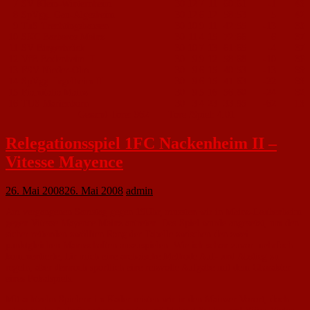
7
SV Klein-Winternheim
30
12
7
11
60
:
61
-1
43
8
SpVgg. Gau-Algesheim
30
12
6
12
58
:
53
5
42
9
TuS Trechtingshausen
30
10
9
11
42
:
55
-13
39
10
SKC Barbaros Mainz
30
11
4
15
72
:
66
6
37
11
SV Bingerbrück
30
10
7
13
61
:
65
-4
37
12
VfB Bodenheim II
30
9
9
12
58
:
68
-10
36
13
FSV Nieder-Olm
30
9
6
15
40
:
53
-13
33
14
SpVgg. Ingelheim II
30
9
6
15
41
:
63
-22
33
15
Fiamitalia Mainz
30
9
5
16
56
:
80
-24
32
16
TUS Marienborn
30
3
4
23
33
:
95
-62
13
Gesamt-Tore: 962 Tore /Spiel: 4.01
Relegationsspiel 1FC Nackenheim II –
Vitesse Mayence
26. Mai 2008
26. Mai 2008
admin
Am vergangenen Samstag gegen 19Uhr, mussten wir in Mainz-Laubenheim
gegen Vitesse Mayence Mainz antreten. Das Spiel wurde angesetzt, um den
sicher rettenden zwölften Rang der Tabelle zwischen den zwei
punktgleichen Mannschaften auszuspielen. Wie ich schon zuvor mehrfach
kommentierte, für mich eine archaische Methode Auf- und Abstieg zu
regeln, aber dennoch sportlich eine reizvolle Aufgabe mit dem Charakter
eines Pokalspiels.
Mit achtzehn Spielern im Kader reisten wir in den Mainzer Vorort, doch