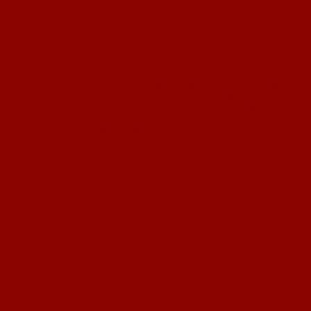
wurde Ausgelas­senheit. Aus Sorge wurde breite Zuversicht. Und als Mark
Handrich in der zweiten Minute der Nachspielzeit nach tollem Zuspiel von
Zafer Yokus noch das 3:1 markierte, wurde jeder Ballkontakt des FCN bis
zum Abpfiff bejubelt. "Ich bin froh, dass nun der ganze Ballast von mir
abfällt", sagte FCN-Trainer Günter Loos, nachdem er sich von der
obligatorischen Wasserdusche getrocknet hatte.
Der 1. FC Nackenheim ist gestern verdient in die Be­zirksliga aufgestiegen.
Nach dem 2:2 aus dem Hinspiel dominierte die Loos-Truppe in den ersten
30 Minuten. Von vier richtig guten Tormög­lichkeiten nutzten die Gast­geber
allerdings nur eine. In der 18. Minute schickte Ilhami Bayrak Joachim
Blaum steil. Der FCN-Mittelfeldspieler nahm den Ball geschickt auf und
schob ins lange Eck ein.
Der TuS Biebelnheim traf in der 27. Minute zwar die Latte, blieb danach
aber ungefähr­lich. Weil die FCN-Sturmspitzen Tim Pflieger und Michael
Schwitalla durch ihr konse­quentes Laufspiel ihre Manndecker mit sich
zogen, blieb viel Platz für die Teamkolle­gen. Die Gastgeber hätten zur
Pause höher führen müssen. Nach dem Wechsel plät­scherte die Partie dahin.
"Nach dem 1:0 waren wir nicht mehr bereit, die weiten Wege zu gehen",
sagte Loos. "Wir haben uns darauf kon­zentriert, keinen Gegentreffer zu
bekommen."
Dass der TuS durch ein Freistoßtor von Jens Schifferdecker noch ausglich
(58.), passte irgendwie ins Bild dieser mäßigen zweiten Hälfte. Keeper
Peter Grub, der am Vortag dem FCN II mit einem gehaltenen Elfmeter den
Verbleib in der Kreisliga gesichert hatte, parierte in der 85. Minute noch
einmal glänzend gegen Roland Ceku. Loos: "Peter war am Wochenende für