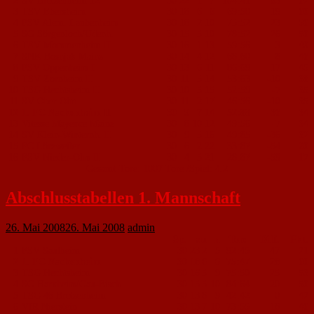
2
SV Bretzenheim 12
30
22
1
7
104
:
41
63
67
3
TSV Ebersheim
30
18
6
6
69
:
50
19
60
4
FSV Alem. Laubenheim
30
18
2
10
75
:
52
23
56
5
SG Sörgenloch/Udenh.
30
15
5
10
78
:
52
26
50
6
TSV Mommenheim II
30
16
1
13
59
:
56
3
49
7
SNK Bosnjak Mainz
30
14
4
12
68
:
60
8
46
8
FSV Oppenheim I
30
13
6
11
86
:
69
17
45
9
TSV Zornheim II
30
11
5
14
53
:
63
-10
38
10
TSG Hechtsheim II
30
10
5
15
52
:
59
-7
35
11
SV Ober Olm
30
11
2
17
46
:
56
-10
35
12
1. FC Nackenheim II
30
9
7
14
52
:
88
-36
34
13
Vitesse Mayence Mainz
30
8
10
12
49
:
56
-7
34
14
SV Klein-Winternh. II
30
9
5
16
49
:
85
-36
32
15
FC Lörzweiler
30
6
2
22
33
:
87
-54
20
16
FSV Nieder-Olm II
30
4
5
21
28
:
87
-59
17
Gesamt-Tore: 1007 Tore /Spiel: 4.2
Abschlusstabellen 1. Mannschaft
26. Mai 2008
26. Mai 2008
admin
Sp.
s
u
n
Tore
Diff.
Pkt.
1
FSV Saulheim
30
23
2
5
92
:
45
47
71
2
1. FC Nackenheim
30
18
6
6
75
:
47
28
60
3
TSG Hechtsheim
30
16
5
9
75
:
50
25
53
4
SG Harxheim/Gau-Bisch.
30
15
5
10
84
:
64
20
50
5
TSG 46 Bretzenheim
30
13
8
9
42
:
42
0
47
6
VfR Nierstein
30
13
7
10
73
:
55
18
46