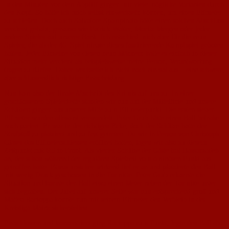
In den Minuten vor dem Abpfiff gingen mir viele mögliche Varianten durch
den Kopf. So hätte ich mich selbst einwechseln können, um einen Elfmeter
zu schießen. Doch auch Salvatore Spampinato hätte einen solchen Abschluss
verdient gehabt, genauso wie Patrick Walter, Moritz Mergen oder jeder
andere Spieler auf unserer Bank. Ich entschied mich aber für die neun
Spieler, die ab der 46. Spielminute dieses faszinierende Kampfspiel geboten
hatten. Jeder Einzelne von diesen neun Männern hatte es einfach in dieser
Situation mehr verdient als beispielsweise meine Person, Verantwortung
tragen zu dürfen. Daher wechselte ich nicht noch einmal aus – eine schwere,
aber schlussendlich richtige Entscheidung.
Nun kam also der finale Abschnitt des Krimis auf uns zu. In einer
geschlossenen Spielerkette standen wir nun auf der Mittellinie und unsere
Schützen gingen aus unserer Mitte zum Elfmeterpunkt. Die ersten sieben
Elfmeter wurden allesamt verwandelt. Peter Grub hätte einen Ball beinahe
noch pariert. Er war in der richtigen Ecke, doch der Schütze hatte den
Strafstoß zu platziert und zu fest getreten. Da wir in Person von Christoph
Glaser das Elfmeterschiessen eröffnet hatten, lagen wir also zu diesem
Zeitpunkt mit 6:5 in Front. Als vierter Schütze der Gäste trat Hassanzadeh
an, der schon während der regulären Spielzeit vom ominösen Punkt aus
getroffen hatte. Etwas unsicher wirkend lief er an und platzierte den Ball
mit wenig Druck geschossen in die Tormitte. Peter Grub erkannte die
Situation und konnte den Ball etwa einen Meter neben der Tormitte unter
sich begraben. Der Jubel auf unserer Seite war nun entsprechend groß und
Matteo Racioppa konnte nun mit seinem Elfmeter den Verbleib in der
Kreisliga Mainz sicherstellen.
Entschlossen und konzentriert ging Racioppa zum Punkt, legte den Ball ab