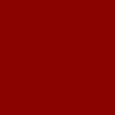
und trat einige Schritte zurück. Nach der Freigabe durch den Schiedsrichter
lief er dann kurz an und zimmerte das Spielgerät genau in den rechten
oberen Torwinkel zum uneinholbaren 7:5. Sofort rannte die gesamte
Mannschaft jubelnd auf Racioppa und Grub zu, die ihrerseits jubelnd in
Richtung Rasenfläche stürmten. Wir hatten es also wirklich geschafft, in
Unterzahl und nach 120 Spielminuten und Elfmeterschiessen die Klasse mit
absoluter Sicherheit zu halten und jetzt stand eine entsprechende
ausgelassene Feier an.
Aus meiner Sicht ein toller Abschluss einer Saison, mit dem das Saisonziel
Rang zwölf sichergestellt werden konnte. Nach 21 Punkten im Vorjahr und
Rang 16 der eigentlich den Gang in die Kreisklasse bedeutet hätte,
erreichten wir in der Spielzeit 2007/08 also Rang 12 mit 34 Punkten und
den sicheren und verdienten Verbleib in der Kreisliga. Der Gegner, Vitesse
Mayence Mainz, muss nun hoffen, dass es doch noch zu einer Konstellation
in unserem Kreis kommt, die nur drei Absteiger aus der Kreisliga
notwendig macht. Dies ist theoretisch noch möglich.
Nach einigen „Schlucken“ in unserer Kabine ging es sofort in unser
sensationelles Vereinsheim, wo das Team um Thomas Müller sofort mit
„flüssiger Erlebnisgastronomie“ parat stand. Nach einigen Stunden dort und
noch ein Paar mehr „Schlucken“, endete der Abend am frühen Morgen des
Sonntags nach ausgiebiger Party bei unserem Uwe im Tiroler-Discostadel.
Trotz unserer Partystimmung verlor keiner der Spieler und der
Verantwortlichen den nächsten Tag aus den Augen. So wurde zwar gefeiert,
aber der Gesamtsituation angepasst. Schließlich stand am Sonntag noch das
herausragende Sportereignis des Jahres in Nackenheim an, das Rückspiel in
der Aufstiegsrelegation unserer ersten Mannschaft gegen TuS Biebelnheim.