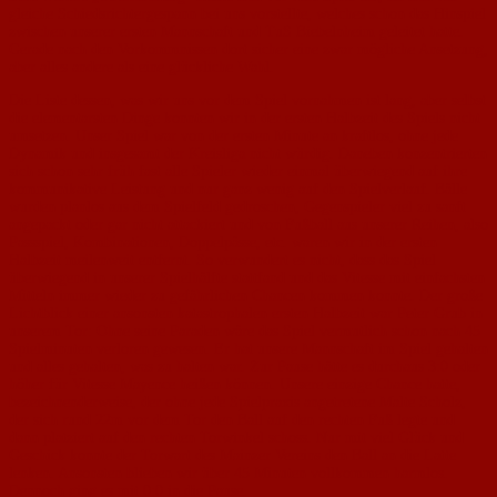
gleiche Schiedsrichtergespann bei uns vorstellte, welches schon das Hinspiel
zwischen unserer ersten Mannschaft und TuS Biebelnheim geleitet hatte.
Gerade nach den Vorkommnissen dort sicher eine zwar mögliche Ansetzung,
aber alles andere als eine glückliche Wahl.
Die Liste dessen, was wir uns vor dem Spiel vornahmen ist lang, aber selbst
die elementarsten Dinge konnten wir in der ersten Halbzeit des Spiels nicht
umsetzen. Unser Spiel war von der ersten Minute an kraftlos, ohne jede
Dynamik und insgesamt der Kreisliga nicht würdig. Daneben konzentrierten
sich schon sehr früh fast alle Spieler wieder einmal überwiegend auf ihre
kommunikative Leistung und nur ganz wenig auf den Spielverlauf. Bälle
wurden planlos aus dem Spielfeld gedroschen, Gegenspieler viel zu sanft
angepackt oder gar nicht attackiert und von Fußball aus unserer Reihen, also
Passspiel, Kombinationen, Doppelpässe, etc. waren wir in der ersten
Halbzeit meilenweit entfernt. So verwundert es nicht, dass das Spiel
überwiegend in unserer Spielhälfte stattfand und das Vitesse mit einfachsten
Mitteln immer wieder zu gefährlichen Chancen kommen konnte. Der große
Lichtblick einer ansonsten katastrophalen ersten Halbzeit war Peter Grub in
unserem Tor: Ohne seine Paraden wäre das Spiel vermutlich schon nach 45
Spielminuten verloren gewesen. Er hat unsere Mannschaft im Spiel gehalten
und alles gehalten, was zu halten war. Zur Pause hätte es durchaus 3:0 oder
höher für Vitesse Mayence heißen können. Unsere einzige Chance hatte,
bezeichnenderweise, der ohne jede Spielpraxis angetretene Malte Scholz,
der sich rund 22m vor dem Tor den Ball auf den rechten Fuß legte und
dann platziert auf den rechten Torwinkel schoss. Nur mit viel Glück und
Geschick konnte der Torwart des Mainzer Vereins den Ball an die Latte
lenken. Ansonsten blieben wir über 45 Minuten vollkommen harmlos.
Dennoch ging es mit 0:0 in die Pause.