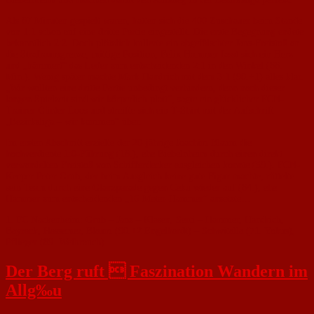
Als 87 Minuten gespielt waren, hatten sich die 400 Zuschauer beim Stande
von 1:1 schon auf eine dritte Partie eingestellt. Die erste Begegnung endete
bekanntlich 2:2. Doch plötzlich kullerte ein abgefälschter Jans-Freistoß an
die Strafraumgrenze, mittige Position, Felix Hammer fasst sich ein Herz –
und „hämmert“ das Leder zum entscheidenden 2:1 in den Winkel (88.
Min.). Wenig später machte Mark Handrich mit dem 3:1 (90.+1) alles klar.
„Wir wollten eine dritte Partie unbedingt verhindern, denn nach dieser
langen Spielzeit sind wir körperlich platt“, sagte ein glücklicher FCN-
Trainer Günter Loos und streifte sich ein T-Shirt mit der Aufschrift
„Bezirksliga – wir kommen“ über.
Im ersten Abschnitt erzielte der 20-jährige Joachim Blaum die
hochverdiente 1:0-Führung (18.), ehe Biebelnheim durch einen direkt
verwandelten Freistoß von Schifferdecker ausgleichen konnte (59.). FCN-
Keeper Peter Grub, der beim Ausgleich keine gute Figur machte, rüttelte
sein Team durch eine Glanzparade gegen Ceku wieder auf (84.), ehe
Hammer zum entscheidenden „16-Meter-Hammer“ ansetzte…
1. FC Nackenheim: Grub – Janz – Klasen, Serti – Hammer, Handrich,
Bayrack, Hassemer, Blaum (90.+2 Engelhardt) – Schwitalla (71. Yokus),
Pflieger (89. Weihrauch)
Der Berg ruft  Faszination Wandern im
Allg‰u