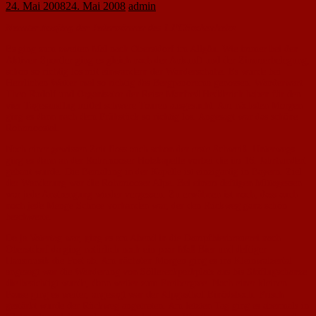
24. Mai 2008
24. Mai 2008
admin
Neunter Ausflug der Jedermänner des 1.FCNackenheim
Es ging zum zweiten Mal nach Oberstdorf im Allgäu. Wie immer bei den
Aktiven Sportler ging es gleich nach der Ankunft und der Zimmerbelegung,
schon so richtig los mit einwandern der Wanderschuhe. Es wurde bei
Herrlichen Wetter mal so richtig das Bergpanorama genossen. Wanderwart
Theo Rudolf und Organisator der Reise Manfred Hedderich haben für den
vier Tagesausflug mittel schwere Touren ausgesucht. Am nächsten Morgen
ging es dann nach dem Frühstück so richtig los. Angesagt war das schöne
Rohrmoostal.
Nach einer gewissen Zeit floss auch schon der erste Schweiß. Unterwegs
ging es dann an der Rohrmooser Holzkapelle vorbei die im 16. Jahrhundert
gebaut wurde. Die Bemalung in der Kapelle ist einzigartig in Bayern. Ziel
der Wanderung war die Rohrmooser Alpe. Bei einem deftigen Mittagessen
war jede Anstrengung wieder vergessen. Zu erwähnen ist noch, dass auch
noch jede Menge Schnee vorhanden war, der den Rückweg ganz schön
beschwerte.
Da ja Vatertag war, ging es am Abend in die Dampfbierbrauerei nach
Oberstdorf da ging natürlich nach ein paar Maß Bier und deftiger
Hausmusik die Post ab. Am nächsten Morgen ging es ins Kleinwalzertal
angesagt war die Wanderung von Söllereckparkplatz aus bis Skiflugschanze
die besichtigt wurde, dann weiter zum Freibergsee. Nach einer kleinen
Pause ging es weiter, angesagt war der Alpgasthof Einödsbach. Frisch
gestärkt wurde der Rückweg angetreten. Am letzten Tag ging es abermals in