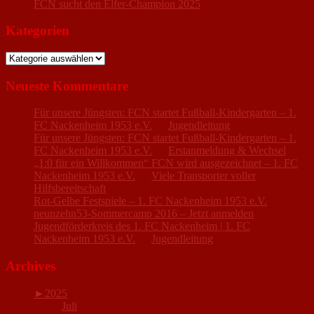
FCN sucht den Elfer-Champion 2025
Kategorien
Kategorien
Neueste Kommentare
Für unsere Jüngsten: FCN startet Fußball-Kindergarten – 1.
FC Nackenheim 1953 e.V.
zu
Jugendleitung
Für unsere Jüngsten: FCN startet Fußball-Kindergarten – 1.
FC Nackenheim 1953 e.V.
zu
Erstanmeldung & Wechsel
„1:0 für ein Willkommen“ FCN wird ausgezeichnet – 1. FC
Nackenheim 1953 e.V.
zu
Viele Transporter voller
Hilfsbereitschaft
Rot-Gelbe Festspiele – 1. FC Nackenheim 1953 e.V.
zu
neunzehn53-Sommercamp 2016 – Jetzt anmelden
Jugendförderkreis des 1. FC Nackenheim | 1. FC
Nackenheim 1953 e.V.
zu
Jugendleitung
Archives
►
2025
Juli