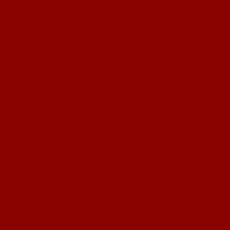
Afonso im Sturm einer etwas anderen taktischen Formation weichen (66’).
Unser Offensivtalent David Simmet rückte für ihn ins offensive Mittelfeld.
Nun spielten wir also 3-5-1, wobei Simmet die Aufgabe erhielt, bei
Kontergelegenheiten seine Schnelligkeit nach vorne auszuspielen. Bis zur
75. Spielminute ergaben sich hier und da Chancen auf beiden Seiten, die
jedoch nicht zum Erfolg führten.
In eben dieser 75. Minute, setzte sich Vitesse an unserer rechten
Abwehrseite fest und konnte kombinieren. Der Ball wurde dann in den
Rückraum auf Giese zurückgespielt. Dieser konnte sich, vollkommen
unbedrängt, dann auf unseren Strafraum zu bewegen. Keiner unser
Defensivspieler nahm sich der drohenden Gefahr an und hinderte Giese am
Schuss. Aus rund 18m traf er dann per Flachschuss in die rechte untere
Torecke. Torwart Peter Grub blieb ohne Abwehrchance. Wir hatten in dieser
Situation für wenige Sekunden versäumt aktiv zu werden und der Gegner
bestrafte dies ohne jede Gnade mit dem Ausgleichstor.
Die letzten rund 18 Spielminuten der regulären Spielzeit verliefen hektisch
und zu weilen hart, aber nie wirklich brutal oder extrem unfair. Einzige,
aber fast unglaubliche Ausnahme, bildete der gezielte und absichtliche
Faustschlag eines eingewechselten Spielers von Vitesse gegen das Auge von
Jens Friedrich. Unabhängig von Sympathie oder Antipathie gegenüber dem
uns schon bekannten Schiedsrichtergespann, muss diese Situation
mindestens vom Assistenten erkannt werden. Ein solches Verhalten hat auf
einem Sportplatz nichts zu suchen und muss mit der roten Karte, und aus
meiner Sicht auch mit einer länger andauernden Sperre des Spielers,
geahndet werden. Stattdessen spielte der betreffende „Täter“ die Partie bis
zur letzten Minute zu Ende. Nach rund 94 Spielminute pfiff der stets leicht
überfordert wirkende Referee die reguläre Spielzeit dann ab. So ging es für