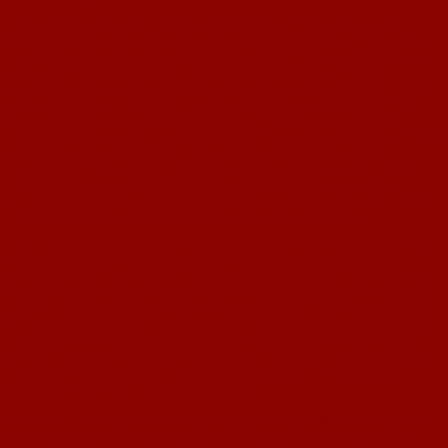
Was in der Kabine eines Fußballvereins gesprochen wird, das bleibt in
dieser Kabine. Diese Grundregel unseres Sports möchte ich an dieser Stelle
nicht untergraben. Es sei nur so viel gesagt: Es war laut, sehr deutlich und
sollte jeden an seiner persönlichen Ehre packen. Mit unveränderter
Aufstellung gingen wir dann in die zweite Halbzeit, wohl wissend, dass wir
Malte Scholz früher oder später per Auswechslung zu erlösen hätten. Von
der ersten Minute der zweiten Halbzeit an war zu spüren, dass jetzt der
notwendige Wille da war. Der Kampf wurde nun endlich angenommen und
wir waren fortan viel präsenter auf dem Platz. Die Distanz zu den
Gegenspielern nahm spürbar ab und die Bereitschaft auch einmal mit der
notwendigen Durchschlagskraft in einen Zweikampf zu gehen, nahm
sichtbar zu. Das spielerische Element fehlte aber dennoch auch noch in den
ersten Minuten der zweiten Halbzeit in vielen unserer Aktionen.
In der 52. Spielminute spielten wir endlich einmal einfachen Fußball und
kamen mit kurzen Pässen zum eigenen Mitspieler bis in die Spitze. So
drangen wir über Jens Friedrich und Andreas Bettinger in den Strafraum der
Mainzer ein und auf einen weithin hörbaren Schlag folgte ein nicht minder
hörbarer Pfiff des Schiedsrichters: Elfmeter für unser Team. Jens Friedrich
schnappte sich sofort den Ball und legte ihn auf den ominösen Punkt. Nach
einer längeren Konzentrationsphase lief er entschlossen an und versenkte
den Ball druckvoll in die untere Torecke. Der Jubel war entsprechend groß
und wir waren, trotz dieser desolaten ersten Halbzeit, nun plötzlich in
diesem wichtigen Spiel mit 1:0 in Führung.
Sofort nach Tor begannen wir nun, insbesondere über die linke Außenbahn
mit Racioppa, weiter Druck auszuüben. Dabei liefen wir in einen Konter