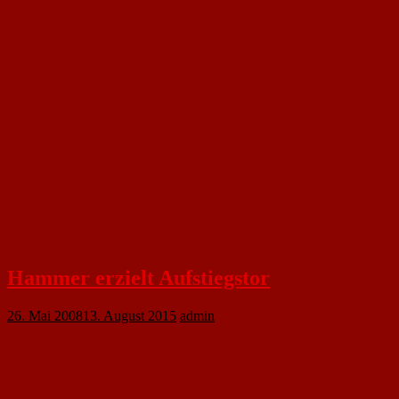
16. FSV Nieder-Olm II 30 4 5 21 17
Anhang 2: Tabellenfahrt 1.FC Nackenheim II – Kreisliga Mainz-Ost:
Hammer erzielt Aufstiegstor
26. Mai 2008
13. August 2015
admin
1. FC Nackenheim gelingt durch 3:1-Sieg Sprung in die Bezirksliga
Der 1. FC Nackenheim hat’s gepackt: Die Bezirksklassen-Fußballer
triumphierten im zweiten Relegationsspiel mit 3:1 (1:0) über den TuS
Biebelnheim und machten damit den Aufstieg in der Bezirksliga perfekt.