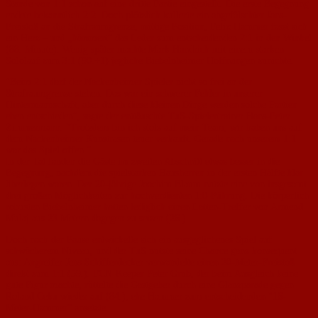
Stande von 1:1 schon auf eine dritte Partie eingestellt. Die erste Begegnung
endete bekanntlich 2:2. Doch plötzlich kullerte ein abgefälschter Jans-
Freistoß an die Strafraumgrenze, mittige Position, Felix Hammer fasst sich
ein Herz – und „hämmert“ das Leder zum entscheidenden 2:1 in den Winkel
(88. Minute). Wenig später machte Mark Handrich mit einem starken
Sololauf zum 3:1 (90.+1) jegliche Biebelnheimer Hoffnungen zunichte.
"Beim 2:1 darf der Nackenheimer Spieler nicht so frei an der
Strafraumgrenze stehen. Das war ein schwerer Fehler in unserer
Hintermannschaft, aber durch diese kleinen Dinge werden solche Partien
eben entschieden“, sagte der enttäuschte TuS-Spielertrainer Hans-Peter
Zimmermann. "Trotzdem bin ich stolz auf mein Team, wir haben uns auf
dem Nackenheimer Kunstrasen teuer verkauft. Gerade nach unserem 1:1
war das Spiel offen.“
In der Tat fanden die Gäste im zweiten Abschnitt etwas besser in die
Begegnung, nachdem die spielstarken Hausherren in der ersten Hälfte klar
überlegen waren. Der 20-jährige Joachim Blaum nutzte eine von insgesamt
drei großen Möglichkeiten zur hochverdienten 1:0-Führung. Die körperlich
robusten Biebelnheimer hatten lediglich einen Latten-Treffer von Armend
Mulaj aus 23 Metern dagegen zu setzen (26.).
Doch nach der Pause entwickelte sich ein ausgeglichenes Spiel auf
schwächerem Niveau, und der TuS nutzte seine Chance ganz konsequent
aus: Angreifer Jens Schifferdecker verwandelte einen 20-Meter-Freistoß
direkt zum 1:1 (59.). FCN-Keeper Peter Grub, der beim Ausgleich keine
gute Figur machte, rüttelte die Gastgeber durch eine Glanzparade gegen
Roland Ceku wieder auf (84.), ehe Hammer zum entscheidenden "16-
Meter-Hammer“ ansetzte.