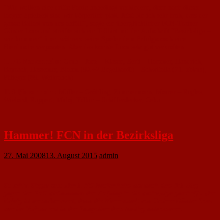
"Wir wollten eine dritte Partie unbedingt verhindern, denn nach dieser
langen Spielzeit sind wir körperlich platt. Jetzt bin ich sehr froh, dass der
ganze Ballast von uns abfällt“, sagte ein überglücklicher FCN-Trainer
Günter Loos und streifte sich ein T-Shirt mit der Aufschrift "Bezirksliga –
wir kommen“ über, während seine Spieler dem Erfolgscoach eine
Bierdusche verpassten. Aber das konnte Loos sehr gut verkraften…
1. FC Nackenheim:
Grub – Janz – Klasen, Serti – Hammer, Handrich,
Bayrack, Hassemer, Blaum (90.+2 Engelhardt) – Schwitalla (71. Yokus),
Pflieger (89. Weihrauch)
TuS Biebelnheim:
Müller – Gröhling, Zimmermann, Maurer – Rogles,
Wieland, Ruppert, Mulaj, Yalkin – Schifferdecker, Ceku
Hammer! FCN in der Bezirksliga
27. Mai 2008
13. August 2015
admin
So seh’n Sieger aus: Der 1. FC Nackenheim hat nach dem 3:1-Sieg
gegen den TuS Biebelnheim den Aufstieg in die Bezirksliga geschafft. Der
Erfolg ist bemerkens­wert, denn die Mannschaft von Trainer Günter Loos
war im Vorjahr erst in der Relegation dem Abstieg entkommen.