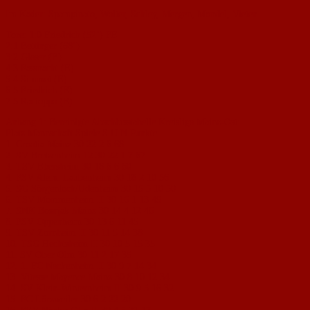
Im Kader: Spampinato, Walter, Schley, Mergen, Mondel, Vieten
Tore: 1:0 Friedrich (52’) FE
2:1 Bettinger (68’)
3:2 Glaser (E)
4:3 Fassnacht (E)
5:4 Simmet (E)
6:5 Friedrich (E)
7:5 Racioppa (E)
Anhang 1: Bereinigte Abschlusstabelle Kreisliga Mainz-Ost:
Platz Mannschaft Spiele S U N Punkte
1. Croatia Mainz 30 22 2 6 68
2. SV Bretzenheim 12 30 22 1 7 67
3. TSV Ebersheim 30 18 6 6 60
4. FSV Alem. Laubenheim 30 18 2 10 56
5. SG Sörgenloch/Udenheim 30 15 5 10 50
6. TSV Mommenheim II 30 16 1 13 49
7. SNK Bosnjak Mainz 30 14 4 12 46
8. FSV Oppenheim 30 13 6 11 45
9. TSV Zornheim II 30 11 5 14 38
10. TSG Hechtsheim II 30 10 5 15 35
11. SV Ober Olm 30 11 2 17 35
12. 1. FC Nackenheim II 30 9 7 14 34
13. Vitesse Mayence Mainz 30 8 10 12 34
14. SV Klein-Winternheim II 30 9 5 16 32
15. FC Lörzweiler 30 6 2 22 20