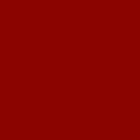
Jubel in Nackenheim: Mannschaft von Trainer Günter Loos steht nach dem
3:l-Erfolg gegen TuS Biebelnheim als Aufsteiger fest
Der 1. FC Nackenheim hat den Show-down um den Aufstieg in die
Bezirksliga gewonnen. Die Mannschaft von Trainer Günter Loos entschied
das zweite Re­legationsspiel gegen den TuS Biebelnheim für sich.
Gestern um 16:51 Uhr hatte sich die Ge­schichte wiederholt. "Ich bin mit
Nackenheim vor 20 Jah­ren als Spieler schon einmal in die Bezirksliga
aufgestiegen", jubelte FCN-Geschäftsführer Karlheinz Geiberger. "Dass die
Jungs das jetzt auch ge­schafft haben, ist wunderbar."
Geiberger war wenige Mi­nuten zuvor Zeuge einer auf­regenden
Schlussphase ge­worden. Die Nackenheimer spielten gegen den TuS Bie­
belnheim nicht gerade über­zeugend nach vorne, was angesichts des
Spielstands von 1:1 nötig gewesen wäre. Auf­grund des 2:2 aus dem Hin­spiel
hätte es einer dritten Relegations-Partie zwischen den beiden
Tabellenzweiten aus den Bezirksklassen bedurft.
Doch als sich die ersten der 450 Zuschauer schon mit den Worten „dann
sehen wir uns halt am Mittwochabend wie­der" verabschiedet hatten, drosch
Felix Hammer die Ku­gel in die Maschen (88.). "Das war geil. Ich habe
vorher nur selten getroffen", sagte der Torschütze später. "Wenn ich ab jetzt
immer die Wichtigen mache, soll es mir recht sein." Hammer gab zu, dass
er am Samstag noch die Aufstiegs-Shirts besorgt hatte. "Deshalb musste ich
heute unbedingt treffen."
Mit dem Tor zum 2:1 kurz vor dem Ende hatte sich die Stimmung unter
den FCN-Anhängern plötzlich um 180 Grad gedreht. Aus Ange­spanntheit