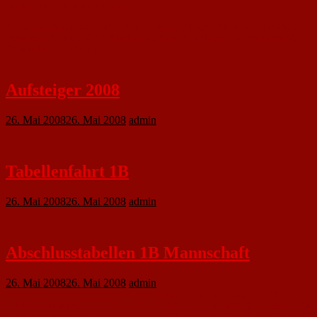
Nackenheim nicht zu bezahlen. "
1. FC Nackenheim:
Grub – Jans – Dogan, Klasen – Hammer, Handrich,
Hassemer, Blaum (90.+3 Engelhardt), Bayrak -Pflieger (90. Weihrauch),
Schwitalla (72. Yokus).
Aufsteiger 2008
26. Mai 2008
26. Mai 2008
admin
Tabellenfahrt 1B
26. Mai 2008
26. Mai 2008
admin
Abschlusstabellen 1B Mannschaft
26. Mai 2008
26. Mai 2008
admin
Sp.
s
u
n
Tore
Diff.
Pkt.
1
Croatia Mainz
30
22
2
6
106
:
46
60
68