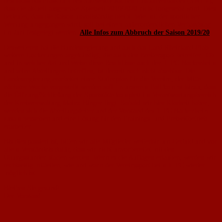
beschloss das Präsidium des Südwestdeutschen Fußballverbandes (SWFV),
dass die aktuell ausgesetzte Spielzeit 2019/2020 nicht fortgesetzt wird. Dies
bedeutet, dass die Saison unvollständig bleibt. Wie mit der sportlichen
Wertung umgegangen wird, soll bei einem außerordentlichen Verbandstag
im Juni festgelegt werden.
Alle Infos zum Abbruch der Saison 2019/20
Desweiteren hat die Bundesregierung und auch das Land Rheinland-Pfalz
weitere Lockerungen angekündigt, die auch den Breitensport betreffen. Ob
und in welcher Art und Weise diese Beschlüsse auch den 1. FC Nackenheim
und seine Abteilungen betreffen, ist derzeit noch nicht absehbar. Die
Landesregierung erarbeitet einen Stufenplan für die Vereine, der Mitte
nächster Woche vorgestellt werden soll. In unserem Fall kommt hinzu, dass
die Öffnung/Schließung der Sportstätte komplett im Verantwortungsbereich
der Kreisverwaltung Mainz-Bingen liegt. Sobald wir hier Klarheit haben,
werden sich die Abteilungsleiter und der Vorstand des 1. FC Nackenheim
zusammensetzen und eine Lösung für den Trainings- und Freizeitbetrieb
erarbeiten.
Bis dies passiert ist, bitten wir alle Mitglieder weiterhin um Geduld und vor
allem Verständnis dafür, dass wir nicht unvorbereitet mit den
Übungsstunden starten werden. Wenn es die Auflagen erlauben, werden wir
rechtzeitig mitteilen, wie und wann der Vereinssport beim 1. FC wieder
möglich ist.
Bleiben Sie gesund!
Der Vorstand