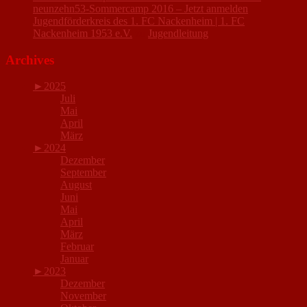
neunzehn53-Sommercamp 2016 – Jetzt anmelden
Jugendförderkreis des 1. FC Nackenheim | 1. FC
Nackenheim 1953 e.V.
zu
Jugendleitung
Archives
►
2025
Juli
Mai
April
März
►
2024
Dezember
September
August
Juni
Mai
April
März
Februar
Januar
►
2023
Dezember
November