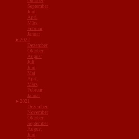
Oktober
September
Juni
April
März
Februar
Januar
►
2022
Dezember
Oktober
August
Juli
Juni
Mai
April
März
Februar
Januar
►
2021
Dezember
November
Oktober
September
August
Juni