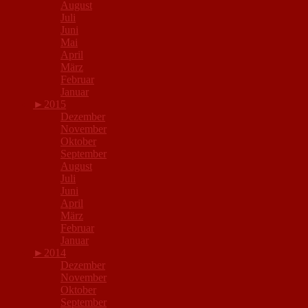
August
Juli
Juni
Mai
April
März
Februar
Januar
►
2015
Dezember
November
Oktober
September
August
Juli
Juni
April
März
Februar
Januar
►
2014
Dezember
November
Oktober
September