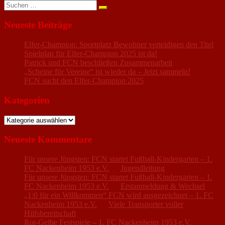
Suchen
nach:
Neueste Beiträge
Elfer-Champion: Sportplatz Bewohner verteidigen den Titel
Spielplan für Elfer-Champion 2025 ist da!
Patrick und FCN beschließen Zusammenarbeit
„Scheine für Vereine“ ist wieder da – Jetzt sammeln!
FCN sucht den Elfer-Champion 2025
Kategorien
Kategorien
Neueste Kommentare
Für unsere Jüngsten: FCN startet Fußball-Kindergarten – 1.
FC Nackenheim 1953 e.V.
zu
Jugendleitung
Für unsere Jüngsten: FCN startet Fußball-Kindergarten – 1.
FC Nackenheim 1953 e.V.
zu
Erstanmeldung & Wechsel
„1:0 für ein Willkommen“ FCN wird ausgezeichnet – 1. FC
Nackenheim 1953 e.V.
zu
Viele Transporter voller
Hilfsbereitschaft
Rot-Gelbe Festspiele – 1. FC Nackenheim 1953 e.V.
zu