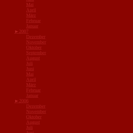
Mai
April
März
Februar
Januar
►
2007
Dezember
November
Oktober
September
August
Juli
Juni
Mai
April
März
Februar
Januar
►
2006
Dezember
November
Oktober
August
Juli
Juni