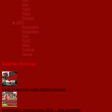
Mai
April
März
Februar
►
2005
November
September
Juni
April
März
Februar
Januar
Beliebte Beiträge
Viele Transporter voller Hilfsbereitschaft
18. November 2015
neunzehn53-Sommercamp 2016 – Jetzt anmelden
1. März 2016