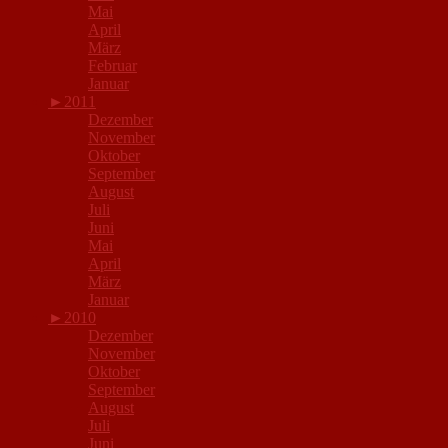
Mai
April
März
Februar
Januar
►
2011
Dezember
November
Oktober
September
August
Juli
Juni
Mai
April
März
Januar
►
2010
Dezember
November
Oktober
September
August
Juli
Juni