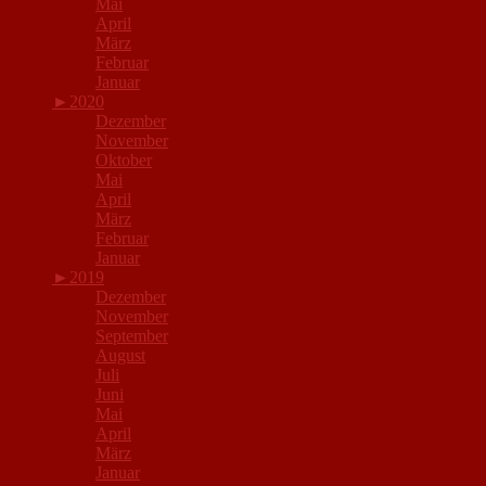
Mai
April
März
Februar
Januar
►
2020
Dezember
November
Oktober
Mai
April
März
Februar
Januar
►
2019
Dezember
November
September
August
Juli
Juni
Mai
April
März
Januar