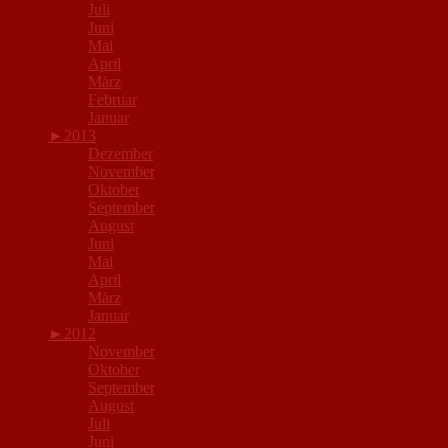
Juli
Juni
Mai
April
März
Februar
Januar
►
2013
Dezember
November
Oktober
September
August
Juni
Mai
April
März
Januar
►
2012
November
Oktober
September
August
Juli
Juni