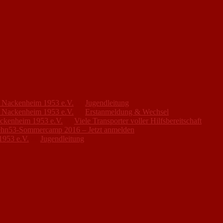
FC Nackenheim 1953 e.V.
zu
Jugendleitung
FC Nackenheim 1953 e.V.
zu
Erstanmeldung & Wechsel
ackenheim 1953 e.V.
zu
Viele Transporter voller Hilfsbereitschaft
hn53-Sommercamp 2016 – Jetzt anmelden
1953 e.V.
zu
Jugendleitung