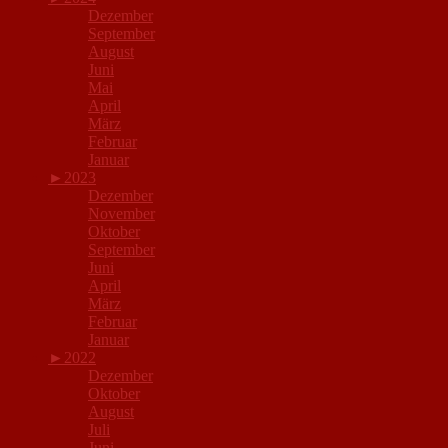
Dezember
September
August
Juni
Mai
April
März
Februar
Januar
►
2023
Dezember
November
Oktober
September
Juni
April
März
Februar
Januar
►
2022
Dezember
Oktober
August
Juli
Juni