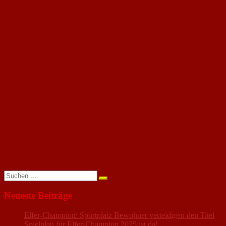
Die Tagesordnung in der Übersicht:
TOP 1:
Begrüßung durch den ersten Vorsitzenden
TOP 2:
Totenehrung
TOP 3:
Anträge zur Tagesordnung
TOP 4:
Ehrungen:
TOP 5:
Bericht des ersten Vorsitzenden
TOP 6:
Berichte der Abteilungen
TOP 7:
Bericht des Kassenverwalters
TOP 8:
Bericht der Kassenprüfer
TOP 9:
Entlastung des Vorstandes
TOP 10:
Verschiedenes
Suchen
nach:
Neueste Beiträge
Elfer-Champion: Sportplatz Bewohner verteidigen den Titel
Spielplan für Elfer-Champion 2025 ist da!