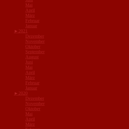
Mai
April
März
Februar
Januar
►
2021
Dezember
November
Oktober
September
August
Juni
Mai
April
März
Februar
Januar
►
2020
Dezember
November
Oktober
Mai
April
März