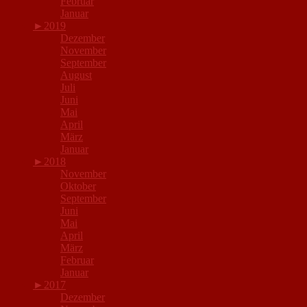
Februar
Januar
►
2019
Dezember
November
September
August
Juli
Juni
Mai
April
März
Januar
►
2018
November
Oktober
September
Juni
Mai
April
März
Februar
Januar
►
2017
Dezember