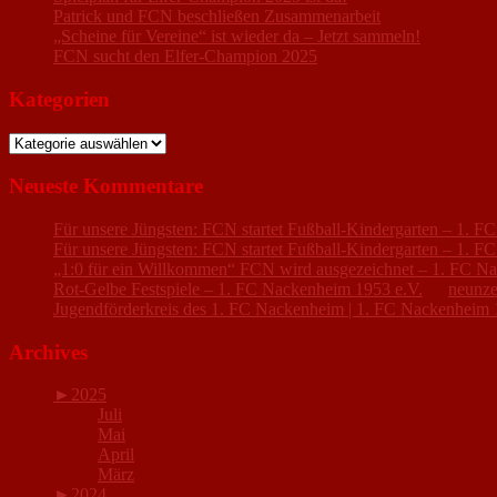
Patrick und FCN beschließen Zusammenarbeit
„Scheine für Vereine“ ist wieder da – Jetzt sammeln!
FCN sucht den Elfer-Champion 2025
Kategorien
Kategorien
Neueste Kommentare
Für unsere Jüngsten: FCN startet Fußball-Kindergarten – 1. 
Für unsere Jüngsten: FCN startet Fußball-Kindergarten – 1. 
„1:0 für ein Willkommen“ FCN wird ausgezeichnet – 1. FC N
Rot-Gelbe Festspiele – 1. FC Nackenheim 1953 e.V.
zu
neunze
Jugendförderkreis des 1. FC Nackenheim | 1. FC Nackenheim 
Archives
►
2025
Juli
Mai
April
März
►
2024