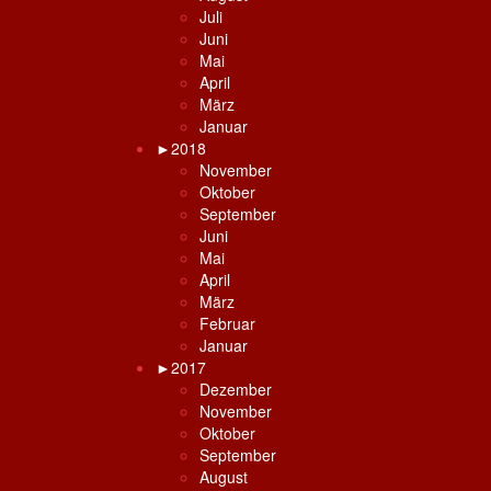
Juli
Juni
Mai
April
März
Januar
►
2018
November
Oktober
September
Juni
Mai
April
März
Februar
Januar
►
2017
Dezember
November
Oktober
September
August