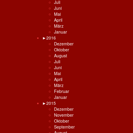
Juli
Juni
Mai
April
März
Januar
►
2016
Dezember
Oktober
August
Juli
Juni
Mai
April
März
Februar
Januar
►
2015
Dezember
November
Oktober
September
August