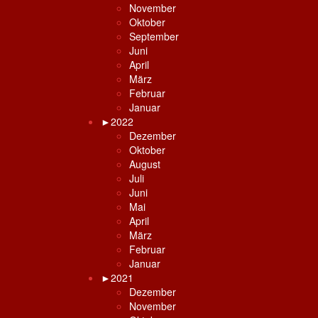
November
Oktober
September
Juni
April
März
Februar
Januar
►
2022
Dezember
Oktober
August
Juli
Juni
Mai
April
März
Februar
Januar
►
2021
Dezember
November