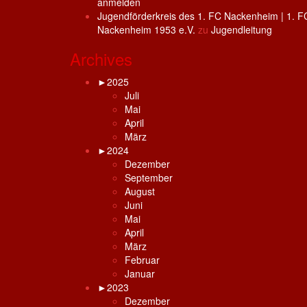
anmelden
Jugendförderkreis des 1. FC Nackenheim | 1. F
Nackenheim 1953 e.V.
zu
Jugendleitung
Archives
►
2025
Juli
Mai
April
März
►
2024
Dezember
September
August
Juni
Mai
April
März
Februar
Januar
►
2023
Dezember