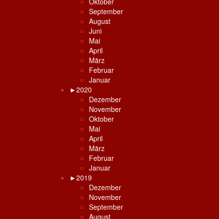
Oktober
September
August
Juni
Mai
April
März
Februar
Januar
►
2020
Dezember
November
Oktober
Mai
April
März
Februar
Januar
►
2019
Dezember
November
September
August