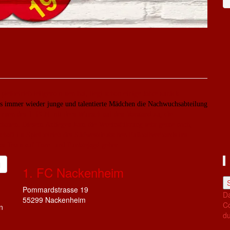
elbetrieb teilgenommen hat, liegt schon einige Jahre zurück
ss immer wieder junge und talentierte Mädchen die Nachwuchsabteilung
innen des 1. FCN mit dem Wunsch auf den Vorstand zu, die
schauen. Diesem Anliegen kam die Vereinsführung sehr gerne nach,
haft im Spielbetrieb des Südwestdeutschen Fußballverbands ins
das Team auf Tore- und Punktejagd gehen.
1. FC Nackenheim
Pommardstrasse 19
Da
55299 Nackenheim
Co
n
du