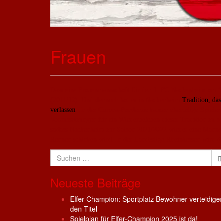
Frauen
Dass eine Frauenmannschaft für den 1. FC Nackenheim am Spi
(2011/12). Und dennoch hat es in Nackenheim
Tradition, da
verlassen
. In der Corona-Pandemie kamen ehemalige Spieler
Voraussetzungen für ein Wiederbeleben dieser Tradition zu 
sodass Nackenheim zur Saison 2021/2022 wieder eine Mannsc
Rennen schicken wird. In der Landesliga Rheinhessen wird 
Suchen
nach:
Neueste Beiträge
Elfer-Champion: Sportplatz Bewohner verteidige
den Titel
Spielplan für Elfer-Champion 2025 ist da!