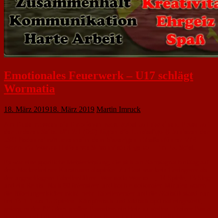
Emotionales Feuerwerk – U17 schlägt
Wormatia
18. März 2019
18. März 2019
Martin Imruck
Am Ende mussten die Emotionen raus. Jubel auf der einen, Frust auf
der anderen Seite. Mit 2:1 (0:0) fügten die Landesliga-B-Junioren der
JSG Bodenheim/Nackenheim dem bisherigen Tabellenführer VfR
Wormatia Worms II die erste Saisonniederlage zu – im 15. Spiel.
Es war eine sportliche Meisterleistung, die sich am Samstagnachmittag auf
dem Nackenheimer Kunstrasen abspielte. Zu Gast war kein Geringerer als
der ungeschlagene Tabellenführer: Wormatia Worms II, 14 Spiele, 13 Siege
und ein Remis. Nach 80 intensiven und hoch emotionalen Minuten waren
die Nibelungenkicker nicht mehr Tabellenerster und die Statistik stand nun
bei 13-1-1 aus 15 Spielen. Kämpferisch und taktisch optimal eingestellt,
gelang es der JSG dem großen Favoriten ein Bein zu stellen. Trainer Pascal
Kraume und Julian Martens durften ihrem im Urlaub befindlichen