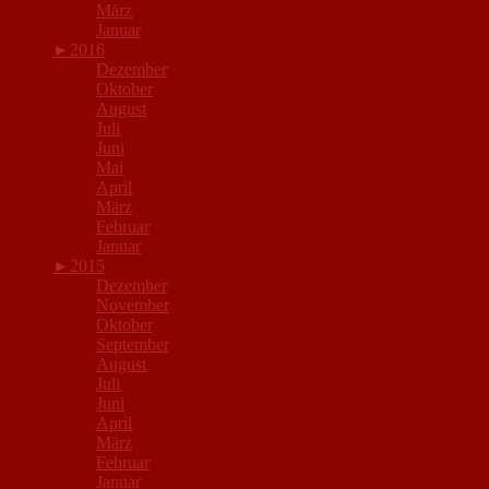
März
Januar
►
2016
Dezember
Oktober
August
Juli
Juni
Mai
April
März
Februar
Januar
►
2015
Dezember
November
Oktober
September
August
Juli
Juni
April
März
Februar
Januar