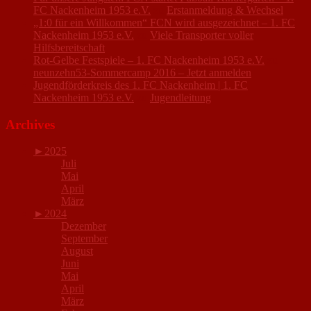
FC Nackenheim 1953 e.V.
zu
Erstanmeldung & Wechsel
„1:0 für ein Willkommen“ FCN wird ausgezeichnet – 1. FC
Nackenheim 1953 e.V.
zu
Viele Transporter voller
Hilfsbereitschaft
Rot-Gelbe Festspiele – 1. FC Nackenheim 1953 e.V.
zu
neunzehn53-Sommercamp 2016 – Jetzt anmelden
Jugendförderkreis des 1. FC Nackenheim | 1. FC
Nackenheim 1953 e.V.
zu
Jugendleitung
Archives
►
2025
Juli
Mai
April
März
►
2024
Dezember
September
August
Juni
Mai
April
März