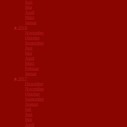
Juni
Mai
April
März
Januar
►
2018
November
Oktober
September
Juni
Mai
April
März
Februar
Januar
►
2017
Dezember
November
Oktober
September
August
Juli
Juni
Mai
April