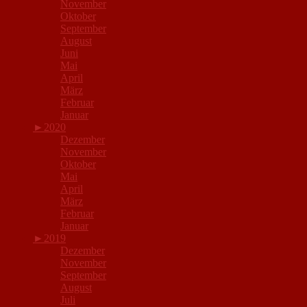
November
Oktober
September
August
Juni
Mai
April
März
Februar
Januar
►
2020
Dezember
November
Oktober
Mai
April
März
Februar
Januar
►
2019
Dezember
November
September
August
Juli