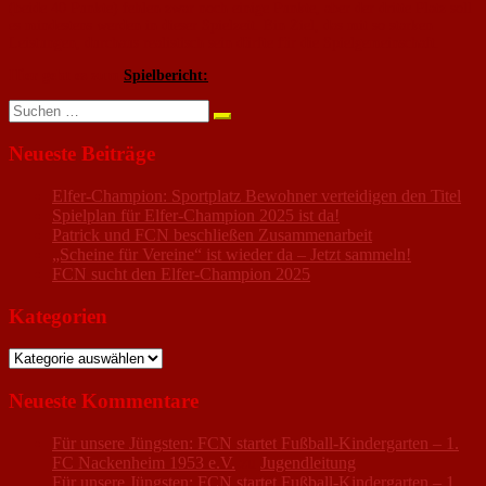
(beide 40 Punkte) fehlen zwar noch einige Punkte, aber der dritte Platz soll
es mindestens werden in dieser Spielzeit. Ein Ziel, das mit so starken
Leistungen, durchaus realistisch sein dürfte für die Spielgemeinschaft.
Hier geht es zum
Spielbericht:
Suchen
nach:
Neueste Beiträge
Elfer-Champion: Sportplatz Bewohner verteidigen den Titel
Spielplan für Elfer-Champion 2025 ist da!
Patrick und FCN beschließen Zusammenarbeit
„Scheine für Vereine“ ist wieder da – Jetzt sammeln!
FCN sucht den Elfer-Champion 2025
Kategorien
Kategorien
Neueste Kommentare
Für unsere Jüngsten: FCN startet Fußball-Kindergarten – 1.
FC Nackenheim 1953 e.V.
zu
Jugendleitung
Für unsere Jüngsten: FCN startet Fußball-Kindergarten – 1.