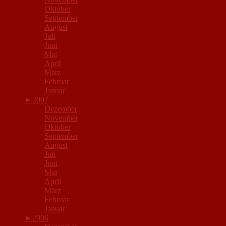
Oktober
September
August
Juli
Juni
Mai
April
März
Februar
Januar
►
2007
Dezember
November
Oktober
September
August
Juli
Juni
Mai
April
März
Februar
Januar
►
2006