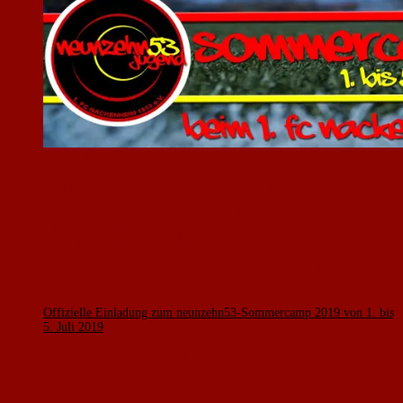
Grafik: Martin Imruck
So langsam ist er hierzulande angekommen, der Frühling. Da dauert es auch
nicht mehr lang, bis der Sommer mit Sonne und hohen Temperaturen an die
Türe klopft. Für die Fußballer des 1. FC Nackenheim heißt es dann wieder:
Höchste Zeit für das Sommercamp 2019. Wie immer in der ersten
Ferienwoche der Sommerferien, diesmal also von 1. bis 5. Juli 2019.
Geboten wird ein umfassendes, abwechslungsreiches und spaßiges
Trainingsprogramm für alle fußballbegeisterten Mädels und Jungs der
Jahrgänge 2004 bis 2014. Alle weiteren Infos, gibt es hier:
Offizielle Einladung zum neunzehn53-Sommercamp 2019 von 1. bis
5. Juli 2019
Rückfragen/Anmeldung bitte an/bei:
Martin Imruck
Jugendleiter