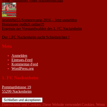
Viele Transporter voller Hilfsbereitschaft
18. November 2015
neunzehn53-Sommercamp 2016 – Jetzt anmelden
1. März 2016
Homepage endlich online!!!
14. Januar 2005
Ergebnis der Vorstandwahlen des 1. FC Nackenheim
9. Oktober
2020
Der 1.FC Nackenheim sucht Schiedsrichter !
19. Februar 2005
Meta
Anmelden
Eintrags-Feed
Kommentar-Feed
WordPress.org
1. FC Nackenheim
Pommardstrasse 19
55299 Nackenheim
Datenschutz und Cookies: Diese Website verwendet Cookies. Wenn