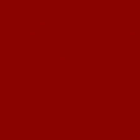
Trainerkollegen Dominik Berlinghof die frohe Botschaft übersenden: 2:1
gewonnen!
Vor gut 75 Zuschauern arbeiteten die Hausherren von Beginn an sehr gut
gegen den Ball, beschränkten sich dabei aber nicht nur auf die Defensive.
Immer wieder setzten die Kombinierten auch Akzente nach vorne und
waren stets gefährlich. Vor dem Seitenwechsel wollte auf beiden Seiten aber
kein Abschluss den Weg ins Tor finden. Dafür wurde es in Durchgang zwei
umso packender. Mit einem präzisen langen Ball setzten die Gastgeber
Angreifer Marvin Cardoso in Szene, der sich erst gegen einen, dann gehen
zwei Wormaten im Laufduell behaupten konnte und bei seinem kraftvollen
Abschluss dem Torhüter keine Chance ließ (58.). Die Gäste antworteten mit
wütenden Angriffen auf die Führung der JSG Bodenheim/Nackenheim.
Keine zehn Minuten nach dem 1:0 gelang Gradi Nkunga der Ausgleich.
Wer nun geglaubt hätte, die JSG würde um den verdienten Lohn für eine
engagierte Leistung gebracht, sah sich getäuscht. Mit seinem Kopfballtreffer
zum Sieg, brach Cardoso in Minute 70 alle Dämme. Doch noch galt es,
zehn Minuten und die Nachspielzeit zu überstehen. Eine letzte Flanke. Ein
letzter Abschluss. Vorbei. Aus und vorbei. Während die Hausherren sich
nach Spielschluss in den Armen lagen, suchten die Wormser bedient das
Weite. Ausgelassen feierte die JSG, die personell arg gebeutelt auf zwei
U15-Spieler zurückgreifen musste, diesen so wertvollen und für nicht
möglich gehaltenen Dreier.
In der Tabelle rangiert die SG Bodenheim/Nackenheim so weiterhin auf
dem dritten Platz. 32 Punkte aus 16 Spielen und punktgleich mit dem SV
Horchheim. Auf das Führungsduo SV Gonsenheim II und Wormatia II