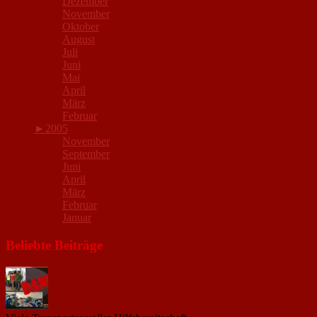
Dezember
November
Oktober
August
Juli
Juni
Mai
April
März
Februar
►
2005
November
September
Juni
April
März
Februar
Januar
Beliebte Beiträge