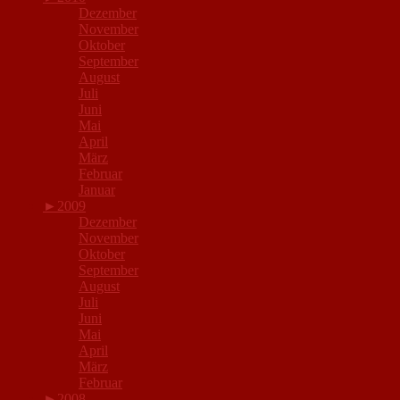
Dezember
November
Oktober
September
August
Juli
Juni
Mai
April
März
Februar
Januar
►
2009
Dezember
November
Oktober
September
August
Juli
Juni
Mai
April
März
Februar
►
2008