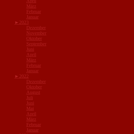
April
März
Februar
Januar
►
2023
Dezember
November
Oktober
September
Juni
April
März
Februar
Januar
►
2022
Dezember
Oktober
August
Juli
Juni
Mai
April
März
Februar
Januar