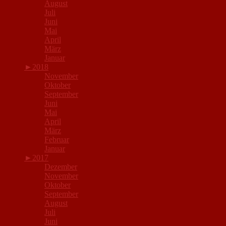
August
Juli
Juni
Mai
April
März
Januar
►
2018
November
Oktober
September
Juni
Mai
April
März
Februar
Januar
►
2017
Dezember
November
Oktober
September
August
Juli
Juni