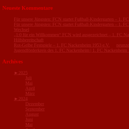
Neueste Kommentare
Für unsere Jüngsten: FCN startet Fußball-Kindergarten – 1. 
Für unsere Jüngsten: FCN startet Fußball-Kindergarten – 1. 
Wechsel
„1:0 für ein Willkommen“ FCN wird ausgezeichnet – 1. FC N
Hilfsbereitschaft
Rot-Gelbe Festspiele – 1. FC Nackenheim 1953 e.V.
zu
neunze
Jugendförderkreis des 1. FC Nackenheim | 1. FC Nackenheim 
Archives
►
2025
Juli
Mai
April
März
►
2024
Dezember
September
August
Juni
Mai