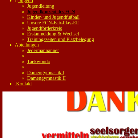
Jugend
Jugendleitung
Jugendkonzept des FCN
Kinder- und Jugendfußball
Unsere FCN-Fair-Play-Elf
Jugendförderkreis
Erstanmeldung & Wechsel
Trainingszeiten und Platzbelegung
Abteilungen
Jedermannänner
Taekwondo
Damengymnastik I
Damengymnastik II
Kontakt