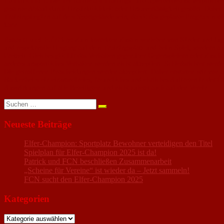
Pünktlichkeit:
Die Teilnahme am Trainings- und Spielbetrieb ist verpflichte
gesamte Ablauf durch Unpünktlichkeit oder Unzuverlässigkeit gestört. Daher 
Trainingsbeginn auf dem Sportgelände sein, damit das geplante Programm 
kann.
Respekt und FairPlay:
Zum korrekten Zusammenleben von Kinder und Jugend
und respektvolle Umgang auf dem Trainingsplatz und beim Spiel, sondern auc
Freizeit. Gleiches gilt für das Verhalten gegenüber Gegenspielern oder Zusch
anderes unsportliches Verhalten werden nicht akzeptiert. Schiedsrichter werden
Die getroffenen Entscheidungen werden akzeptiert. Daher erwarten wir von al
Nackenheim ein einwandfreies, freundliches und ehrliches Auftreten in der Ö
Auswirkungen auf alle Beteiligten und nicht zuletzt auch auf den Verein.
Suchen
nach:
Neueste Beiträge
Elfer-Champion: Sportplatz Bewohner verteidigen den Titel
Spielplan für Elfer-Champion 2025 ist da!
Patrick und FCN beschließen Zusammenarbeit
„Scheine für Vereine“ ist wieder da – Jetzt sammeln!
FCN sucht den Elfer-Champion 2025
Kategorien
Kategorien