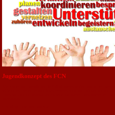
Jugendkonzept des FCN
Alle Kinder und Jugendlichen die Fußball spielen wollen, sind in der Jugen
willkommen. Neben der sportlichen Weiterentwicklung möchten wir vor alle
tragen wir auch zur persönlichen Entwicklung unserer Jugendspieler bei. Do
Vereinsleben.
Grundlagen des Vereinslebens
Spieler, Trainer und Eltern sollen sich beim 1. FC Nackenheim wohlfühlen. Dah