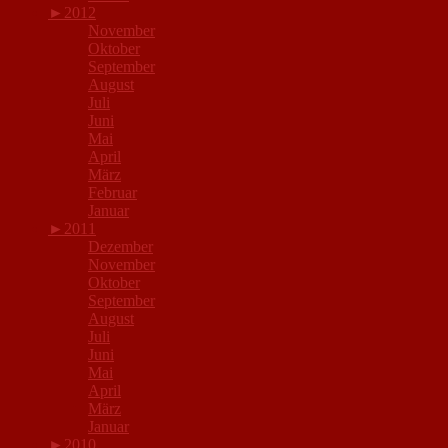
►
2012
November
Oktober
September
August
Juli
Juni
Mai
April
März
Februar
Januar
►
2011
Dezember
November
Oktober
September
August
Juli
Juni
Mai
April
März
Januar
►
2010