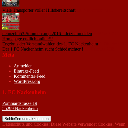
Viele Transporter voller Hilfsbereitschaft
18. November 2015
neunzehn53-Sommercamp 2016 – Jetzt anmelden
1. März 2016
Homepage endlich online!!!
14. Januar 2005
Ergebnis der Vorstandwahlen des 1. FC Nackenheim
9. Oktober 202
Der 1.FC Nackenheim sucht Schiedsrichter !
19. Februar 2005
Meta
Anmelden
Eintrags-Feed
Kommentar-Feed
WordPress.org
1. FC Nackenheim
Pommardstrasse 19
55299 Nackenheim
Datenschutz und Cookies: Diese Website verwendet Cookies. Wenn