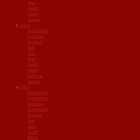
Mai
April
März
Januar
►
2016
Dezember
Oktober
August
Juli
Juni
Mai
April
März
Februar
Januar
►
2015
Dezember
November
Oktober
September
August
Juli
Juni
April
März