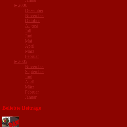
Januar
►
2006
Dezember
November
Oktober
August
Juli
Juni
Mai
April
März
Februar
►
2005
November
September
Juni
April
März
Februar
Januar
Beliebte Beiträge