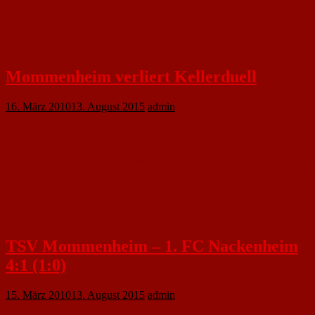
beim 1.Vorsitzenden Herrn Werner Kleinz,
An der Lehnsweide 39, 55299 Nackenheim,
oder beim Geschäftsführer Herrn Karlheinz Geiberger,
Kur Mainz Str. 3, 55299Nackenheim schriftlich einzureichen
Mommenheim verliert Kellerduell
16. März 2010
13. August 2015
admin
TSV Mommenheim II – 1. FC Nackenheim II 3:4 (1:1).
„Die erste Halbzeit war ordentlich“, sagte TSV-Cheftrainer Matthias Frieß.
„Diese Mannschaft beweist eine Riesenmoral, aber durch individuelle Fehler
gerät sie immer wieder relativ klar in Rückstand.“ Das Stenogramm: 1:0 Jin
(8.), 1:1 Bastian (43.), 1:2, 1:3 Andreas Bettinger (53., 55.), 1:4 Stefan
Klasen (65.), 2:4 Tobias Jud (75.), 3:4 Manuel Kessel (86.). Dennis Becker
(TSV) schoss noch einen Foulelfmeter über den Kasten (27.) und FCN-
Spielertrainer Romanus Simon sah wegen Meckerns die Ampelkarte (87.).
TSV Mommenheim – 1. FC Nackenheim
4:1 (1:0)
15. März 2010
13. August 2015
admin