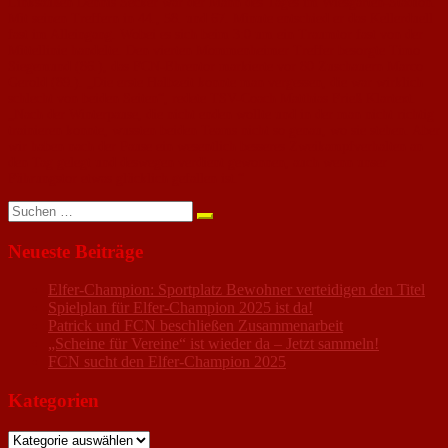
Linksaußen Dennis Secker war der Mann des Tages im Wiesgarten-Stadion.
Mit seinen Treffern in 44., 58. und 67. Minute entschied er das Kellerduell
fast im Alleingang. Wobei es sich beim 3:0 um ein Traumtor fast von der
Mittellinie handelte. Den vierten Mommenheimer Treffer besorgte Timo
Siegemund (86.), das FCN-Ehrentor markierte vor 80 Zuschauern Marco
Gerold (89.). „Die erste Halbzeit konnte man vergessen, die war wirklich
schlecht von beiden Seiten“, redete TSV-Coach Matthias Frieß Klartext.
„Nach der Winterpause, die nicht enden wollte und in der man nicht richtig
trainieren konnte, wussten beiden Teams nicht so genau, wo sie stehen. Aber
wir haben nach der Pause ein wesentlich besseres Zweikampfverhalten an
den Tag gelegt und deswegen verdient gewonnen, auch wenn unser
Führungstor etwas glücklich gefallen ist.“
Suchen
nach:
Neueste Beiträge
Elfer-Champion: Sportplatz Bewohner verteidigen den Titel
Spielplan für Elfer-Champion 2025 ist da!
Patrick und FCN beschließen Zusammenarbeit
„Scheine für Vereine“ ist wieder da – Jetzt sammeln!
FCN sucht den Elfer-Champion 2025
Kategorien
Kategorien