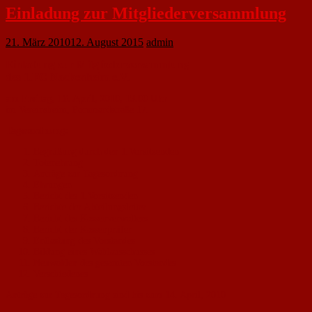
Einladung zur Mitgliederversammlung
21. März 2010
12. August 2015
admin
Einladung zur Mitgliederversammlung
des 1.FC Nackenheim e.V.
am Freitag, 16. April, 2010, 19.00 Uhr
im Vereinsheim, Pommardstraße 17.
Tagesordnung:
Begrüßung durch den 1.Vorsitzenden
Totenehrung
Anträge zur Tagesordnung
Ehrungen
Bericht des 1.Vorsitzenden
Berichte der Abteilungsleiter
Bericht des Kassenverwalters
Bericht der Kassenprüfer
Entlastung des Vorstandes
Bildung eines Wahlausschusses
Neuwahlen des gesamten Vorstandes
Verschiedenes
Anträge zur Tagesordnung sind bis zum 14. April, 2010