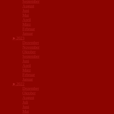
September
August
Juni
Mai
April
März
Februar
Januar
►
2023
Dezember
November
Oktober
September
Juni
April
März
Februar
Januar
►
2022
Dezember
Oktober
August
Juli
Juni
Mai