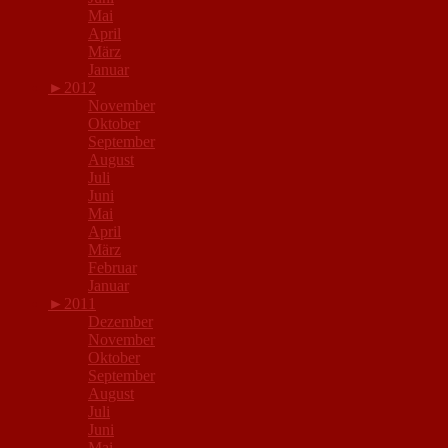
Mai
April
März
Januar
►
2012
November
Oktober
September
August
Juli
Juni
Mai
April
März
Februar
Januar
►
2011
Dezember
November
Oktober
September
August
Juli
Juni
Mai