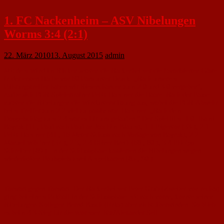
1. FC Nackenheim – ASV Nibelungen
Worms 3:4 (2:1)
22. März 2010
13. August 2015
admin
Mit dem Wind im Rücken setzten die Nackenheimer die favorisierten Gäste
in der ersten Hälfte vor 60 Fans unter Druck. „Nach unserem
Führungstreffer haben wir Riesenchancen zum 2:0 und 3:0 vergeben“,
raufte sich FCN-Spielertrainer Felix Hammer die Haare. Nach der Pause
nutzten die Nibelungen die Windunterstützung aus, wobei die FCN-Abwehr
beim Treffer zum 2:2 viel zu passiv war. Hammer: „Nach dem
Doppelschlag zum 2:4 war es für uns gelaufen.“ Der Spielfilm: 1:0 Ilhami
Bayrak (11., Foul nach Foul an Joachim Blaum), 1:1 Eigentor (33.), 2:1
Felix Hammer (41., 16-Meter-Schuss nach Vorlage von Bayrak), 2:2
Manuel Wöllner (57.), 2:3, 2:4 Oliver Breth (68., 80.), 3:4 Philipp
Schreiber (89.). In der Schlussphase kassierten die Nibelungen wegen
wiederholten Foulspiels zwei Ampelkarten (85., 90.).
Torwart gegen Torwart: Der Nackenheimer Peter Grub (Zweiter von rechts)
ging bei einem Eckball in der Schlussphase mit nach vorne, konnte seinen
Nibelungen-Kollegen Bernd Busch (links) aber nicht überwinden. So blieb
es beim 4:3-Sieg für die Wormser. hbz/Alexander Sell