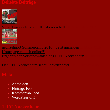
Beliebte Beiträge
Viele Transporter voller Hilfsbereitschaft
18. November 2015
neunzehn53-Sommercamp 2016 – Jetzt anmelden
1. März 2016
Homepage endlich online!!!
14. Januar 2005
Ergebnis der Vorstandwahlen des 1. FC Nackenheim
9. Oktober
2020
Der 1.FC Nackenheim sucht Schiedsrichter !
19. Februar 2005
Meta
Anmelden
Eintrags-Feed
Kommentar-Feed
WordPress.org
1. FC Nackenheim