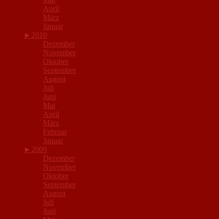
April
März
Januar
►
2010
Dezember
November
Oktober
September
August
Juli
Juni
Mai
April
März
Februar
Januar
►
2009
Dezember
November
Oktober
September
August
Juli
Juni