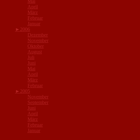
Mai
April
März
Februar
Januar
►
2006
Dezember
November
Oktober
August
Juli
Juni
Mai
April
März
Februar
►
2005
November
September
Juni
April
März
Februar
Januar