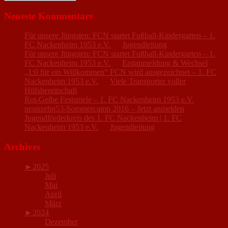
Neueste Kommentare
Für unsere Jüngsten: FCN startet Fußball-Kindergarten – 1.
FC Nackenheim 1953 e.V.
zu
Jugendleitung
Für unsere Jüngsten: FCN startet Fußball-Kindergarten – 1.
FC Nackenheim 1953 e.V.
zu
Erstanmeldung & Wechsel
„1:0 für ein Willkommen“ FCN wird ausgezeichnet – 1. FC
Nackenheim 1953 e.V.
zu
Viele Transporter voller
Hilfsbereitschaft
Rot-Gelbe Festspiele – 1. FC Nackenheim 1953 e.V.
zu
neunzehn53-Sommercamp 2016 – Jetzt anmelden
Jugendförderkreis des 1. FC Nackenheim | 1. FC
Nackenheim 1953 e.V.
zu
Jugendleitung
Archives
►
2025
Juli
Mai
April
März
►
2024
Dezember