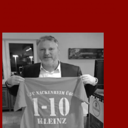
In tiefer Trauer sind unsere Gedanken bei seiner Familie. Wir werden
Werner Kleinz immer ein ehrendes, treues Andenken erhalten und sein
Vermächtnis beim 1. FC Nackenheim mit Stolz und Pflichtbewusstsein
fortführen.
Ruhe in Frieden, du wirst uns allen sehr fehlen!