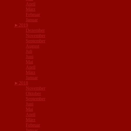
April
März
Februar
Januar
►
2019
Dezember
November
September
August
Juli
Juni
Mai
April
März
Januar
►
2018
November
Oktober
September
Juni
Mai
April
März
Februar
Januar