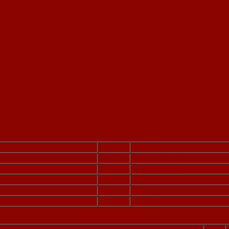
nem zufriedenstellenden vierten Platz ab. Als einzige Mannschaft der Bezirks
Ilhami Bayrak, Jens Friederich, Dogan Sertci,
Ergebnisse der Gruppenphase (Gruppe 2)
5:2
SVW Mainz
3:4
VFL Fontana Finthen
3:4
1. FC Nackenheim
2:2
VFL Fontana Finthen
6:0
1. FC Nackenheim
0:5
Hassia Bingen
Tabelle Gruppenphase