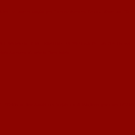
lichen Tod unseres langjährigen Ehrenvorsitzenden, Freund, Gönner und Förder
eim entscheidend. Ernst Thöne führte den Verein von 1971 bis 1976 und von 1
ssen Andenken wir stets in Ehren halten.
). Effektiv ist diese Anzahl zum Vorjahr um 58 Mitglieder gewachsen (797 Mit