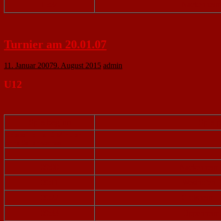
15:34
Nackenheim
Turnier am 20.01.07
11. Januar 2007
9. August 2015
admin
U12
Spielbeginn
Spiel
Spielzeit : 1 x 10 Minuten
ohne Seitenwechsel
09:00
Nackenheim
09:11
Westhofen 
09:22
Grolsheim 
09:33
Oppenheim 