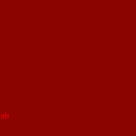
ballverband (SWFV) die beiden rheinhessischen Vertreter, die dann Anfang F
nnen.
irls hielten sehr gut mit, konnten jedoch am Ende die l:3-Niederlage nicht 
e 2:3, das sich die Nackenheimer Mädchen gegen Gau-Algesheim einhandelten. M
ls Rangfünfter. Nur ein Zähler hinter Gau-Algesheim, Klein-Winternheim bele
aben die Fußball-Girls des 1. FCN zugeschlagen. Die Gensinger Torhüterin sit
sich dem Binger Vertreter mit 
ais