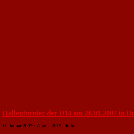
In der Klasse der B-Juniorinnen (U16) ermittelte der Südwestdeutsche Fuß
Horchheim der Top-Favorit TuS Wörrstadt und die Gensinger Mädels das Re
Nach dem Auftaktsieg trafen die Nackenheimerinnen auf Gensingen. Die FCN-G
guter Leistungen einen 2:4-Fehltritt. Besonders ärgerlich war das hauchdün
verabschiedete der 1. FCN recht ordentlich vom Vorrundenturnier des SWFV a
In dieser Szene h
Hallenturnier der U14 am 28.01.2007 in Dr
11. Januar 2007
9. August 2015
admin