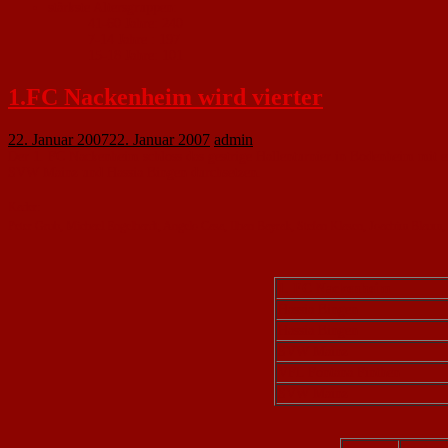
stärkste Altersgruppen:
41-60 Jahre: 240
7-14 Jahre : 197
15-18 Jahre: 101
1.FC Nackenheim wird vierter
22. Januar 2007
22. Januar 2007
admin
Der 1. FC Nackenheim schloss das gestrige Hallenturnier in Bodenheim mit ei
SVW Mainz und Hassia Bingen durchsetzen.
Kader:
Peter Grub, Michael Engelhardt, Angelo Casa, Ilhan Bayrak, Stefan Klasen, Joachim Blaum, 
1. FC Nackenheim
Hassia Bingen
Hassia Bingen
SVW Mainz
VFL Fontana Finthen
SVW Mainz