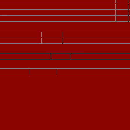
 Finthen
7
Nackenheim
6
Bingen
3
ainz
1
Halbfinale
6:3
1. FC Nackenheim
2:1
VFL Fontana Finthen
Spiel um Platz 3
2:6
VFL Fontana Finthen
Finale
4:3
VFB Bodenheim
5:l-Sieg über Klein-Winternheim. In der Sporthalle der Wormser Kerschenstein