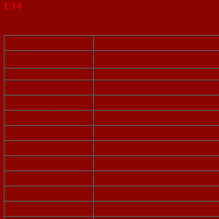
U14
Spielbeginn
Spiel
Spielzeit : 1 x 10 Minuten
ohne Seitenwechsel
13:55
Drais – 
14:06
Monzernheim
14:17
Nackenhe
14:28
Westhofen –
14:39
Mog. Mainz 
14:50
Drais – M
15:01
Westhofen 
15:12
Monzernheim
15:23
Mog. Mai