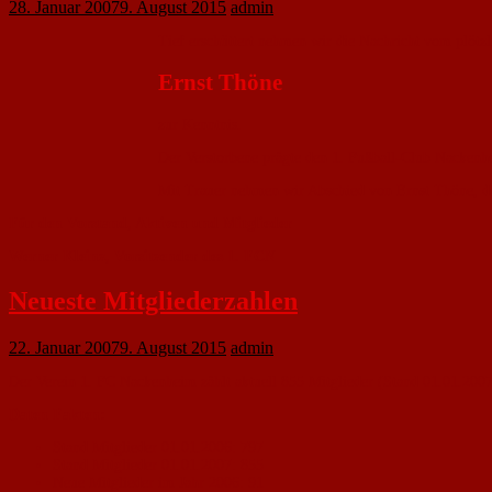
28. Januar 2007
9. August 2015
admin
Tief erschüttert nehmen wir die Nachricht vom plötz
Ernst Thöne
zur Kenntnis.
Der Verstorbene prägte den 1. Fußball-Club Nackenh
Mit Trauer nehmen wir Abschied von Ernst Thöne, de
Für den Vorstand, Aktiven und Mitglieder
Werner Kleinz, Vorsitzender des 1. FCN
Neueste Mitgliederzahlen
22. Januar 2007
9. August 2015
admin
Der Verein 1. FC Nackenheim zählt aktuell 855 Mitglieder (Stand 01.01.2007
Daten Fakten:
Stand Mitglieder 01.01.2006: 797
Stand Mitglieder 01.01.2007: 855
Neue Mitglieder im Jahr 2006: 91