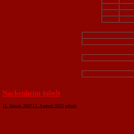
1.
Fontana
2.
1. FC 
3.
Hassia 
4.
SVW M
SG Walluf
VFB Bodenheim
1. FC Nackenheim
SG Walluf
Nackenheim jubelt
11. Januar 2007
13. August 2015
admin
FCN-Mädchen gut ins neue Jahr gestartet
Es fing gut an! Die Nackenheimer Fußball-Girls starteten mit einem tollen 
der 1. FC Nackenheim