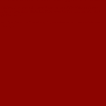
ebruar an der SWFV-Endrunde teilnehmen. Erwartungsgemäß machten in Worms-
verhindern. Auch gegen die starke Vertretung vom SVW Mainz gab’s trotz
it der erwartet klaren Niederlage (0:5) gegen das Top-Team aus Wörrstadt
gte Platz sechs.
zt traurig auf dem, am Ende aber galt „wer zuletzt lacht…" Nackenheim musste
1:3 beugen.