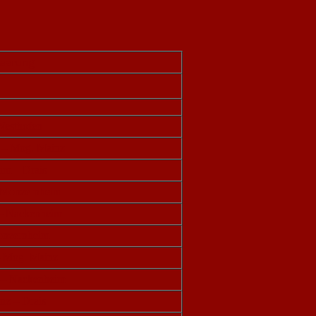
paarung
Westhofen
 – Mog. Mainz
im – Drais
 Monzernheim
– Nackenheim
onzernheim
– Mog. Mainz
 – Nackenheim
nz – Drais