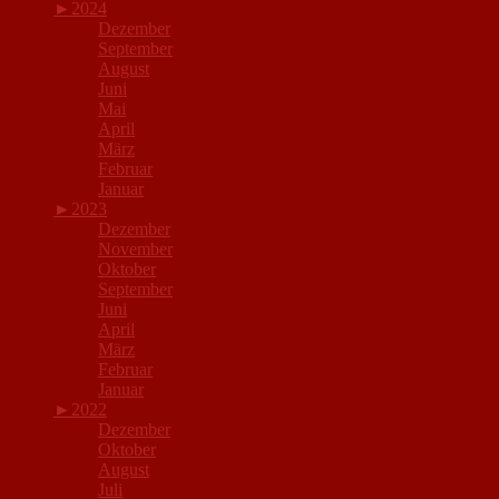
►
2024
Dezember
September
August
Juni
Mai
April
März
Februar
Januar
►
2023
Dezember
November
Oktober
September
Juni
April
März
Februar
Januar
►
2022
Dezember
Oktober
August
Juli