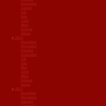
September
August
Juli
Juni
April
März
Februar
Januar
►
2014
Dezember
November
Oktober
September
Juli
Juni
Mai
April
März
Februar
Januar
►
2013
Dezember
November
Oktober
September