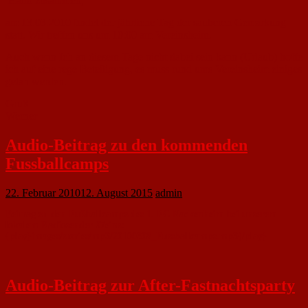
Hallo zusammen,
am 13.03.2010 findet der jährliche Tag der sauberen Gemarkung
statt. Wir treffen uns um 10:00 am Vereinsheim.
Auch wenn Ich an diesem Tage nicht dabei sein kann (Urlaub) hoffe
ich auf eine rege Beteiligung, es muss rund ums Vereinsheim einiges
getan werden.
Gruß
Werner
Audio-Beitrag zu den kommenden
Fussballcamps
22. Februar 2010
12. August 2015
admin
Beitrag zu den Fußballcamps des 1. FC Nackenheim bei unserem
lokalem Radiosender 97eins:
{play}images/stories/mp3/20100308_Fussballcamps.mp3{/play}
Audio-Beitrag zur After-Fastnachtsparty