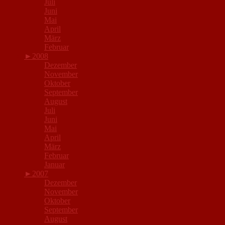
Juli
Juni
Mai
April
März
Februar
►
2008
Dezember
November
Oktober
September
August
Juli
Juni
Mai
April
März
Februar
Januar
►
2007
Dezember
November
Oktober
September
August