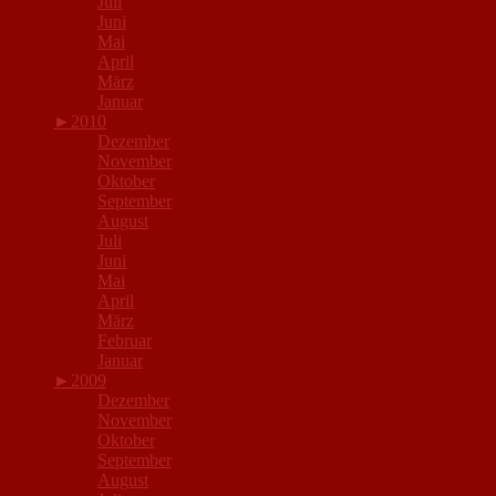
Juli
Juni
Mai
April
März
Januar
►
2010
Dezember
November
Oktober
September
August
Juli
Juni
Mai
April
März
Februar
Januar
►
2009
Dezember
November
Oktober
September
August