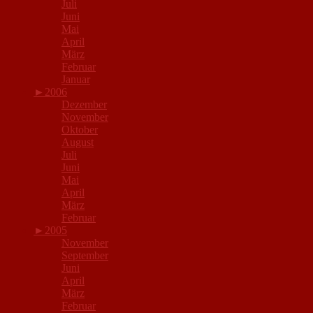
Juli
Juni
Mai
April
März
Februar
Januar
►
2006
Dezember
November
Oktober
August
Juli
Juni
Mai
April
März
Februar
►
2005
November
September
Juni
April
März
Februar