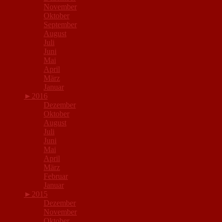
November
Oktober
September
August
Juli
Juni
Mai
April
März
Januar
►
2016
Dezember
Oktober
August
Juli
Juni
Mai
April
März
Februar
Januar
►
2015
Dezember
November
Oktober