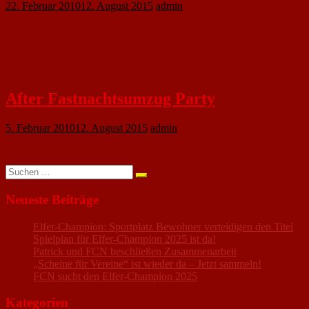
22. Februar 2010
12. August 2015
admin
Werbung der beiden After-Fastnachtsparty bei unserem lokalem
Radiosender 97eins:
{play}images/stories/mp3/20100223_AFTERFASTNACHT.mp3{/play}
After Fastnachtsumzug Party
5. Februar 2010
12. August 2015
admin
Suchen
nach:
Neueste Beiträge
Elfer-Champion: Sportplatz Bewohner verteidigen den Titel
Spielplan für Elfer-Champion 2025 ist da!
Patrick und FCN beschließen Zusammenarbeit
„Scheine für Vereine“ ist wieder da – Jetzt sammeln!
FCN sucht den Elfer-Champion 2025
Kategorien