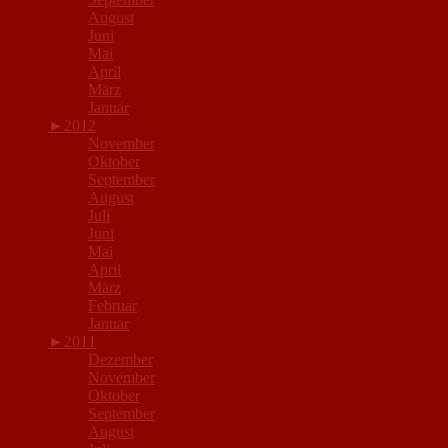
August
Juni
Mai
April
März
Januar
►
2012
November
Oktober
September
August
Juli
Juni
Mai
April
März
Februar
Januar
►
2011
Dezember
November
Oktober
September
August