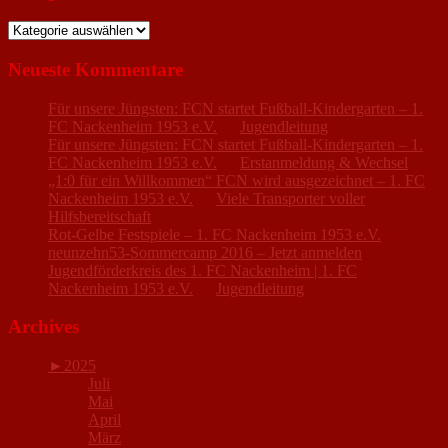
Kategorien
Neueste Kommentare
Für unsere Jüngsten: FCN startet Fußball-Kindergarten – 1.
FC Nackenheim 1953 e.V.
zu
Jugendleitung
Für unsere Jüngsten: FCN startet Fußball-Kindergarten – 1.
FC Nackenheim 1953 e.V.
zu
Erstanmeldung & Wechsel
„1:0 für ein Willkommen“ FCN wird ausgezeichnet – 1. FC
Nackenheim 1953 e.V.
zu
Viele Transporter voller
Hilfsbereitschaft
Rot-Gelbe Festspiele – 1. FC Nackenheim 1953 e.V.
zu
neunzehn53-Sommercamp 2016 – Jetzt anmelden
Jugendförderkreis des 1. FC Nackenheim | 1. FC
Nackenheim 1953 e.V.
zu
Jugendleitung
Archives
►
2025
Juli
Mai
April
März