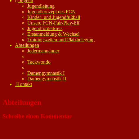
Jugend
Jugendleitung
Jugendkonzept des FCN
Kinder- und Jugendfußball
Unsere FCN-Fair-Play-Elf
Jugendförderkreis
Erstanmeldung & Wechsel
Trainingszeiten und Platzbelegung
Abteilungen
Jedermannänner
Taekwondo
Damengymnastik I
Damengymnastik II
Kontakt
Abteilungen
Schreibe einen Kommentar
Deine E-Mail-Adresse wird nicht veröffentlicht.
Erforderliche
Felder sind mit
*
markiert