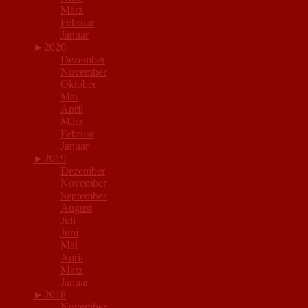
März
Februar
Januar
►
2020
Dezember
November
Oktober
Mai
April
März
Februar
Januar
►
2019
Dezember
November
September
August
Juli
Juni
Mai
April
März
Januar
►
2018
November