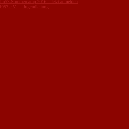
hn53-Sommercamp 2016 – Jetzt anmelden
1953 e.V.
zu
Jugendleitung