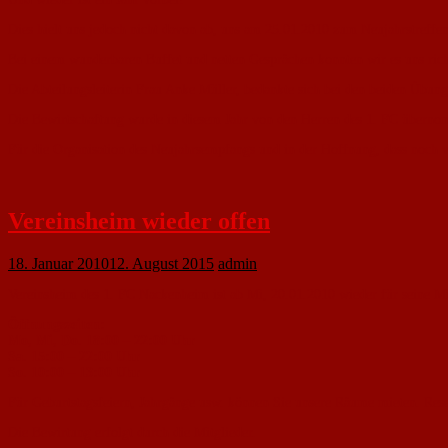
Dies hielt uns jedoch nicht davon ab, uns am 25.01.2010 zum Neujahrstreff
Bei einem wunderbaren Buffet und netten Gesprächen konnten wir es uns richt
Die Abteilungsleiterin Frau Anke Müller, bedankte sich bei den beiden Übungsl
Die Bewirtschaftung wurde in diesem Jahr von den Herren des 1. FC überno
Für die Organisation des Neujahrsempfangs und in der Hoffnung, dass noch vi
Vereinsheim wieder offen
18. Januar 2010
12. August 2015
admin
Vereinsheim des 1. FC Nackenheim ist ab Mi, 20.01.2010 wieder für seine Mi
Öffnungszeiten:
Mo, Mi, Do. 18:00 – 22:00 Uhr
Sa. 15:00 – 22:00 Uhr
So. 10:00 – 13:00 Uhr
Für Geburtstagsfeiern, Jahrgänge usw. können Sie unsere Räume mieten. Res
Die Bewirtung erfolgt durch die Mitglieder.