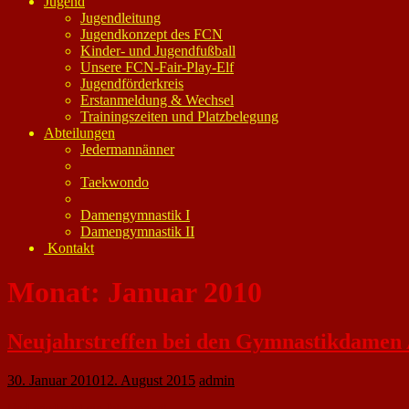
Jugend
Jugendleitung
Jugendkonzept des FCN
Kinder- und Jugendfußball
Unsere FCN-Fair-Play-Elf
Jugendförderkreis
Erstanmeldung & Wechsel
Trainingszeiten und Platzbelegung
Abteilungen
Jedermannänner
Taekwondo
Damengymnastik I
Damengymnastik II
Kontakt
Monat:
Januar 2010
Neujahrstreffen bei den Gymnastikdamen 
30. Januar 2010
12. August 2015
admin
Und wieder ist ein Jahr vorbei!