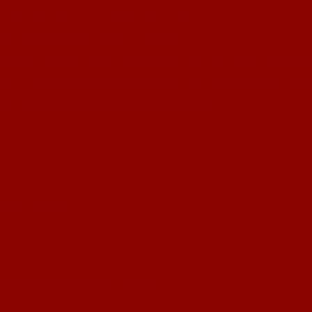
en im Vereinsheim des 1. FC Nackenheim einzufinden.
ig gutgehen lassen wie die Bilder bestätigen.
eiterinnen Claudia und Andrea für die geleistete gute Arbeit im letzten Jahr, v
mmen. Für die aufmerksame Bedienung möchten wir uns nochmals ganz herzlich
ele folgen, geht natürlich unser Dank an Anke Müller.
tglieder geöffnet.
ervierungen unter 06135 8128 möglich.