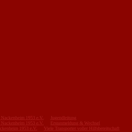
 ist dringend erforderlich, bis ein neuer Pächter gefunden ist. Bitte beim 1. 
FC Nackenheim 1953 e.V.
zu
Jugendleitung
FC Nackenheim 1953 e.V.
zu
Erstanmeldung & Wechsel
ackenheim 1953 e.V.
zu
Viele Transporter voller Hilfsbereitschaft