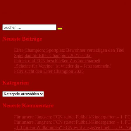
Es werden Ehrenamtliche Helfer gesucht, die Interesse haben zu helfen. Hilfe
Mit freundlichen Grüßen
Werner Kleinz
Suchen
nach:
Neueste Beiträge
Elfer-Champion: Sportplatz Bewohner verteidigen den Titel
Spielplan für Elfer-Champion 2025 ist da!
Patrick und FCN beschließen Zusammenarbeit
„Scheine für Vereine“ ist wieder da – Jetzt sammeln!
FCN sucht den Elfer-Champion 2025
Kategorien
Kategorien
Neueste Kommentare
Für unsere Jüngsten: FCN startet Fußball-Kindergarten – 1. 
Für unsere Jüngsten: FCN startet Fußball-Kindergarten – 1. 
„1:0 für ein Willkommen“ FCN wird ausgezeichnet – 1. FC N