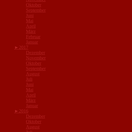
Oktober
September
Juni
Mai
April
März
Februar
Januar
►
2017
Dezember
November
Oktober
September
August
Juli
Juni
Mai
April
März
Januar
►
2016
Dezember
Oktober
August