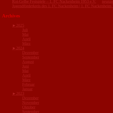
Rot-Gelbe Festspiele – 1. FC Nackenheim 1953 e.V.
zu
neunze
Jugendförderkreis des 1. FC Nackenheim | 1. FC Nackenheim 
Archives
►
2025
Juli
Mai
April
März
►
2024
Dezember
September
August
Juni
Mai
April
März
Februar
Januar
►
2023
Dezember
November
Oktober
September