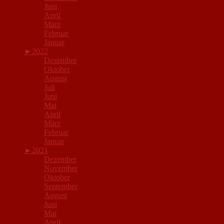
Juni
April
März
Februar
Januar
►
2022
Dezember
Oktober
August
Juli
Juni
Mai
April
März
Februar
Januar
►
2021
Dezember
November
Oktober
September
August
Juni
Mai
April