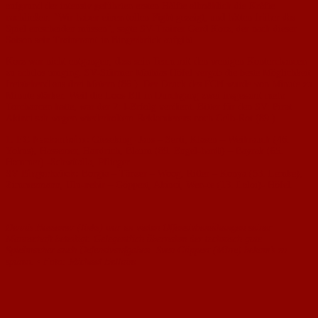
aufgrund der intensiv geführten ersten Hälfte allmählich die Kräfte
nachließen. "Wir haben einen tollen Fight gezeigt, und hätten früher das
Spiel entscheiden müssen", sagte SV-Trainer Gerd Korz, der nach dieser
Saison sein Traineramt in Bingerbrück aufgibt.
Korz war nicht entgangen, dass sein Team mit den wenigen Konterchancen
zu achtlos umging. SV-Stürmer Mathias Höfel vergab die beste Möglichkeit
freistehend aus drei Metern (86.). Der Druck des FCN wurde von Minute zu
Minute stärker. Weil die Loos-Elf in Durchgang zwei insgesamt mehr
Torchancen hatte, war der 2: l-Erfolg verdient. Bitter für den SV: Firat
Akinci sah wegen wiederholtem Reklamierens noch Gelb-Rot (89.).
1. FC Nackenheim:
Gieseking -Jans – Serti, Klasen – Weihrauch (46.
Yokus), Hassemer, Handrich, Blaum (89. Engel-hardt) – Bayrak (65.
Hammer) -Schwitalla, Pflieger.
SV Bingerbrück:
Borgia – Tänzer – Woog, Ritter – Konya (53. Lemke),
Zimmermann, Ulu-nehir – Göppert, Akinci, Wen-te (13. Laloi)- Höfel.
Dennis Hassemer (links) war an vielen Offensivbemühungen seiner
Mannschaft beteiligt. Gelegentlich übernahm der technisch gute
Spielmacher auch Defensivaufgaben. Sven Göppert (Mitte) bekam’s zu
spüren. • Foto: Michael Bellaire