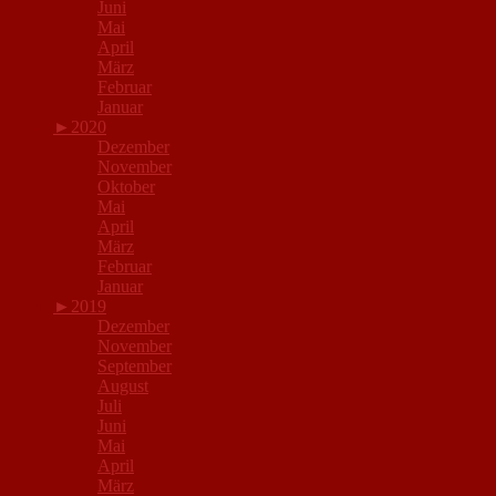
Juni
Mai
April
März
Februar
Januar
►
2020
Dezember
November
Oktober
Mai
April
März
Februar
Januar
►
2019
Dezember
November
September
August
Juli
Juni
Mai
April
März