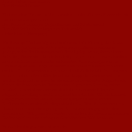
Für 50 Jahre Vereinstreue:
Herr Bernhard Dumont
Für
besondere Dienste
im Verein wurden mit der silbernen Ehrennadel mit
Lorbeerkranz ausgezeichnet:
Herr Manfred Lohmeyer (Jugendbetreuer und Schatzmeister)
Herr Olaf Schütz (Abteilungsleiter Taekwondo)
Stefan Klasen (Homepage)
Die Kassenprüfer bestätigten eine einwandfreie Führung der Kasse.
In dem vergangenen Jahr 2007 wurden keine größeren Investitionen
getätigt, sodass das Hauptaugenmerk darauf gelegt wurde, durch diverse
Activities, Finanzmittel für die Sondertilgung des noch laufenden Kredites
zu erwirtschaften. Dazu zählten insbesondere Veranstaltungen wie der
Familientag an dem Pfingstwochenende verbunden mit einem nun schon
traditionellen Ortsvereineturnier, sowie das alljährliche Weinfest. Insgesamt
konnte aus diesen Festivitäten jedoch nur knappe lst-Gewinne verbucht
werden. Aufgrund der weiterhin als positiv zu bewertenden Mitgliederzahl
bleiben die Einnahmen im Rahmen einer allgemeinen Streuung nahezu
konstant. Dies wird nach wie vor durch die konsequente Pflege der
Mitgliederverwaltung erreicht. Insgesamt kann das Jahr 2007 als finanziell
ausgeglichen bewertet werden, Sondertilgungen zu den laufenden
Kreditverträgen wurden allerdings nicht durchgeführt. Es kann somit ein
Haushalt mit einem etwas geringeren Jahresüberschuss gegenüber dem
Geschäftsjahr 2006 präsentiert werden, der an liquiden Mitteln eine positive
Eröffnungsbilanz zum Anfang des Geschäftsjahres 2008 beinhaltet.
Neuwahlen des gesamten Vorstandes
Nachdem Schatzmeister Manfred Lohmeyer nach 6 Amtsjahren nicht mehr