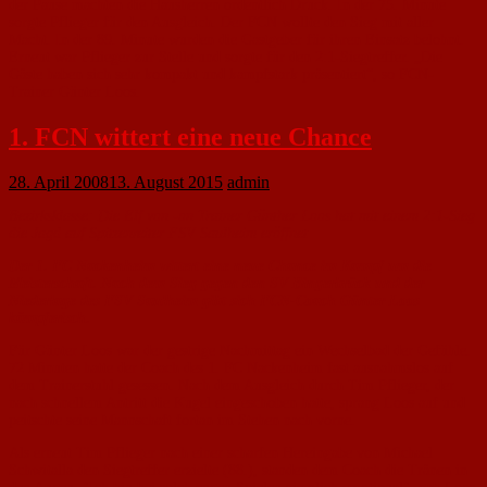
der Pause machten die Hausherren ordentlich Druck. In der 75. Minute
sorgte Pflieger für den Ausgleich. Der FCN wollte den Sieg mit aller
Macht. In der 89. Minute wurden die Gastgeber für ihren Einsatz belohnt.
Erneut war Pflieger zur Stelle und sorgte für den 2:1-Siegtreffer. „Die
Gäste haben sich sehr kompakt und kampfstark präsentiert“, so FCN-
Trainer Günter Loos.
1. FCN wittert eine neue Chance
28. April 2008
13. August 2015
admin
Bezirksklasse: Die Elf von -on Trainer Günther Loos hat mit einem 2:1-Sieg
die Jagd auf Spitzenreiter FSV Saulheim eröffnet
Der 1. FC Nackenheim wittert eine neue Chance im Kampf um die
Meisterschaft. Nach dem Sieg gegen den SV Bingerbrück und der
Niederlage des FSV Saulheim gibt sich FCN-Coach Günter Loos
kämpferisch.
Für Günter Loos war der gestrige Nachmittag ein Wechselbad der Gefühle.
72 Minuten hatte der Coach des 1. FC Nackenheim fast ausnahmslos auf
dem Trainerstuhl gesessen. Nach dem Ausgleich durch Tim Pflieger, der
nach schnellem Antritt die Kugel eingeschoben hatte, sprang Loos auf und
peitschte seine Mannschaft fortan im Stehen nach vorne.
Als erneut Tim Pflieger nach einer scharfen Hereingabe von Michael
Schwitalla den Siegtreffer erzielte (88.), standen dem Coach die Tränen in