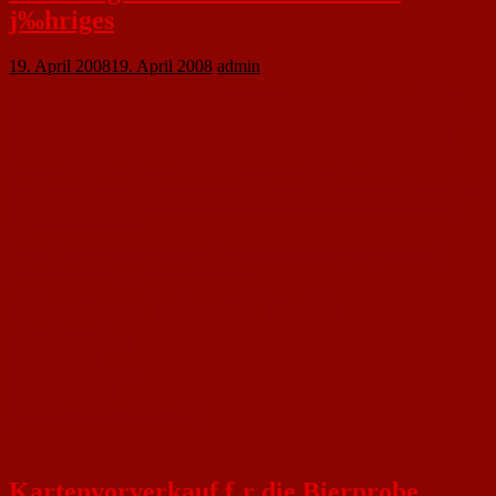
j‰hriges
19. April 2008
19. April 2008
admin
Im Rahmen der Sportwoche des 1. FC Nackenheim vom Freitag, den 30.
Mai bis Sonntag, den 1. Juni , möchte der FCN und ich als Abteilungsleiter
alle ehemaligen und jetzigen Jedermänner zu einem großen Stammtisch
einladen.
Bitte nehmt Euch mal die Zeit.
Es wird bestimmt interessant
sein, wer da alles schon in der Abteilung seinen Sport ausübte.
Da ich ja jeden persönlich angeschrieben habe, nehme ich an, dass ihr Euch
über die Einladung freut und mit uns am Stammtisch viel aus früheren
Tagen erzählen könnt.
Treff
: Samstag, den 31.Mai um 16.00 Uhr auf dem Sportplatz. Bei
schlechtem Wetter geht es in die Halle.
Es wäre schön wenn ihr Euch mal bei mir meldet.
Manfred Hedderich
Fichtenweg 10
55299 Nackenheim
Tel. 06135-4846
Mail: fam.hedderich@gmx.de
Kartenvorverkauf f¸r die Bierprobe