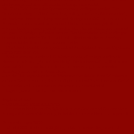
Herbstcamps, mit über 100 Kinder je Camp, veranstaltet.
Mit Klaus Kahl konnte der Sponsorenvertrag verlängert werden. Der
Neujahrsempfang fand in diesem Jahr, bedingt durch den Pächterwechsel,
am Aschermittwoch mit Bierprobe und Heringsessen statt. Im und um das
Vereinsheim wurden und werden noch Umbaumaßnahmen getroffen.
– Neuer Pächter musste gesucht werden. Mit Thomas Müller und Team ist
ein guter Nachfolger gefunden worden. Das Vereinsheim wird wieder gut
besucht und ist wieder Treffpunkt für die Vereinsmitglieder. Sonntags
morgens ist der Brunch bestens zu empfehlen.
– Öko-Check, bezahlt vom Sportbund, ist durchgeführt worden. Ergebnisse
liegen noch nicht vor.
– Bandenwerbung wurde auf 12 Werber erhöht, allerdings wurden die
Banner beim Sturm „Emma“ beschädigt. Die Kreisverwaltung lässt neuen
Zaun aufstellen, dann können die Banner wieder angebracht werden.
Allerdings nicht mehr in dieser Höhe.
– An der Heizungsanlage ist der Wasserspeicher defekt. Eine Solartherme
auf dem Dach ist zu teuer, Sportbund gibt maximal 35 % Zuschuss. Deshalb
wurde entschieden, dass nur der Wasserspeicher ersetzt wird.
– Lagerkapazitäten für Bälle ist erhöht worden
Geplant ist noch:
– Das Darlehen weiter abzutragen
– Gartenhaus für Unterstellmöglichkeiten von Geräten und Gartenmöbeln.
Antrag auf Ehrenamtsförderung ist bei der Gemeinde Nackenheim gestellt.
Veranstaltungen 2008:
– 30. Mai 2008 findet zum 55-jährigen Jubiläum eine Bierprobe in der
großen Turnhalle statt.