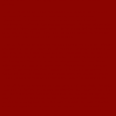
Gast war weiter im Vorwärtsgang und unser Team in die Defensive
gedrängt.
In der 52. Spielminute flankte Bretzenheim von rechts in den Strafraum
und unsere Abwehr rückte so schnell heraus, dass der köpfende
Gästestürmer im Abseits stand. So wurde dem aus dem Kopfball
resultierenden Treffer die Anerkennung verweigert. Nur eine Minute später
musste sich Vieten dann auswechseln – die Verletzung ließ ein Weiterspielen
nicht mehr zu und für den Libero kam mit Moritz Mergen ein Verteidiger.
Jonas Leber rückte fortan auf die Liberoposition.
In der 60. Spielminute waren wir einmal kurzzeitig etwas aus der Defensive
herausgerückt, als der Gegner den Ball eroberte. Bretzenheim spielte schnell
und direkt und nach einer Flanke kam ein Gästespieler aus rund 16m zu
einem Volleyschuß, der an die Latte krachte. In dieser Situation wäre auch
der überragende Peter Grub sicher machtlos gewesen. Nur eine Minute
später hatten wir dann wohl unsere beste offensive Szene des Spiels, als
Daniel Afonso versuchte, Peter Fassnacht im Strafraum anzuspielen. Im
Sprintduell unterlag Fassnacht leider knapp gegen den herausstürmenden
Torwart, sonst wäre es sicher zu einer guten Chance für uns gekommen.
In der 68. Spielminute setzten wir dann taktisch auf mehr Risiko: Sebastian
Haag kam für Steffen Cernohorsky ins Mittelfeld und Daniel Afonso rückte
als dritte Spitze neben Salvatore Spampinato und Andreas Bettinger in den
Angriff. Doch um es kurz zu machen – leider wurde unser Offensivspiel
dadurch nicht zwingender und außer zwei Eckbällen und zwei Freistößen
kamen wir eigentlich nicht mehr vor des Gegners Tor. Das ist einfach zu
wenig, wenn man mit drei Spitzen agiert. In den letzten zwanzig Minuten
hatte Bretzenheim noch vier oder fünf gute Chancen, doch Peter Grub