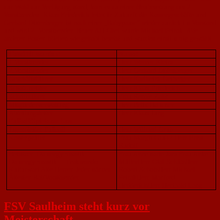
zur Wahl zur Verfügung stand, kam es zu einer Neubesetzung des 2.
Vorsitzenden. Klaus Friederich leitet in Zukunft die Kassengeschäfte und
Gerhard Dittenberger ist nach einer „Babypause“ wieder zurück im Vorstand
und wird 2. Vorsitzender. Neuer AH-Chef wurde Michael Petrak. Alle
anderen Posten blieben wie gehabt besetzt und wurden einstimmig gewählt.
Gewählt wurden:
Name:
1.Vorsitzender
Herr Werner Kleinz
2.Vorsitzender
Herr Gerhard Dittenberger
Geschäftsführer
Herr Karlheinz Geiberger
Schatzmeister
Herr Klaus Friederich
Schriftführer
Frau Renate Zahn
Mitgliederverwaltung
Herr Felix Hammer
Abteilungsleiter
Herr Klaus Jung
Fußball/Spielausschuss
Jugendleiter Fußball
Herr Wilfried Grub
Kassenprüfer
Frau Margit Grub / Herr Ernst
Rudolf
Beisitzer: Damengymnastik I
Frau Annemarie Jans Frau Anke
Damengymnastik II Teakwondo
MüllerHerr Olaf SchützHerr
Kulturwart Alte Herren Jedermänner
Robert ScholzHerr Michael
Ältesten Rat/Vorsitzender
PetrakHerr Manfred
HedderichHerr Heribald Lang
FSV Saulheim steht kurz vor
Meisterschaft