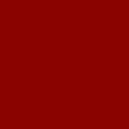
landete in den Armen des Gästekeepers. In der 38. Spielminute wuchs unser
Torwart mal wieder über sich hinaus und er parierte gleich zweifach in
einer Situation Mann gegen Mann. Spätestens in dieser Situation hätte
Bretzenheim 12 in Führung gehen müssen, doch Peter Grub vereitelte bis
hierhin auch die besten Chancen. Fünf Minuten vor der Pause erhielten wir
dann rund 35m vor dem Gästetor in halblinker Position einen Freistoß.
Racioppa trat den Ball gefährlich nach innen, doch waren die Gästespieler
eindeutig gewillter zum Ball zu kommen, als unsere Spieler. So konnte
Bretzenheim zur Ecke klären, die jedoch nichts einbrachte.
Eine Minute vor dem Seitenwechsel kam der Gast wieder auf unserer linken
Defensivseite zu einer gefährlichen Flanke. Im Zentrum setzte sich der
gegnerische Offensivspieler im Kopfballduell durch, doch zum Glück ging
der Ball knapp über den Querbalken unseres Tors. Als schon jeder mit
einem glücklichen 0:0 zur Pause rechnete, kam der Gast zur verdienten
Führung. Nach einer Balleroberung am eigenen Strafraum verloren wir in
der Vorwärtsbewegung leichtfertig den Ballbesitz. Der Gegner flankte nach
innen und in abseitsverdächtiger Position hatte ein Gästestürmer genug Zeit
den Ball zu kontrollieren und dann ins Tor einzuschieben. Das Tor fiel, da
wir just in dem Moment in die Vorwärtsbewegung übergingen und aus der
Defensive herausrückten, als wir ohne Not den Ball verloren. So ging es mit
0:1 in die Pause – vom Spielverlauf her hoch verdient, doch von der Genese
her für den Gast glücklich.
In der Pause musste sich Vieten behandeln lassen. Er hatte sich in der 33.
Spielminute nach einem Zusammenstoss am Knie verletzt. Doch ging es
vorerst für unser Team unverändert in die zweite Halbzeit. Das Spiel setzte
sich genau dort fort, wo es nach 45 Spielminuten unterbrochen wurde: Der