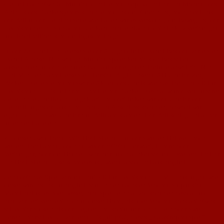
6:0 fiel nach etwa 65 Minuten durch einen Kopfballtreffer. Im Moment des
Anlaufs des Flankengebers stimmte bei uns die Zuordnung noch, doch bis
der Ball in der Gefahrenzone war hatten wir es versäumt, die Bewegung der
Hechtsheimer mitzumachen. So kann man einfach nicht effektiv verteidigen
und Kopfballtore sind die logische Folge.
In der 70. Spielminute ersetzte der A-Jugendliche Daniel Bos den verletzten
Daniel Afonso. Nur wenige Minuten später konnte sich Bos schon
auszeichnen, in dem er einen Ball auf der eigenen Torlinie abwehrte. Nur
fünf Minuten danach ersetzte Thorsten Bugla unseren AH-Spieler Jörg
Becker. Die letzte nennenswerte Aktion des Spiels war das Tor zum 7:0 für
Hechtsheim II. Es fiel erneut nach einer Flanke. Diesmal wurde von unserer
Seite in die Spielfeldmitte geklärt und dort ließen wir den Spieler der
Heimelf ungestört aus rund 18m zum Abschluss kommen, obwohl wir
eigentlich mit zwei Spielern in Ballnähe standen. Der Ball schlug unhaltbar
unter der Latte ein.
Zu diesen zwei Toren hatte Hechtsheim II in der zweiten Halbzeit noch
weitere Torchancen, doch entweder retteten Torwart, Libero oder
Verteidiger, oder die Heimelf war hier und da inkonsequent. Weitere Treffer
für Hechtsheim II, so schade es ist, waren also durchaus möglich.
So endete das Spiel verdient mit 7:0 für Hechtsheim II. Mit Leistungen wie
dieser wird es fast unmöglich sein in den nächsten Wochen zu punkten.
Manchmal ist es aber besser, man spielt einmal vollkommen desolat und
man verliert verdient auch in dieser Höhe, als über Wochen konstant etwas
schlechter zu sein als der Gegner und kontinuierlich mit ein oder zwei
Toren unterschied zu verlieren. Es gilt jetzt, dieses „Katastrophenspiel“