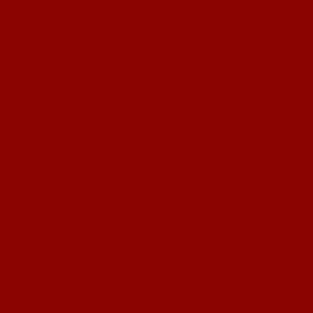
abzuhaken und nach vorne zu schauen. Am kommenden Wochenende sieht
es personell hoffentlich schon viel besser aus und einige der vielen Spieler
die heute schmerzlich vermisst wurden, werden sicher zurückkehren:
Kapitän Christoph Glaser (Arbeiten), Matteo Racioppa (Reise), Jens
Friedrich (Sperre), Ilhan Bayrak (Verletzung), Michael Künneken
(Verletzung), Moritz Mergen (Reise), Michael Petrak (Verletzung), Michael
Petry (Verletzung) und Mathias Bastian (Verletzung).
Eine solch große Zahl an Spielern ist eben doch nicht so einfach zu
ersetzen, zumal auch mit Dogan Serti und Joachim Blaum zwei Spieler,
absolut zu recht, derzeit im Kader der ersten Mannschaft gebunden sind, die
hier und da auch schon in der zweiten Mannschaft wertvolle Verstärkungen
waren. In der letzten Woche hatte ich an dieser Stelle noch die Hoffnung
geäußert, für das Spiel in Hechtsheim einige Spieler wieder zusätzlich an
Bord zu haben. Stattdessen verschärfte sich die Situation leider über die
vergangene Woche immer weiter.
Trotz dieser heute wirklich miserablen Vorstellung von Nummer eins bis
Nummer vierzehn dürfen wir jetzt nicht aufgeben: Wir haben 30 Punkte
geholt und noch vier Spiele stehen aus. Diese vier Spiele haben für uns
Endspielcharakter. Das Restprogramm ist schwer (Bretzenheim 12 (H),
Zornheim II (A), Bosnjak Mainz (H) und Udenheim/Sörgenloch (A)) und
einige Teams spielen, für mich ein unhaltbarer Zustand, derzeit mit vielen
Spielern ihrer ersten Mannschaft in ihrem zweiten Team. Dies ist möglich
geworden, da so manche erste Mannschaft schon abgestiegen ist, oder im
„Niemandsland“ einer höheren Klasse steht. Dieser Vorgang ist aus meiner
Sicht vollkommen unsportlich, aber leider zulässig. Wir müssen mit vier
Absteigern aus unserer Klasse rechnen und in den nächsten vier
Begegnungen alles dafür tun, am Ende auf dem rettenden Rang zwölf zu