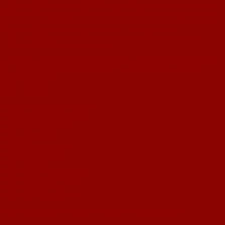
– 31. Mai 2008 findet ab 10:00 Uhr auf dem Sportplatz die Abnahme des
DFB- und Schnupper-Abzeichen statt. Danach folgen etliche Spieltage der
Jugend, ehe um 16:00 Uhr sich die Jedermänner zum 40. Jubiläum treffen.
Eventuell findet ein Relegationsspiel der 1. Mannschaft statt.
– 01. Juni 2008 findet das Ortsvereineturnier mit Beach Soccer statt
– 25.07.. 2008 Teilnahme am Weinfest.
Im Rahmen unserer Mitgliederversammlung wurden die Mitglieder, die dem
1. FC Nackenheim seit
25 Jahren die Treue
gehalten haben, geehrt:
Frau Anke Müller
Frau Elke Berg
Herr Jürgen Jertz
Für 40 Jahren wurden geehrt:
Frau Anne-Doris Marbe´-Sans
Frau Wilhema Brenner
Frau Lucia Lang
Frau Inge Seidel
Frau Anneliese Mauer
Frau Annemarie Jans
Frau Hella Binz
Frau Maria Elisabeth Ittstein
Herr Ronald Marbe´-Sans
Herr Reinhard Petry
Herr Friedel Autenheimer
v.l.n.r.: Fr. Ittstein, Fr. Jans, Fr. Seidel, Fr. Brenner, Fr. Mauer