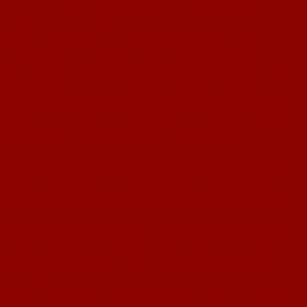
den Augen. "Ich bin bei solch engen Spielen ziemlich emotional", gab Loos
zu. "Meine Mannschaft hat sich heute mit dem Arbeitssieg das
Selbstvertrauen zurückgeholt."
Nach vielen Nackenschlägen in den vergangenen Partien hat sich die Loos-
Truppe pünktlich zum Saisonendspurt wieder aufgerappelt. Mit
kämpferischen Mitteln, Einsatz und dem nötigen Erfolgswillen hat sie sich
um fünf Punkte an Tabellenführer FSV Saulheim rangeschossen. Als Loos
von der 0:1-Niederlage des FSV hörte, sprudelte der PC-Trainer vor neuer
Motivation: "Der Angriff auf den FS V Saulheim ist eröffnet."
Weil der FCN den zweiten Tabellenplatz sicher hat, kann er sich doch noch
einmal auf die Meisterschaft konzentrieren. Um die Sensation zu schaffen,
muss er in Nierstein allerdings besser spielen als gegen den SV
Bingerbrück.
Gestern taten sich die Gastgeber vor allem in der ersten Halbzeit schwer.
Der SV präsentierte sich zwar ohne ein geordnetes Mittelfeld, verschob nur
wenig und ließ jegliches Spielsystem vermissen. Doch ständig war beim
Passspiel des FCN ein Binger-brücker Bein dazwischen. Das Resultat der
SV-Zerstörungstaktik: viele Fehlpässe und ein sehr unansehnliches Spiel.
FC-Kapitän Marcus Jans hatte nach sechs Minuten zwar die Latte getroffen.
Doch dessen Freistoß von der Mittellinie wurde nur gefährlich, weil SV-
Keeper Daniel Borgia die Flugbahn falsch berechnet hatte. Die Führung der
Gäste durch Pirat Akinci, der sich nach einem schönen Sololauf selbst
belohnte (10.), war neben zwei Pflieger-Chancen einer der wenigen
Höhepunkte.
Nach dem Wechsel versteiften sich die Gäste nur noch aufs Kontern, weil