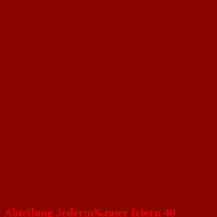
„
Kirmse erzählte, dass sich der VfR viel zu brav angestellt habe. „Der
Schiedsrichter hat viel durchlaufen lassen. Die Saulheimer haben daraufhin
aggressiver gespielt.“ Erst nach dem 1:3 seien die Niersteiner mutiger
geworden. „Es gab einige Phasen, in denen der FSV geschwommen ist. Wir
haben am Ende unsere Chancen aber nicht konsequent genutzt. Die Leistung
der Mannschaft war aber okay.“
Mit seinem ersten Saisontreffer besiegelte Birol Sekmenoglu die 0:2-
Niederlage des 1. FC Nackenheim bei der TSG Hechtsheim. „Er gibt
deshalb heute noch einen aus“, sagte TSG-Trainer Jasmin Sinanovic. Der
Coach war nicht nur wegen der drei Punkte gut drauf.
„Das taktische Verhalten hat gestimmt. Ich muss meiner Mannschaft heute
ein großes Kompliment machen.“ Begeistert war Jasmin Sinanovic vor
allem vom starken Stellungsspiel der Innenverteidiger Oliver Petri und
Selahattin Salik. „ Nackenheim hat es viel mit langen Bällen probiert, doch
die beiden Jungs haben hinten super gestanden.“
In der zweiten Halbzeit hätte die TSG aus Sicht ihres Trainers sogar noch
höher gewinnen müssen. „Alusan Masari und Birol Sekmenoglu standen
jeweils zweimal allein vor dem Torhüter.“
Abteilung Jederm‰nner feiern 40