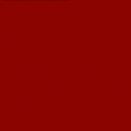
Unser heutiges Spiel gegen den Aufstiegsaspiranten SV Bretzenheim 12
ging verdient mit 0:1 verloren. Insgesamt haben wir uns teuer verkauft,
aber gegen die spielstarken und druckvollen Gäste nie eine echte Torchance
erarbeiten können.
Schon von Beginn des Spiels war Bretzenheim die bessere und offensivere
Mannschaft. Die erste Chance ergab sich nach rund einer Viertelstunde,
doch Peter Grub konnte sich nach einem Schuss aus rund 16m bereits zum
ersten Mal auszeichnen. Nur fünf Minuten später kam es erneut zu einer
gefährlichen Situation vor unserem Tor, doch Verteidiger Leber, Libero
Vieten und Torwart Grub konnten den Ball schlussendlich aus der
Gefahrenzone bugsieren.
Auch in der Folgezeit spielte im Wesentlichen nur der Gast. So kam
Bretzenheim in der 24. und 27. Spielminute zu zwei guten
Kopfballchancen. Während der erste Kopfstoß nur knapp über die Latte
strich, musste Peter Grub in der zweiten Situation mal wieder seine derzeit
herausragende Form unter Beweis stellen. Nur zwei Minuten später zwang
der herauseilende Vieten einen Stürmer der Gäste zu einem etwas verfrühten
Abschluss. Dennoch war auch in dieser Situation Torwart Grub wieder
schwer gefordert und er musste mit einem Hechtsprung nach vorne klären.
Schon zu diesem Zeitpunkt hätte der Gast führen können, ja eigentlich
müssen, doch mit viel Einsatz und etwas Glück stand es bis hierhin noch
immer 0:0.
Etwa zehn Minuten vor der Pause setzte sich Racioppa für unser Team am
linken Flügel durch. Aus etwa 28m suchte er den Abschluss und der Ball