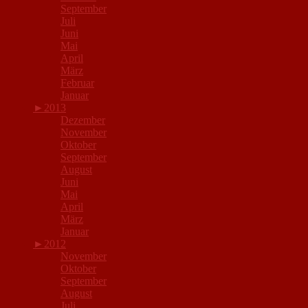
September
Juli
Juni
Mai
April
März
Februar
Januar
►
2013
Dezember
November
Oktober
September
August
Juni
Mai
April
März
Januar
►
2012
November
Oktober
September
August
Juli