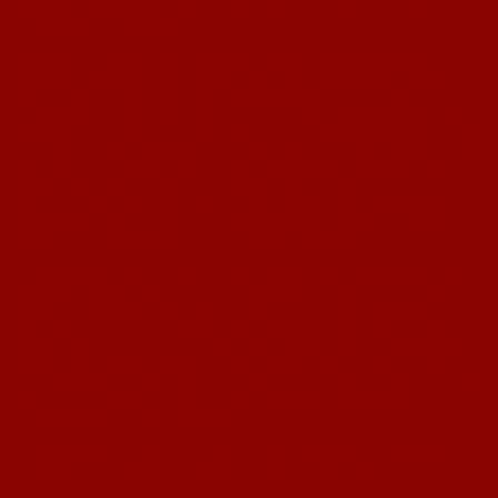
machte heute auch beste Einschussmöglichkeiten zu Nichte. So endete das
Spiel nach 90 Spielminuten mit 0:1.
Bretzenheim war heute der verdiente Sieger und einfach die bessere
Mannschaft. Dennoch kann man mit noch einem Quäntchen mehr Glück
auch zu einem 0:0 kommen. Dies wäre sicher nicht dem Spielverlauf
entsprechend gewesen, aber dennoch durchaus denkbar. Bretzenheim 12 ist
sicher keine Mannschaft, mit der wir uns auf Augenhöhe befinden und wenn
wir am Ende der Saison absteigen sollten – wovon ich nicht ausgehe, dann
wird dieses Spiel sicher keine Rolle bei der Ursachenforschung spielen. Aus
meiner Sicht wäre Bretzenheim 12 ein legitimer Aufsteiger und da kann
man mit 0:1 verlieren. Wir haben 90 Minuten gekämpft, waren aber nach
vorne einfach nicht gut genug. Die überragenden Spieler auf unserer Seite
waren heute Torwart Peter Grub und Verteidiger Stefan Afonso.
In der nächsten Woche müssen wir bei Zornheim II antreten. Der Gegner
unterlag an diesem Spieltag mit 3:0 gegen SNK Bosnjak Mainz und hat nur
einen Punkt mehr als unser Team. So kommt es zu einem regelrechten
Abstiegskrimi, bei dem es für uns ums Überleben geht. Ich hoffe, wir
können defensiv an die Leistung von heute anknüpfen und finden offensiv
wieder unsere Durchschlagskraft. Dann sind Punkte in Zornheim und ein
wichtiger Schritt im Abstiegskampf möglich. In Zornheim wird auch unser
Jens Friedrich wieder mit von der Partie sein, der seine überflüssige
Rotsperre dann komplett abgesessen hat.
1.FC Nackenheim: Grub, St. Afonso, Leber, Cernohorsky, Fassnacht,
Vieten, Racioppa, Glaser, Bettinger, D. Afonso, Spampinato