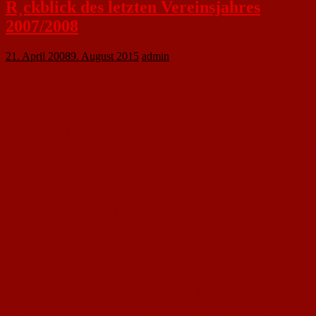
R¸ckblick des letzten Vereinsjahres
2007/2008
21. April 2008
9. August 2015
admin
ein knappes Jahr ist seit der letzten Generalversammlung vom 10.04.2007,
vergangen. Es war ein abwechslungsreiches und interessantes Jahr. Ich
möchte noch einmal mit ein paar Worten an unsere Vereinsaktivitäten im
Jahr 2007/2008 erinnern:
Es begann mit den Relegationsspielen um den Abstieg aus der Bezirksklasse
Nord. Die wurden in Essenheim 2:1 und zu Hause, vor 250 Zuschauern, 3:1
gegen Jugenheim gewonnen. Danach haben sich Michael Schwitalla, Dennis
Hassemer, Tim Pflieger, Marc Handrich, Kevin Gieseking dem Verein
angeschlossen und alle bisher eine hervorragende Saison gespielt.
Es folgte das Familienfest am 26.05.2007, mit Kinderolympiade,
Torschussmessanlage, Table Soccer, Human Table Soccer Anlage. Die
Durchführung lag in den Händen von Reinhard Weingärtner. Einen Tag
später, am 27.05.2007, fand das Ortsgemeindeturnier statt, das die
„Türkischen Sportfreunde“ erneut gewannen. An beiden Tagen war ein
guter Zuschauerzuspruch vorhanden und der Verein machte positiv auf sich
aufmerksam. An dieser Stelle auch ein ganz besonderer Dank an Sie liebe
Mitglieder, die Sie uns bei der Organisation tatkräftig unterstützt haben.
Am Weinfest waren wir auch wieder dabei, mein Dank gilt hier der Familie
Hassemer, die uns wieder Ihr Werkstattgelände zur Verfügung stellten und
natürlich unserem Jugendleiter, Wilfried Grub, der die Organisation
übernommen hatte.
Unter der Regie von Felix Hammer wurden wieder Oster-, Sommer- und