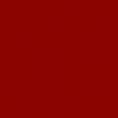
15:00
1. FC Nackenheim Mädchen gegen TSV Schott
Uhr
Mainz
16:30
1. FC Nackenheim B-Jugend gegen Laubenheim
Uhr
evt. Relegationsspiel der Aktiven
18:30
1. FC Nackenheim gegen 2. der Bezirksklasse
Uhr
Worms
16:00
Jedermänner-Treff zum 40-jährigen Jubiläum der
Uhr
Jedermänner
01.06.2008
10:00
Ortsvereine-Turnier auf Kleinfeld
Uhr
Mit Spiel-Kombination auf dem Beachvolleyball-
Platz.
Außerdem Attraktionen für die
Familienangehörigen
Spaßtag für die ganze Familie
Gespielt wird um den Wander- sowie
Platzierungspokale
Der Vorstand des 1. FC Nackenheim freut sich, seine Mitglieder, Gäste
sowie die vielen Freunde und Gönner, die hoffentlich zahlreich erscheinen
werden, auf das herzlichste zu begrüßen.
An allen Veranstaltungen ist für das leibliche Wohl bestens und ausreichend
gesorgt.
Sollte es wider Erwarten regnen, steht die große Halle zur Verfügung.