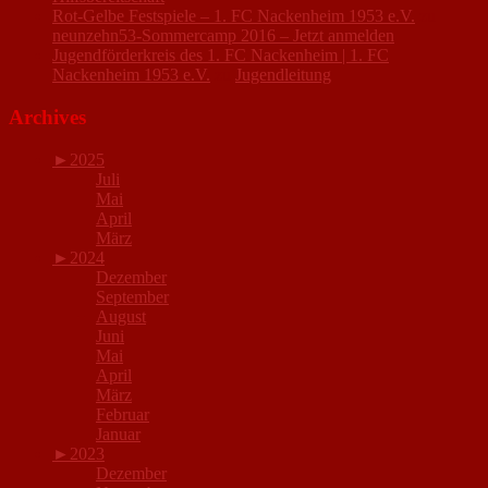
Rot-Gelbe Festspiele – 1. FC Nackenheim 1953 e.V.
zu
neunzehn53-Sommercamp 2016 – Jetzt anmelden
Jugendförderkreis des 1. FC Nackenheim | 1. FC
Nackenheim 1953 e.V.
zu
Jugendleitung
Archives
►
2025
Juli
Mai
April
März
►
2024
Dezember
September
August
Juni
Mai
April
März
Februar
Januar
►
2023
Dezember