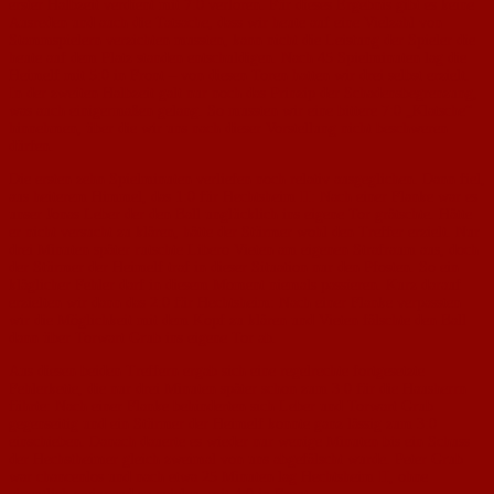
erster Halbzeit verdient mit 7:0 verloren. Für dieses Ergebnis gibt es keine
Ausreden und auch die Tatsache, dass wir heute auf eine Vielzahl von
Stammspielern verzichten mussten, kann nicht die Leistung der Spieler die
heute auf dem Platz standen entschuldigen. Nach 45 Spielminuten lag die
Heimelf mit 5:0 in Front – von diesen Toren hatten wir drei selbst erzielt.
In der zweiten Halbzeit galt nur noch das Prinzip der Schadensbegrenzung,
was auch einigermaßen gelang. So mussten wir eine bittere 7:0 „Klatsche“
hinnehmen, über die wir uns nach dieser Vorstellung nicht beschweren
dürfen.
Die ersten zehn Spielminuten verliefen noch relativ ausgeglichen. Dann fiel,
aus heiterem Himmel, das 1:0 für Hechtsheim II: Nach einer Flanke war es
unser Jonas Leber der den Ball unglücklich ins eigene Tor grätschte. Hätte
er nicht versucht zu klären, hätte der Stürmer wohl den Treffer erzielt. Nur
drei Minuten später rutschte Libero Vieten am eigenen Strafraum aus, doch
der Stürmer der Heimelf traf in dieser Situation nur den Pfosten. So ein
kläglicher Fehler darf in diesem Moment niemals passieren. Kurz darauf
erzielten wir dann das 2:0 für Hechtsheim: Nach einer Flanke verpassten
wir die Möglichkeit mit dem Kopf zu klären und Vieten fälschte den Ball
dann über Torwart Grub ins eigene Tor ab.
Aus diesen beiden Treffern ergab sich eine regelrechte fortgesetzte
Fehlerkette, die nur drei Minuten später schon zum 3:0 für die Hausherrn
führte: Nach einer Flanke behinderten sich Leber und Torwart Grub
gegenseitig und ein Stürmer der Heimelf konnte ganz lässig zum 3:0
einschieben. Danach dauerte es wieder nur wenige Minuten bis ein Schuss
der Hechstheimer gleich zweimal von uns abgefälscht wurde. Peter Grub
war chancenlos und nach etwa 25 Minuten lag Hechtsheim II, ohne