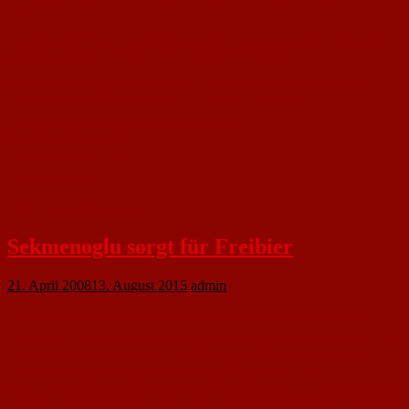
stehen.
Mein Dank gilt heute den Spielern der AH und der A-Jugend die uns heute
ausgeholfen haben. An ihnen hat es sicher nicht gelegen.
1.FC Nackenheim: Grub, St. Afonso, Leber, Cernohorsky, Fassnacht,
Vieten, Becker, Walter, Bettinger, D. Afonso, Spampinato
Auswechslungen: Kerz für Cernohorsky (50’)
Bos für D. Afonso (70’)
Bugla für Becker (75’)
Im Kader: Haag
Torschützen: Fehlanzeige
Sekmenoglu sorgt für Freibier
21. April 2008
13. August 2015
admin
TSG-Spieler schießt sein erstes Saisontor, da war der FCN geschlagen
Der FSV Saulheim hat den Vorsprung auf Verfolger 1. FC Nackenheim vier
Spieltage vor Schluss auf fünf Punkte ausgebaut. Die Mannschaft von
Trainer Axel Brummer gewann beim VfR Nierstein 3:2. VfR-
Abteilungsleiter Bruno Kirmse war nach der Partie voll des Lobes für den
Gegner. „Heute hat sich bei uns der neue Bezirksklassen-Meister vorgestellt.