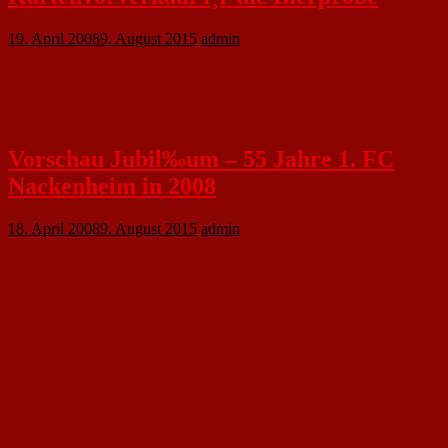
19. April 2008
9. August 2015
admin
Ab sofort können in dem Vereinsheim und bei allen Abteilungsleitern
Karten für die Bierprobe erworben werden. Die Bierprobe mit der Brauerei
Schmucker findet am 30.05.2208 im Rahmen der 55-jährigen
Jubiläumsfeierlichkeiten statt.
Vorschau Jubil‰um – 55 Jahre 1. FC
Nackenheim in 2008
18. April 2008
9. August 2015
admin
30.05.2008
19:00
Bierprobe mit der Privatbrauerei Schmucker in der
Uhr
Freitag Schulturnhalle. Eröffnung 18:00 Uhr,
Beginn 19:00 Uhr Vorverkauf im Vereinsheim und
bei den Abteilungsleitern
31.05.2008
10:00
DFB Fußball- und Schnupperabzeichen
–
Samstag Spielmobil
14:00
Flohmarkt mit Sportkleidungsverkauf
Uhr
14:00
1. FC Nackenheim E2-Jugend – Moguntia 1896
Uhr
Mainz