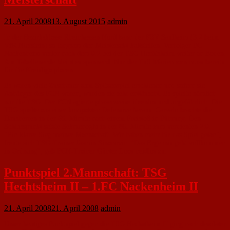
21. April 2008
13. August 2015
admin
In der Bezirksklasse Rheinhessen Nord kann der FSV Saulheim (3:2 beim
VfR Nierstein) so langsam den Meistersekt kaltstellen. Verfolger FC
Nackenheim verlor nach dem 0:2 bei der TSG Hechtsheim weiter an Boden.
Am Tabellenende bleibt es spannend. Nur der TuS Marienborn muss bereits
für die Kreisliga planen.
Es waren viele Zuschauer zum Spitzenspiel erschienen und sofern sie
Anhänger des FCN waren, wurden sie sehr enttäuscht. Es spielte nämlich
nur die TSG. Der FCN agierte phasenweise ideenlos und ungefährlich. Die
TSG spielte aus einer kompakten Defensive heraus. Carvalo brachte die
Hausherren in der 65. Minute nach einem Freistoß in Führung. Den
Schlusspunkt setzte Sekmenoglu in der 86. Minute zum verdienten 2:0.
"Ein klarer Sieg meiner Mannschaft. Wir haben mehr für das Spiel getan",
freute sich TSG-Trainer Jasmin Sinanovic. "Das Ergebnis geht vollkommen
in Ordnung", gab FCN-Trainer Günter Loos neidlos zu.
Punktspiel 2.Mannschaft: TSG
Hechtsheim II – 1.FC Nackenheim II
21. April 2008
21. April 2008
admin
Unser heutiges Punktspiel gegen die TSG Hechstheim II ging nach desolater