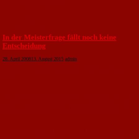
Auswechslungen: Mergen für Vieten (52’)
Haag für Cernohorsky (68’)
Im Kader: Walter
Torschützen: Fehlanzeige
In der Meisterfrage fällt noch keine
Entscheidung
28. April 2008
13. August 2015
admin
Kellerkind Fiam Italia ärgert Bezirksklassen-Tabellenführer FSV
Saulheim/1. FC Nackenheim nach Sieg gegen Bingerbrück mindestens
Zweiter
In der Fußball-Bezirksklasse Rheinhessen Nord ist die Meisterfrage vertagt.
Tabellenführer FSV Saulheim unterlag überraschend gegen Fiam Italia.
Verfolger 1. FC Nackenheim ist nach dem Sieg gegen SV Bingerbrück
mindestens Zweiter und kann schon für die Relegationsspiele planen
Der FCN wirkte im ersten Durchgang sehr verkrampft. In der zehnten
Minute ging der SVB überraschend, aber nicht unverdient in Führung. Nach