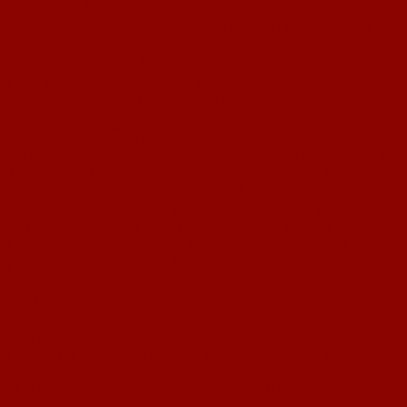
eigentlich zwingend zu spielen, mit 4:0 in Front.
Nach dieser unglaublichen Phase von rund fünfzehn Minuten in der wir
etwa nur zehn Prozent unserer Zweikämpfe gewannen und drei Eigentore
erzielt hatten, fingen wir uns ein wenig und hatten durch Jörg Becker und
Andreas Bettinger zwei gute Chancen zum Anschluss. Während Bettinger
knapp den Ball verpasste, wurde Beckers Aktion auf der Torlinie gestoppt.
So blieb es vorerst beim 4:0 für die TSG Hechtsheim II.
In der 40. Spielminute kam es dann im Mittelfeld zu einem Ballverlust,
doch anstatt nachzusetzen konzentrierten sich einige unserer Spieler leider
mal wieder überwiegend auf den verbalen Bereich. So gelangte der Ball fast
ungehindert an unseren Strafraum. Dort verpassten wir dann die Chance den
Gegner am Schuss zu hindern und Hechtsheim erzielte das 5:0.
Sicher war auch etwas Pech in dieser ersten Halbzeit dabei, doch man
braucht nicht nach Ausflüchten zu suchen: Wir haben uns bis dorthin desolat
präsentiert und ein katastrophales Spiel abgeliefert. Hechtsheim führte 5:0
und trotz des Spielverlaufs und unserer Leistung hätte es auch 5:2 stehen
können. Dies zeigt eindeutig, dass wir es heute nicht mit einer
„Übermannschaft“ zu tun hatten. Nicht Hechtsheim hatte sich diese 5:0
Führung erarbeitet, sondern wir hatten ihnen die Arbeit abgenommen.
In der zweiten Halbzeit, so analysierten wir in der Halbzeitpause, galt es
nun für jeden einzelnen Spieler zu versuchen, endlich in Zweikämpfe zu
kommen und diese auch zu gewinnen. Nach 50 Spielminuten kam der A-
Jugendliche Christian Kerz für Steffen Cernohorsky. Nach vorne erspielten
wir uns in der gesamten zweiten Hälfte eigentlich keine Torchancen mehr.
Unser Fokus lag nun auf der Vermeidung eines noch höheren Debakels. Das