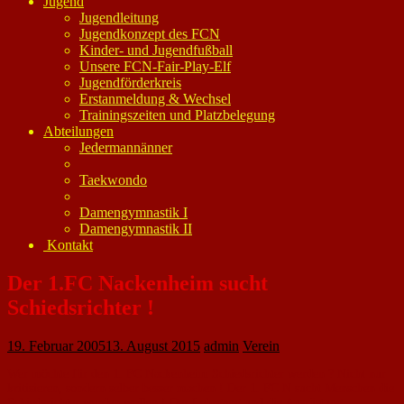
Jugend
Jugendleitung
Jugendkonzept des FCN
Kinder- und Jugendfußball
Unsere FCN-Fair-Play-Elf
Jugendförderkreis
Erstanmeldung & Wechsel
Trainingszeiten und Platzbelegung
Abteilungen
Jedermannänner
Taekwondo
Damengymnastik I
Damengymnastik II
Kontakt
Der 1.FC Nackenheim sucht
Schiedsrichter !
19. Februar 2005
13. August 2015
admin
Verein
Wer möchte für den 1. FC Nackenheim Schiedsrichter werden ? Nicht nur
kritisieren, sondern selber besser machen ! Der 1. FC N sucht Menschen die
Schiedsrichter werden wollen ! Der Lehrgang und die Ausrüstung