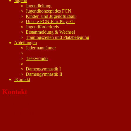
Jugend
Jugendleitung
Jugendkonzept des FCN
Kinder- und Jugendfußball
Unsere FCN-Fair-Play-Elf
Jugendförderkreis
Erstanmeldung & Wechsel
Trainingszeiten und Platzbelegung
Abteilungen
Jedermannänner
Taekwondo
Damengymnastik I
Damengymnastik II
Kontakt
Kontakt
1.FC Nackenheim
Pommardstraße 19
55299 Nackenheim
Kontaktformular: