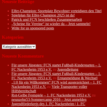
Neueste Beiträge
Elfer-Champion: Sportplatz Bewohner verteidigen den Titel
Spielplan für Elfer-Champion 2025 ist da!
Patrick und FCN beschließen Zusammenarbeit
„Scheine für Vereine“ ist wieder da – Jetzt sammeln!
Write for us sponsored posts
Kategorien
Kategorien
Neueste Kommentare
Für unsere Jüngsten: FCN startet Fußball-Kindergarten – 1.
FC Nackenheim 1953 e.V.
zu
Jugendleitung
Für unsere Jüngsten: FCN startet Fußball-Kindergarten – 1.
FC Nackenheim 1953 e.V.
zu
Erstanmeldung & Wechsel
„1:0 für ein Willkommen“ FCN wird ausgezeichnet – 1. FC
Nackenheim 1953 e.V.
zu
Viele Transporter voller
Hilfsbereitschaft
Rot-Gelbe Festspiele – 1. FC Nackenheim 1953 e.V.
zu
neunzehn53-Sommercamp 2016 – Jetzt anmelden
Jugendförderkreis des 1. FC Nackenheim | 1. FC