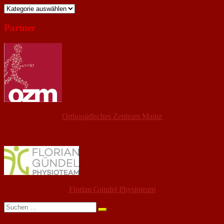
Kategorien
Partner
Orthopädisches Zentrum Mainz
Florian Gündel Physioteam
Suchen
nach: