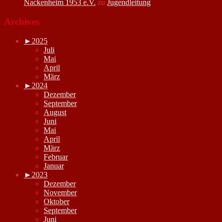
Nackenheim 1953 e.V.
zu
Jugendleitung
Archives
►
2025
Juli
Mai
April
März
►
2024
Dezember
September
August
Juni
Mai
April
März
Februar
Januar
►
2023
Dezember
November
Oktober
September
Juni