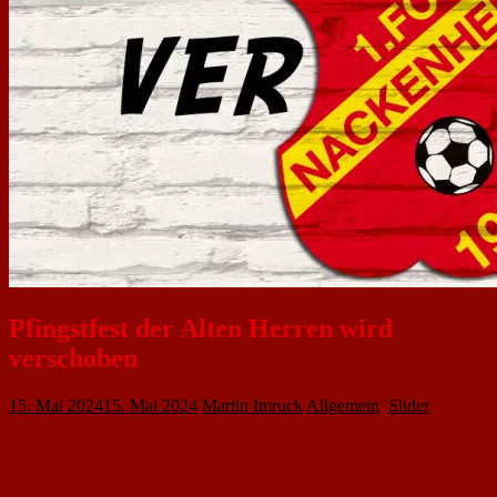
Pfingstfest der Alten Herren wird
verschoben
15. Mai 2024
15. Mai 2024
Martin Imruck
Allgemein
,
Slider
Seit der Sanierung unseres Ortsmittelpunktes steht der Weinpavillon den
Vereinen im Ort zur Verfügung, in Eigenregie Veranstaltung zur Förderung
der Zusammenkunft und Geselligkeit in unserem schönen Ort
durchzuführen. Diese Gelegenheit möchten die Alten Herren des 1. FC