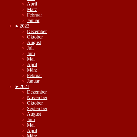
April
März
Februar
Januar
►
2022
Dezember
Oktober
August
Juli
Juni
Mai
April
März
Februar
Januar
►
2021
Dezember
November
Oktober
September
August
Juni
Mai
April
März