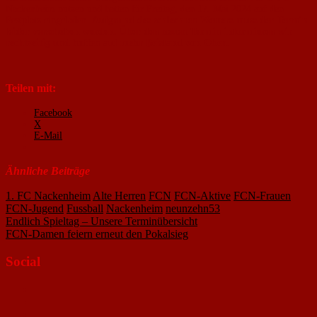
Nackenheim nutzen und hatten für Freitag, den 17. Mai 2024 auf den
Festplatz eingeladen.
Aufgrund des schlechten Wetters muss der Termin
leider verschoben werden. Über den neuen Termin informieren wir
rechtzeitig und hoffen auf mehr Beistand von Oben.
Teilen mit:
Facebook
X
E-Mail
Ähnliche Beiträge
1. FC Nackenheim
Alte Herren
FCN
FCN-Aktive
FCN-Frauen
FCN-Jugend
Fussball
Nackenheim
neunzehn53
Beitragsnavigation
Endlich Spieltag – Unsere Terminübersicht
FCN-Damen feiern erneut den Pokalsieg
Social
Profil
von
Profil
1FcNackenheim
von
Profil