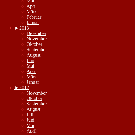
Mai
April
März
Februar
Januar
►
2013
Dezember
November
Oktober
September
August
Juni
Mai
April
März
Januar
►
2012
November
Oktober
September
August
Juli
Juni
Mai
April