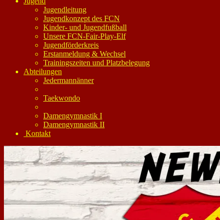
Jugend
Jugendleitung
Jugendkonzept des FCN
Kinder- und Jugendfußball
Unsere FCN-Fair-Play-Elf
Jugendförderkreis
Erstanmeldung & Wechsel
Trainingszeiten und Platzbelegung
Abteilungen
Jedermannänner
Taekwondo
Damengymnastik I
Damengymnastik II
Kontakt