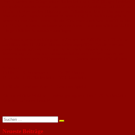
Feierlichkeiten der Ortsgemeinde Nackenheim zum 1250-jährigen Bestehen
ein großes Sportwochenende aus. Los geht es am Samstag (9. Juli 2022) ab
11 Uhr mit einer großen Hüpfburg und Fußballdarts. Um 12 Uhr startet das
erste von zwei Jugend-Turnieren an diesem Tag. Am Nachmittag geht es
weiter mit den Alten Herren, die ein Blitzturnier ausrichten. Anpfiff ist hier
um 17 Uhr. Im Anschluss lassen wir den Abend – voraussichtlich ab 20 Uhr
– in gemütlicher Atmosphäre ausklingen.
Der Sonntag steht ebenfalls ganz im Zeichen des Fußballs. Um 13 Uhr wird
das Blitzturnier für Aktive Mannschaften angepfiffen. Für die erste und
zweite Mannschaft des 1. FC sind es die ersten Testspiele in der
Vorbereitung. Zu Gast sind die Mannschaften vom TV 1817 Mainz und
unsere Nachbarn vom VfB Bodenheim II. Gespielt werden 2×30 Minuten.
Spielplan:
13 Uhr: 1. FC Nackenheim II – TV 1817 Mainz
14.15 Uhr: 1. FC Nackenheim – VfB Bodenheim II
15.30 Uhr: Gewinner Spiel 1 – Gewinner Spiel 2
Für das leibliche Wohl wird bestens gesorgt sein. Der 1. FC Nackenheim
freut sich auf euren Besuch!
Suchen
nach:
Neueste Beiträge