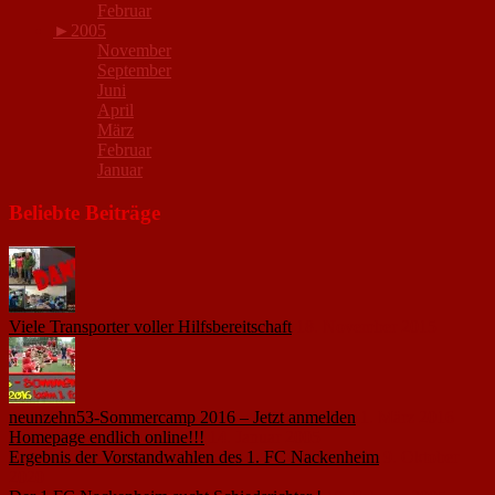
Februar
►
2005
November
September
Juni
April
März
Februar
Januar
Beliebte Beiträge
Viele Transporter voller Hilfsbereitschaft
18. November 2015
neunzehn53-Sommercamp 2016 – Jetzt anmelden
1. März 2016
Homepage endlich online!!!
14. Januar 2005
Ergebnis der Vorstandwahlen des 1. FC Nackenheim
9. Oktober
2020