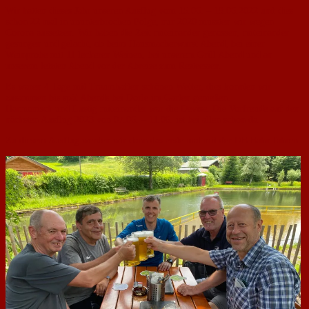
Wir hatten dieses Jahr unseren Ausflug vom 15.06. – 19.06.2022 und dies
schon 22 mal in ununterbrochen Folge, nur 2020 mussten wir wegen
Corona aussetzen. Wir haben die Zeit miteinander genossen, miteinander
gesungen und gelacht, ob beim Hausmacherwurst Abend, bei einer
Weinprobe mit 11 leckeren Weinen, bei unserem Grill Abend und an
unserem letzten Abend vor der Abreise zum Resteessen.
Es waren 4 Tage mit Traumhaften schönen Wetter, dies konnten wir
zusammen bis spät Abends bei Dorle im Garten genießen.
Harmonisch und Lustig miteinander war die Devise. Die Vorfreude auf den
nächsten Ausflug 2023 von 07.06. – 11.06. ist bei allen schon da.
Zu diesem Ausflug werden wir dann das erste mal mit der DB Bahn fahren.