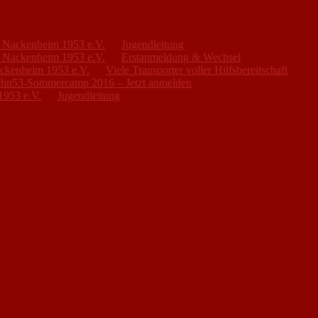
FC Nackenheim 1953 e.V.
zu
Jugendleitung
FC Nackenheim 1953 e.V.
zu
Erstanmeldung & Wechsel
ackenheim 1953 e.V.
zu
Viele Transporter voller Hilfsbereitschaft
hn53-Sommercamp 2016 – Jetzt anmelden
1953 e.V.
zu
Jugendleitung