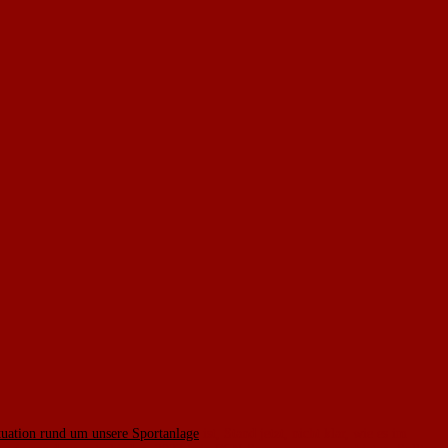
ituation rund um unsere Sportanlage
ist, Stand jetzt, nicht klar, wie es im