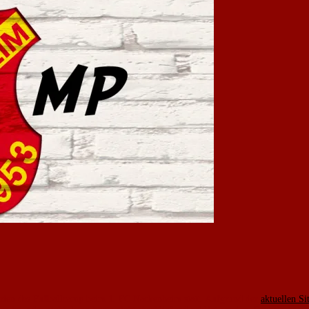
rferien das Fußballcamp beim 1. FC Nackenheim statt. Aufgrund der
aktuellen S