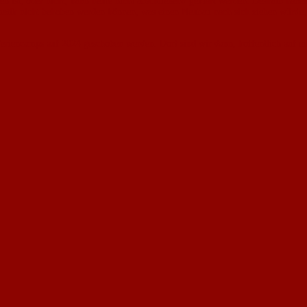
n ist, oder nicht, kann heute nicht abschließend geklärt werden. Deshalb ha
ematik nicht behoben werden können, was einen Neubau nach sich ziehen würde,
Feriencamps auf 2024 geschoben werden. Dort sind wir dann, hoffentlich auf ei