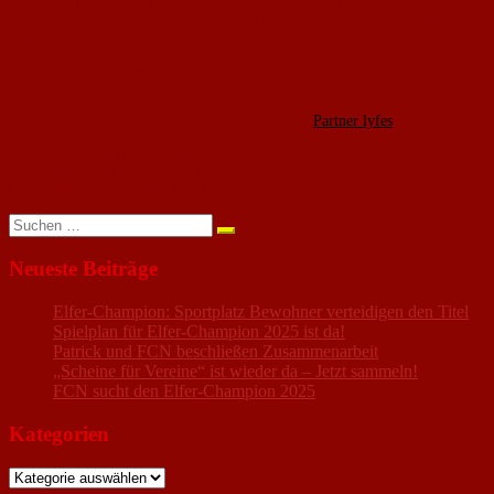
Sommer aussehen wird. Ob die versprochene Sanierung bis dahin abgeschlosse
sich die anstehenden Arbeiten auf der Sportanlage verzögern oder die Probl
Risiko eingehen oder für ein großes Durcheinander sorgen.
Aufgrund dieser Unsicherheiten muss die nächste Ausgabe unseres beliebten 
Juli 2024) für euch da.
Alternative Camp-Angebote gibt es bei unserem
Partner lyfes
Wir freuen uns auf eure Teilnahme in 2024
Eure Jugendabteilung des FCN
i.A. Jugendleiter Martin Imruck
Suchen
nach:
Neueste Beiträge
Elfer-Champion: Sportplatz Bewohner verteidigen den Titel
Spielplan für Elfer-Champion 2025 ist da!
Patrick und FCN beschließen Zusammenarbeit
„Scheine für Vereine“ ist wieder da – Jetzt sammeln!
FCN sucht den Elfer-Champion 2025
Kategorien
Kategorien