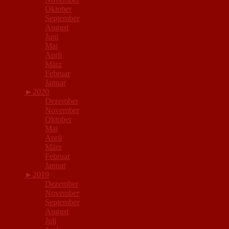
Oktober
September
August
Juni
Mai
April
März
Februar
Januar
►
2020
Dezember
November
Oktober
Mai
April
März
Februar
Januar
►
2019
Dezember
November
September
August
Juli