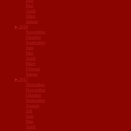
Juni
Mai
April
März
Januar
►
2018
November
Oktober
September
Juni
Mai
April
März
Februar
Januar
►
2017
Dezember
November
Oktober
September
August
Juli
Juni
Mai
April