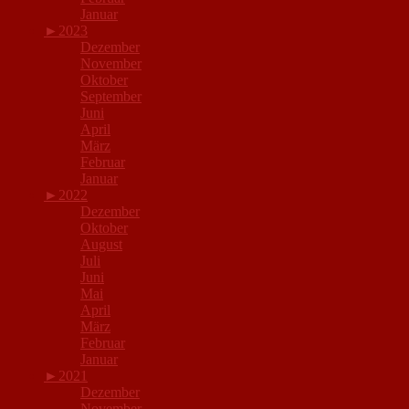
Januar
►
2023
Dezember
November
Oktober
September
Juni
April
März
Februar
Januar
►
2022
Dezember
Oktober
August
Juli
Juni
Mai
April
März
Februar
Januar
►
2021
Dezember
November