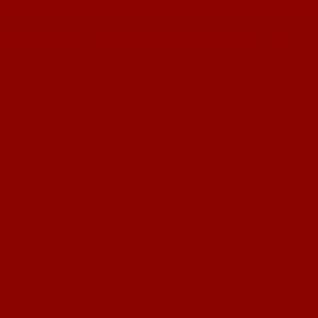
ben wir uns dazu entschieden, 2023 kein FCN-Sommercamp anzubieten. Sollten
 können wir den Sportplatz nicht wie gewohnt nutzen und wollen daher kein
nem neu verlegten Untergrund, wieder in der ersten Ferienwoche (15.-19.