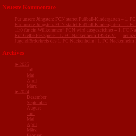
Neueste Kommentare
Für unsere Jüngsten: FCN startet Fußball-Kindergarten – 1. 
Für unsere Jüngsten: FCN startet Fußball-Kindergarten – 1. 
„1:0 für ein Willkommen“ FCN wird ausgezeichnet – 1. FC N
Rot-Gelbe Festspiele – 1. FC Nackenheim 1953 e.V.
zu
neunze
Jugendförderkreis des 1. FC Nackenheim | 1. FC Nackenheim 
Archives
►
2025
Juli
Mai
April
März
►
2024
Dezember
September
August
Juni
Mai
April
März
Februar