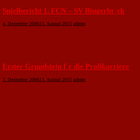
Spielbericht 1. FCN – SV Bingerbr¸ck
4. Dezember 2006
13. August 2015
admin
FC Nackenheim – SV Bingerbrück 1:0 (0:0). – Beide Mannschaften schenkten
zeigte jedoch in Unterzahl eine tolle Moral. In der 55. Minute wurden die G
Minute sah der Bingerbrücker Wente ebenfalls die Rote Karte, zudem versagte
Erster Grundstein f¸r die Profikarriere
3. Dezember 2006
13. August 2015
admin
Kevin Handrick vom 1. FC Nackenheim in Südwest-Auswahl berufen
Es ist kalt, es ist dunkel
Fußball­platz hell, wenn
Unter den gut gegen die K
Schon seit geraumer Zeit 
belohnt. „Die Mannschaft 
Anteil an diesem Erfolg h
auf dem Fußballplatz anzut
von seinem Vater, der ihn 
weiß, was ihn während de