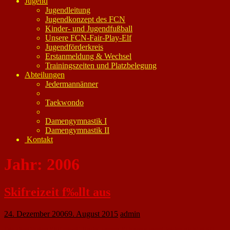
Jugend
Jugendleitung
Jugendkonzept des FCN
Kinder- und Jugendfußball
Unsere FCN-Fair-Play-Elf
Jugendförderkreis
Erstanmeldung & Wechsel
Trainingszeiten und Platzbelegung
Abteilungen
Jedermannänner
Taekwondo
Damengymnastik I
Damengymnastik II
Kontakt
Jahr:
2006
Skifreizeit f‰llt aus
24. Dezember 2006
9. August 2015
admin
Die diesjährige Skifreizeit findet wegen Schneemangel leider nicht statt!