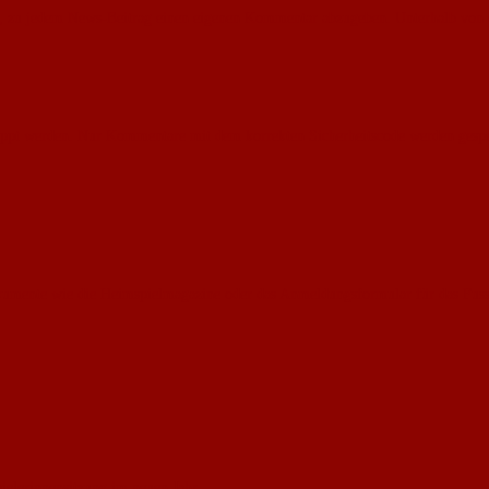
h, zu jedem News-Beitrag einen eigenen Kommentar abzugeben. Unterhalb von 
pt werden. Nur Kommentare mit dem korrekten Sicherheitscode werden gespei
kumente wie die Heimspielmagazine oder das Anmeldungsformular für das Fu
ielerinnensitzung im neuen Jahr.