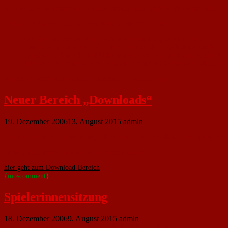
Eine weitere Neuerung wurde in die Homepage integriert. Es ist nun möglic
Folgende Punkte solltet Ihr beim Kommentieren beachten:
Der Kommentar wird erst nach meiner Sichtung veröffentlicht
Bitte bezieht euch beim Kommentieren auf den Inhalt des Artikels
Persönliche Angriffe und Beleidigungen werden nicht veröffentlicht
Um Spam-Kommentare zu verhindern muss ein Sicherheitscode abgetip
Ansonsten wünsche ich viel Spaß beim Kommentieren!!!
Neuer Bereich „Downloads“
19. Dezember 2006
13. August 2015
admin
Ab heute steht auf der Homepage der Bereich Downloads zur Verfügung. Do
Weitere interessante Dateien werden noch folgen.
hier geht zum Download-Bereich
{moscomment}
Spielerinnensitzung
18. Dezember 2006
9. August 2015
admin
Am 12.01.2007 treffen sich die Mädels der U16 im Vereinsheim zur ersten Sp