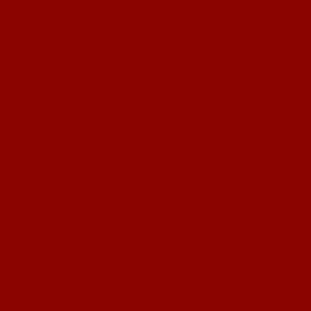
 sich nichts, Chancen blieben aber Mangelware. In der 40. Minute sah der Na
astgeber für ihre Bemühungen belohnt. Christian Weihrauch reagierte nach einem
 der Schiedsrichter einem regulären Treffer der Gäste die Anerkennung.
, aber was die Fußballprofis nicht stören darf, muss auch für die angehenden Fuß
 sich dienstags und donnerstags die C-Jugend des 1. FC Nackenheim am Abend 
älte gerüs-teten Spielern trainiert auch Kevin Handrick, einziger Spieler aus
spielen Lena Paul und Birte Richter in der weiblichen U15-Auswahl des Südwes
spielt einen richtig guten Fußball und ist unter unseren zwölf Jugendmannschaf
at Kevin, der als „Nummer 10" für die Kreativität im Mittelfeld sorgt. Schon s
reffen. „Ich spiele jeden Tag – schon immer", erzählt er und fügt an, dass es e
von klein auf trainierte und auch heute noch das Training in der C-Jugend leite
s Lehrgangs in Edenkoben (29. November bis 1. De-zember) erwartet: „Die An