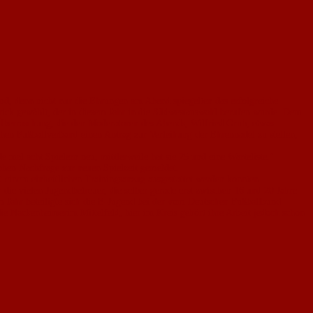
nd, denn nicht nur die Ehrungen am Abend spiegelten das erfolgreiche
rick gewählt, der in diesem Jahr in die Südwestauswahl berufen wurde. Dem
e Überraschung, die den Moderatoren des Abends, Wilfried Grub, etwas
chen Fußballverband einen Antrag zur Verleihung der Ehrennadel zu stellen,
mal acht Spielern neu, mittlerweile hat sie 25 und eine Warteliste."
ohen Nachfrage zur neuen Spielzeit gemeldet.
t einem einheitlichen Trainingsanzug ausgestattet werden konnten.
 die vielen Jugendbetreuer, die selber gerade erst zwischen 16 und 20 Jahre
m Jahr beteiligte sich die E-Jugend bei der vom Deutschen Fußballbund
 Nackenheimerim Mittelfeld, hier im Kreis gehört ihre Arbeit jedoch schon