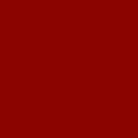
ckenheimer Bayrak aus unerfindlichen Gründen die Rote Karte. Der FCN
 Janz-Freistoß am schnellsten und staubte zum Tor des Tages ab. In der 85.
ballstars unwichtig sein. Daher strahlt das Flut­licht auf dem Nackenheimer
zum Training versammelt.
 ihren Reihen, der bislang in den Kader der Südwest-Auswahl berufen wurde.
tdeutschen Fußballverbandes, jetzt wurde auch die Arbeit mit der C-Jugend
ten die mit Abstand spielstärkste", so Jugendleiter Wlfried Grub. Großen
eit 1999 spielt er in Nackenheim, ist jedoch nicht nur während des Trainings
inen anderen Sport für ihn nie gegeben habe. Begleitet wurde er all die Jahre
t. Für den 13-jährigen Realschüler ist es schon die zweite Nominierung, er
forderungen sind höher, man verlangt drei Tage höchstes Tempo und volle