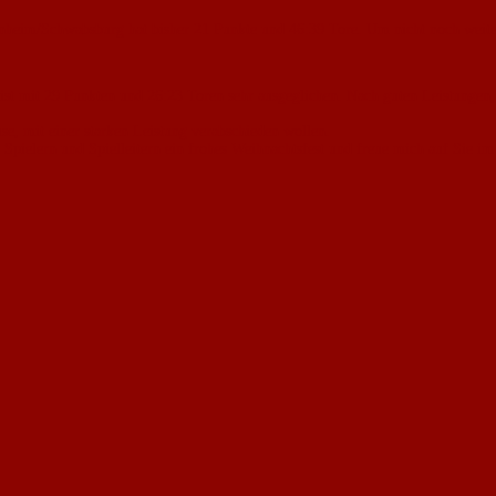
nheim/Schwabsburg hat bisher 21 Punkte und 46:39 Tore. Um nicht noch weiter 
st mit 29 Punkten und 26:23 Toren sehr ausgeglichen. Nach guten Leistungen, zu
se, mit einer starken Leistung verabschieden wollen.
Spielern und Spielleitern ein frohes Weihnachtsfest und freue mich auf Sie im