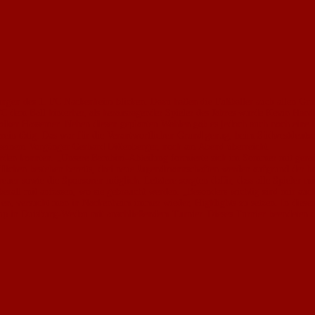
lungen des 1. FC Nackenheim blicken. Dazu hatten die Fußballer auch allen Gru
C dem Ball hinterher, als herausragender Spieler des Jahres wurde Kevin Hand
in Volker Hassemer. Neben diesen geplanten Wahlen gab es jedoch auch noch ein
Verein tätig. Das war für die Verantwortlichen Grund genug, beim Südwestdeuts
einem Vorgänger Gerhard Dittenberger, noch am Abend überreicht.
werden konnten. „Unsere Bambini-Abteilung formierte sich im Sommer mit gerade 
lichen bestehen bereits, drei neue Jugendmannschaften werden aufgrund der h
euer sowie die Sponsoren möglich. Letztere sorgten dafür, dass alle Spieler mi
berall mit anfassen, wo sie gebraucht werden. „Besonders wichtig sind mir auch
rden, versucht man in Nackenheim immer wieder, Highlights zu setzen. In diese
in Duisburg-Wedau mit anschließendem Turnier. Dieses Turnier beendeten die