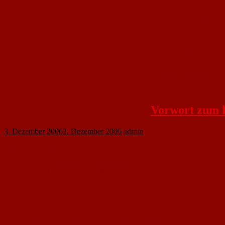
Konzentra­tion." Was pass
bis in die Bundesliga sch
wie sieht das der Nackenhe
Ausbildung erhalten", so 
Die lokale Zeitung
Unabhängiges Monatsmagazin 
Mz-Laubenheim, VG Bodenhe
Niesrtein, Mommenheim
12/2006
Vorwort zum 
3. Dezember 2006
3. Dezember 2006
admin
Hallo Nackenheimer Fußballfreunde,
am letzten Heimspiel vor der Winterpause trifft unsere 2. Mannschaft am 1
1. Mannschaft um 14:30 Uhr auf die SV Bingerbrück.
Liebe Gäste, seid herzlich willkommen auf dem Sportgelände des 1. FC Nacke
Wir wünschen den Spielen einen spannenden und trotzdem fairen Verlauf.
Liebe Fans, aus beiden Lagern, verhaltet Euch fair gegenüber den Spielern d
wir alle zusammen Spaß an unserem geliebten Sport haben.