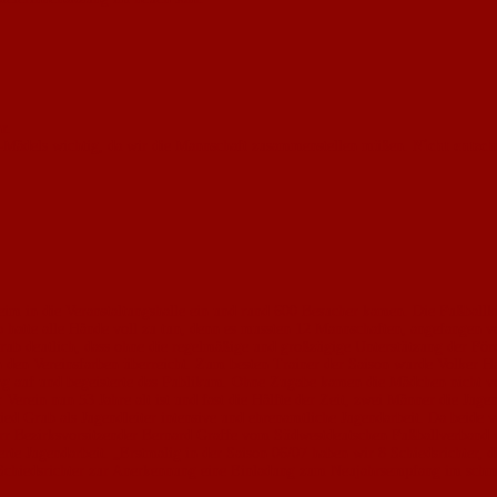
r.
6-Mädels wichtig, da wir die Mannschaft zusammenstellen müßen.
Nicht entsch
eim in die Veranstaltungshalle ein und rund 600 Besucher kamen. Die Fußballk
 hatte alle Hände voll zu tun, denn es mussten 12 Mannschaften, angefangen 
rub deutlich, dass ohne die regelmäßige und großzügige Unterstützung der För
in den Vereinsfarben überreicht. Zum besten Trainer der Saison wurde Volker H
ing auf und begeisterte das Publikum. Ohne Zugabe kamen die Mädchen nicht v
Verein nun 53 Jahre alt ist und fast die Hälfte der Zeit, zwei Männer die Jugen
ed Grub als Jugendleiter intensive und ehrenamtliche Jugendarbeit. Da beide
rr Bezirksvorsitzender Bernard Graffe vom Südwestdeutschen Fußballverband 
e Jugendarbeit. „Erstmalig in der Saison 06/07 haben wir 8 Schiedsrichter, die
ie Schiedsrichter zur Anerkennung eine Einladung zum Neujahrsempfang im sch