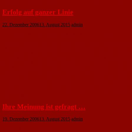
Erfolg auf ganzer Linie
22. Dezember 2006
13. August 2015
admin
1. FC Nackenheim blickt auf ein erfolgreiches Sportjahr zurück
In zufriedene Gesichter konnte man bei der Weihnachtsfeier der Jugendabtei
Sportjahr wider. Über zweihundert Kinder und Jugendli¬che laufen beim 1. F
erfolgreichsten Spieler folgte der Trainer des Jahres, hier wählte der Vere
überrumpelte. Seit zehn Jahren ist Grub als ehrenamtlicher Jugendleiter im 
der auch genehmigt wurde. So bekam er diese Anerkennung, gemeinsam mit s
Wichtiger sind Wilfried Grub aber die Erfolge, die in diesem Jahr erreicht 
DerZulauf in Nackenheim ist riesig. 13 Mannschaften aus Kindern und Jugend
All diese Erfolge wären jedoch nicht ohne die ehrenamtlichen Helfer und Betr
Herausragend sind auch die Eltern, die sich als Fahrer engagieren und sonst ü
alt sind. Damit die Kinder auch abseits des Trainings bei Laune gehalten we
ausgeschriebenen „WM Club 2006"-Aktion und gewann ein Jugendfußballcamp 
lange zur Spitze
Ihre Meinung ist gefragt …
19. Dezember 2006
13. August 2015
admin
… geben sie Ihren Senf dazu!!!