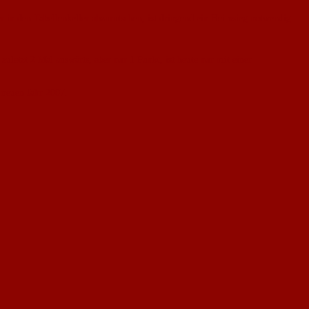
in den Tabellenkeller abzurutschen, ist dringend ein Heimsieg notwendig.
letzt 2 Mal auswärts, aber nur 1 Punkt, ist heute nur mit einer
 neuen Jahr 2007.