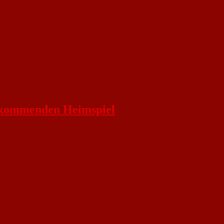
iert, wenn die Konzen­tration abschweift, ist ihm auch be­kannt: „Wenn wir Qu
affen will. „Ich würde gerne Fußballprofi werden, aber da muss man richtig k
imer Jugend(leiter) ? „Oberstes Ziel ist, dass die Kids ein gutes Sozialverhalte
Wilfried Grub, krs
für
im,
kommenden Heimspiel
7. Spieltag, Sonntag, 03.12.2006 gegen 12:30 Uhr, auf die SG Oppenheim/Schw
nheim. Das gleiche gilt auch für die Spielleiter der heutigen Begegnungen.
en gegnerischen Vereinen sowie auch der eigenen Mannschaft. Lasst die Schiedsr