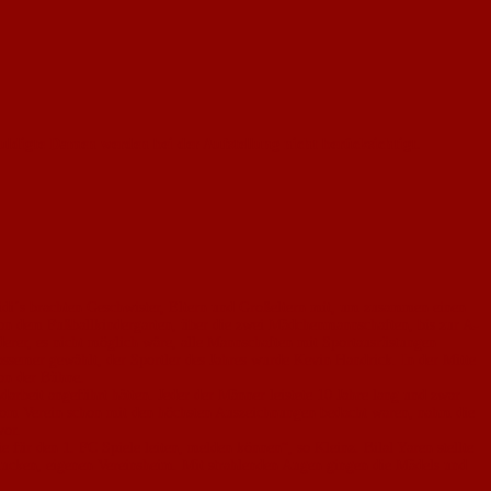
uldigte Damen werden bei der Aufstellung nicht berücksichtigt.
idi´s brachten Geschwister, Eltern und Großeltern mit, um zusammen einen
von dem Fußballkindergarten, über die zwei Mädchenmannschaften, bis zur A-
derer, es nicht möglich wäre, alle Mannschaften mit Sportausrüstungen
assemer gewählt, der Sportler des Jahres wurde Kevin Handrick. In der Mitte
on der Bühne.
darbeit angeführt hätten. Jeder der Männer leistete 10 Jahre lang und zwar
 vom Verein schon mit den höchsten Auszeichnungen bedacht waren, nahm die
vor.
 für den 1. FC Spiele leiten, melden können“, so Kleinz. Bilal Yaren stellte
mucken, eigenen Vereinsheim. Mit strahlenden Augen gingen die Mädels und