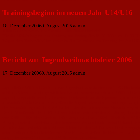
Trainingsbeginn im neuen Jahr U14/U16
18. Dezember 2006
9. August 2015
admin
Alles Gute im neuen Jahr für alle Leser dieser Nachricht.
Für die Mädels beginnt das Training am Freitag den 05.01.2007 um 17:00 Uh
Wegen dem Verbandshallenturnier ist die Teilnahme am Training für die U1
Bericht zur Jugendweihnachtsfeier 2006
17. Dezember 2006
9. August 2015
admin
Jugendleiter Wilfried Grub lud zur Jugendweihnachtsfeier des 1. FC Nackenh
schönen Abend und ein gemütliches Beisammensein zu erleben. Wilfried Grub
Jugend, vorgestellt werden. In seiner Dankesrede an die Sponsoren, machte G
auszustatten. Als Geschenk erhielten die Jugendlichen einen Trainingsanzug 
der Veranstaltung trat das CVE-Ballet unter der Leitung von Manuela Heym
Der 1. Vorsitzende des 1. FC Werner Kleinz berichtete den Zuhörern, dass der 
von 1986 – 1996 Herr Gerhard Dittenberger und von 1996 – 2006 Herr Wilfri
Ehrung sowie die Verleihung der bronzenen Verbandsnadel nebst Urkunde He
Zum Schluss bedankte sich Werner Kleinz bei den 23 Trainern für die engagiert
seine Kollegen Schiedsrichter vor. Von Kleinz erhielten die Betreuer und d
Jungs, im neuen Outfit, nach 2 ½ Stunden nach Hause.