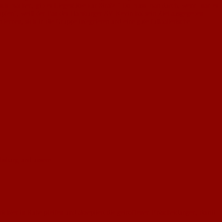
atsch machen, gib es Liegestütze zur Strafe." Da muss man durch, wenn man es
ämpfen", weiß der Fan des Hamburger SV. Kevin hat sein Ziel ausgegeben –
n lernen, sich in die Gruppe integrieren und eine gute fußballerische
absburg und unsere
ichter in Ruhe pfeifen und akzeptiert die getroffenen Entscheidungen, damit