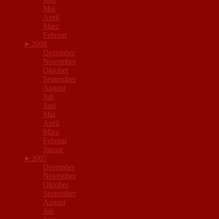
Mai
April
März
Februar
►
2008
Dezember
November
Oktober
September
August
Juli
Juni
Mai
April
März
Februar
Januar
►
2007
Dezember
November
Oktober
September
August
Juli