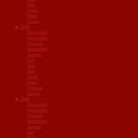
Mai
April
März
Januar
►
2010
Dezember
November
Oktober
September
August
Juli
Juni
Mai
April
März
Februar
Januar
►
2009
Dezember
November
Oktober
September
August
Juli
Juni