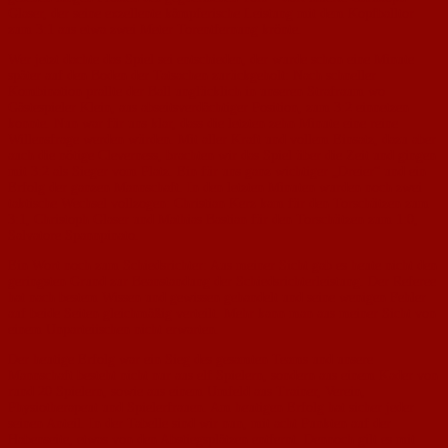
Glaser, der seine exzellente kämpferische Leistung mit dem Kopfballtor
zum 3:1 aus etwa zwei Meter Torentfernung krönte.
Wer jetzt dachte das Spiel sei entschieden, der wurde schon eine Minute
später auf den Boden der Tatsachen zurückgeholt: Nach schneller
Kombination prallte der Ball unglücklich in unseren Strafraum wo
Gästespieler Klein, aus abseitsverdächtiger Position, zum 3:2 einnetzen
konnte. Nun war für uns klar, dass die letzten zehn Minute eine reine
Willensfrage werden würden. Mit aller Kraft und vollem Einsatz, dazu aber
auch die nötige Cleverness, brachten wir das Spiel über die Zeit und gingen
mit 3:2 als Sieger vom Platz. Ein für uns ganz wichtiger „Dreier“ und ein
Erfolg der ganzen Mannschaft. In den letzten Minuten wurden noch zwei
taktische Wechsel vollzogen: Christian Kerz kam für den Torschützen zum
3:1, Christoph Glaser und Mathias Bastian für den Torschützen zum 1:0,
Salvatore Spannpinato.
Ein Wort noch zum Schiedsrichter: Aus meiner Sicht gab es heute nicht den
geringsten Grund zur Beanstandung der Schiedsrichterleistung. Der Referee
hat nach bestem Wissen und gewissen gehandelt und seine wenigen Fehler
auf beide Seiten gleichmäßig verteilt. Mehr kann man aus meiner Sicht von
einem Unparteiischen nicht erwarten.
Der heutige Erfolg war ein Sieg des gesamten Teams und unsere
Mannschaft besteht nicht nur aus elf Spielern, sondern aus einem Kader von
rund 20 Spielern, sowie aus einem Umfeld aus Trainer, Verein,
Physiotherapeut und Spielerfrauen. Am heutigen Erfolg hat sicher jeder
seinen Anteil. In der Tabelle sind wir nun, mit acht Punkten auf der
Habenseite, etwas von den Abstiegsplätzen entfernt. Dennoch gilt es mit