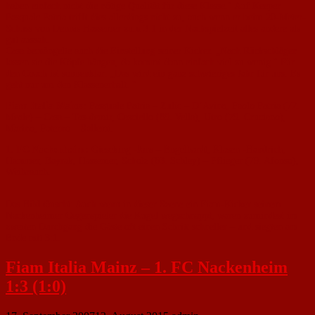
haben einfach nicht die nötige Qualität für diese Klasse." Auf Keeper
Pasquale Patria trifft dies allerdings nicht zu, auch wenn er beim 20-Meter-
Schuss von Dennis Hassemer zum 3:1 in der Nachspielzeit alles andere als
gut aussah.
Casa bemängelte auch die Einstellung seiner Kicker. „Nach Rückschlägen
lassen sie die Köpfe hängen, da kommt dann einfach viel zu wenig." Für
den Coach ist sonnenklar: „Das wird ein ganz schwieriges Jahr für uns. Es
geht nur um den Klassenerhalt. "
Fiam Italia Mainz:
Pasquale Patria – Zulic – D’Avino, Paolo Patria (72.
Meale) – Casa – Tas-demir, Casciello (89. Vella), Utro (79. Cruciano),
Marino, Paterno – Sallemi.
1. FC Nackenheim:
Gieseking -Jans – Engelhardt, Klasen -Handrich,
Hammer, Bayrak, Hassemer, Scholz (83. Schley) – Pflieger (79. Afonso),
Weihrauch.
Das Bild täuscht: Auch wenn in dieser Szene ein Fiam-Kicker seinem
Nackenheimer Gegenspieler die Kugel wegschnappt, waren zumindest im
zweiten Durchgang die Gäste oft einen Schritt schneller – und siegten am
Ende mit 3:1.
Fiam Italia Mainz – 1. FC Nackenheim
1:3 (1:0)