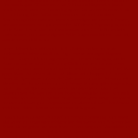
Libero Bayrak einen gegnerischen Stürmer innerhalb unseres Strafraums.
Den berechtigten Elfmeter setzte der Schütze aus Bingerbrück jedoch
deutlich neben unser Tor. Dennoch ging der Gast vor der Pause noch mit
2:1 in Führung. Der Treffer resultierte zum Teil auch aus einem
Abstimmungsfehler zwischen unserem Verteidiger und unserem Torwart,
war aber ansonsten auch gut vorbereitet. Mit diesem Ergebnis ging es auch
in die Pause. Leicht hätte der Zwischenstand auch 2:1 für Nackenheim II
lauten können, doch unsere eigenen Fehler trugen entscheidend dazu bei,
dass dem eben nicht so war.
In der Halbzeit kam Weihrauch für AH-Spieler Becker, der heute
dankenswerter Weise aushalf und Bugla ersetzte den angeschlagenen
Afonso. Bingerbrück kam aggressiver als im ersten Durchgang aus der
Pause und tauchte sofort mehrfach gefährlich vor dem Tor von Oliver
Renzel auf, doch unser Torwart parierte mehrfach glänzend im Duell Mann
gegen Mann. So blieb es bis zur 60. Minute beim knappen 1:2. In eben
dieser 60. Spielminute nutzten die Gäste unsere zu lasche Defensivarbeit im
Mittelfeld und kombinierten zum 3:1. Wenige Minuten später folgte schon
das 4:1 und das Spiel war entschieden. Mergen ersetzte danach den
ausgepumpten Bettinger und in der Folgezeit versuchte unser Team noch
mal mehr nach vorne zu machen. Folge hiervon waren einige Torchancen,
darunter auch zwei gute Gelegenheiten um wieder auf zwei Tore Abstand zu
verkürzen. Beide Chancen wurden leider nicht genutzt.
Danach kam es zu einer „Stilblüte“ im Bereich Spielleitung: Zum ersten
Mal wurde ich Zeuge einer erfolgreichen Beschwerde beim Schiedsrichter:
Schon mit der gelben und roten Karte auf dem Weg zum Gästespieler um
ihn vom Platz zu stellen, ließ sich der Schiedsrichter von weiteren
Gästespielern überreden, die Karte besser stecken zu lassen. Es ist sehr zu