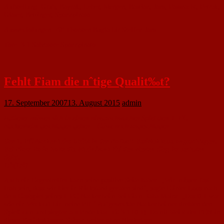
Aufstellung: Grub, Bayrak, Leber, Mergen, Bastian, Jans, Fassnacht, Petrak,
Glaser, Bettinger, Spannpinato
Auswechslungen: 70’ Thorsten Bugla für Steffen Jans
Tore: 3:1 Salvatore Spannpinato
Fehlt Fiam die nˆtige Qualit‰t?
17. September 2007
13. August 2015
admin
Italiener müssen sich in einem niveauschwachen Spiel dem 1. FC
Nackenheim geschlagen geben – Gäste noch ungeschlagen
Der 1. FC Nackenheim bleibt in der Fußball-Bezirksklasse ungeschlagen.
Bei Fiam Italia holte die Rheinfront-Elf den vierten Sieg im sechsten
Spiel.
1:3(1:0)
Auch ein Gegentreffer kann seine positive Seite haben. „Wir müssen fast
froh sein, dass wir hier in Rückstand geraten sind", sagte Günter Loos nach
dem Gastspiel seines l .FC Nackenheim bei Fiam Itaha Mainz. „Das 0:1 war
wie ein Weckruf für meine Elf." Aufgeweckte Nackenheimer drehten den
Spieß rum und siegten am Ende klar mit 3:1 (0:1). Damit bleibt der FCN-in
dieser Bezirksklassen-Saison weiter ohne Niederlage.