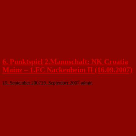
Einsatz und zeigte seine Qualitäten als aggressiver und schneller Verteidiger
mit Qualitäten in der Spieleröffnung. Weiter so!
Aufstellung: Renzel, Kerz, Serti, Fassnacht, Bayrak, Becker, Afonso,
Bettinger, Petrak, Racioppa, Spannpinato
Auswechslungen: 45’ Bugla für Afonso
45’ Weihrauch für Becker
64’ Mergen für Bettinger
Tore: 1:1 Bettinger (34’)
6. Punktspiel 2.Mannschaft: NK Croatia
Mainz – 1.FC Nackenheim II (16.09.2007)
19. September 2007
19. September 2007
admin
Unser Auswärtsspiel im „Käfig“ von HNK Croatia Mainz war zuvor als
Chance zur Wiedergutmachung für das letzte Wochenende ausgemacht
worden, entpuppte sich dann aber insgesamt leider als erneuter Rückschlag
im Bemühen um besseren Fußball und eine bessere Einstellung zum Spiel.
Einen sicher nicht unerheblichen Teil zur Niederlage gegen die Kroaten trug
auch die latente personelle Misere im Verein bei, die sich bei der
2.Mannschaft erfahrungsgemäß immer etwas stärker niederschlägt, als bei
der ersten Mannschaft. Doch auch derzeitige Stammkräfte der zweiten
Mannschaft, unter anderem Haag (Verletzung), Raccioppa (dienstlich
verhindert), Friedrich (Verletzung), Afonso (Urlaub), Cernohorsky (Unfall),