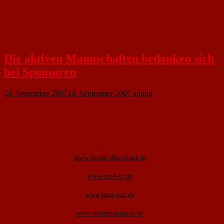
unserer Radreise ging es von Hersbruck nach Amberg dies waren auch noch
mal 50 km.
Nach dem Mittagsessen ging es mit dem PKW in Richtung Nackenheim.
Die aktiven Mannschaften bedanken sich
bei Sponsoren
24. September 2007
24. September 2007
admin
Die aktiven Mannschaften bedanken sich für über 48 neue
Präsentationsanzüge bei folgenden Sponsoren:
Tiroler Discostadl
www.tiroler-discostadl.de
ZIND Verfahrenstechnik
www.zind-vt.de
Lang Bauunternhemen
www.lang-bau.de
Sport Karl
www.rheinmainsport.de