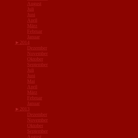
August
Juli
Juni
April
März
Februar
Januar
►
2014
Dezember
November
Oktober
September
Juli
Juni
Mai
April
März
Februar
Januar
►
2013
Dezember
November
Oktober
September
August