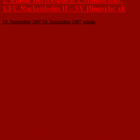
1.FC Nackenheim II – SV Bingerbr¸ck
19. September 2007
19. September 2007
admin
Nach den bisher sehr erfolgreichen Auftritten unserer zweiten Mannschaft
im Pokal, ging es heute im Bezirkspokal in der zweiten Runde gegen die
Mannschaft vom SV Bingerbrück. Nach guter erster Halbzeit mit etwas
mehr Chancen für unsere Elf, steigerte sich der Gegner in der zweiten
Hälfte und schoss, später auch in Unterzahl, einen recht deutlichen 6:1
Erfolg heraus.
In den ersten Minuten war Bingerbrück besser im Spiel und zwei
Großchancen waren die Folge. Einmal rettete der Pfosten für den bereits
geschlagenen Renzel und einmal stand ein Gästespieler völlig frei nur etwa
einen halben Meter im Abseits als er den Ball zugespielt bekam. So war das
0:0 schon nach wenigen Minuten glücklich aus unserer Sicht. Nach etwa der
siebten Spielminute kamen wir besser ins Spiel und von da an erarbeiteten
wir uns, durchaus durch gute Spielzüge und den nötigen Einsatz, einige
gute Chancen, doch u.a. Spannpinato, Afonso, Fassnacht und Racioppa
scheiterten am guten Gästetorwart.
In der 25. Spielminute erzielte Bingerbrück, nach einem Stellungsfehler im
Mittelfeld, quasi aus dem Nichts, das 1:0. Unsere Mannschaft steckte aber
nicht auf und der heute deutlich verbesserte Bettinger konnte schon nur
rund zehn Minuten später, nach tollem Antritt, den Ausgleich markieren.
Danach gab es Chancen hüben wie drüben und in der 39. Minute foulte