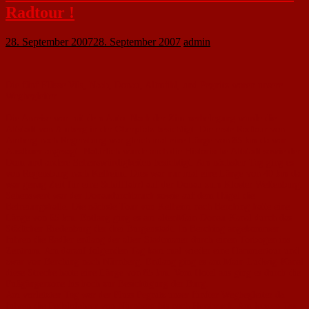
Radtour !
28. September 2007
28. September 2007
admin
Die fünf Flüsse Vils, Naab, Donau, Altmühl, und Pegnitz waren unsere
Wegbegleiter.
Die Anreise war mit dem Auto. Nach der Zimmerbelegung wurde die
Altstadt von Amberg in der Oberpfalz besichtigt. Die erste Radtour von
Amberg nach Regensburg war gleich mal eine Länge von 85 km da war
Ausdauer angesagt. Natürlich wurde auch die Historische Altstadt sowie der
Dom und andere Sehenswürdigkeiten besichtigt. Am nächsten Tag ging es
von Regensburg nach Kelheim. Dies war nur mal eine Länge von 40 km da
war genug Zeit für eine Schifffahrt auf der Donau zum Kloster Weltenburg.
Sehenswert war der Donaudurchbruch sowie auf dem Hügel die
Befreiungshalle. Die nächste Tour von Kelheim nach Berching hatte eine
Länge von 65 km. Entlang ging es am altenMain-Donau-Kanal durch das
Städtchen Riedenburg der drei Burgenstadt. In Berching angekommen
fuhren die Radler entlang der alten Stadtmauer durch einen Torbogen ins
Zentrum. Am darauf folgenden Tag kam mal wieder eine Hammertour und
zwar von Berching nach Nürnberg. Entlang ging es am Main-Ludwig-Kanal
diese Strecke hatte eine Länge von 85 km. Vom Hotel aus ging es durch die
Fußgängerzone bis hoch zur Besichtigung der Burg.
Am vorletzten Tag war der Fluss Pegnitz unser fünfter Wegbegleiter da
fuhren die Pedalofahrer von Nürnberg bis nach Hersbruck. Am letzten Tag