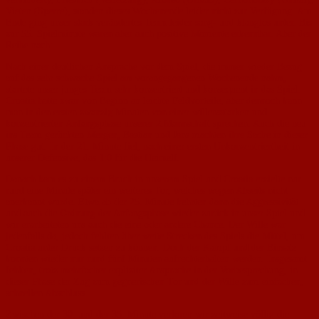
Vieten (Sperre), standen dieses Wochenende leider nicht zur Verfügung. Am
Ende ging unser stark verändertes Team leider sang- und klanglos unter. Bis
zur 55. Spielminute waren aber auch positive Momente erkennbar. Aber der
Reihe nach:
Nach einer deutlichen Ansprache vor dem Spiel, die immer wieder Bezug
auf das sehr schwache Spiel am vorangegangenen Wochenende nahm,
startete unser junges Team sehr konzentriert und konsequent in das Spiel.
Croatia hatte zwar von Beginn an leichte Feldvorteile, aber dennoch kann
man in den ersten zwanzig Minuten von einer willensstarken und
konzentrierten Anfangsphase unserer 2.Mannschaft sprechen. Auch die neu
ins Team gerückten Mergen, Bastian und Jans machten ihre Sache in dieser
Phase gut. In der 21. Minute fiel, nach einer ersten Unkonzentriertheit in
unserer Defensive, das 1:0 für die Heimelf.
Danach kam es zu einem Bruch in unserem Spiel und Croatia erzielte nur
rund eine Minute später ein weiteres Tor, welches wegen Abseits nicht
anerkannt wurde. Etwa ab der 25. Minute kehrten dann die Aggressivität
und auch die Ordnung der Anfangsphase wieder zurück in unser Spiel und
wir erarbeiteten uns auch die eine oder andere Chance. Der Wille war
jedenfalls da, jedoch fehlten über weite Strecken des Spiels die Mittel, um
Croatia unter Druck setzen zu können. Doch der Kampf und der Einsatz
konnten wieder nur rund fünf Minuten aufrechterhalten werden. Insgesamt
fehlten, trotz mehrfacher expliziter Ansprache in der Vorbesprechung, in
dieser Phase der Zug zum gegnerischen Tor und der Wille zum einfachen,
schnellen Abschluss.
Zwischen der 30. und der 35. Minute verloren wir zeitweise völlig die