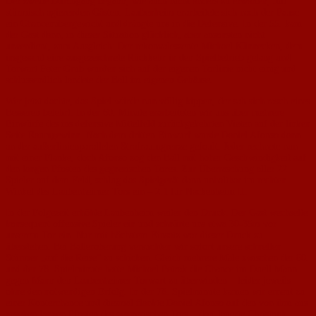
Der zweite Durchgang begann, wie auch nicht anders zu erwarten, mit
stürmisch agierenden Gästen. Laubenheim erarbeitete sich nach der Pause
ein Chancenübergewicht und drängte uns in die Defensive. In der 55. kam
der Gast dann, in dieser Situation glücklich, aber ansonsten nicht
unverdient, zum Ausgleich: Der rekonvaleszente Michael Künnecken, dem
insgesamt eine ausgezeichnete Rückkehr in den Spielbetrieb gelang und
Torwart Peter Grub wurden sich auf der eigenen Torlinie nicht einig und
schlussendlich landete der Ball im eigenen Gehäuse.
Wer jetzt dachte, das Spiel würde nun völlig kippen, der sah sich rasch eines
Besseren belehrt: In der 60. Minute erarbeiteten wir uns über mehrere
Einwürfe des ins defensive Mittelfeld zurückgekehrten Vieten auf der linken
Seite Raumgewinn. Nach dem dritten Einwurf wurde Daniel Afonso dann
an der außenlinienparallelen Strafraumgrenze gefoult. Jeder rechnete nun
mit einer Flanke, doch Afonso zog den Ball mit hoher Geschwindigkeit auf
den langen Pfosten des gegnerischen Tores. Zur Überraschung aller 22
Spieler auf dem Feld, schlug das Spielgerät dann unhaltbar im rechten
Winkel des Laubenheimer Tors ein – 2:1 für Nackenheim II.
In der Folgezeit erhöhte Laubenheim weiter den Druck. Der Gast wechselte
konsequent offensive Spieler ein und schnürte uns etwa 30-35m vor
unserem Tor ein. Nur mit höchstem Einsatz war dieser Druck zu
überstehen. Bei Balleroberung versuchten wir sofort unsere schnellen
Stürmer „auf die Reise“ zu schicken. Gleich mehrere Male zwischen der 60.
und der 78. Spielminute hatte Michael Petrak die Chance im Duell Mann
gegen Mann den Laubenheimer Torwart zu überwinden – leider jeweils
ohne den notwendigen Erfolg. In der 78. Spielminute kamen wir erneut zu
einer Konterchance und diesmal flankte Daniel Afonso auf den von ihm aus
gesehen langen Pfosten des gegnerischen Tors – dort lauerte Christoph