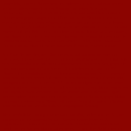
bezweifeln, dass ein Platzverweis den Spielverlauf noch mal entscheidend
verändert hätte, dennoch ist der Vorgang aus meiner Sicht „sehr
merkwürdig“. In der 70. Spielminute kam es dann tatsächlich zu einem
Platzverweis gegen Bingerbrück. Hätte man in der Situation zuvor noch
eine Karte nachvollziehen können, so gab es hier aus meiner Sicht keinen
Grund für die „Ampelkarte“. Somit waren die Gäste also nur noch mit zehn
Spielern auf dem Feld. Doch auch dieser Umstand konnte nicht verhindern,
dass Bingerbrück, die in den letzten fünfzehn bis zwanzig Minuten klar die
bessere Mannschaft waren, noch zwei weitere Treffer, einen unhaltbaren
Flachschuss und einen direkt verwandelten Freistoss, erzielen konnte.
Am Ende fiel der Sieg der Gäste vielleicht, auf das gesamte Spiel hin
betrachtet, um zwei oder drei Tore zu hoch aus, ging aber in Ordnung. Aus
dem Bezirkspokal sind wir damit ausgeschieden. Nach dem Sieg gegen die
Bezirksklassemannschaft aus Nieder-Olm scheiterten wir also am SV
Bingerbrück, ebenfalls aus der Bezirksklasse Rheinhessen-Nord. Insgesamt
kann man mit den beiden Auftritten im Bezirkspokal recht zufrieden sein,
wenngleich sich ein 1:3 oder ein 2:4 aus dem heutigen Spiel sicher besser
anhören würde. Gegenüber dem Punktspiel gegen Croatia Mainz zeigten wir
uns insgesamt stark verbessert und wir werden wohl in nächsten Tagen
weitere Spieler wieder hinzubekommen, so dass am Samstag gegen Mainz-
Laubenheim wieder ein größerer Teil unserer Stammformation auflaufen
kann als heute und vor allem als am vergangenen Sonntag.
Mein persönlicher Dank gilt heute nochmals Jörg Becker von der AH, der
uns gerne und gut ausgeholfen hat. Daneben konnte heute der A-
Jugendspieler Christian Kerz ein über weite Strecken sehr ansehnliches
Debüt bei den Aktiven Mannschaften geben. Er war über 90 Minuten im