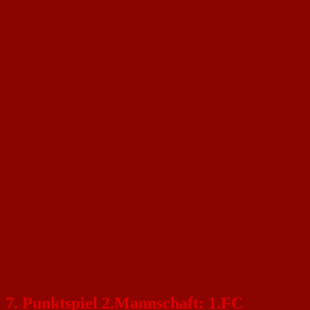
es einfach nicht geschafft haben, unser Potenzial abzurufen“, meinte Loos.
„Aber dass wir solch eine Partie gegen eine Spitzenmannschaft wie Gau-
Algesheim dann noch drehen, das ist einfach großartig. Da bin ich gerne
Trainer“, freute sich Loos über den fünften Saisonsieg. Und seinen Spielern
gewährte er selbstverständlich Ausgang zur Kerb…
1. FC Nackenheim: Gieseking – Jans, Engelhardt, Klasen, Handrich,
Hammer, Hassemer (78. Schley), Bayrack, Scholz (60. Weihrauch),
Pflieger (87. Fassnacht), Schwitalla
SV Gau-Algesheim: Brieser – Stritter (76. J. Meelinger), Friedl, Jantz,
Hassemer, Alexandra (46. T. Meelinger), Deiler, Scholl, Penzien, T.
Schmitt (80. Schweikhardt), A. Schmitt
Derweil landete die Zweite Mannschaft des 1. FC Nackenheim einen
wichtigen Befreiungsschlag in der Kreisliga Mainz/Bingen-Ost. Das Team
von Trainer Björn Vieten besiegte den favorisierten FSV Alemannia
Laubenheim mit 3:2 und entfernte sich dadurch von den Abstiegsrängen.
Die Treffer erzielten Salvatore Spanpinato, Daniel Afonso mit einem
wunderbaren Freistoß sowie Christoph Glaser.
Unterdessen freuten sich die beiden aktiven Mannschaften über 48 neue
Präsentationsanzüge. Gesponsert wurden die schicken Outfits vom
Verfahrenstechniker Michael Zind, dem Bauunternehmen Lang sowie den
Hauptsponsoren Tiroler Discostadl und Schuh-Sport-Kahl. Für seine
erfolgreichen Bemühungen, diesen freundschaftlichen Sponsorring aufrecht
zu halten, geht ein besonderer Dank an Torwarttrainer Jörg „Jockl“
Geiberger.
7. Punktspiel 2.Mannschaft: 1.FC