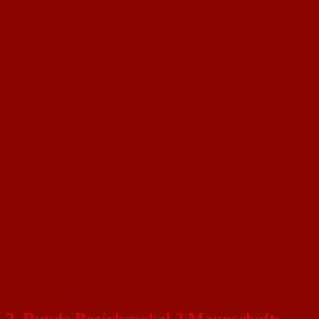
Liebe Gäste, seid herzlich willkommen auf dem Sportplatz des 1.FC
Nackenheim. Das Gleiche gilt auch für die Spielleiter der heutigen Partien.
Wir wünschen den Spielen einen fairen Verlauf.
Wegen unserer traditionellen Kerb spielen wir schon am Samstag,
22.09.2007.
Unsere II. Mannschaft trifft dabei um 14:00 Uhr auf die Alemannia
Laubenheim.
Das Überraschungsteam Alemannia Laubenheim hat nach der zweiten Pleite
der Saison gegen SNK Bosnjak Mainz nun die Möglichkeit, bei uns, das
Zwischentief zu beenden. Dagegen haben wir natürlich was einzuwenden,
denn wir wollen die bittere 1:10 Pleite bei HNK Croatia Mainz vergessen
machen. Dies ist nur mit einer hochkonzentrierten Mannschaftsleistung über
90 Minuten möglich.
Die I. Mannschaft trifft um 16:00 Uhr auf die SpVgg. Gau-Algesheim.
Als Tabellenzweiter, bisher ungeschlagen, bestreitet unsere Mannschaft ihr
Kerbespiel gegen den Tabellenfünften aus Gau-Algesheim.
Gau-Algesheim hat in der Ferne bisher zwar erst einen Punkt geholt, aber
unsere Mannschaft muss sich gewaltig gegenüber dem letzten Heimspiel
steigern, um als Sieger den Platz zu verlassen. Ich bin aber zuversichtlich,
dass ihr das gelingen sollte, denn wir wollen doch mit unseren Fans die
Nackenheimer Kerb feiern.
Also auf geht’s, lasst uns ein schönes, faires Kerbespiel sehen.
2. Runde Bezirkspokal 2.Mannschaft: