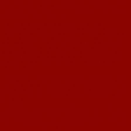
trugen wir einen guten Teil selbst bei. Es war bitter mit ansehen zu müssen,
mit welch einfachen Mitteln die Gastgeber ihre Treffer erzielen konnten.
Die Ordnung in unserem Spiel darf, auch in anbetracht der vielen fehlenden
Stammkräfte, so nicht verloren gehen.
In der 70. Minute wechselten wir dann unseren heute einzigen
Ergänzungsspieler Bugla für Jans ein. Ein Einfluss auf die Leistung der
Mannschaft war hieraus nicht abzuleiten und in der 71. und der 81. Minute
erzielten die Gastgeber noch weitere Tore zum 10:1 Endstand. Der Verlauf
dieses Spiels war sicher frustrierend und absolut unbefriedigend. Doch in
anbetracht der personellen Situation hatte sich eine Ausgangslage ergeben,
die nichts Gutes vermuten ließ. Dennoch darf man keine zehn Gegentore
bekommen und ein Spiel zeitweise so aus der Hand geben. Eine Gegenwehr
muss, egal wer auf dem Platz steht und wie der Spielstand lautet, stets
erkennbar bleiben.
Croatia war sicher heute auch ein guter Gegner, aber wir waren nur bis zur
55. Minute richtig auf dem Platz und das darf so nicht sein. Der heutige
Schiedsrichter hatte die Begegnung sehr gut im Griff. Außer der Tätlichkeit
gegen Spannpinato in der ersten Halbzeit, die der Spielleiter einfach nicht
sehen konnte, war es ein sehr faires Spiel. Ein Lob von meiner Seite für
den Spielleiter.
Es nutzt jetzt nichts, sich zu vergraben und sich der Trauer über die
schlechte Gesamtsituation hin zu geben. Die Situation wird sich schon diese
Woche wieder an einigen Punkten verbessern und gegen Laubenheim am
kommenden Samstag werden sicher wieder vierzehn Spieler zur Verfügung
stehen, darunter auch wieder einige Stammkräfte.