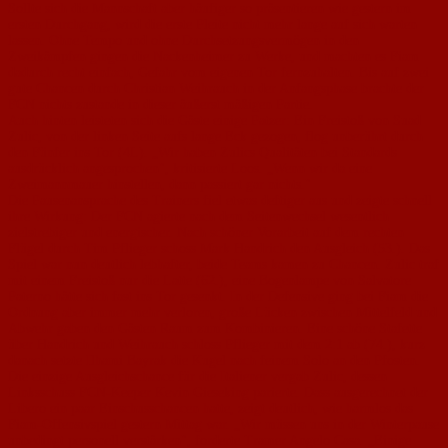
Sollte sich die Mannschaft aber häufiger so präsentieren wie gestern im
ersten Durchgang, wird die erste Pleite nicht mehr lange auf sich warten
lassen. Ohne Tempo und ohne Durchsetzungsvermögen in den
Zweikämpfen gingen die Nackenheimer zu Werke, und machten es Fiam
dadurch recht einfach, Gefahr vom eigenen Tor fernzuhalten. Bis auf zwei
gute Chancen durch Christian Weihrauch in der Anfangsphase brachte der
FCN nichts zustande in dieser äußerst mäßigen Partie.
Auch hinten leisteten sich die Gäste einige Patzer: Ein Freistoß von Suad
Zulic, von der linken Seite aufs lange Eck gezogen, flog unberührt durch
den Fünfer ins Tor (4L). „Wir haben Zulics Qualitäten bei Standards
ausdrücklich angesprochen", kritisierte Loos. „Wenn wir da eine
Zweimannmauer hinstellen, dann passiert gar nichts."
Die Pausenansprache des Trainers fiel etwas deftiger aus und zeigte schnell
ihre Wirkung: Der FCN agierte nach dem Seitenwechsel wesentlich
zielstrebiger und energischer. Nach schöner Vorarbeit auf dem rechten
Flügel durch Tim Pflieger schoss Mark Handrich den Ausgleich (53.). Das
Spiel war nun deutlich lebhafter, beide Teams kamen zu Chancen. Zulic traf
mit einem Freistoß nur die Latte (62.), eine Bogenlampe von Salvatore
Paterno hätte sich fast ins Tor gesenkt. In der Defensive ging bei Fiam die
Ordnung aber immer mehr verloren, große Lücken zwischen Mittelfeld und
Abwehr gaben den Gästen Raum zum Kombinieren. Eine schöne Stafette
über Handrich und Weihrauch schloss Pflieger mit dem 2:1 ab (74.), kurz
danach setzte Ilhami Bayrak die Kugel nach feinem Solo an den Pfosten.
Die einzige Ausgleichschance für die Italiener vergab Zulic, dessen
Linksschuss FCN-Keeper Kevin Gieseking parierte. Dass ausgerechnet der
Libero ein paar Einschusschancen hatte, zeigt deutlich, wie harmlos das
Fiam-Offensivspiel gestern Mittag war. „Wir müssen uns in der Winterpause
unbedingt personell verstärken", forderte Tramer Angelo Casa. „Einige