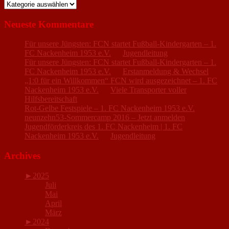
Kategorien
Neueste Kommentare
Für unsere Jüngsten: FCN startet Fußball-Kindergarten – 1.
FC Nackenheim 1953 e.V.
zu
Jugendleitung
Für unsere Jüngsten: FCN startet Fußball-Kindergarten – 1.
FC Nackenheim 1953 e.V.
zu
Erstanmeldung & Wechsel
„1:0 für ein Willkommen“ FCN wird ausgezeichnet – 1. FC
Nackenheim 1953 e.V.
zu
Viele Transporter voller
Hilfsbereitschaft
Rot-Gelbe Festspiele – 1. FC Nackenheim 1953 e.V.
zu
neunzehn53-Sommercamp 2016 – Jetzt anmelden
Jugendförderkreis des 1. FC Nackenheim | 1. FC
Nackenheim 1953 e.V.
zu
Jugendleitung
Archives
►
2025
Juli
Mai
April
März
►
2024