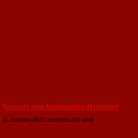
aller Entschlossenheit auch im nächsten Spiel gegen Mommenheim II zu
punkten. Unser Kader wird auch in dieser Woche weiter ergänzt und am
nächsten Wochenende stehen, nach jetziger Planung, wieder zwei weitere
Leistungsträger zur Verfügung. Bieten wir eine ähnliche kämpferische
Leistung, so wird es Mommenheim II sicher schwer haben uns zu schlagen.
Mein Ziel ist es, mindestens einen Punkt aus Mommenheim zu entführen
und wir werden in der Woche versuchen mit gutem und forderndem
Training den Grundstein für die Zielerreichung zu legen.
Aufstellung: Grub, Bayrak, Leber, Künnecken, Fassnacht, Vieten, Glaser,
Afonso, Blaum, Petrak, Spannpinato
Auswechslungen: 89’ Christian Kerz für Christoph Glaser
90+1’ Mathias Bastian für Salvatore Spannpinato
Im Kader: Mergen, Jans, Bugla, Renzel
Tore: 1:0 (10’) Salvatore Spannpinato
2:1 (60’) Daniel Afonso
3:1 (78’) Christoph Glaser
Vorwort zum kommenden Heimspiel
21. September 2007
21. September 2007
admin
Liebe Nackenheimer Fußballfreunde,