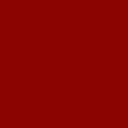
eine richtig starke Leistung“, freute sich Loos.
Allerdings entpuppten sich die Gäste vom erfahrenen Coach Max
Reichenberger als ruhige und disziplinierte Elf. Die Gau-Algesheimer
machten die Räume dicht und ließen die Hausherren kaum zur Entfaltung
kommen. Daher war die SV-Führung nach 14 Minuten durchaus verdient.
Eine mustergültige Flanke fand den Kopf von Thomas Schmidt, der den
Ball aus kurzer Distanz zum 1:0 unter die Latte köpfte. Nach einer halben
Stunde traf endlich ein FCN-Angreifer – jedoch auf der falschen Seite. Im
Anschluss an eine Ecke rutschte Michael Schwitalla der Ball über den
Schlappen und ermöglichte den Gau-Algesheimern auf diese Weise das 2:0.
Die Nackenheimer Hoffnungen weckte schließlich Dennis Hassemer. Mit
einem Freiststoß-Hammer aus rund 25 Metern stellte der ehemalige
Landesliga-Akteur den Anschluss zum 1:2 (38. Minute) her.
Folglich startete der FCN druckvoll aus der Kabine, konnte die ersten guten
Möglichkeiten aber nicht nutzen. Während Tim Pflieger das Leder über das
gegnerische Gehäuse hob (52.), landete ein erneuter Hassemer-Freistoß nur
am Innenpfosten (56.). Nun entwickelte sich eine temporeiche und
hochklassige Begegnung mit Chancen auf beiden Seiten. Gäste-Stürmer
Penzien traf ebenfalls den Pfosten, ehe die Nackenheimer für ihre Mühen
belohnt wurden. Pflieger schickte Ilhami Bayrack in den Strafraum, dieser
flankte in die Mitte und der SVler Stritter köpfte zum 2:2 ins eigene Netz
(66.). Nicht nur Schwitallas Eigentor, sondern auch der Spielstand war
somit wieder ausgeglichen. Obwohl ein Schuss von Meelinger fast im
Gegenzug an den FCN-Pfosten klatschte (70.), offenbarten die Gastgeber
den größeren Siegeswillen. Ein kluger Pass von Hassemer landete beim
ungedeckten Bayrack, der den Ball am Gäste-Keeper vorbei zum erlösenden
3:2 in die Maschen drosch (74.) – welch ein Jubel unter den 100
Zuschauern! „In der ersten halben Stunde war ich wirklich sauer, weil wir