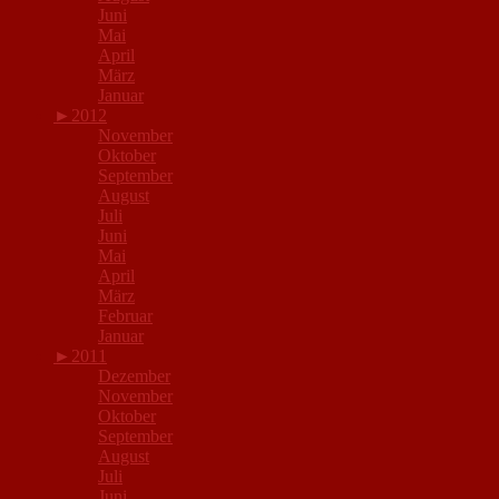
Juni
Mai
April
März
Januar
►
2012
November
Oktober
September
August
Juli
Juni
Mai
April
März
Februar
Januar
►
2011
Dezember
November
Oktober
September
August
Juli
Juni