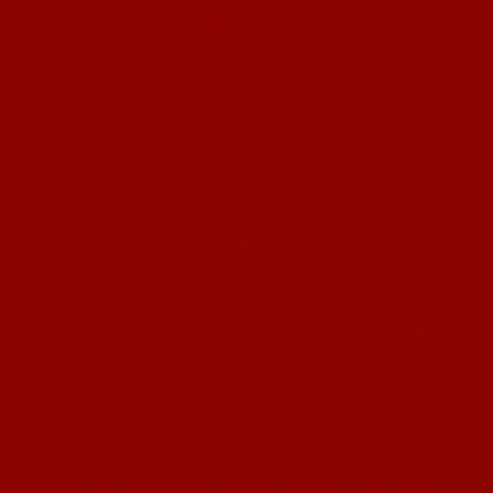
Kontrolle und agierten ohne Bezug zum Gegenspieler. Die guten Kroaten
bestraften dies mit einem regulären Treffer in der 31. Minute, einem zu
Recht nicht anerkannten Treffer (erneut Abseits) in der 33. Minute und
einem weiteren regulären Treffer in der 35. Minute. Nach dem Tor raufte
sich unsere Mannschaft nochmals zusammen und bis zur Halbzeit war das
Spiel wieder offen und wir waren wieder gleichwertig. Mit 3:0 für Croatia
ging es in die Halbzeit. Die Fehler waren zwar zum Teil gravierend, aber
die Einstellung stimmte über weite Strecken und der Wille hier und heute
noch etwas zu bewegen war, insbesondere in den letzten Minuten der ersten
Halbzeit, noch deutlich erkennbar.
In der Halbzeit richteten wir unseren Blick klar nach vorn und zielten auf
ein schnelles Anschlusstor ab. Mit der Hoffnung mit unserer jungen
Mannschaft vielleicht auch konditionell am Ende noch mithalten zu können,
gingen wir mit dem Ziel eines schnellen Treffers und einer Aufholjagd in
die zweite Halbzeit. Nach nur drei Minuten wurden unsere Anstrengungen
auf der sehr staubigen Sportanlage durch einen sehenswerten Treffer des
über 90 Minuten sehr bemühten Salvatore Spannpinato belohnt. In der
Folgezeit spielten wir weiter gut nach vorne und man hatte das Gefühl, wir
könnten vielleicht tatsächlich noch nach einem Punkt greifen.
In der 55. Spielminute verloren wir dann im linken Mittelfeld in der
Vorwärtsbewegung den Ball, der Kroate lief nur drei oder vier Schritte und
schoss dann aus rund 35 oder 40m Torentfernung über unseren Torwart
Grub ins Netz. Dieses Tor brach uns sprichwörtlich das Genick und danach
hatte Croatia viel zu leichtes Spiel, uns Tor um Tor einzuschenken.
Zwischen der 55. und der 68. Minute erhöhten die Südosteuropäer, bei viel
zu geringer Gegenwehr unserer Mannschaft, auf 8:1. Zu einigen Tore