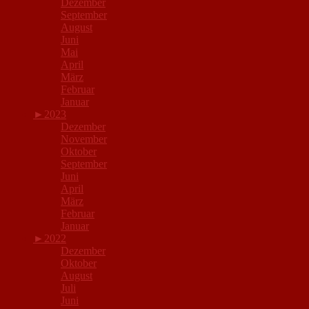
Dezember
September
August
Juni
Mai
April
März
Februar
Januar
►
2023
Dezember
November
Oktober
September
Juni
April
März
Februar
Januar
►
2022
Dezember
Oktober
August
Juli
Juni