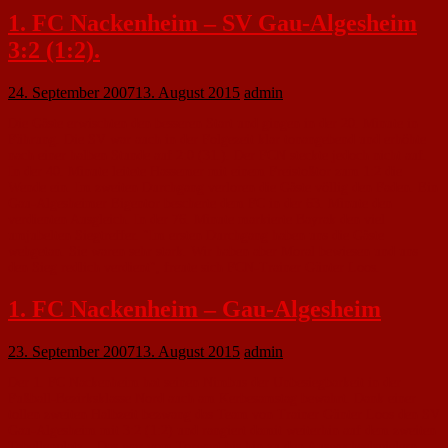
1. FC Nackenheim – SV Gau-Algesheim
3:2 (1:2).
24. September 2007
13. August 2015
admin
Die Gäste erwischten den besseren Start und gingen in der 20. Minute in
Führung. Die SV war auch in der Folgezeit klar tonangebend und erhöhte
nach einer halben Stunde auf 2:0 (31.). Der FCN steckte jedoch nicht auf.
In der 40. Minute leitete Hassemer mit einem Freistoßtor zum 1:2 die
Wende ein. Im zweiten Durchgang verloren die Gäste völlig den Faden. Ein
Gau-Algesheimer Eigentor bescherte dem FC in der 63. Minute den
verdienten Ausgleich. In der 76. Minute markierte Bayrak den viel
umjubelten Siegtreffer. "Im ersten Durchgang haben uns die Gäste
wehgetan. Sie waren sehr stark. Wir haben aber Moral bewiesen und uns
den Sieg redlich verdient", freute sich FCN-Trainer Günter Loos.
1. FC Nackenheim – Gau-Algesheim
23. September 2007
13. August 2015
admin
Der 1. FC Nackenheim hat seinen Nimbus der Unbesiegbarkeit in der
Fußball-Bezirksklasse Nord auch am Kerbesamstag bewahrt. Dank einer
tollen zweiten Halbzeit bezwang das Team von Trainer Günter Loos den SV
Gau-Algesheim mit 3:2 (1:2) und rangiert damit weiterhin auf dem zweiten
Tabellenplatz. „Das war vom Torwart bis hin zu den Auswechselspielern