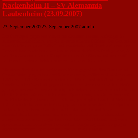
Nackenheim II – SV Alemannia
Laubenheim (23.09.2007)
23. September 2007
23. September 2007
admin
Das Punktspiel gegen den vierten der aktuellen Tabelle, Aufsteiger SV
Alemannia Laubenheim, war die erwartet schwere Prüfung: Der Gast spielte
über 90 Minuten guten Fußball und entwickelte viel Druck auf unser Tor.
Dennoch kamen wir heute verdient zu einem dreifachen Punktgewinn, da
wir dem Gast einen harten Kampf boten und der Einsatz und unser Wille
heute endlich einmal belohnt wurden. Doch der Reihe nach:
Mit einem doch deutlich veränderten Kader gegenüber dem Desaster bei
Croatia Mainz ging es heute schlicht nur darum, endlich mal wieder etwas
Zählbares auf der Habenseite notieren zu können und sich damit in der
Tabelle wieder etwas Luft gegen die Konkurrenten zu verschaffen. Heute
gelang es uns von Anfang an richtig im Spielgeschehen zu sein und schon in
der 10. Spielminute erzielte Salvatore Spannpinato, nach toller Vorarbeit
und Flanke des Regisseurs Daniel Afonso, per Kopfball aus fünf Metern das
1:0. Durch die konzentrierte Anfangsphase nicht unverdient. Das Spiel war
fortan offen, zeitweise hart aber nicht unfair geführt und beide
Mannschaften kamen immer mal wieder zu Torchancen. Insbesondere
kämpferisch bot unser junges Team eine tolle erste Halbzeit, auch wenn
spielerisch sicher noch etwas Potential zur Steigerung blieb. So ging es
etwas überraschend, aber verdient, mit 1:0 in die Halbzeit.