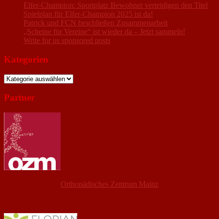
Elfer-Champion: Sportplatz Bewohner verteidigen den Titel
Spielplan für Elfer-Champion 2025 ist da!
Patrick und FCN beschließen Zusammenarbeit
„Scheine für Vereine“ ist wieder da – Jetzt sammeln!
Write for us sponsored posts
Kategorien
Kategorien
Partner
Orthopädisches Zentrum Mainz