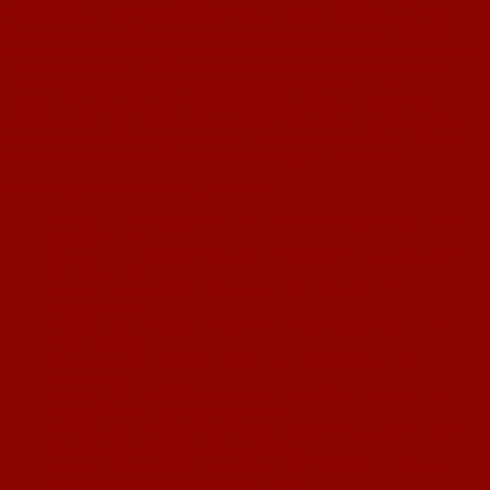
Sportanlage in der Pommardstraße steht an diesem Tag einiges auf dem
Programm, denn neben den beiden Herrenteams starten auch die FCN-
Damen in die Vorbereitung. An der Teamkonstellation aller Teams hat sich
nicht viel verändert. Dafür hat mit Torsten Ganz ein alter Bekannter die
zweite Mannschaft (C-Klasse Mainz-Bingen) von David Simmet
übernommen, der sich nach vier erfolgreichen Jahren zu einer Auszeit
entschieden hat. Bei der Damenmannschaft, Vizemeister der Landesliga
Rheinhessen und Pokalsieger, bleibt Simmet als Trainer an Bord. Die erste
Mannschaft (A-Klasse) wird weiterhin von Angelo Casa trainiert.
Testspielübersicht unserer Mannschaften:
Sonntag, 9. Juli 2023, 12.30 UHR – HERREN I (auswärts) – VfB
Bodenheim II
Sonntag, 9. Juli 2023, 13.00 UHR – HERREN II (auswärts) – SV
Gimbsheim II
Sonntag, 16. Juli 2023, 12.30 UHR – HERREN II – TSV
Mommenheim II
Sonntag, 16. Juli 2023, 17.30 UHR – DAMEN (auswärts) – SV
Diez-Freiendiez
Donnerstag, 20. Juli 2023, 19.30 UHR – HERREN I – FC
Lörzweiler
Samstag, 22. Juli 2023, 14.30 UHR – DAMEN (auswärts) – TuS
Wörrstadt (VG Turnier in Saulheim)
Samstag, 22. Juli 2023, 16.00 UHR – DAMEN (auswärts) – TuS
Münchweiler (VG-Turnier in Saulheim)
Sonntag, 23. Juli 2023, 15.00 UHR – HERREN II – FSV Alem.
Laubenheim II (Kreispokal-Qualifikation)