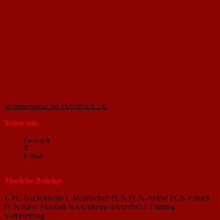
Sonntag, 23. Juli 2023, 15.00 UHR – HERREN I – TSV
Mommenheim
Donnerstag, 27. Juli 2023, 19.30 UHR – HERREN I – TSV
Uelversheim
Sonntag, 30. Juli 2023, 12.30 UHR – HERREN II (auswärts) –
FT/Alem. Worms
Sonntag, 30. Juli 2023, 15.00 UHR – HERREN I – TSV Gau-
Odernheim II
Sonntag, 13. August 2023, 17.30 UHR – DAMEN – FSG Leeheim
Sonntag, 20. August 2023, 15.00 UHR – DAMEN – 1. FSV Mainz
05 II
Immer auf dem aktuellsten Stand der Testspiele mit unserem
Vereinsspielplan bei FUSSBALL.DE
Teilen mit:
Facebook
X
E-Mail
Ähnliche Beiträge
1. FC Nackenheim
1. Mannschaft
FCN
FCN-Aktive
FCN-Frauen
FCNaktive
Fussball
Nackenheim
neunzehn53
Training
Vorbereitung