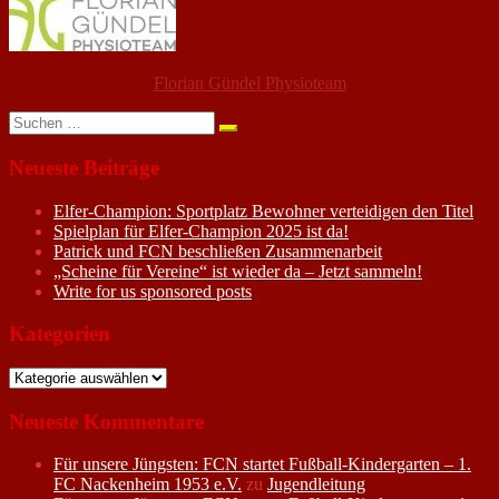
Florian Gündel Physioteam
Suchen
nach:
Neueste Beiträge
Elfer-Champion: Sportplatz Bewohner verteidigen den Titel
Spielplan für Elfer-Champion 2025 ist da!
Patrick und FCN beschließen Zusammenarbeit
„Scheine für Vereine“ ist wieder da – Jetzt sammeln!
Write for us sponsored posts
Kategorien
Kategorien
Neueste Kommentare
Für unsere Jüngsten: FCN startet Fußball-Kindergarten – 1.
FC Nackenheim 1953 e.V.
zu
Jugendleitung