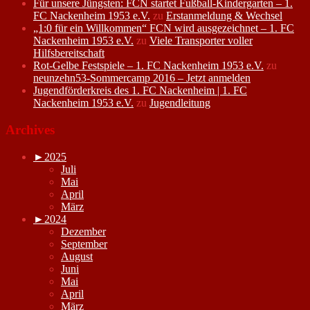
Für unsere Jüngsten: FCN startet Fußball-Kindergarten – 1.
FC Nackenheim 1953 e.V.
zu
Erstanmeldung & Wechsel
„1:0 für ein Willkommen“ FCN wird ausgezeichnet – 1. FC
Nackenheim 1953 e.V.
zu
Viele Transporter voller
Hilfsbereitschaft
Rot-Gelbe Festspiele – 1. FC Nackenheim 1953 e.V.
zu
neunzehn53-Sommercamp 2016 – Jetzt anmelden
Jugendförderkreis des 1. FC Nackenheim | 1. FC
Nackenheim 1953 e.V.
zu
Jugendleitung
Archives
►
2025
Juli
Mai
April
März
►
2024
Dezember
September
August
Juni
Mai
April
März