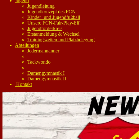
Jugend
Jugendleitung
Jugendkonzept des FCN
Kinder- und Jugendfußball
Unsere FCN-Fair-Play-Elf
Jugendförderkreis
Erstanmeldung & Wechsel
Trainingszeiten und Platzbelegung
Abteilungen
Jedermannänner
Taekwondo
Damengymnastik I
Damengymnastik II
Kontakt