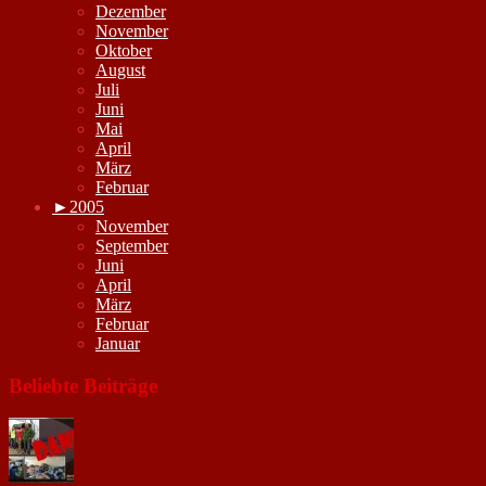
Dezember
November
Oktober
August
Juli
Juni
Mai
April
März
Februar
►
2005
November
September
Juni
April
März
Februar
Januar
Beliebte Beiträge