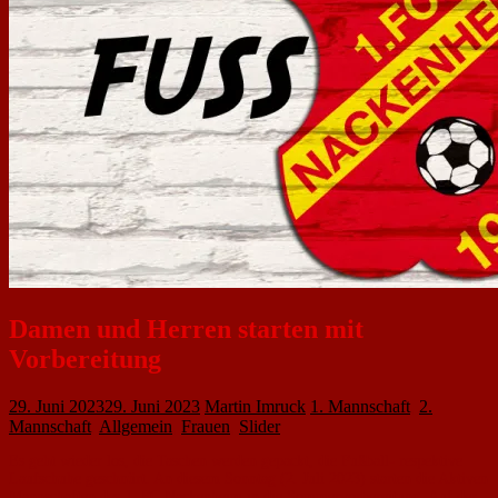
Damen und Herren starten mit
Vorbereitung
29. Juni 2023
29. Juni 2023
Martin Imruck
1. Mannschaft
,
2.
Mannschaft
,
Allgemein
,
Frauen
,
Slider
Es geht wieder los, die Taschen werden gepackt, die Fußball- respektive
Laufschuhe geschnürt. An diesem Sonntag (2. Juli 2023) starten die Aktiven
Mannschaften des 1. FC Nackenheim in die Sommervorbereitung. Auf der