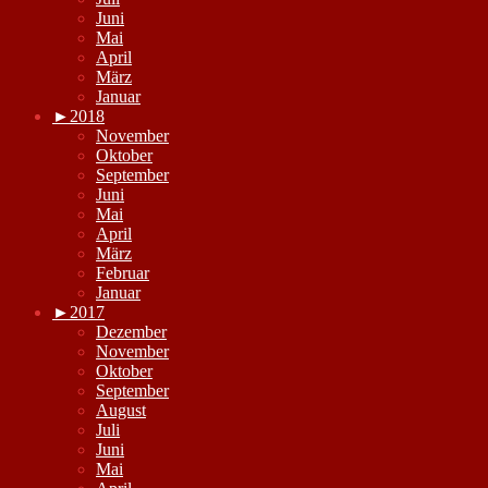
Juni
Mai
April
März
Januar
►
2018
November
Oktober
September
Juni
Mai
April
März
Februar
Januar
►
2017
Dezember
November
Oktober
September
August
Juli
Juni
Mai