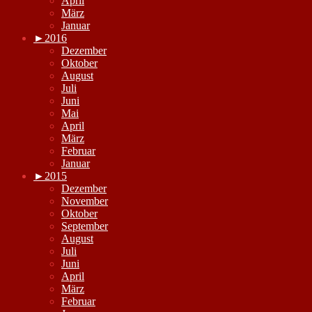
April
März
Januar
►
2016
Dezember
Oktober
August
Juli
Juni
Mai
April
März
Februar
Januar
►
2015
Dezember
November
Oktober
September
August
Juli
Juni
April
März
Februar