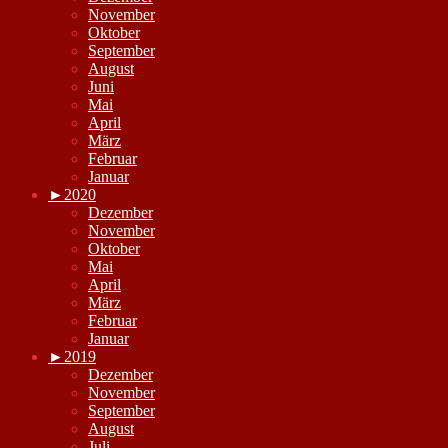
November
Oktober
September
August
Juni
Mai
April
März
Februar
Januar
►
2020
Dezember
November
Oktober
Mai
April
März
Februar
Januar
►
2019
Dezember
November
September
August
Juli