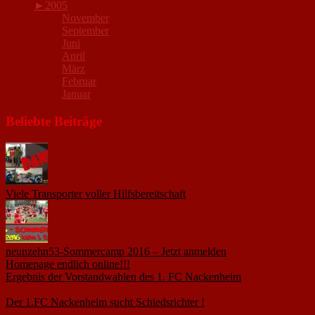
►
2005
November
September
Juni
April
März
Februar
Januar
Beliebte Beiträge
Viele Transporter voller Hilfsbereitschaft
18. November 2015
neunzehn53-Sommercamp 2016 – Jetzt anmelden
1. März 2016
Homepage endlich online!!!
14. Januar 2005
Ergebnis der Vorstandwahlen des 1. FC Nackenheim
9. Oktober
2020
Der 1.FC Nackenheim sucht Schiedsrichter !
19. Februar 2005