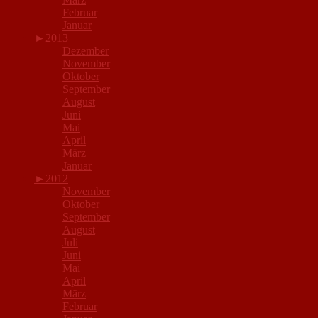
Februar
Januar
►
2013
Dezember
November
Oktober
September
August
Juni
Mai
April
März
Januar
►
2012
November
Oktober
September
August
Juli
Juni
Mai
April
März
Februar