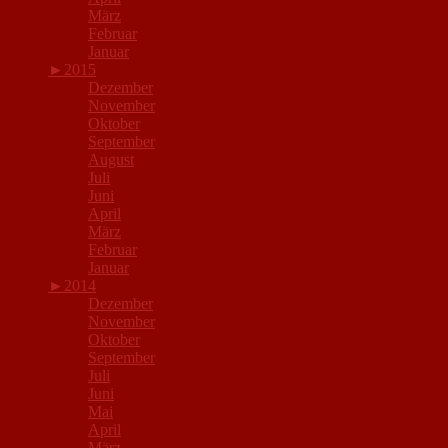
März
Februar
Januar
►
2015
Dezember
November
Oktober
September
August
Juli
Juni
April
März
Februar
Januar
►
2014
Dezember
November
Oktober
September
Juli
Juni
Mai
April
März