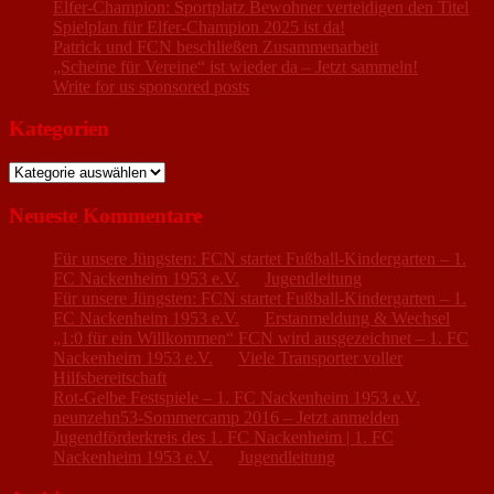
Elfer-Champion: Sportplatz Bewohner verteidigen den Titel
Spielplan für Elfer-Champion 2025 ist da!
Patrick und FCN beschließen Zusammenarbeit
„Scheine für Vereine“ ist wieder da – Jetzt sammeln!
Write for us sponsored posts
Kategorien
Kategorien
Neueste Kommentare
Für unsere Jüngsten: FCN startet Fußball-Kindergarten – 1.
FC Nackenheim 1953 e.V.
zu
Jugendleitung
Für unsere Jüngsten: FCN startet Fußball-Kindergarten – 1.
FC Nackenheim 1953 e.V.
zu
Erstanmeldung & Wechsel
„1:0 für ein Willkommen“ FCN wird ausgezeichnet – 1. FC
Nackenheim 1953 e.V.
zu
Viele Transporter voller
Hilfsbereitschaft
Rot-Gelbe Festspiele – 1. FC Nackenheim 1953 e.V.
zu
neunzehn53-Sommercamp 2016 – Jetzt anmelden
Jugendförderkreis des 1. FC Nackenheim | 1. FC
Nackenheim 1953 e.V.
zu
Jugendleitung