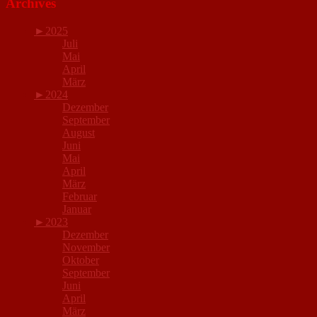
Archives
►
2025
Juli
Mai
April
März
►
2024
Dezember
September
August
Juni
Mai
April
März
Februar
Januar
►
2023
Dezember
November
Oktober
September
Juni
April
März