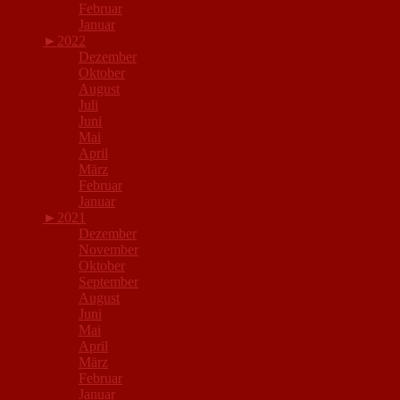
Februar
Januar
►
2022
Dezember
Oktober
August
Juli
Juni
Mai
April
März
Februar
Januar
►
2021
Dezember
November
Oktober
September
August
Juni
Mai
April
März
Februar
Januar