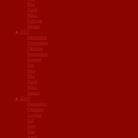
Mai
April
März
Februar
Januar
►
2017
Dezember
November
Oktober
September
August
Juli
Juni
Mai
April
März
Januar
►
2016
Dezember
Oktober
August
Juli
Juni
Mai
April