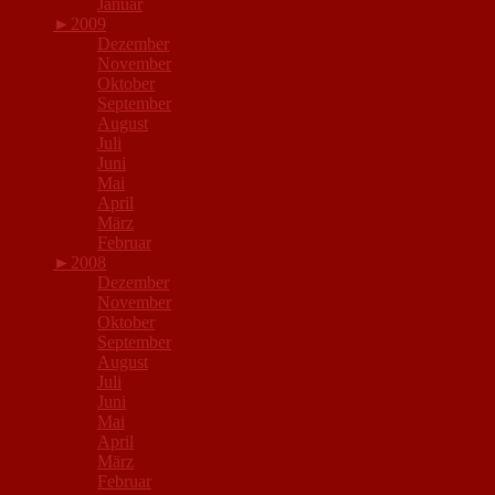
Januar
►
2009
Dezember
November
Oktober
September
August
Juli
Juni
Mai
April
März
Februar
►
2008
Dezember
November
Oktober
September
August
Juli
Juni
Mai
April
März
Februar