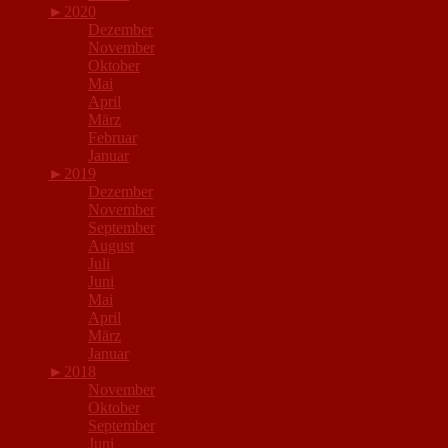
►
2020
Dezember
November
Oktober
Mai
April
März
Februar
Januar
►
2019
Dezember
November
September
August
Juli
Juni
Mai
April
März
Januar
►
2018
November
Oktober
September
Juni