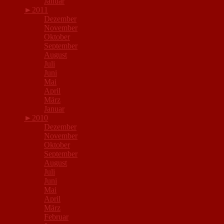
Januar
►
2011
Dezember
November
Oktober
September
August
Juli
Juni
Mai
April
März
Januar
►
2010
Dezember
November
Oktober
September
August
Juli
Juni
Mai
April
März
Februar