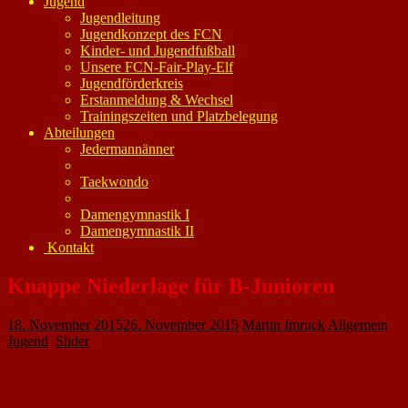
Jugend
Jugendleitung
Jugendkonzept des FCN
Kinder- und Jugendfußball
Unsere FCN-Fair-Play-Elf
Jugendförderkreis
Erstanmeldung & Wechsel
Trainingszeiten und Platzbelegung
Abteilungen
Jedermannänner
Taekwondo
Damengymnastik I
Damengymnastik II
Kontakt
Knappe Niederlage für B-Junioren
18. November 2015
26. November 2015
Martin Imruck
Allgemein
,
Jugend
,
Slider
Gegen den Tabellendritten SG Friesenheim/Dexheim/Uelversheim/Dalheim
lieferte die Mannschaft von Matthias Bastian, Jens Friederich und Joachim
Blaum ein gutes Spiel ab und hätte sich einen Punkt verdient gehabt. In