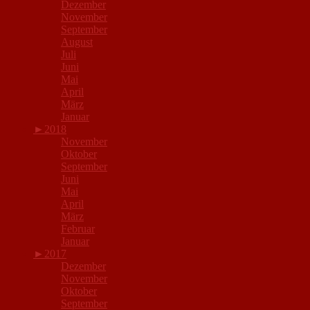
Dezember
November
September
August
Juli
Juni
Mai
April
März
Januar
►
2018
November
Oktober
September
Juni
Mai
April
März
Februar
Januar
►
2017
Dezember
November
Oktober
September