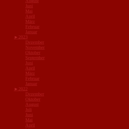
August
Juni
Mai
April
März
Februar
Januar
►
2023
Dezember
November
Oktober
September
Juni
April
März
Februar
Januar
►
2022
Dezember
Oktober
August
Juli
Juni
Mai
April