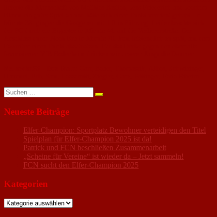
lieferte die Mannschaft von Matthias Bastian, Jens Friederich und Joachim
Blaum ein gutes Spiel ab und hätte sich einen Punkt verdient gehabt. In
Minute 38. gingen die Gastgeber mit 1:0 in Führung. Leider brachte sich
der FC durch ein Eigentor in Minute 44. auf die Verliererstraße. Der
Anschluss durch Noah Erb in Minute 70. kam letztendlich zu spät, um dem
Favoriten einen Punkt abzutrotzen. Für das Derby gegen den ebenfalls
favorisierten VfB Bodenheim drücken wir unseren Jungs die Daumen.
Neunzehn53 – Das Team:
Carr, Bauer, Thomaszik, Akbas, Schwibinger,
Hummel, Erb, Sam, Lazzarotti, Ziegler, Ganz, Pöttinger, Faria Ribeiro.
Suchen
nach:
Neueste Beiträge
Elfer-Champion: Sportplatz Bewohner verteidigen den Titel
Spielplan für Elfer-Champion 2025 ist da!
Patrick und FCN beschließen Zusammenarbeit
„Scheine für Vereine“ ist wieder da – Jetzt sammeln!
FCN sucht den Elfer-Champion 2025
Kategorien
Kategorien