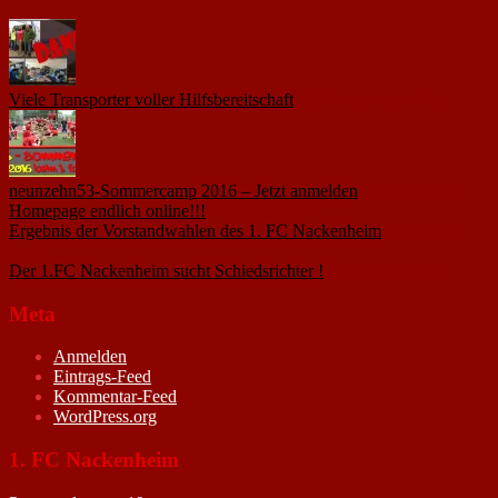
Viele Transporter voller Hilfsbereitschaft
18. November 2015
neunzehn53-Sommercamp 2016 – Jetzt anmelden
1. März 2016
Homepage endlich online!!!
14. Januar 2005
Ergebnis der Vorstandwahlen des 1. FC Nackenheim
9. Oktober
2020
Der 1.FC Nackenheim sucht Schiedsrichter !
19. Februar 2005
Meta
Anmelden
Eintrags-Feed
Kommentar-Feed
WordPress.org
1. FC Nackenheim