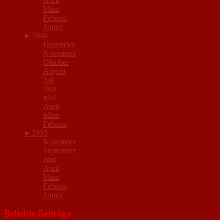
April
März
Februar
Januar
►
2006
Dezember
November
Oktober
August
Juli
Juni
Mai
April
März
Februar
►
2005
November
September
Juni
April
März
Februar
Januar
Beliebte Beiträge