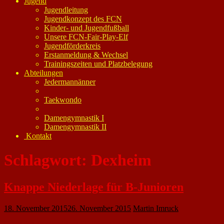
Jugend
Jugendleitung
Jugendkonzept des FCN
Kinder- und Jugendfußball
Unsere FCN-Fair-Play-Elf
Jugendförderkreis
Erstanmeldung & Wechsel
Trainingszeiten und Platzbelegung
Abteilungen
Jedermannänner
Taekwondo
Damengymnastik I
Damengymnastik II
Kontakt
Schlagwort:
Dexheim
Knappe Niederlage für B-Junioren
18. November 2015
26. November 2015
Martin Imruck
Gegen den Tabellendritten SG Friesenheim/Dexheim/Uelversheim/Dalheim