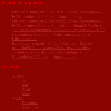
Neueste Kommentare
Für unsere Jüngsten: FCN startet Fußball-Kindergarten – 1.
FC Nackenheim 1953 e.V.
zu
Jugendleitung
Für unsere Jüngsten: FCN startet Fußball-Kindergarten – 1.
FC Nackenheim 1953 e.V.
zu
Erstanmeldung & Wechsel
„1:0 für ein Willkommen“ FCN wird ausgezeichnet – 1. FC
Nackenheim 1953 e.V.
zu
Viele Transporter voller
Hilfsbereitschaft
Rot-Gelbe Festspiele – 1. FC Nackenheim 1953 e.V.
zu
neunzehn53-Sommercamp 2016 – Jetzt anmelden
Jugendförderkreis des 1. FC Nackenheim | 1. FC
Nackenheim 1953 e.V.
zu
Jugendleitung
Archives
►
2025
Juli
Mai
April
März
►
2024
Dezember
September