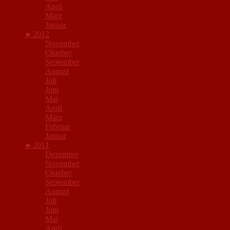
April
März
Januar
►
2012
November
Oktober
September
August
Juli
Juni
Mai
April
März
Februar
Januar
►
2011
Dezember
November
Oktober
September
August
Juli
Juni
Mai
April