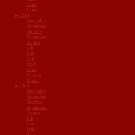
März
Januar
►
2010
Dezember
November
Oktober
September
August
Juli
Juni
Mai
April
März
Februar
Januar
►
2009
Dezember
November
Oktober
September
August
Juli
Juni
Mai
April