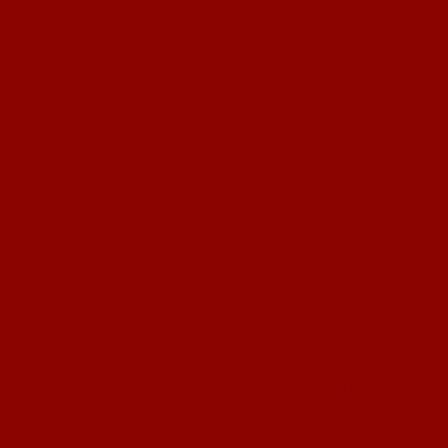
ie vielen Kinder und Jugendlichen aber nicht völlig ohne Training
n nach Hause, die ihr zusammen mit euren Kids gerne durchführen könnt. So
gsblocks,. Wir wünschen euch viel Spaß und ein schöne Adventszeit – bleibt