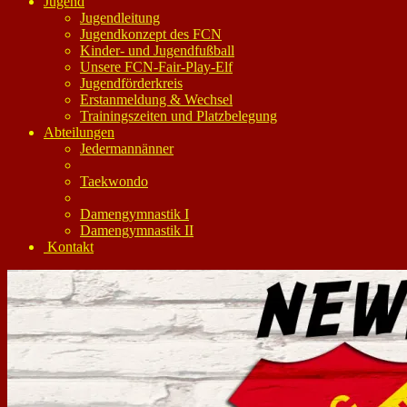
Jugend
Jugendleitung
Jugendkonzept des FCN
Kinder- und Jugendfußball
Unsere FCN-Fair-Play-Elf
Jugendförderkreis
Erstanmeldung & Wechsel
Trainingszeiten und Platzbelegung
Abteilungen
Jedermannänner
Taekwondo
Damengymnastik I
Damengymnastik II
Kontakt