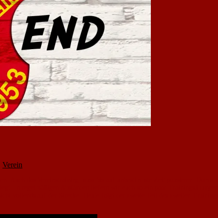
,
Verein
sen. Auch das Vereinstraining muss bis auf unbestimmte Zeit pausieren. Damit d
egt: In regelmäßigen Abständen liefern wir euch so ein paar Trainingsübunge
nicht vollends auf der Strecke. Heute folgt der zweite Teil des zweiten Trainin