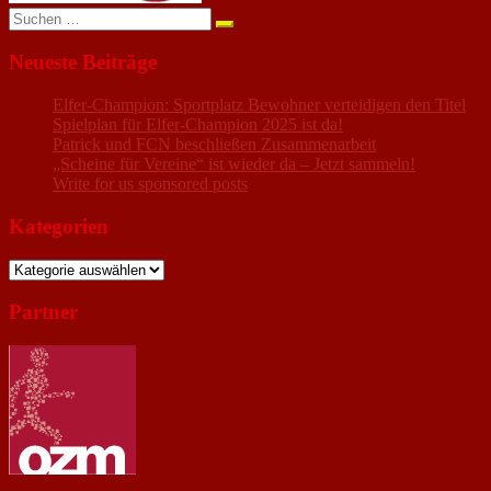
Suchen
nach:
Neueste Beiträge
Elfer-Champion: Sportplatz Bewohner verteidigen den Titel
Spielplan für Elfer-Champion 2025 ist da!
Patrick und FCN beschließen Zusammenarbeit
„Scheine für Vereine“ ist wieder da – Jetzt sammeln!
Write for us sponsored posts
Kategorien
Kategorien
Partner