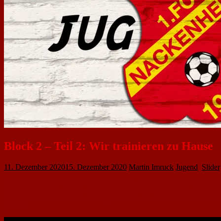
Block 2 – Teil 2: Wir trainieren zu Hause
11. Dezember 2020
15. Dezember 2020
Martin Imruck
Jugend
,
Slider
In Zeiten der Corona-Pandemie sind alle Sport- und Freizeitanlagen geschlos
auskommen müssen, hat sich der Südwestdeutsche Fußballverband etwas überl
bleibt die fußballerische Entwicklung in dieser bescheidenen Zeit zumindest 
gesund!