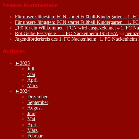
Neueste Kommentare
Für unsere Jüngsten: FCN startet Fußball-Kindergarten – 1. 
Für unsere Jüngsten: FCN startet Fußball-Kindergarten – 1. 
„1:0 für ein Willkommen“ FCN wird ausgezeichnet – 1. FC N
Rot-Gelbe Festspiele – 1. FC Nackenheim 1953 e.V.
zu
neunze
Jugendförderkreis des 1. FC Nackenheim | 1. FC Nackenheim 
Archives
►
2025
Juli
Mai
April
März
►
2024
Dezember
September
August
Juni
Mai
April
März
Februar