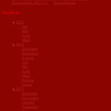
Nackenheim 1953 e.V.
zu
Jugendleitung
Archives
►
2025
Juli
Mai
April
März
►
2024
Dezember
September
August
Juni
Mai
April
März
Februar
Januar
►
2023
Dezember
November
Oktober
September