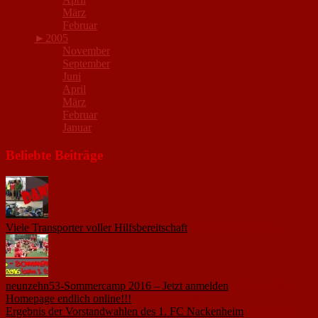
März
Februar
►
2005
November
September
Juni
April
März
Februar
Januar
Beliebte Beiträge
Viele Transporter voller Hilfsbereitschaft
18. November 2015
neunzehn53-Sommercamp 2016 – Jetzt anmelden
1. März 2016
Homepage endlich online!!!
14. Januar 2005
Ergebnis der Vorstandwahlen des 1. FC Nackenheim
9. Oktober