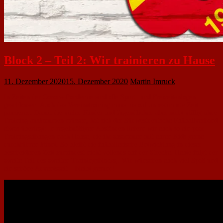
Block 2 – Teil 2: Wir trainieren zu Hause
11. Dezember 2020
15. Dezember 2020
Martin Imruck
In Zeiten der Corona-Pandemie sind alle Sport- und Freizeitanlagen
geschlossen. Auch das Vereinstraining muss bis auf unbestimmte Zeit
pausieren. Damit die vielen Kinder und Jugendlichen aber nicht völlig ohne
Training auskommen müssen, hat sich der Südwestdeutsche Fußballverband
etwas überlegt: In regelmäßigen Abständen liefern wir euch so ein paar
Trainingsübungen nach Hause, die ihr zusammen mit euren Kids gerne
durchführen könnt. So bleibt die fußballerische Entwicklung in dieser
bescheidenen Zeit zumindest nicht vollends auf der Strecke. Heute folgt der
zweite Teil des zweiten Trainingsblocks,. Wir wünschen euch viel Spaß und
ein schöne Adventszeit – bleibt gesund!