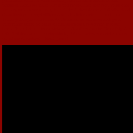
geschlossen. Auch das Vereinstraining muss bis auf unbestimmte Zeit
pausieren. Damit die vielen Kinder und Jugendlichen aber nicht völlig ohne
Training auskommen müssen, hat sich der Südwestdeutsche Fußballverband
etwas überlegt: In regelmäßigen Abständen liefern wir euch so ein paar
Trainingsübungen nach Hause, die ihr zusammen mit euren Kids gerne
durchführen könnt. So bleibt die fußballerische Entwicklung in dieser
bescheidenen Zeit zumindest nicht vollends auf der Strecke. Heute folgt der
dritte Teil des zweiten Trainingsblocks,. Wir wünschen euch viel Spaß und
ein schöne Adventszeit – bleibt gesund!