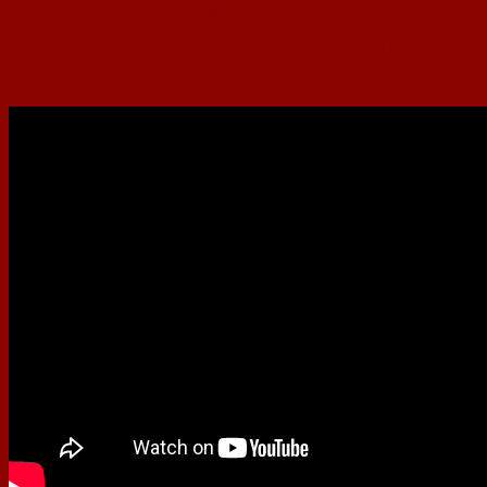
Trainingsübungen nach Hause, die ihr zusammen mit euren Kids gerne
durchführen könnt. So bleibt die fußballerische Entwicklung in dieser
bescheidenen Zeit zumindest nicht vollends auf der Strecke. Heute folgt der
erste Teil des zweiten Trainingsblocks,. Wir wünschen euch viel Spaß und
ein schöne Adventszeit – bleibt gesund!