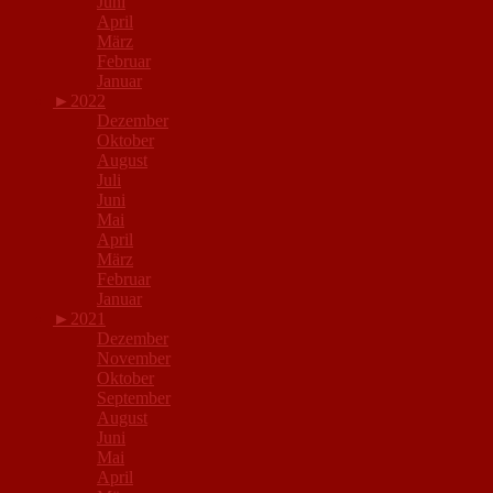
Juni
April
März
Februar
Januar
►
2022
Dezember
Oktober
August
Juli
Juni
Mai
April
März
Februar
Januar
►
2021
Dezember
November
Oktober
September
August
Juni
Mai
April