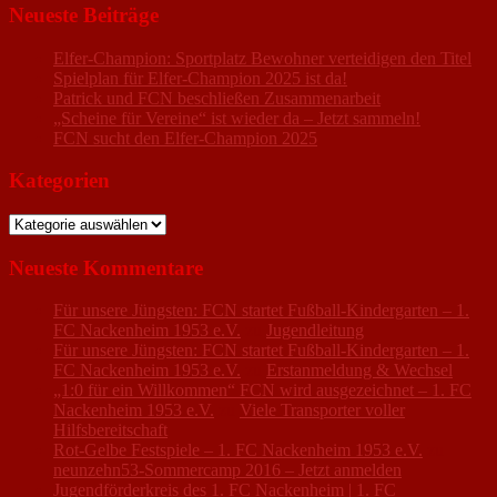
Neueste Beiträge
Elfer-Champion: Sportplatz Bewohner verteidigen den Titel
Spielplan für Elfer-Champion 2025 ist da!
Patrick und FCN beschließen Zusammenarbeit
„Scheine für Vereine“ ist wieder da – Jetzt sammeln!
FCN sucht den Elfer-Champion 2025
Kategorien
Kategorien
Neueste Kommentare
Für unsere Jüngsten: FCN startet Fußball-Kindergarten – 1.
FC Nackenheim 1953 e.V.
zu
Jugendleitung
Für unsere Jüngsten: FCN startet Fußball-Kindergarten – 1.
FC Nackenheim 1953 e.V.
zu
Erstanmeldung & Wechsel
„1:0 für ein Willkommen“ FCN wird ausgezeichnet – 1. FC
Nackenheim 1953 e.V.
zu
Viele Transporter voller
Hilfsbereitschaft
Rot-Gelbe Festspiele – 1. FC Nackenheim 1953 e.V.
zu
neunzehn53-Sommercamp 2016 – Jetzt anmelden
Jugendförderkreis des 1. FC Nackenheim | 1. FC