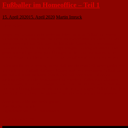
Fußballer im Homeoffice – Teil 1
15. April 2020
15. April 2020
Martin Imruck
Liebe FCler,
wegen des Coronavirus ist weiterhin leider nicht an Fußball zu denken –
zumindest nicht zusammen mit euren Mitspieler/innen im Team. Ich weiß
wie schwer euch das fällt, aber ihr könnt die Auszeit vom Vereinssport
trotzdem nutzen und euch durch regelmäßiges Training verbessern. Hierfür
geben wir euch gerne ein paar Übungen an die Hand und starten in der
ersten Folge
zum Thema
Technik
mit:
Jonglieren/Hochhalten lernen
.
Alles was ihr dafür braucht, ist ein Ball und ein etwa 2×2 Meter großes Feld
um euch rum. Fußball-Anfänger können statt dem gewohnten Fußball auch
erstmal auf einen leichteren Plastik-/Softball oder einen Luftballon
zurückgreifen, um die Reaktionszeit zu erweitern. Fallen euch Übungen
noch schwer, ist das der richtige Schritt. Erst mit dem leichteren Ball und
mit etwas Übung klappt es bald auch mit dem „richtigen“ Fußball. Und jetzt
viel Spaß beim Üben. Die nächste Folge gibt es schon am Wochenende.
Sportliche Grüße und bleibt gesund,
Euer Martin Imruck
Jugendleiter des 1. FC Nackenheim
FÜR ANFÄNGER