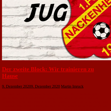
Der zweite Block: Wir trainieren zu
Hause
9. Dezember 2020
9. Dezember 2020
Martin Imruck
In Zeiten der Corona-Pandemie sind alle Sport- und Freizeitanlagen
geschlossen. Auch das Vereinstraining muss bis auf unbestimmte Zeit
pausieren. Damit die vielen Kinder und Jugendlichen aber nicht völlig ohne
Training auskommen müssen, hat sich der Südwestdeutsche Fußballverband
etwas überlegt: In regelmäßigen Abständen liefern wir euch so ein paar