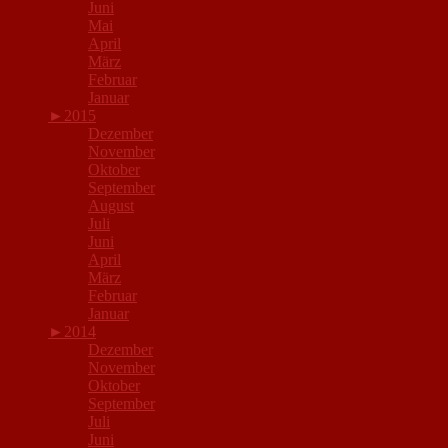
Juni
Mai
April
März
Februar
Januar
►
2015
Dezember
November
Oktober
September
August
Juli
Juni
April
März
Februar
Januar
►
2014
Dezember
November
Oktober
September
Juli
Juni