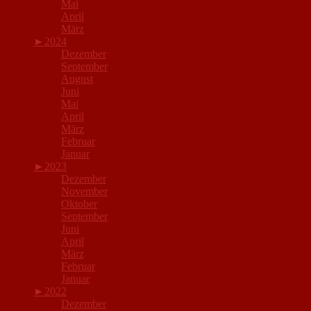
Mai
April
März
►
2024
Dezember
September
August
Juni
Mai
April
März
Februar
Januar
►
2023
Dezember
November
Oktober
September
Juni
April
März
Februar
Januar
►
2022
Dezember