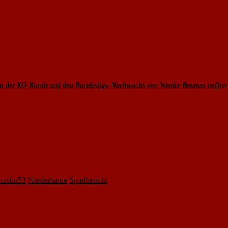
weil die Kaltschnäuzigkeit vor dem Tor zurückkehrte. Drei Minuten waren gespie
nute 48 auf 4:0 und sorgte damit für die vorzeitige Entscheidung. Die Gegenw
sorgten den in der Höhe absolut verdienten 7:0-Erfolg.
ome Vettel, Gent Tahiri, Muhammed Tasdemir, Lennox v. Schönholtz, Felix Ne
dann in die Niederlande reisen, wo sie Freitag und Samstag gemeinsam mit d
mehrere Ausflüge unternehmen. Bilder und Texte dazu gibt es dann zeitnah au
n der KO-Runde auf den Bundesliga-Nachwuchs von Werder Bremen treffen –
nzehn53
Niederlande
Spielbericht