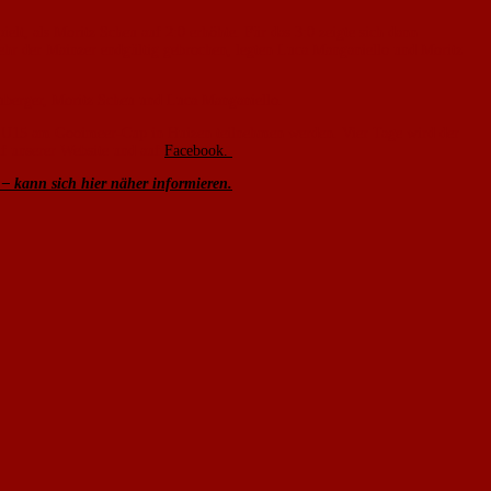
lt, als Moritz Scheu auf 2:0 erhöhte. Für das 3:0 zeigte sich dann
ehr der Mainzer endgültig gebrochen, legten Luca Manganiello und Moritz
uberger, Moritz Scheu und Luca Manganiello.
er U15 am Gooimeer-Cup in Huizen teilnehmen werden. Vier Tage wird der
f unserer Website und auf
Facebook.
 kann sich hier näher informieren.