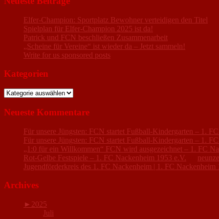
Neueste Beiträge
Elfer-Champion: Sportplatz Bewohner verteidigen den Titel
Spielplan für Elfer-Champion 2025 ist da!
Patrick und FCN beschließen Zusammenarbeit
„Scheine für Vereine“ ist wieder da – Jetzt sammeln!
Write for us sponsored posts
Kategorien
Kategorien
Neueste Kommentare
Für unsere Jüngsten: FCN startet Fußball-Kindergarten – 1. 
Für unsere Jüngsten: FCN startet Fußball-Kindergarten – 1. 
„1:0 für ein Willkommen“ FCN wird ausgezeichnet – 1. FC N
Rot-Gelbe Festspiele – 1. FC Nackenheim 1953 e.V.
zu
neunze
Jugendförderkreis des 1. FC Nackenheim | 1. FC Nackenheim 
Archives
►
2025
Juli