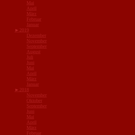
Mai
April
März
Februar
Januar
►
2019
Dezember
November
September
August
Juli
Juni
Mai
April
März
Januar
►
2018
November
Oktober
September
Juni
Mai
April
März
Februar