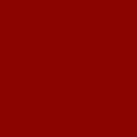
hristi Himmelfahrt in den Niederlanden geholt hatten, haben sich am
 Manganiello klar mit 7:0 (1:0).
n die Anspiele noch nicht so richtig ankommen. Das schnelle 1:0 durch
ezielten Vorstoß zum Ausgleich zu kommen. Zwingende Aktionen der Gäste