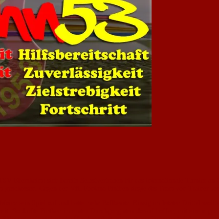
Ebersheim) sich bereits Selbstvertrauen für das internationale Turnier an C
geschossen. Gegen den VfL Fontana Finthen siegte das Team von Trainer Josef
nz sein Spiel auf und hatte mehr Ballbesitz. Einzig im letzten Drittel wollte
eit. So durfte Finthen im ersten Durchgang stets darauf hoffen, mit einem g
ie Führung und spielerische Überlegenheit mit weiteren Toren zu belohnen.