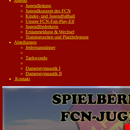
Jugend
Jugendleitung
Jugendkonzept des FCN
Kinder- und Jugendfußball
Unsere FCN-Fair-Play-Elf
Jugendförderkreis
Erstanmeldung & Wechsel
Trainingszeiten und Platzbelegung
Abteilungen
Jedermannänner
Taekwondo
Damengymnastik I
Damengymnastik II
Kontakt