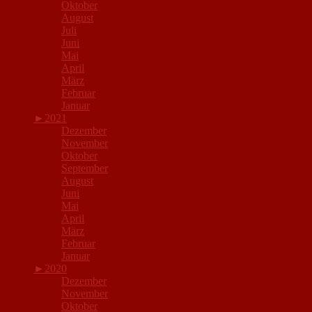
Oktober
August
Juli
Juni
Mai
April
März
Februar
Januar
►
2021
Dezember
November
Oktober
September
August
Juni
Mai
April
März
Februar
Januar
►
2020
Dezember
November
Oktober