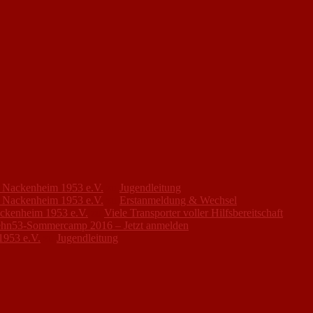
FC Nackenheim 1953 e.V.
zu
Jugendleitung
FC Nackenheim 1953 e.V.
zu
Erstanmeldung & Wechsel
ackenheim 1953 e.V.
zu
Viele Transporter voller Hilfsbereitschaft
hn53-Sommercamp 2016 – Jetzt anmelden
1953 e.V.
zu
Jugendleitung