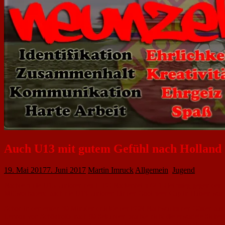
Auch U13 mit gutem Gefühl nach Holland
19. Mai 2017
7. Juni 2017
Martin Imruck
Allgemein
,
Jugend
Nachdem die U15-Junioren des 1. FC Nackenheim (2:1-Heimsieg gegen den TSV 
Mittwochabend auch die U13-Junioren für den Gooimeer-Cup in Huizen warm 
Schon in den ersten 30 Minuten drückte der FCN-Nachwuchs den Gästen aus Mai
Lennox von Schönholtz nach 90 Sekunden brachte nicht die erwartete Sicherh
blieben jedoch aus. Stattdessen vergaben die FCler weitere Möglichkeiten, d