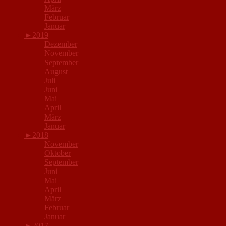
März
Februar
Januar
►
2019
Dezember
November
September
August
Juli
Juni
Mai
April
März
Januar
►
2018
November
Oktober
September
Juni
Mai
April
März
Februar
Januar
►
2017