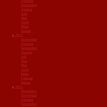
Oktober
September
August
Juni
Mai
April
März
Januar
►
2012
November
Oktober
September
August
Juli
Juni
Mai
April
März
Februar
Januar
►
2011
Dezember
November
Oktober
September