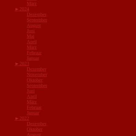
März
►
2024
Dezember
September
August
Juni
Mai
April
März
Februar
Januar
►
2023
Dezember
November
Oktober
September
Juni
April
März
Februar
Januar
►
2022
Dezember
Oktober
August