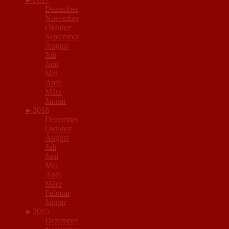
Dezember
November
Oktober
September
August
Juli
Juni
Mai
April
März
Januar
►
2016
Dezember
Oktober
August
Juli
Juni
Mai
April
März
Februar
Januar
►
2015
Dezember