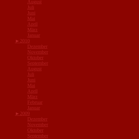
August
Juli
Juni
Mai
April
März
Januar
►
2010
Dezember
November
Oktober
September
August
Juli
Juni
Mai
April
März
Februar
Januar
►
2009
Dezember
November
Oktober
September