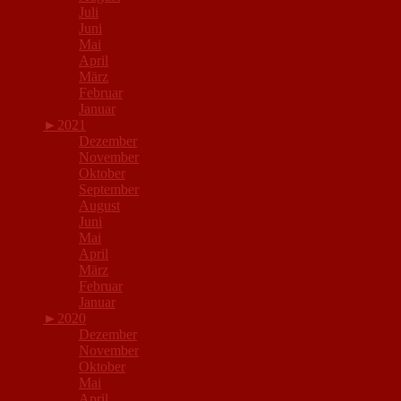
Juli
Juni
Mai
April
März
Februar
Januar
►
2021
Dezember
November
Oktober
September
August
Juni
Mai
April
März
Februar
Januar
►
2020
Dezember
November
Oktober
Mai
April