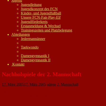
Jugend
Jugendleitung
Jugendkonzept des FCN
Kinder- und Jugendfußball
Unsere FCN-Fair-Play-Elf
Jugendförderkreis
Erstanmeldung & Wechsel
Trainingszeiten und Platzbelegung
Abteilungen
Jedermannänner
Taekwondo
Damengymnastik I
Damengymnastik II
Kontakt
Nachholspiele der 2. Mannschaft
17. März 2005
17. März 2005
admin
2. Mannschaft
Mi 23.03.2005 19.00 Uhr
1. FC N 1b – TSV Mommenheim 1b
Di 29.03.2005 19.00 Uhr