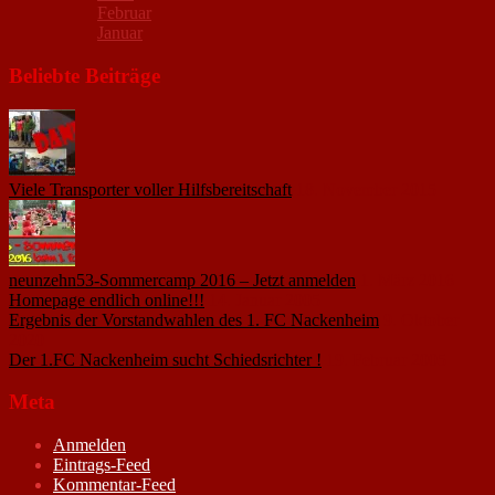
Februar
Januar
Beliebte Beiträge
Viele Transporter voller Hilfsbereitschaft
18. November 2015
neunzehn53-Sommercamp 2016 – Jetzt anmelden
1. März 2016
Homepage endlich online!!!
14. Januar 2005
Ergebnis der Vorstandwahlen des 1. FC Nackenheim
9. Oktober
2020
Der 1.FC Nackenheim sucht Schiedsrichter !
19. Februar 2005
Meta
Anmelden
Eintrags-Feed
Kommentar-Feed