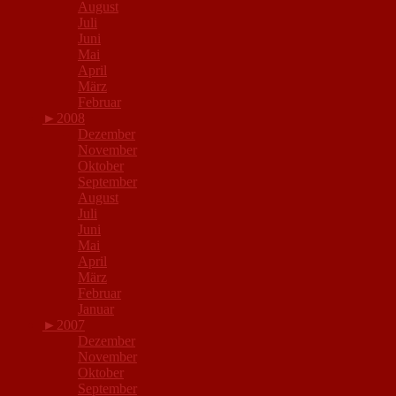
August
Juli
Juni
Mai
April
März
Februar
►
2008
Dezember
November
Oktober
September
August
Juli
Juni
Mai
April
März
Februar
Januar
►
2007
Dezember
November
Oktober
September