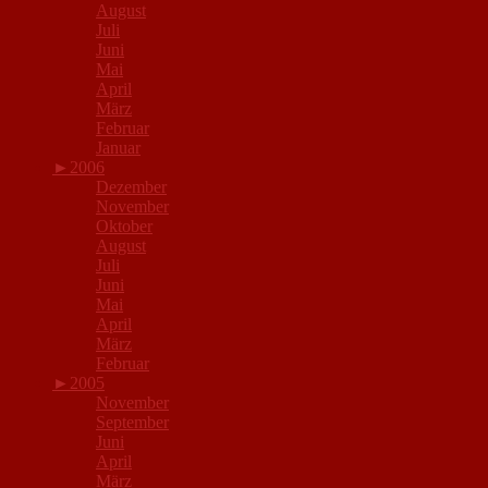
August
Juli
Juni
Mai
April
März
Februar
Januar
►
2006
Dezember
November
Oktober
August
Juli
Juni
Mai
April
März
Februar
►
2005
November
September
Juni
April
März