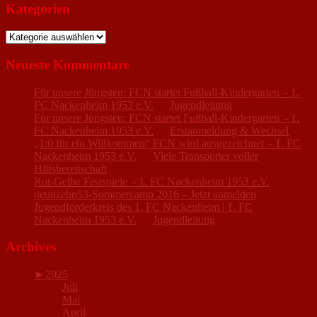
Kategorien
Kategorien
Neueste Kommentare
Für unsere Jüngsten: FCN startet Fußball-Kindergarten – 1.
FC Nackenheim 1953 e.V.
zu
Jugendleitung
Für unsere Jüngsten: FCN startet Fußball-Kindergarten – 1.
FC Nackenheim 1953 e.V.
zu
Erstanmeldung & Wechsel
„1:0 für ein Willkommen“ FCN wird ausgezeichnet – 1. FC
Nackenheim 1953 e.V.
zu
Viele Transporter voller
Hilfsbereitschaft
Rot-Gelbe Festspiele – 1. FC Nackenheim 1953 e.V.
zu
neunzehn53-Sommercamp 2016 – Jetzt anmelden
Jugendförderkreis des 1. FC Nackenheim | 1. FC
Nackenheim 1953 e.V.
zu
Jugendleitung
Archives
►
2025
Juli
Mai
April