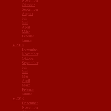
November
Oktober
September
August
Juli
Juni
April
März
Februar
Januar
►
2014
Dezember
November
Oktober
September
Juli
Juni
Mai
April
März
Februar
Januar
►
2013
Dezember
November