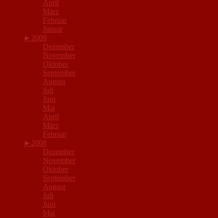
April
März
Februar
Januar
►
2009
Dezember
November
Oktober
September
August
Juli
Juni
Mai
April
März
Februar
►
2008
Dezember
November
Oktober
September
August
Juli
Juni
Mai