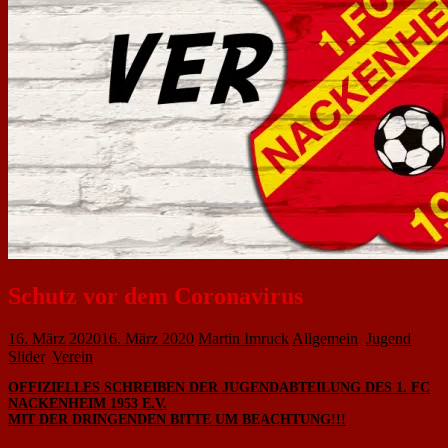
Schutz vor dem Coronavirus
16. März 2020
16. März 2020
Martin Imruck
Allgemein
,
Jugend
,
Slider
,
Verein
OFFIZIELLES SCHREIBEN DER JUGENDABTEILUNG DES 1. FC
NACKENHEIM 1953 E.V.
MIT DER DRINGENDEN BITTE UM BEACHTUNG!!!