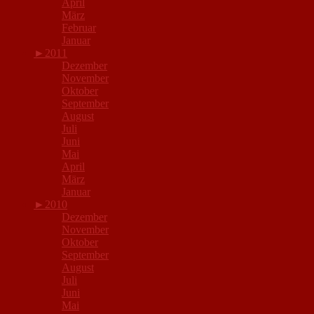
April
März
Februar
Januar
►
2011
Dezember
November
Oktober
September
August
Juli
Juni
Mai
April
März
Januar
►
2010
Dezember
November
Oktober
September
August
Juli
Juni
Mai