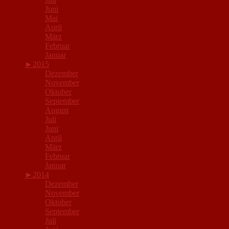
Juni
Mai
April
März
Februar
Januar
►
2015
Dezember
November
Oktober
September
August
Juli
Juni
April
März
Februar
Januar
►
2014
Dezember
November
Oktober
September
Juli