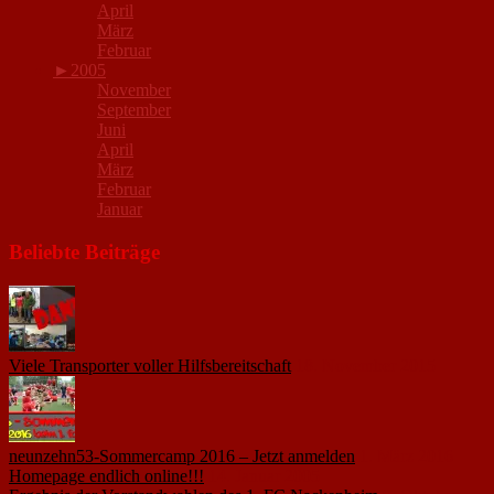
April
März
Februar
►
2005
November
September
Juni
April
März
Februar
Januar
Beliebte Beiträge
Viele Transporter voller Hilfsbereitschaft
18. November 2015
neunzehn53-Sommercamp 2016 – Jetzt anmelden
1. März 2016
Homepage endlich online!!!
14. Januar 2005