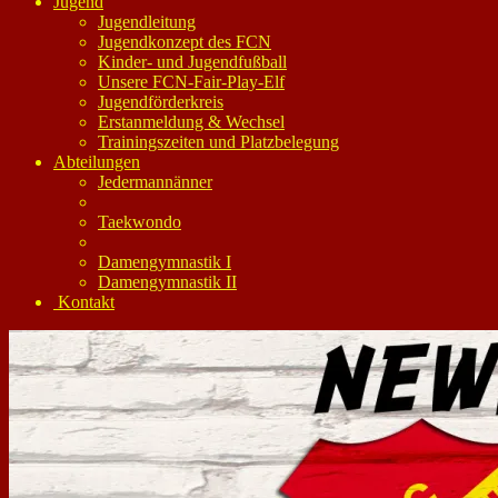
Jugend
Jugendleitung
Jugendkonzept des FCN
Kinder- und Jugendfußball
Unsere FCN-Fair-Play-Elf
Jugendförderkreis
Erstanmeldung & Wechsel
Trainingszeiten und Platzbelegung
Abteilungen
Jedermannänner
Taekwondo
Damengymnastik I
Damengymnastik II
Kontakt