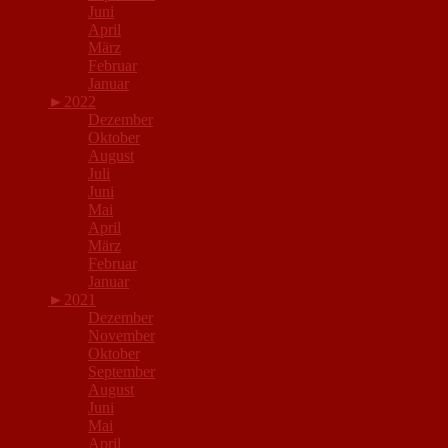
Juni
April
März
Februar
Januar
►
2022
Dezember
Oktober
August
Juli
Juni
Mai
April
März
Februar
Januar
►
2021
Dezember
November
Oktober
September
August
Juni
Mai
April