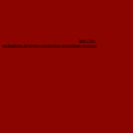
Besondere Maßnahmen zum Schutz vor dem Coronavirus
Liebe Eltern, liebe Mitglieder,
vergangenen Freitag haben wir darüber informiert, dass die Schul- und
Sportanlage bis 20. April geschlossen wurde:
http://1fc-
nackenheim.de/wegen-coronavirus-sportanlage-gesperrt/
Grund hierfür sind Präventivmaßnahmen, um zu verhindern, dass sich das
Coronavirus weiter ausbreitet. Uns ist bewusst, dass die Schließung der
Sportanlage große Einschnitte in den Alltag aller aktiven Sportler und
Kinder bedeuten, jedoch hat der Schutz vor dem Virus eine deutlich größere
Bedeutung. Da seit Freitag immer wieder Kinder auf dem Sportplatz waren
und über die verschlossenen Tore geklettert sind, möchten wir nochmal an
euch appellieren:
Bitte respektiert die Schließung der Schul- und Sportanlage durch die
Kreisverwaltung Mainz-Bingen und gebt auch an eure Kinder weiter, dass
das Sportgelände bis auf Weiteres Sperrzone ist. Das bedeutet:
NIEMAND
darf auf den Sportplatz
. Bleibt zum Wohle eurer Gesundheit zuhause,
behaltet eure Kinder im Blick und helft so mit, das Virus einzudämmen.
Natürlich ist das keine komfortable Situation, aber aktuell absolut
notwendig. Sonst würde man nicht zu diesen Mitteln greifen.
Verschaffen sich die Kinder trotz Sperrung Zugang zum Sportplatz, ist dies