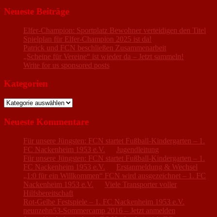
Neueste Beiträge
Elfer-Champion: Sportplatz Bewohner verteidigen den Titel
Spielplan für Elfer-Champion 2025 ist da!
Patrick und FCN beschließen Zusammenarbeit
„Scheine für Vereine“ ist wieder da – Jetzt sammeln!
Write for us sponsored posts
Kategorien
Kategorien
Neueste Kommentare
Für unsere Jüngsten: FCN startet Fußball-Kindergarten – 1.
FC Nackenheim 1953 e.V.
zu
Jugendleitung
Für unsere Jüngsten: FCN startet Fußball-Kindergarten – 1.
FC Nackenheim 1953 e.V.
zu
Erstanmeldung & Wechsel
„1:0 für ein Willkommen“ FCN wird ausgezeichnet – 1. FC
Nackenheim 1953 e.V.
zu
Viele Transporter voller
Hilfsbereitschaft
Rot-Gelbe Festspiele – 1. FC Nackenheim 1953 e.V.
zu
neunzehn53-Sommercamp 2016 – Jetzt anmelden