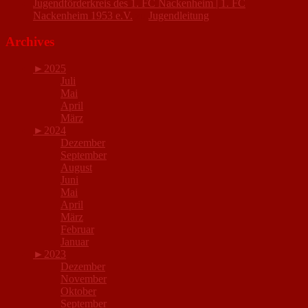
Jugendförderkreis des 1. FC Nackenheim | 1. FC
Nackenheim 1953 e.V.
zu
Jugendleitung
Archives
►
2025
Juli
Mai
April
März
►
2024
Dezember
September
August
Juni
Mai
April
März
Februar
Januar
►
2023
Dezember
November
Oktober
September