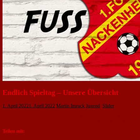
Endlich Spieltag – Unsere Übersicht
1. April 2022
1. April 2022
Martin Imruck
Jugend
,
Slider
Unsere Fußball-Abteilung geht auch dieses Wochenende wieder im Meiste
wünschen all unseren Mannschaften faire und erfolgreiche Spiele und f
Teilen mit: