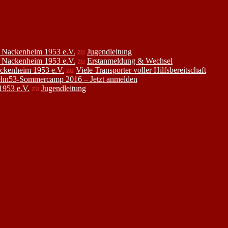
FC Nackenheim 1953 e.V.
zu
Jugendleitung
FC Nackenheim 1953 e.V.
zu
Erstanmeldung & Wechsel
ackenheim 1953 e.V.
zu
Viele Transporter voller Hilfsbereitschaft
hn53-Sommercamp 2016 – Jetzt anmelden
1953 e.V.
zu
Jugendleitung