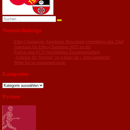
Suchen
nach:
Neueste Beiträge
Elfer-Champion: Sportplatz Bewohner verteidigen den Titel
Spielplan für Elfer-Champion 2025 ist da!
Patrick und FCN beschließen Zusammenarbeit
„Scheine für Vereine“ ist wieder da – Jetzt sammeln!
Write for us sponsored posts
Kategorien
Kategorien
Partner