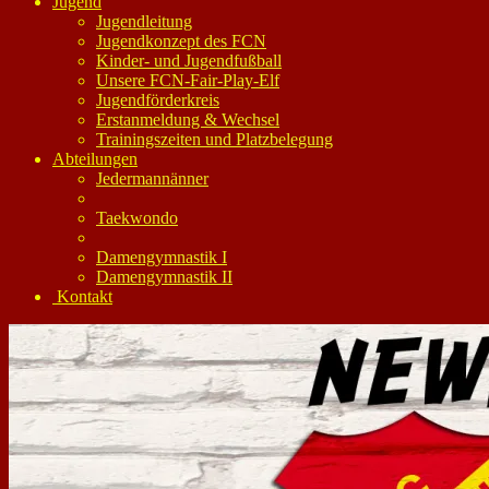
Jugend
Jugendleitung
Jugendkonzept des FCN
Kinder- und Jugendfußball
Unsere FCN-Fair-Play-Elf
Jugendförderkreis
Erstanmeldung & Wechsel
Trainingszeiten und Platzbelegung
Abteilungen
Jedermannänner
Taekwondo
Damengymnastik I
Damengymnastik II
Kontakt