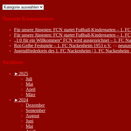
Kategorien
Neueste Kommentare
Für unsere Jüngsten: FCN startet Fußball-Kindergarten – 1. 
Für unsere Jüngsten: FCN startet Fußball-Kindergarten – 1. 
„1:0 für ein Willkommen“ FCN wird ausgezeichnet – 1. FC N
Rot-Gelbe Festspiele – 1. FC Nackenheim 1953 e.V.
zu
neunze
Jugendförderkreis des 1. FC Nackenheim | 1. FC Nackenheim 
Archives
►
2025
Juli
Mai
April
März
►
2024
Dezember
September
August
Juni
Mai