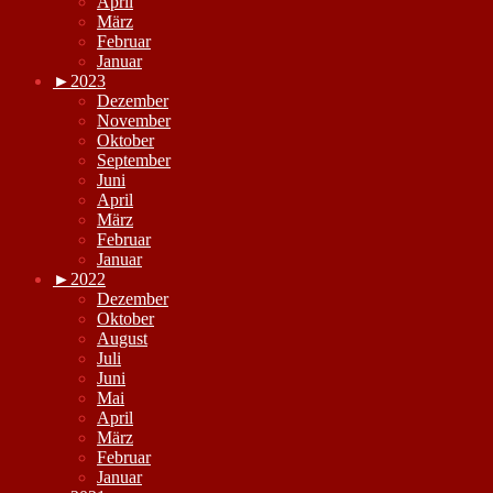
April
März
Februar
Januar
►
2023
Dezember
November
Oktober
September
Juni
April
März
Februar
Januar
►
2022
Dezember
Oktober
August
Juli
Juni
Mai
April
März
Februar
Januar