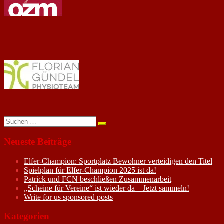
Suchen
nach:
Neueste Beiträge
Elfer-Champion: Sportplatz Bewohner verteidigen den Titel
Spielplan für Elfer-Champion 2025 ist da!
Patrick und FCN beschließen Zusammenarbeit
„Scheine für Vereine“ ist wieder da – Jetzt sammeln!
Write for us sponsored posts
Kategorien