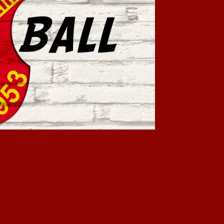
rschaftsspielbetrieb auf Punktejagd. Da kann man schon mal den Überblic
reuen uns auf eure Unterstützung am Spielfeldrand. Auf gehts FCN!