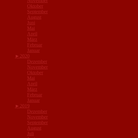
November
Oktober
September
August
Juni
Mai
April
März
Februar
Januar
►
2020
Dezember
November
Oktober
Mai
April
März
Februar
Januar
►
2019
Dezember
November
September
August
Juli