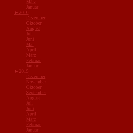
März
Januar
►
2016
Dezember
Oktober
August
Juli
Juni
Mai
April
März
Februar
Januar
►
2015
Dezember
November
Oktober
September
August
Juli
Juni
April
März
Februar
Januar