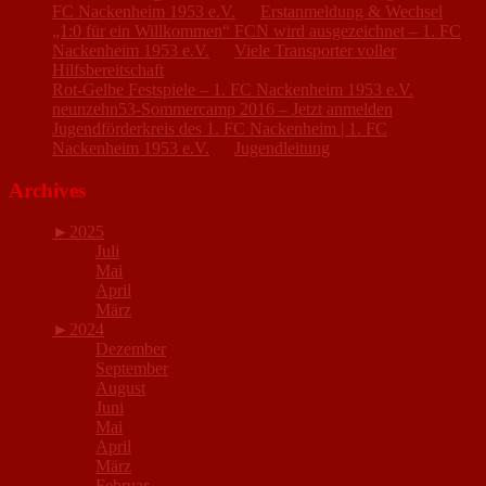
FC Nackenheim 1953 e.V.
zu
Erstanmeldung & Wechsel
„1:0 für ein Willkommen“ FCN wird ausgezeichnet – 1. FC
Nackenheim 1953 e.V.
zu
Viele Transporter voller
Hilfsbereitschaft
Rot-Gelbe Festspiele – 1. FC Nackenheim 1953 e.V.
zu
neunzehn53-Sommercamp 2016 – Jetzt anmelden
Jugendförderkreis des 1. FC Nackenheim | 1. FC
Nackenheim 1953 e.V.
zu
Jugendleitung
Archives
►
2025
Juli
Mai
April
März
►
2024
Dezember
September
August
Juni
Mai
April
März
Februar