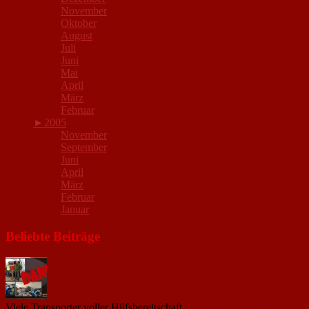
November
Oktober
August
Juli
Juni
Mai
April
März
Februar
►
2005
November
September
Juni
April
März
Februar
Januar
Beliebte Beiträge
Viele Transporter voller Hilfsbereitschaft
18. November 2015