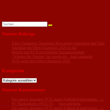
Meisterschaftsspielbetrieb auf Punktejagd. Da kann man schon mal
den Überblick verlieren. Daher hier unsere allwöchentliche Übersicht.
Wir wünschen all unseren Mannschaften faire und erfolgreiche Spiele
und freuen uns auf eure Unterstützung am Spielfeldrand. Auf gehts
FCN!
Suchen
nach:
Neueste Beiträge
Elfer-Champion: Sportplatz Bewohner verteidigen den Titel
Spielplan für Elfer-Champion 2025 ist da!
Patrick und FCN beschließen Zusammenarbeit
„Scheine für Vereine“ ist wieder da – Jetzt sammeln!
FCN sucht den Elfer-Champion 2025
Kategorien
Kategorien
Neueste Kommentare
Für unsere Jüngsten: FCN startet Fußball-Kindergarten – 1.
FC Nackenheim 1953 e.V.
zu
Jugendleitung
Für unsere Jüngsten: FCN startet Fußball-Kindergarten – 1.