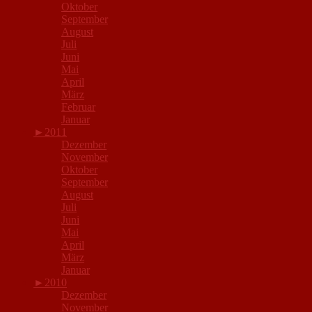
Oktober
September
August
Juli
Juni
Mai
April
März
Februar
Januar
►
2011
Dezember
November
Oktober
September
August
Juli
Juni
Mai
April
März
Januar
►
2010
Dezember
November