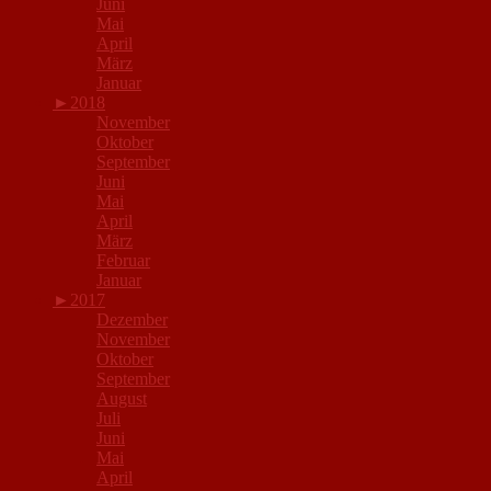
Juni
Mai
April
März
Januar
►
2018
November
Oktober
September
Juni
Mai
April
März
Februar
Januar
►
2017
Dezember
November
Oktober
September
August
Juli
Juni
Mai
April