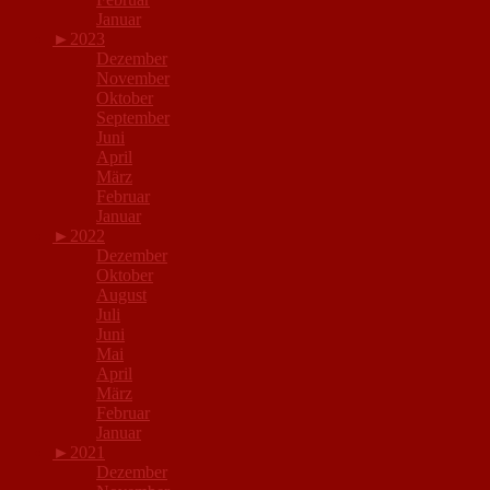
Januar
►
2023
Dezember
November
Oktober
September
Juni
April
März
Februar
Januar
►
2022
Dezember
Oktober
August
Juli
Juni
Mai
April
März
Februar
Januar
►
2021
Dezember