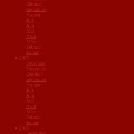
Oktober
September
August
Juli
Juni
Mai
April
März
Februar
Januar
►
2007
Dezember
November
Oktober
September
August
Juli
Juni
Mai
April
März
Februar
Januar
►
2006
Dezember