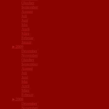
Oktober
September
August
Juli
Juni
Mai
April
März
Februar
Januar
►
2009
Dezember
November
Oktober
September
August
Juli
Juni
Mai
April
März
Februar
►
2008
Dezember
November