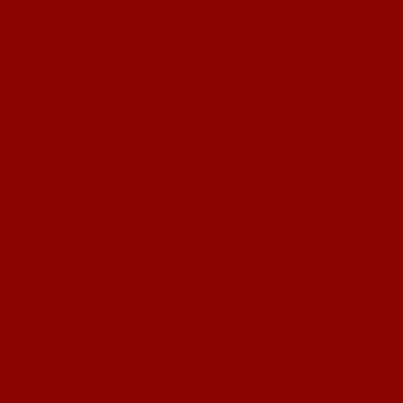
en Halbzeit bezwang das Team von Trainer Günter Loos den SV Gau-
tarke Leistung“, freute sich Loos.
 dicht und ließen die Hausherren kaum zur Entfaltung kommen. Daher war die
er die Latte köpfte. Nach einer halben Stunde traf endlich ein FCN-