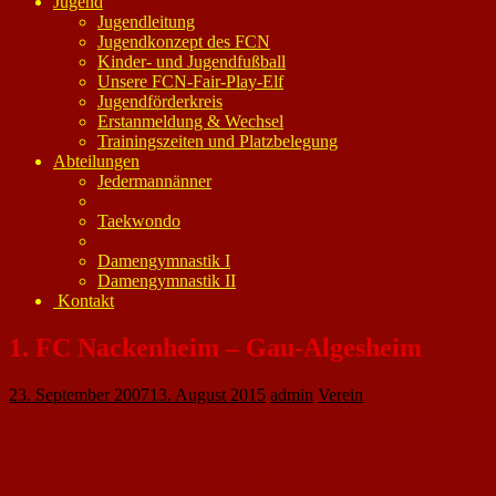
Jugend
Jugendleitung
Jugendkonzept des FCN
Kinder- und Jugendfußball
Unsere FCN-Fair-Play-Elf
Jugendförderkreis
Erstanmeldung & Wechsel
Trainingszeiten und Platzbelegung
Abteilungen
Jedermannänner
Taekwondo
Damengymnastik I
Damengymnastik II
Kontakt
1. FC Nackenheim – Gau-Algesheim
23. September 2007
13. August 2015
admin
Verein
Der 1. FC Nackenheim hat seinen Nimbus der Unbesiegbarkeit in der Fußbal
Algesheim mit 3:2 (1:2) und rangiert damit weiterhin auf dem zweiten Tabelle
Allerdings entpuppten sich die Gäste vom erfahrenen Coach Max Reichenberg
SV-Führung nach 14 Minuten durchaus verdient. Eine mustergültige Flanke fa