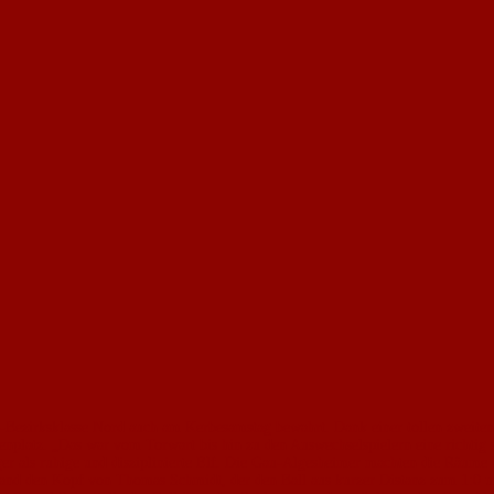
l-Bezirksklasse Nord auch am Kerbesamstag bewahrt. Dank einer tollen zweit
nplatz. „Das war vom Torwart bis hin zu den Auswechselspielern eine richtig s
er als ruhige und disziplinierte Elf. Die Gau-Algesheimer machten die Räume
nd den Kopf von Thomas Schmidt, der den Ball aus kurzer Distanz zum 1:0 unt