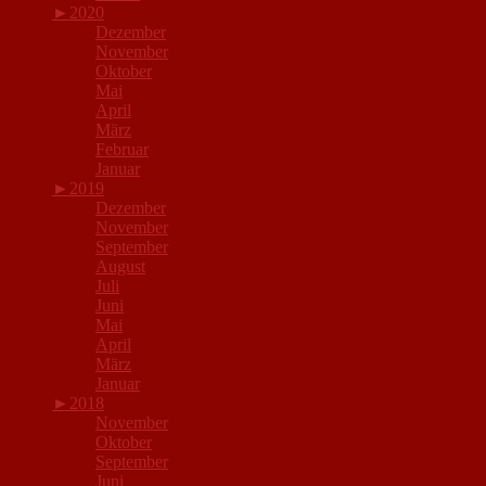
►
2020
Dezember
November
Oktober
Mai
April
März
Februar
Januar
►
2019
Dezember
November
September
August
Juli
Juni
Mai
April
März
Januar
►
2018
November
Oktober
September
Juni