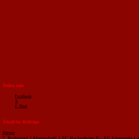
Angreifer – jedoch auf der falschen Seite. Im Anschluss an eine Ecke rutsc
schließlich Dennis Hassemer. Mit einem Freiststoß-Hammer aus rund 25 Meter
Folglich startete der FCN druckvoll aus der Kabine, konnte die ersten guten
Innenpfosten (56.). Nun entwickelte sich eine temporeiche und hochklassige
Pflieger schickte Ilhami Bayrack in den Strafraum, dieser flankte in die Mitt
Obwohl ein Schuss von Meelinger fast im Gegenzug an den FCN-Pfosten klatsc
Keeper vorbei zum erlösenden 3:2 in die Maschen drosch (74.) – welch ein Jub
meinte Loos. „Aber dass wir solch eine Partie gegen eine Spitzenmannschaft 
Spielern gewährte er selbstverständlich Ausgang zur Kerb…
1. FC Nackenheim: Gieseking – Jans, Engelhardt, Klasen, Handrich, Hammer, 
SV Gau-Algesheim: Brieser – Stritter (76. J. Meelinger), Friedl, Jantz, Hass
Derweil landete die Zweite Mannschaft des 1. FC Nackenheim einen wichtige
und entfernte sich dadurch von den Abstiegsrängen. Die Treffer erzielten Sa
Unterdessen freuten sich die beiden aktiven Mannschaften über 48 neue Prä
Tiroler Discostadl und Schuh-Sport-Kahl. Für seine erfolgreichen Bemühungen
Teilen mit:
Facebook
X
E-Mail
Ähnliche Beiträge
Presse
7. Punktspiel 2.Mannschaft: 1.FC Nackenheim II – SV Alemannia L