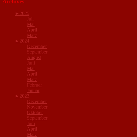
Archives
►
2025
Juli
Mai
April
März
►
2024
Dezember
September
August
Juni
Mai
April
März
Februar
Januar
►
2023
Dezember
November
Oktober
September
Juni
April
März