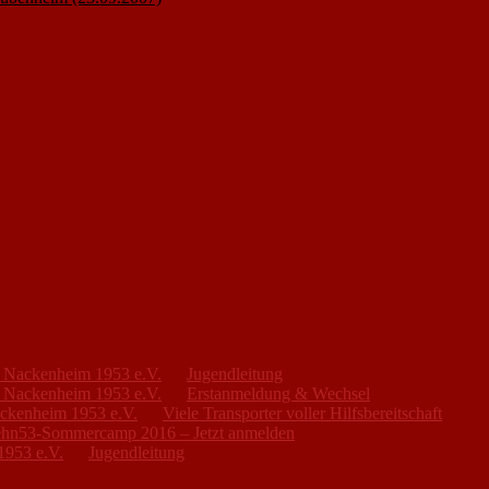
FC Nackenheim 1953 e.V.
zu
Jugendleitung
FC Nackenheim 1953 e.V.
zu
Erstanmeldung & Wechsel
ackenheim 1953 e.V.
zu
Viele Transporter voller Hilfsbereitschaft
hn53-Sommercamp 2016 – Jetzt anmelden
1953 e.V.
zu
Jugendleitung