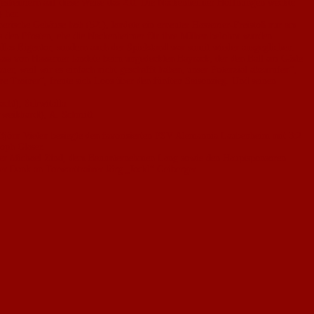
Algesheimern auf diese Weise das 2:0. Die Nackenheimer Hoffnungen weckte
 her.
nerische Gehäuse hob (52.), landete ein erneuter Hassemer-Freistoß nur am
ls den Pfosten, ehe die Nackenheimer für ihre Mühen belohnt wurden.
allas Eigentor, sondern auch der Spielstand war somit wieder ausgeglichen.
Pass von Hassemer landete beim ungedeckten Bayrack, der den Ball am Gäste-
er, weil wir es einfach nicht geschafft haben, unser Potenzial abzurufen“,
e Trainer“, freute sich Loos über den fünften Saisonsieg. Und seinen
cht), Schwitalla
chweikhardt), A. Schmitt
Björn Vieten besiegte den favorisierten FSV Alemannia Laubenheim mit 3:2
oph Glaser.
niker Michael Zind, dem Bauunternehmen Lang sowie den Hauptsponsoren
er Dank an Torwarttrainer Jörg „Jockl“ Geiberger.