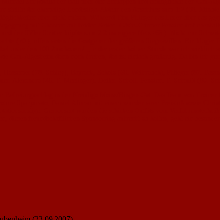
hte Michael Schwitalla der Ball über den Schlappen und ermöglichte den Gau-
n stellte der ehemalige Landesliga-Akteur den Anschluss zum 1:2 (38. Minute)
 Möglichkeiten aber nicht nutzen. Während Tim Pflieger das Leder über das geg
 Begegnung mit Chancen auf beiden Seiten. Gäste-Stürmer Penzien traf ebenfal
e und der SVler Stritter köpfte zum 2:2 ins eigene Netz (66.). Nicht nur Schwit
hte (70.), offenbarten die Gastgeber den größeren Siegeswillen. Ein kluger 
el unter den 100 Zuschauern! „In der ersten halben Stunde war ich wirklich sau
wie Gau-Algesheim dann noch drehen, das ist einfach großartig. Da bin ich gern
Hassemer (78. Schley), Bayrack, Scholz (60. Weihrauch), Pflieger (87. Fassna
emer, Alexandra (46. T. Meelinger), Deiler, Scholl, Penzien, T. Schmitt (80. S
n Befreiungsschlag in der Kreisliga Mainz/Bingen-Ost. Das Team von Trainer 
lvatore Spanpinato, Daniel Afonso mit einem wunderbaren Freistoß sowie Christ
sentationsanzüge. Gesponsert wurden die schicken Outfits vom Verfahrenstech
, diesen freundschaftlichen Sponsorring aufrecht zu halten, geht ein besonder
aubenheim (23.09.2007)