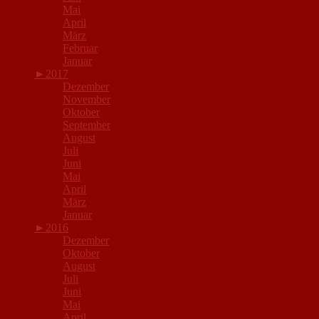
Mai
April
März
Februar
Januar
►
2017
Dezember
November
Oktober
September
August
Juli
Juni
Mai
April
März
Januar
►
2016
Dezember
Oktober
August
Juli
Juni
Mai
April