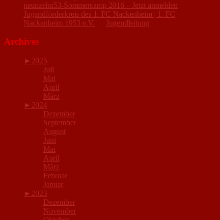
neunzehn53-Sommercamp 2016 – Jetzt anmelden
Jugendförderkreis des 1. FC Nackenheim | 1. FC
Nackenheim 1953 e.V.
zu
Jugendleitung
Archives
►
2025
Juli
Mai
April
März
►
2024
Dezember
September
August
Juni
Mai
April
März
Februar
Januar
►
2023
Dezember
November
Oktober