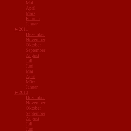
Mai
April
März
Februar
Januar
►
2011
Dezember
November
Oktober
September
August
Juli
Juni
Mai
April
März
Januar
►
2010
Dezember
November
Oktober
September
August
Juli
Juni