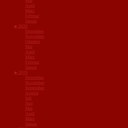
Mai
April
März
Februar
Januar
►
2020
Dezember
November
Oktober
Mai
April
März
Februar
Januar
►
2019
Dezember
November
September
August
Juli
Juni
Mai
April
März
Januar