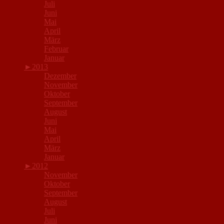
Juli
Juni
Mai
April
März
Februar
Januar
►
2013
Dezember
November
Oktober
September
August
Juni
Mai
April
März
Januar
►
2012
November
Oktober
September
August
Juli
Juni