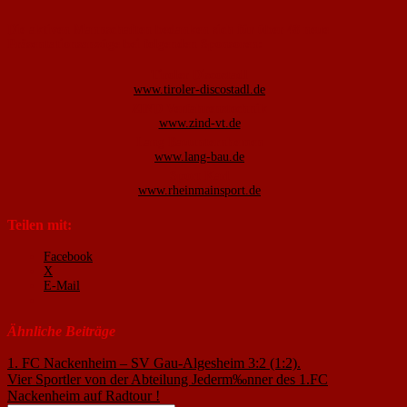
Die aktiven Mannschaften bedanken sich für über 48 neue
Präsentationsanzüge bei folgenden Sponsoren:
Tiroler Discostadl
www.tiroler-discostadl.de
ZIND Verfahrenstechnik
www.zind-vt.de
Lang Bauunternhemen
www.lang-bau.de
Sport Karl
www.rheinmainsport.de
Teilen mit:
Facebook
X
E-Mail
Ähnliche Beiträge
Beitragsnavigation
1. FC Nackenheim – SV Gau-Algesheim 3:2 (1:2).
Vier Sportler von der Abteilung Jederm‰nner des 1.FC
Nackenheim auf Radtour !