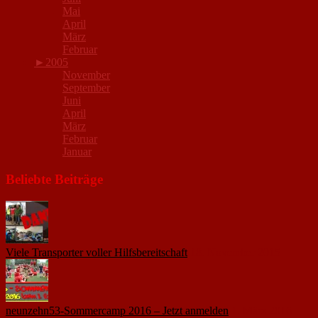
Mai
April
März
Februar
►
2005
November
September
Juni
April
März
Februar
Januar
Beliebte Beiträge
Viele Transporter voller Hilfsbereitschaft
18. November 2015
neunzehn53-Sommercamp 2016 – Jetzt anmelden
1. März 2016