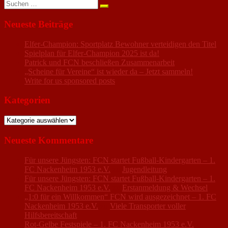
Suchen
nach:
Neueste Beiträge
Elfer-Champion: Sportplatz Bewohner verteidigen den Titel
Spielplan für Elfer-Champion 2025 ist da!
Patrick und FCN beschließen Zusammenarbeit
„Scheine für Vereine“ ist wieder da – Jetzt sammeln!
Write for us sponsored posts
Kategorien
Kategorien
Neueste Kommentare
Für unsere Jüngsten: FCN startet Fußball-Kindergarten – 1.
FC Nackenheim 1953 e.V.
zu
Jugendleitung
Für unsere Jüngsten: FCN startet Fußball-Kindergarten – 1.
FC Nackenheim 1953 e.V.
zu
Erstanmeldung & Wechsel
„1:0 für ein Willkommen“ FCN wird ausgezeichnet – 1. FC
Nackenheim 1953 e.V.
zu
Viele Transporter voller
Hilfsbereitschaft
Rot-Gelbe Festspiele – 1. FC Nackenheim 1953 e.V.
zu