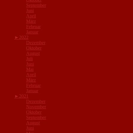
September
Juni
April
März
Februar
Januar
►
2022
Dezember
Oktober
August
Juli
Juni
Mai
April
März
Februar
Januar
►
2021
Dezember
November
Oktober
September
August
Juni