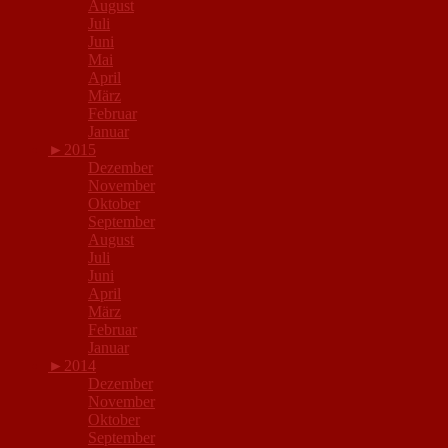
August
Juli
Juni
Mai
April
März
Februar
Januar
►
2015
Dezember
November
Oktober
September
August
Juli
Juni
April
März
Februar
Januar
►
2014
Dezember
November
Oktober
September