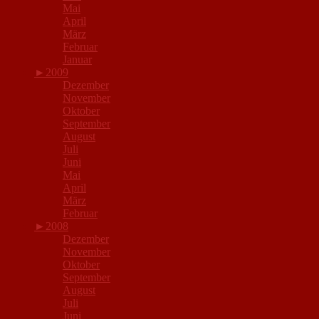
Mai
April
März
Februar
Januar
►
2009
Dezember
November
Oktober
September
August
Juli
Juni
Mai
April
März
Februar
►
2008
Dezember
November
Oktober
September
August
Juli
Juni