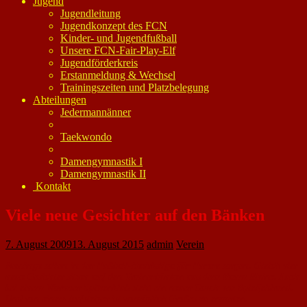
Jugend
Jugendleitung
Jugendkonzept des FCN
Kinder- und Jugendfußball
Unsere FCN-Fair-Play-Elf
Jugendförderkreis
Erstanmeldung & Wechsel
Trainingszeiten und Platzbelegung
Abteilungen
Jedermannänner
Taekwondo
Damengymnastik I
Damengymnastik II
Kontakt
Viele neue Gesichter auf den Bänken
7. August 2009
13. August 2015
admin
Verein
Neulinge sollen in der Fußball-Bezirksliga für Furore sorgen. Gleich vier
neue Gesichter sitzen auf den Trainerbänken aus dem Raum Mainz. Auch
bei einem Wormser Spitzenklub steht ein neuer Coach am Spielfeldrand.
Und von einem Aufsteiger ist womöglich Großes zu erwarten.