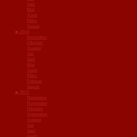
Juni
Mai
April
März
Januar
►
2016
Dezember
Oktober
August
Juli
Juni
Mai
April
März
Februar
Januar
►
2015
Dezember
November
Oktober
September
August
Juli
Juni
April