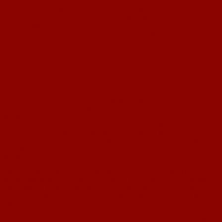
Überraschend sind die Trainerwechsel in der Bezirksliga nicht gekommen.
Anders als bei den Profis aus der Landeshauptstadt standen die Abgänge von
Albert Hoppe (FVgg Mombach 03), Uwe Amberger (SV Gonsenheim II),
Günter Loos (1. FC Nackenheim) und Sven Woschnitza (TV 1817 Mainz)
schon vor dem Ende der vergangenen Spielzeit fest.
Ersatz war schnell gefunden. Die Ansätze der Klubs waren unterschiedlich.
Während man in Mombach und Gonsenheim mit Matthias Jordan (zuletzt
TSV Ebersheim) und Dietmar Köbler (vom SV Klein-Winternheim) auf
Trainer setzte, die sich in Kreisliga und Bezirksklasse ihre Sporen verdient
haben, gingen die 17er und die Nackenheimer andere Wege.
Beim FCN haben in Felix Hammer und Marcus Jans zwei Spieler das Amt
von Loos übernommen. Und die beiden haben gleich ein ganz klares Ziel:
den Klassenverbleib sichern. Einige Stammspieler haben den Verein
verlassen. Dennis Hassemer und Ilhami Bayrak wechselten zum SVW
Mainz, Michael Schwitalla spielt zukünftig für die AH des VfB Bodenheim,
Tim Pflieger hat seine Karriere beendet und Toptalent Marian Saar kickt
neuerdings für den SV Gonsenheim. Alles Spieler, die in der vergangenen
Runde die Nackenheimer Offensive geprägt haben.
Doch auch der Platz im Tor wurde vakant. Keeper Kevin Gieseking – einer
der ligaweit stärksten Schlussmänner der vorigen Saison – geht freiwillig
als Feldspieler in die Zweite Mannschaft. Aufgefüllt wurde der Kader
vornehmlich mit Kickern jüngeren Semesters. Die Ziele beim FCN sind .
also denkbar klein.
Ganz anders sieht das beim MTV aus. Hans Scheffel. Der Coach kommt