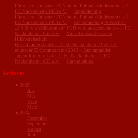
Für unsere Jüngsten: FCN startet Fußball-Kindergarten – 1.
FC Nackenheim 1953 e.V.
zu
Jugendleitung
Für unsere Jüngsten: FCN startet Fußball-Kindergarten – 1.
FC Nackenheim 1953 e.V.
zu
Erstanmeldung & Wechsel
„1:0 für ein Willkommen“ FCN wird ausgezeichnet – 1. FC
Nackenheim 1953 e.V.
zu
Viele Transporter voller
Hilfsbereitschaft
Rot-Gelbe Festspiele – 1. FC Nackenheim 1953 e.V.
zu
neunzehn53-Sommercamp 2016 – Jetzt anmelden
Jugendförderkreis des 1. FC Nackenheim | 1. FC
Nackenheim 1953 e.V.
zu
Jugendleitung
Archives
►
2025
Juli
Mai
April
März
►
2024
Dezember
September
August
Juni