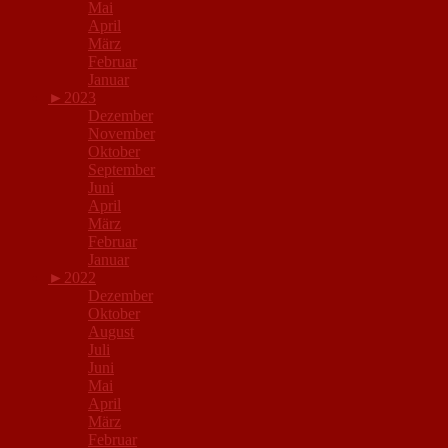
Mai
April
März
Februar
Januar
►
2023
Dezember
November
Oktober
September
Juni
April
März
Februar
Januar
►
2022
Dezember
Oktober
August
Juli
Juni
Mai
April
März
Februar