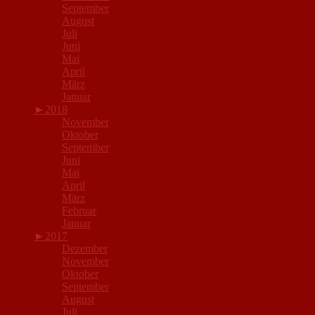
September
August
Juli
Juni
Mai
April
März
Januar
►
2018
November
Oktober
September
Juni
Mai
April
März
Februar
Januar
►
2017
Dezember
November
Oktober
September
August
Juli