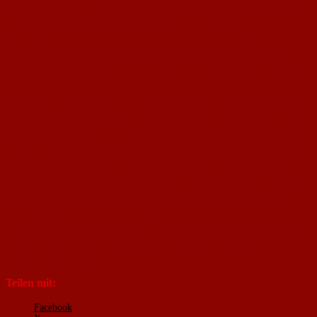
Aufsteigern geboten. Doch ausgerechnet hier sind die Trainer allesamt alte
Bekannte. Germania Eich wird von Helmut Wachtendorf trainiert. Der war
schon mit dem FSV Osthofen in der Bezirksliga am Werk.
Die anderen beiden Liganeulinge werden von festen Größen der Mainzer
Trainergilde betreut. Beim TSV Schott Mainz steht Bert Balte an der
Seitenlinie. Bei der SG Harxheirn/Gau-Bischofsheim führt Klaus Foda das
Zepter.
Mit beiden Aufsteigern ist zu rechnen. Während der TSV Schott von den
meisten Konkurrenten sogar als Meisterschaftsfavorit betrachtet wird – und
das wahrscheinlich nicht zu Unrecht (siehe „Bereicherung der Liga…“),
können die Harxheimer sicher auch an die traditionell guten Leistungen der
Aufsteiger aus der Bezirksklasse Rheinhessen-Nord anknüpfen. In der
vergangenen Spielzeit landete der FSV Saulheim auf Rang fünf, der l.FC
Nackenheim wurde Siebter. Dimensionen, in die sicher auch die SG
vorstoßen kann. Die Mannschaft ist erfahren und wurde gut verstärkt. Und
dass Trainer Foda weiß, wie man erfolgreich Fußball spielen lässt, hat er in
seiner Zeit beim SVW Mainz und nun eben auch bei Harxheirn/Gau-
Bischofsheim schon zu Genüge bewiesen.
Viel Neues in der Bezirksliga. Was davon nun auch gut ist, wird sich schon
an diesem Wochenende wenigstens im Ansatz zeigen. Dann legen die Teams
nämlich endlich wieder los.
Teilen mit:
Facebook