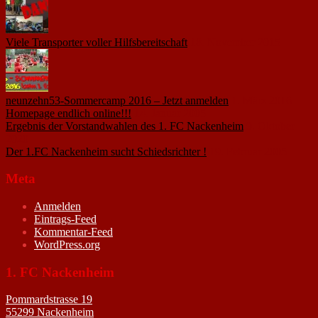
Viele Transporter voller Hilfsbereitschaft
18. November 2015
neunzehn53-Sommercamp 2016 – Jetzt anmelden
1. März 2016
Homepage endlich online!!!
14. Januar 2005
Ergebnis der Vorstandwahlen des 1. FC Nackenheim
9. Oktober
2020
Der 1.FC Nackenheim sucht Schiedsrichter !
19. Februar 2005
Meta
Anmelden
Eintrags-Feed
Kommentar-Feed
WordPress.org
1. FC Nackenheim
Pommardstrasse 19
55299 Nackenheim