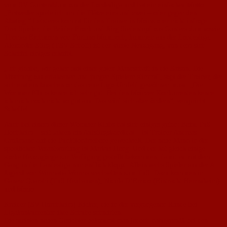
vom SV Guntersblum aus der Landesliga und hat ein einfaches Motto:
„Entweder spiele ich um die Plätze eins und zwei – oder gegen den
Abstieg.“ Letzteres kommt für den Trainer in Mainz aber nicht infrage.
Drei Spieler, die Brüder Frank und Jörg Siedentopf aus Guntersblum sowie
Thomas Eichmann von Fortuna Mombach, kommen aus der Landesliga.
Alexander Stieg (TSV Schott) ist der vierte Neuzugang, von dem sich
Scheffel einiges erhofft.
„Ich glaube, wir gehen mit einer guten Mannschaft in die Saison. Die
Mischung aus erfahrenen und jungen Spielern stimmt“, sagt der Trainer, der
sich erst ein bisschen an das neue Liga-Umfeld gewöhnen muss. „Die
Wormser Klubs kenne ich sehr gut. Bei den Mainzer Konkurrenten kenne
ich mich noch nicht so gut aus. Das wird sich aber ändern“, verspricht
Scheffel.
Auch bei einem dieser Wormser Klubs hat sich einiges getan: Beim TuS
Hochheim – seit Jahren ein Aufstiegskandidat – ist Trainer Andreas
Großmann auf die Funktionärsebene gewechselt. Der neue Mann in der
sportlichen Verantwortung ist Markus Heng. Und der hat gleich einige
starke Neuzugänge zur Verfügung gestellt bekommen, damit es mit dem
Gang in die Landesliga nun endlich klappt. Allein sechs Spieler aus der A-
Jugend von Wormatia Worms wechselten zum TuS. Dazu kommen in
Ganew Quarshi (TuS Neuhausen), Nicola D’Errico (Eintracht Herrnsheim)
und Mario
Kreider (SV Horchheim) Kicker, die in der vergangenen Runde bei
Ligakonkurrenten ihre Schuhe schnürten.
Die meisten neuen Gesichter bekommt man jedoch naturgemäß bei den