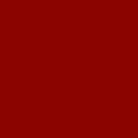
 zweiten Halbzeit genau in die stärkste Phase des FCs. Weitere gute
iel hintereinander gewannen. Getrübt wurde die Freude auf Seiten der Grün-
 2016.
 Heckelsmüller, Praise Omaigbedo, Mika Schöpplein, Markus Waidhas, Justus