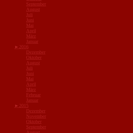
September
August
Juli
Juni
Mai
April
März
Januar
►
2016
Dezember
Oktober
August
Juli
Juni
Mai
April
März
Februar
Januar
►
2015
Dezember
November
Oktober
September
August