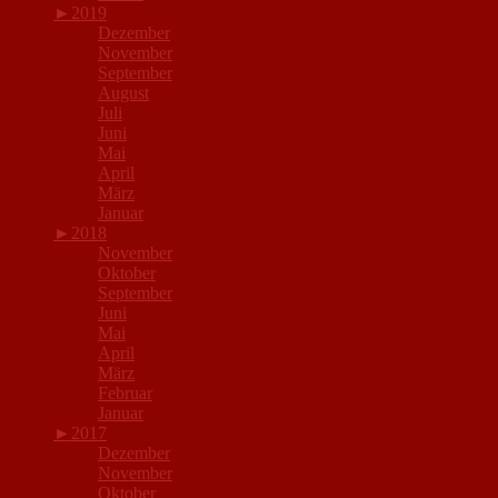
►
2019
Dezember
November
September
August
Juli
Juni
Mai
April
März
Januar
►
2018
November
Oktober
September
Juni
Mai
April
März
Februar
Januar
►
2017
Dezember
November
Oktober