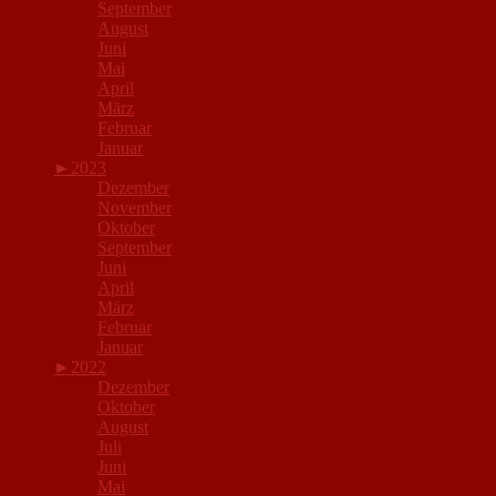
September
August
Juni
Mai
April
März
Februar
Januar
►
2023
Dezember
November
Oktober
September
Juni
April
März
Februar
Januar
►
2022
Dezember
Oktober
August
Juli
Juni
Mai