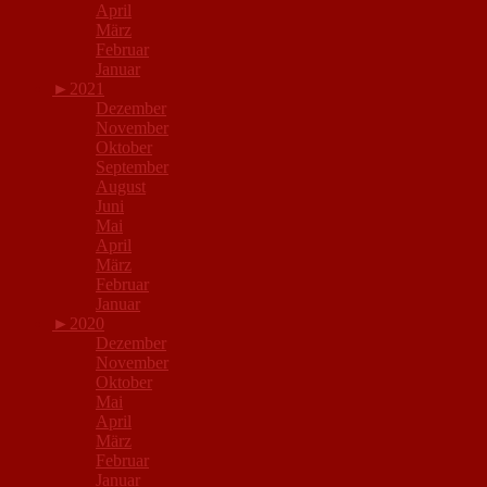
April
März
Februar
Januar
►
2021
Dezember
November
Oktober
September
August
Juni
Mai
April
März
Februar
Januar
►
2020
Dezember
November
Oktober
Mai
April
März
Februar
Januar