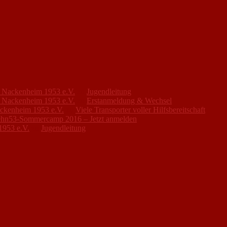
FC Nackenheim 1953 e.V.
zu
Jugendleitung
FC Nackenheim 1953 e.V.
zu
Erstanmeldung & Wechsel
ackenheim 1953 e.V.
zu
Viele Transporter voller Hilfsbereitschaft
hn53-Sommercamp 2016 – Jetzt anmelden
1953 e.V.
zu
Jugendleitung