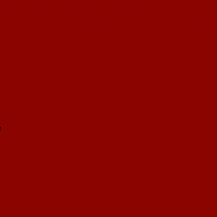
d machten Druck. Der Anschlusstreffer durch Nick Heckelsmüller fiel Mitte der
o blieb es am Ende bei einem knappen Sieg der Gäste, die damit auch im 10 Sp
r eine gute Genesung über die Winterpause und ein erfolgreiches Comeback in
mo Dittenbeger, Ruben Arnold, Mathieu Vettel – Marvin Cardoso Saraiva, Nick
n