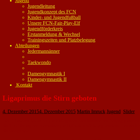
Jugend
Jugendleitung
Jugendkonzept des FCN
Kinder- und Jugendfußball
Unsere FCN-Fair-Play-Elf
Jugendförderkreis
Erstanmeldung & Wechsel
Trainingszeiten und Platzbelegung
Abteilungen
Jedermannänner
Taekwondo
Damengymnastik I
Damengymnastik II
Kontakt
Ligaprimus die Stirn geboten
4. Dezember 2015
4. Dezember 2015
Martin Imruck
Jugend
,
Slider
Die C-Junioren hatten am zurückliegenden Wochenende den bislang punktverlu
die 2:0-Führung der Niersteiner zur Halbzeit schlichtweg verdient. Dennoch
die Waagschale.