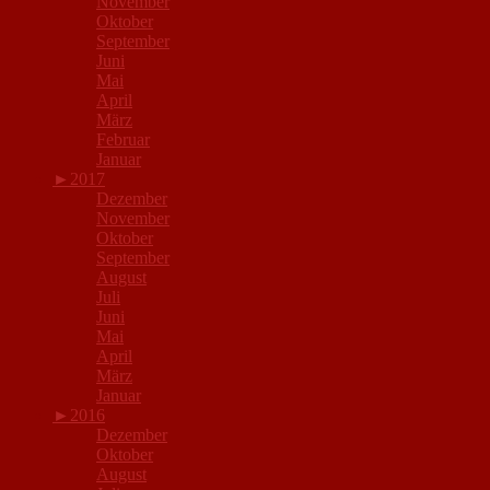
November
Oktober
September
Juni
Mai
April
März
Februar
Januar
►
2017
Dezember
November
Oktober
September
August
Juli
Juni
Mai
April
März
Januar
►
2016
Dezember
Oktober
August