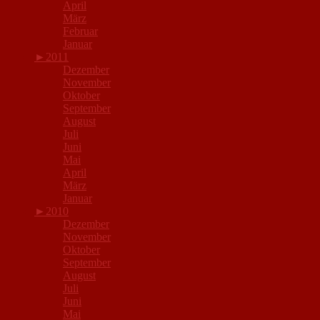
April
März
Februar
Januar
►
2011
Dezember
November
Oktober
September
August
Juli
Juni
Mai
April
März
Januar
►
2010
Dezember
November
Oktober
September
August
Juli
Juni
Mai