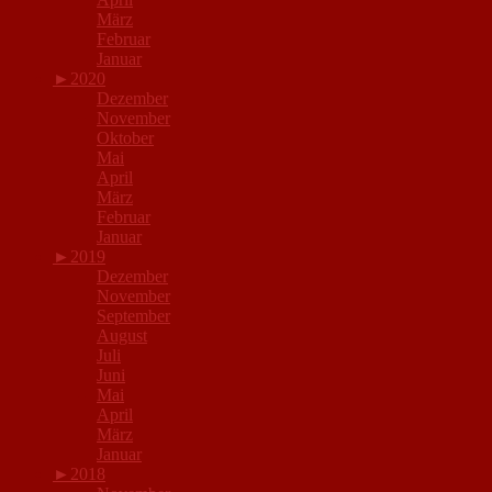
März
Februar
Januar
►
2020
Dezember
November
Oktober
Mai
April
März
Februar
Januar
►
2019
Dezember
November
September
August
Juli
Juni
Mai
April
März
Januar
►
2018