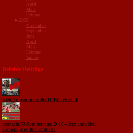
April
März
Februar
►
2005
November
September
Juni
April
März
Februar
Januar
Beliebte Beiträge
Viele Transporter voller Hilfsbereitschaft
18. November 2015
neunzehn53-Sommercamp 2016 – Jetzt anmelden
1. März 2016
Homepage endlich online!!!
14. Januar 2005