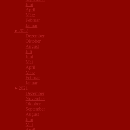
Juni
April
März
Februar
Januar
►
2022
Dezember
Oktober
August
Juli
Juni
Mai
April
März
Februar
Januar
►
2021
Dezember
November
Oktober
September
August
Juni
Mai
April