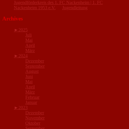
Jugendförderkreis des 1. FC Nackenheim | 1. FC
Nackenheim 1953 e.V.
zu
Jugendleitung
Archives
►
2025
Juli
Mai
April
März
►
2024
Dezember
September
August
Juni
Mai
April
März
Februar
Januar
►
2023
Dezember
November
Oktober
September