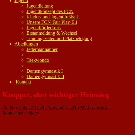
Jugend
Jugendleitung
Jugendkonzept des FCN
Kinder- und Jugendfußball
Unsere FCN-Fair-Play-Elf
Jugendförderkreis
Erstanmeldung & Wechsel
Trainingszeiten und Platzbelegung
Abteilungen
Jedermannänner
Taekwondo
Damengymnastik I
Damengymnastik II
Kontakt
Knapper, aber wichtiger Heimsieg
26. November 2015
26. November 2015
Martin Imruck
1.
Mannschaft
,
Slider
Der Kurzbericht aus der Allgemeinen Zeitung Mainz
1. FC Nackenheim – Spvgg. Essenheim 3:2 (2:1). –
Der FC ließ sich