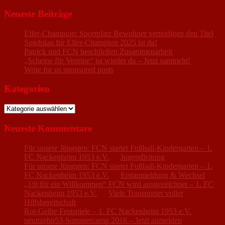
nach:
Neueste Beiträge
Elfer-Champion: Sportplatz Bewohner verteidigen den Titel
Spielplan für Elfer-Champion 2025 ist da!
Patrick und FCN beschließen Zusammenarbeit
„Scheine für Vereine“ ist wieder da – Jetzt sammeln!
Write for us sponsored posts
Kategorien
Kategorien
Neueste Kommentare
Für unsere Jüngsten: FCN startet Fußball-Kindergarten – 1.
FC Nackenheim 1953 e.V.
zu
Jugendleitung
Für unsere Jüngsten: FCN startet Fußball-Kindergarten – 1.
FC Nackenheim 1953 e.V.
zu
Erstanmeldung & Wechsel
„1:0 für ein Willkommen“ FCN wird ausgezeichnet – 1. FC
Nackenheim 1953 e.V.
zu
Viele Transporter voller
Hilfsbereitschaft
Rot-Gelbe Festspiele – 1. FC Nackenheim 1953 e.V.
zu
neunzehn53-Sommercamp 2016 – Jetzt anmelden